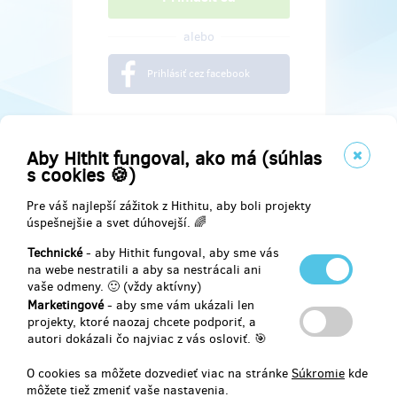
alebo
Prihlásiť cez facebook
Aby Hithit fungoval, ako má (súhlas
s cookies 🍪)
Pre váš najlepší zážitok z Hithitu, aby boli projekty
úspešnejšie a svet dúhovejší. 🌈
Technické
- aby Hithit fungoval, aby sme vás
na webe nestratili a aby sa nestrácali ani
vaše odmeny. 🙂 (vždy aktívny)
Marketingové
- aby sme vám ukázali len
Najdete nás na
projekty, ktoré naozaj chcete podporiť, a
autori dokázali čo najviac z vás osloviť. 🎯
Facebook
O cookies sa môžete dozvedieť viac na stránke
Súkromie
kde
môžete tiež zmeniť vaše nastavenia.