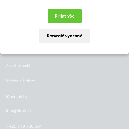
Instagram
LinkedIn
Hithit
Projekty
Začať projekt
Všetko o Hithite
Kontakty
info@hithit.sk
+420 778 738 664