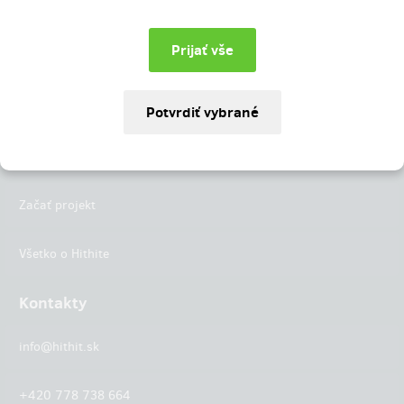
Instagram
LinkedIn
Hithit
Projekty
Začať projekt
Všetko o Hithite
Kontakty
info@hithit.sk
+420 778 738 664