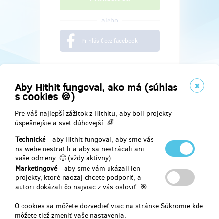
alebo
Prihlásiť cez facebook
Aby Hithit fungoval, ako má (súhlas
s cookies 🍪)
Pre váš najlepší zážitok z Hithitu, aby boli projekty
úspešnejšie a svet dúhovejší. 🌈
Technické
- aby Hithit fungoval, aby sme vás
na webe nestratili a aby sa nestrácali ani
vaše odmeny. 🙂 (vždy aktívny)
Marketingové
- aby sme vám ukázali len
Najdete nás na
projekty, ktoré naozaj chcete podporiť, a
autori dokázali čo najviac z vás osloviť. 🎯
Facebook
O cookies sa môžete dozvedieť viac na stránke
Súkromie
kde
môžete tiež zmeniť vaše nastavenia.