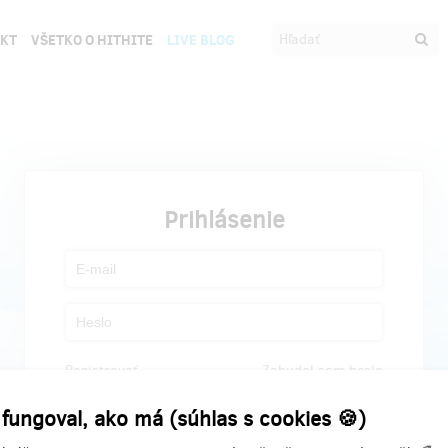
EKT
VŠETKO O HITHITE
LIVE BLOG
Prihlásenie
Registrovať
Zabudol som heslo
 fungoval, ako má (súhlas s cookies 🍪)