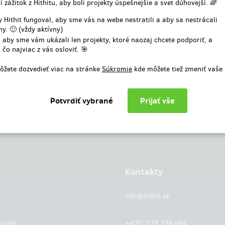
í zážitok z Hithitu, aby boli projekty úspešnejšie a svet dúhovejší. 🌈
alebo
 Hithit fungoval, aby sme vás na webe nestratili a aby sa nestrácali
y. 🙂 (vždy aktívny)
Prihlásiť cez facebook
 aby sme vám ukázali len projekty, ktoré naozaj chcete podporiť, a
 čo najviac z vás osloviť. 🎯
ôžete dozvedieť viac na stránke
Súkromie
kde môžete tiež zmeniť vaše
Kontakty
info@hithit.sk
ojekt
+420 778 738 664