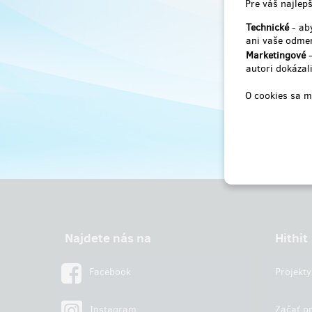
Pre váš najlepš
Technické
- aby
ani vaše odmen
Marketingové
-
autori dokázali
O cookies sa m
Najdete nás na
Hithit
Facebook
Projekty
Instagram
Začať pr