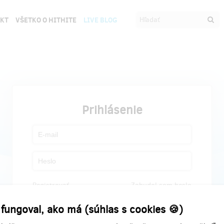
EKT
VŠETKO O HITHITE
LIVE BLOG
Prihlásenie
Registrovať
Zabudol som heslo
 fungoval, ako má (súhlas s cookies 🍪)