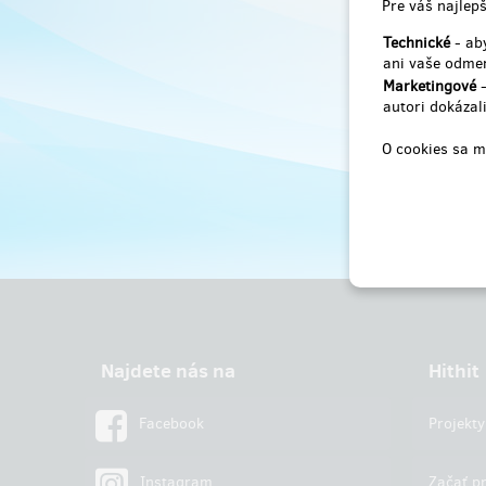
Pre váš najlepš
Technické
- aby
ani vaše odmen
Marketingové
-
autori dokázali
O cookies sa m
Najdete nás na
Hithit
Facebook
Projekty
Instagram
Začať pr