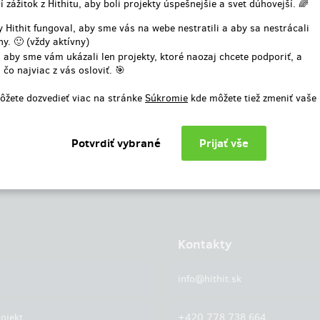
í zážitok z Hithitu, aby boli projekty úspešnejšie a svet dúhovejší. 🌈
alebo
 Hithit fungoval, aby sme vás na webe nestratili a aby sa nestrácali
y. 🙂 (vždy aktívny)
Prihlásiť cez facebook
 aby sme vám ukázali len projekty, ktoré naozaj chcete podporiť, a
 čo najviac z vás osloviť. 🎯
ôžete dozvedieť viac na stránke
Súkromie
kde môžete tiež zmeniť vaše
Kontakty
info@hithit.sk
ojekt
+420 778 738 664