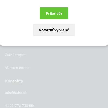
Instagram
LinkedIn
Hithit
Projekty
Začať projekt
Všetko o Hithite
Kontakty
info@hithit.sk
+420 778 738 664