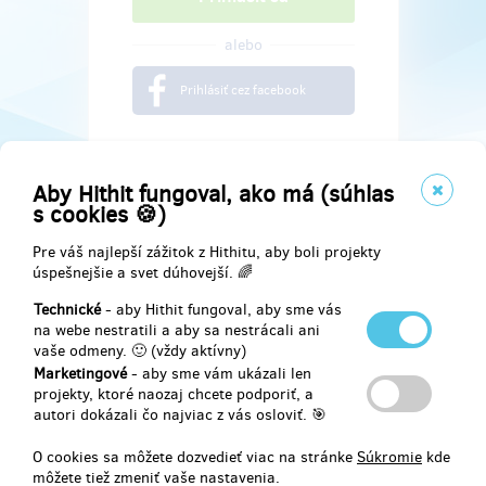
alebo
Prihlásiť cez facebook
Aby Hithit fungoval, ako má (súhlas
s cookies 🍪)
Pre váš najlepší zážitok z Hithitu, aby boli projekty
úspešnejšie a svet dúhovejší. 🌈
Technické
- aby Hithit fungoval, aby sme vás
na webe nestratili a aby sa nestrácali ani
vaše odmeny. 🙂 (vždy aktívny)
Marketingové
- aby sme vám ukázali len
Najdete nás na
projekty, ktoré naozaj chcete podporiť, a
autori dokázali čo najviac z vás osloviť. 🎯
Facebook
O cookies sa môžete dozvedieť viac na stránke
Súkromie
kde
môžete tiež zmeniť vaše nastavenia.