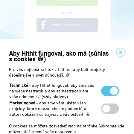
alebo
Prihlásiť cez facebook
Aby Hithit fungoval, ako má (súhlas
s cookies 🍪)
Pre váš najlepší zážitok z Hithitu, aby boli projekty
úspešnejšie a svet dúhovejší. 🌈
Technické
- aby Hithit fungoval, aby sme vás
na webe nestratili a aby sa nestrácali ani
vaše odmeny. 🙂 (vždy aktívny)
Marketingové
- aby sme vám ukázali len
Najdete nás na
projekty, ktoré naozaj chcete podporiť, a
autori dokázali čo najviac z vás osloviť. 🎯
Facebook
O cookies sa môžete dozvedieť viac na stránke
Súkromie
kde
môžete tiež zmeniť vaše nastavenia.