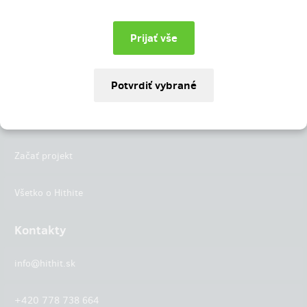
Instagram
LinkedIn
Hithit
Projekty
Začať projekt
Všetko o Hithite
Kontakty
info@hithit.sk
+420 778 738 664