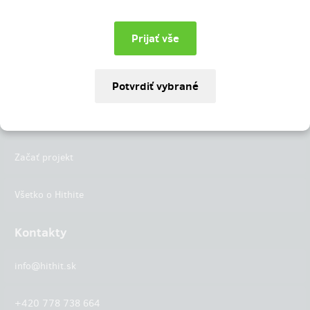
Instagram
LinkedIn
Hithit
Projekty
Začať projekt
Všetko o Hithite
Kontakty
info@hithit.sk
+420 778 738 664