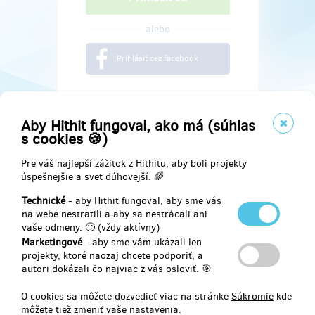
alebo
Prihlásiť cez facebook
Aby Hithit fungoval, ako má (súhlas
s cookies 🍪)
Pre váš najlepší zážitok z Hithitu, aby boli projekty
úspešnejšie a svet dúhovejší. 🌈
Technické
- aby Hithit fungoval, aby sme vás
na webe nestratili a aby sa nestrácali ani
vaše odmeny. 🙂 (vždy aktívny)
Marketingové
- aby sme vám ukázali len
Najdete nás na
projekty, ktoré naozaj chcete podporiť, a
autori dokázali čo najviac z vás osloviť. 🎯
Facebook
O cookies sa môžete dozvedieť viac na stránke
Súkromie
kde
môžete tiež zmeniť vaše nastavenia.