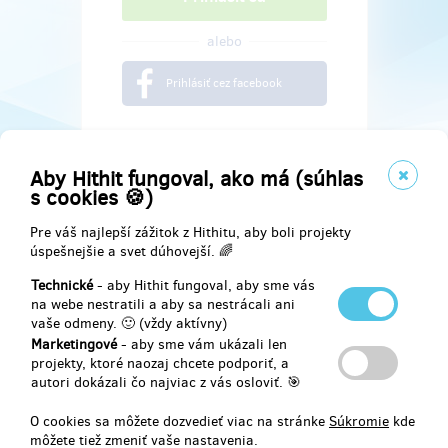
alebo
Prihlásiť cez facebook
Aby Hithit fungoval, ako má (súhlas
s cookies 🍪)
Pre váš najlepší zážitok z Hithitu, aby boli projekty
úspešnejšie a svet dúhovejší. 🌈
Technické
- aby Hithit fungoval, aby sme vás
na webe nestratili a aby sa nestrácali ani
vaše odmeny. 🙂 (vždy aktívny)
Marketingové
- aby sme vám ukázali len
Najdete nás na
projekty, ktoré naozaj chcete podporiť, a
autori dokázali čo najviac z vás osloviť. 🎯
Facebook
O cookies sa môžete dozvedieť viac na stránke
Súkromie
kde
môžete tiež zmeniť vaše nastavenia.