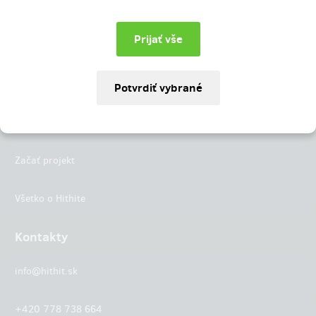
Instagram
LinkedIn
Hithit
Projekty
Začať projekt
Všetko o Hithite
Kontakty
info@hithit.sk
+420 778 738 664