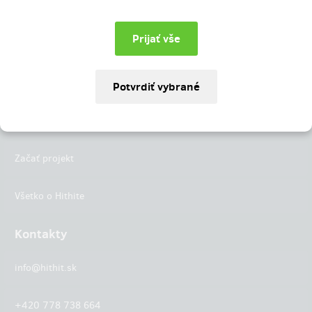
Instagram
LinkedIn
Hithit
Projekty
Začať projekt
Všetko o Hithite
Kontakty
info@hithit.sk
+420 778 738 664