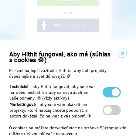
alebo
Prihlásiť cez facebook
Aby Hithit fungoval, ako má (súhlas
s cookies 🍪)
Pre váš najlepší zážitok z Hithitu, aby boli projekty
úspešnejšie a svet dúhovejší. 🌈
Technické
- aby Hithit fungoval, aby sme vás
na webe nestratili a aby sa nestrácali ani
vaše odmeny. 🙂 (vždy aktívny)
Marketingové
- aby sme vám ukázali len
Najdete nás na
projekty, ktoré naozaj chcete podporiť, a
autori dokázali čo najviac z vás osloviť. 🎯
Facebook
O cookies sa môžete dozvedieť viac na stránke
Súkromie
kde
môžete tiež zmeniť vaše nastavenia.