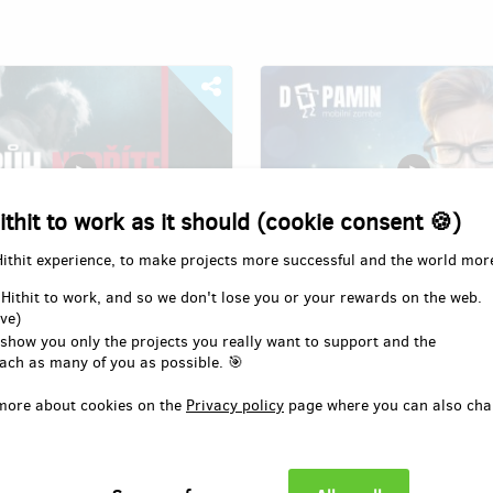
ithit to work as it should (cookie consent 🍪)
Hithit experience, to make projects more successful and the world mor
 Hithit to work, and so we don't lose you or your rewards on the web.
řítel - poodhalte s námi
Dopamin: mobilní zombie -
ve)
 rudého teroru
dokumentární film
 show you only the projects you really want to support and the
Adam Janata
Author:
Adam Janata
ach as many of you as possible. 🎯
slova a vyznání nebyla vždy
Závislost na online světě může 
more about cookies on the
Privacy policy
page where you can also cha
mostí. Krátkometrážní film
podobné důsledky jako užívání 
aný skutečnými událostmi z dob
deprese, rozpad osobnosti, duš
ické tyranie. Doba temna,
poruchy… Týká se nás všech! 
a útlaku. Podpořte připomenutí
se bránit? Podpořte vznik celo