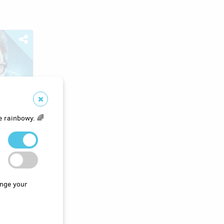
e rainbowy. 🌈
mít
nge your
drog:
evní
Můžeme
večerního