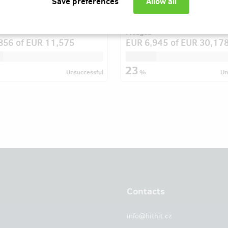
dálostí, které významně
dokumentu a pomozte nám uká
aly historii našeho národa.
veřejnosti stinnou stránku soci
sítí.
Pledged
856
of
EUR 11,575
EUR 6,945
of
EUR 30,17
23
Unsuccessful
%
Un
Contacts
info@hithit.cz