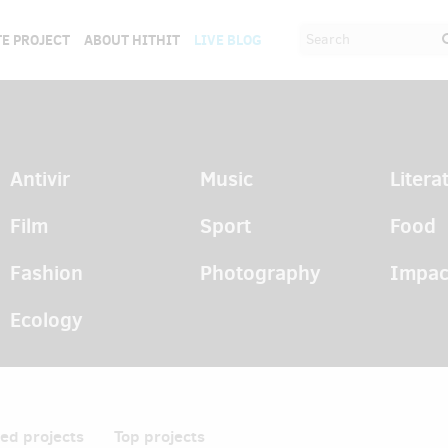
E PROJECT
ABOUT HITHIT
LIVE BLOG
Antivir
Music
Litera
Film
Sport
Food
Fashion
Photography
Impac
Ecology
hed projects
Top projects