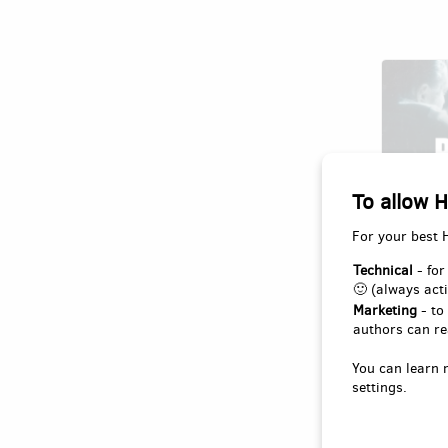
To allow H
For your best 
Technical
- for
Bůh nep
🙂 (always acti
realitu
Marketing
- to
Author:
authors can re
Svoboda 
You can learn 
samozřej
settings.
inspirov
komunist
strachu 