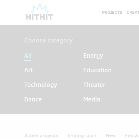
PROJECTS
CREAT
Choose category
All
Energy
Art
Education
Technology
Theater
Dance
Media
Active projects
Ending soon
New
Finis