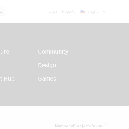
Log in
Register
English
ture
Community
Design
t Hub
Games
Number of projects found:
2