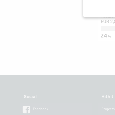
těchto u
poznamen
Pledged
EUR 2,
24
%
Social
Hithit
Facebook
Projects