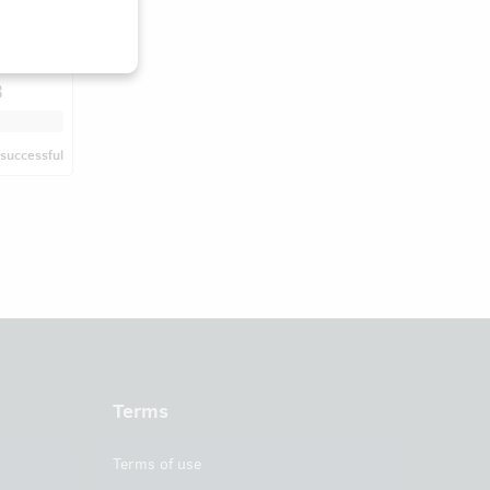
zat
álních
8
successful
Terms
Terms of use