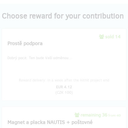
Choose reward for your contribution
sold 14
Prostě podpora
Dobrý pocit. Ten bude Vaší odměnou...
Reward delivery: in a week after the Hithit project end
EUR 4.12
(
CZK 100
)
remaining 36
from 40
Magnet a placka NAUTIS + poštovné