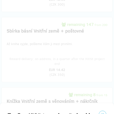
(
CZK 300
)
remaining 147
from 200
Sbírka básní Vnitřní země + poštovné
Až kniha vyjde, pošleme Vám ji mezi prvními.
Reward delivery: on address, in a quarter after the Hithit project
end
EUR 14.42
(
CZK 350
)
remaining 8
from 15
Knížka Vnitřní země s věnováním + nákrčník
NAUTIS + poštovné