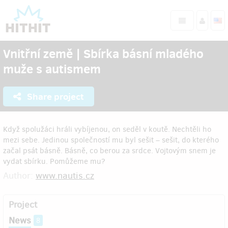
Vnitřní země | Sbírka básní mladého
muže s autismem
Share project
Když spolužáci hráli vybíjenou, on seděl v koutě. Nechtěli ho
mezi sebe. Jedinou společností mu byl sešit – sešit, do kterého
začal psát básně. Básně, co berou za srdce. Vojtovým snem je
vydat sbírku. Pomůžeme mu?
Author:
www.nautis.cz
Project
News
8