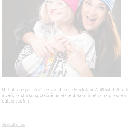
Mahulena společně se svou dcerou Márinkou Woÿtovi drží palce
a věří, že sbírku společně úspěšně dokončíme! Jsme přesně v
půlce! Jupí! :)
View all news