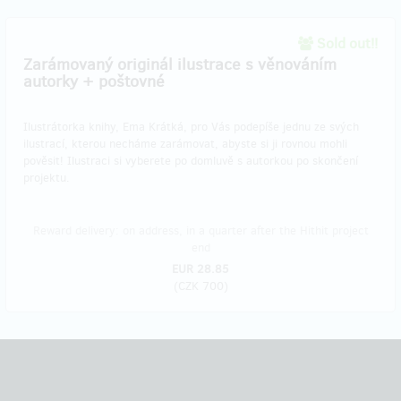
Sold out!!
Zarámovaný originál ilustrace s věnováním
autorky + poštovné
Ilustrátorka knihy, Ema Krátká, pro Vás podepíše jednu ze svých
ilustrací, kterou necháme zarámovat, abyste si ji rovnou mohli
pověsit! Ilustraci si vyberete po domluvě s autorkou po skončení
projektu.
Reward delivery: on address, in a quarter after the Hithit project
end
EUR 28.85
(
CZK 700
)