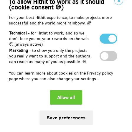
To allow Hithit to work as it should
Až knihu vydáme, její autor a kmotra, herečka Mahulena Bočanová,
(cookie consent 🍪)
Vám knihu podepíší i s věnováním. A ještě k tomu přibalíme náš
praktický nákrčník.
For your best Hithit experience, to make projects more
successful and the world more rainbowy. 🌈
Technical
- for Hithit to work, and so we
Reward delivery: on address, in a quarter after the Hithit project
don't lose you or your rewards on the web.
end
🙂 (always active)
EUR 20.61
Marketing
- to show you only the projects
(
CZK 500
)
you really want to support and the authors
can reach as many of you as possible. 🎯
You can learn more about cookies on the
Privacy policy
remaining 9
from 10
page where you can also change your settings.
Mecenáš knihy + kniha s věnováním
Stanete se mecenášem knihy! Vaše jméno bude navždy uvedeno v
knize samotné, aby každý čtenář věděl, že jste se na jejím vydání
podílel/a. Knihu Vám i s věnováním podepíše její autor a kmotra,
herečka Mahulena Bočanová.