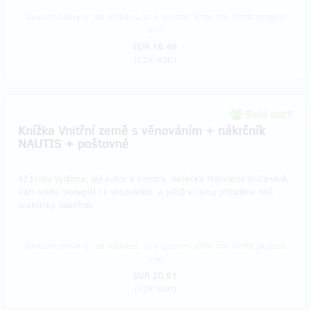
Reward delivery: on address, in a quarter after the Hithit project
end
EUR 16.48
(
CZK 400
)
Sold out!!
Knížka Vnitřní země s věnováním + nákrčník
NAUTIS + poštovné
Až knihu vydáme, její autor a kmotra, herečka Mahulena Bočanová,
Vám knihu podepíší i s věnováním. A ještě k tomu přibalíme náš
praktický nákrčník.
Reward delivery: on address, in a quarter after the Hithit project
end
EUR 20.61
(
CZK 500
)