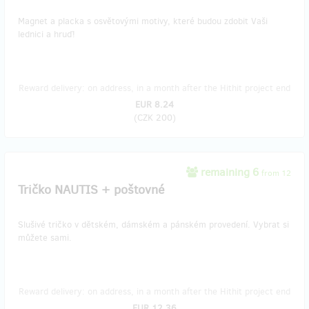
Magnet a placka s osvětovými motivy, které budou zdobit Vaši
lednici a hruď!
Reward delivery: on address, in a month after the Hithit project end
EUR 8.24
(
CZK 200
)
remaining 6
from 12
Tričko NAUTIS + poštovné
Slušivé tričko v dětském, dámském a pánském provedení. Vybrat si
můžete sami.
Reward delivery: on address, in a month after the Hithit project end
EUR 12.36