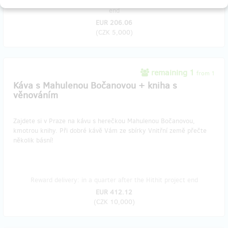
Reward delivery: on address, in a quarter after the Hithit project
end
EUR 206.06
(
CZK 5,000
)
remaining 1
from 1
Káva s Mahulenou Bočanovou + kniha s
věnováním
Zajdete si v Praze na kávu s herečkou Mahulenou Bočanovou,
kmotrou knihy. Při dobré kávě Vám ze sbírky Vnitřní země přečte
několik básní!
Reward delivery: in a quarter after the Hithit project end
EUR 412.12
(
CZK 10,000
)