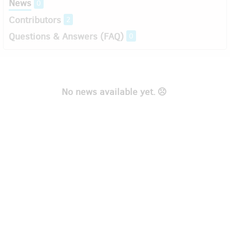
News
0
Contributors
2
Questions & Answers (FAQ)
0
No news available yet.