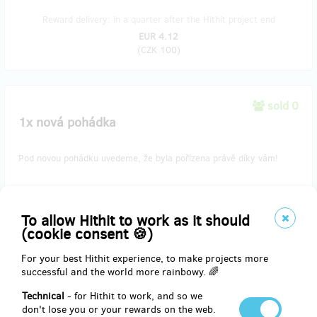
Reward delivery: in a quarter after the Hithit project end
EUR 4.12
(
CZK 100
)
sold 0
1x nová pohádka
Pod novou pohádku uvedeme, že byla pořízena právě díky vám!
Reward delivery: in a quarter after the Hithit project end
To allow Hithit to work as it should
(cookie consent 🍪)
EUR 10.30
(
CZK 250
)
For your best Hithit experience, to make projects more
successful and the world more rainbowy. 🌈
Technical
- for Hithit to work, and so we
sold 0
don't lose you or your rewards on the web.
1x nová pohádka s odkazem na váš web