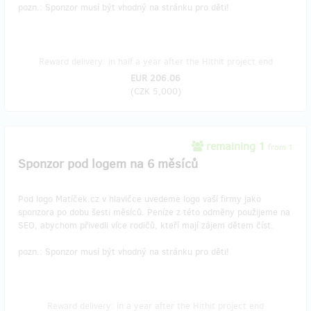
pozn.: Sponzor musí být vhodný na stránku pro děti!
Reward delivery: in half a year after the Hithit project end
EUR 206.06
(
CZK 5,000
)
remaining 1
from 1
Sponzor pod logem na 6 měsíců
Pod logo Matíček.cz v hlavičce uvedeme logo vaší firmy jako
sponzora po dobu šesti měsíců. Peníze z této odměny použijeme na
SEO, abychom přivedli více rodičů, kteří mají zájem dětem číst.
pozn.: Sponzor musí být vhodný na stránku pro děti!
Reward delivery: in a year after the Hithit project end