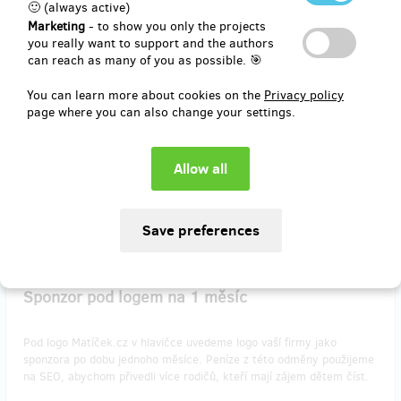
🙂 (always active)
Marketing
- to show you only the projects
you really want to support and the authors
Pod novou pohádku uvedeme, že byla pořízena právě díky vám a
can reach as many of you as possible. 🎯
navíc k tomu přidáme
odkaz na váš web
!
You can learn more about cookies on the
Privacy policy
pozn.: Váš web musí být vhodný na stránku pro děti!
page where you can also change your settings.
Reward delivery: in a quarter after the Hithit project end
EUR 24.73
(
CZK 600
)
remaining 6
from 6
Sponzor pod logem na 1 měsíc
Pod logo Matíček.cz v hlavičce uvedeme logo vaší firmy jako
sponzora po dobu jednoho měsíce. Peníze z této odměny použijeme
na SEO, abychom přivedli více rodičů, kteří mají zájem dětem číst.