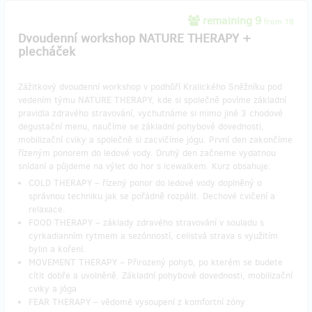
remaining 9
from 18
Dvoudenní workshop NATURE THERAPY +
plecháček
Zážitkový dvoudenní workshop v podhůří Kralického Sněžníku pod
vedením týmu NATURE THERAPY, kde si společně povíme základní
pravidla zdravého stravování, vychutnáme si mimo jiné 3 chodové
degustační menu, naučíme se základní pohybové dovednosti,
mobilizační cviky a společně si zacvičíme jógu. První den zakončíme
řízeným ponorem do ledové vody. Druhý den začneme vydatnou
snídaní a půjdeme na výlet do hor s icewalkem. Kurz obsahuje:
COLD THERAPY – řízený ponor do ledové vody doplněný o
správnou techniku jak se pořádně rozpálit. Dechové cvičení a
relaxace.
FOOD THERAPY – základy zdravého stravování v souladu s
cyrkadianním rytmem a sezónností, celistvá strava s využitím
bylin a koření.
MOVEMENT THERAPY – Přirozený pohyb, po kterém se budete
cítit dobře a uvolněně. Základní pohybové dovednosti, mobilizační
cviky a jóga
FEAR THERAPY – vědomé vysoupení z komfortní zóny