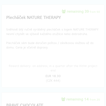
remaining 39
from 50
Plecháček NATURE THERAPY
Sněhově bílý ručně vyráběný plecháček s logem NATURE THERAPY
nesmí chybět ve výbavě každého otužilce nebo dobrodruha.
Plecháček vám bude doručen poštou / zásilkovou službou až do
domu. Cena je včetně dopravy.
Reward delivery: on address, in a quarter after the Hithit project
end
EUR 18.30
(
CZK 444
)
remaining 14
from 20
BRAVE CHOCOLATE