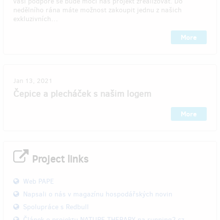
vaší podpoře se bude moci náš projekt zrealizovat. Do
nedělního rána máte možnost zakoupit jednu z našich
exkluzivních…
More
Jan 13, 2021
Čepice a plecháček s našim logem
More
Project links
Web PAPE
Napsali o nás v magazínu hospodářských novin
Spolupráce s Redbull
Článek o projektu NATURE THERAPY na running2.cz