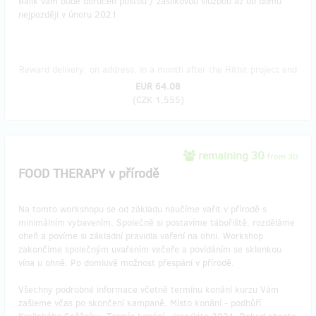
Balík vám bude doručen poštou / zásilkovou službou až do domu
nejpozději v únoru 2021.
Reward delivery: on address, in a month after the Hithit project end
EUR 64.08
(
CZK 1,555
)
remaining 30
from 30
FOOD THERAPY v přírodě
Na tomto workshopu se od základu naučíme vařit v přírodě s
minimálním vybavením. Společně si postavíme tábořiště, rozděláme
oheň a povíme si základní pravidla vaření na ohni. Workshop
zakončíme společným uvařením večeře a povídáním se sklenkou
vína u ohně. Po domluvě možnost přespání v přírodě.
Všechny podrobné informace včetně termínu konání kurzu Vám
zašleme včas po skončení kampaně. Místo konání - podhůří