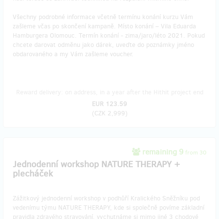
Všechny podrobné informace včetně termínu konání kurzu Vám
zašleme včas po skončení kampaně. Místo konání – Vila Eduarda
Hamburgera Olomouc. Termín konání - zima/jaro/léto 2021. Pokud
chcete darovat odměnu jako dárek, uveďte do poznámky jméno
obdarovaného a my Vám zašleme voucher.
Reward delivery: on address, in a year after the Hithit project end
EUR 123.59
(
CZK 2,999
)
remaining 9
from 30
Jednodenní workshop NATURE THERAPY +
plecháček
Zážitkový jednodenní workshop v podhůří Kralického Sněžníku pod
vedenímu týmu NATURE THERAPY, kde si společně povíme základní
pravidla zdravého stravování, vychutnáme si mimo jiné 3 chodové