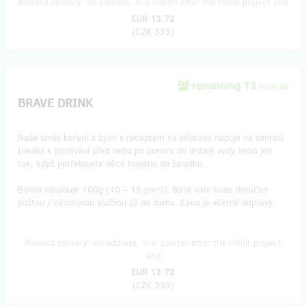
Reward delivery: on address, in a month after the Hithit project end
EUR 13.72
(
CZK 333
)
remaining 13
from 20
BRAVE DRINK
Naše směs koření a bylin s receptem na přípravu nápoje na zahřátí.
Ideální k podávání před nebo po ponoru do ledové vody nebo jen
tak, když potřebujete něco teplého do žaludku.
Balení obsahuje 100g (10 – 15 porcí). Balík vám bude doručen
poštou / zásilkovou službou až do domu. Cena je včetně dopravy.
Reward delivery: on address, in a quarter after the Hithit project
end
EUR 13.72
(
CZK 333
)