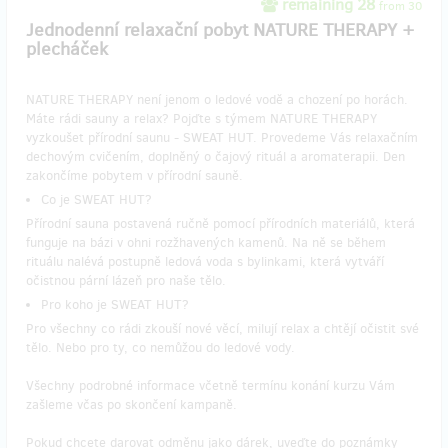
remaining 28
from 30
Jednodenní relaxační pobyt NATURE THERAPY +
plecháček
NATURE THERAPY není jenom o ledové vodě a chození po horách.
Máte rádi sauny a relax? Pojďte s týmem NATURE THERAPY
vyzkoušet přírodní saunu - SWEAT HUT. Provedeme Vás relaxačním
dechovým cvičením, doplněný o čajový rituál a aromaterapii. Den
zakončíme pobytem v přírodní sauně.
Co je SWEAT HUT?
Přírodní sauna postavená ručně pomocí přírodních materiálů, která
funguje na bázi v ohni rozžhavených kamenů. Na ně se během
rituálu nalévá postupně ledová voda s bylinkami, která vytváří
očistnou pární lázeň pro naše tělo.
Pro koho je SWEAT HUT?
Pro všechny co rádi zkouší nové věcí, milují relax a chtějí očistit své
tělo. Nebo pro ty, co nemůžou do ledové vody.
Všechny podrobné informace včetně termínu konání kurzu Vám
zašleme včas po skončení kampaně.
Pokud chcete darovat odměnu jako dárek, uveďte do poznámky