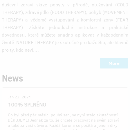
duševní zdraví skrze pobyty v přírodě, otužování (COLD
THERAPY), zdravé jídlo (FOOD THERAPY), pohyb (MOVEMENT
THERAPY) a vědomé vystupování z komfortní zóny (FEAR
THERAPY). Získáte jednoduché instrukce a praktické
dovednosti, které můžete snadno aplikovat v každodenním
životě. NATURE THERAPY je skutečně pro každého, ale hlavně
pro ty, kdo neví,…
More
News
Jan 22, 2021
100% SPLNĚNO
Co byl před pár měsíci pouhý sen, se nyní stalo skutečností.
DĚKUJEME! Jednak za to, že chcete pracovat na svém zdraví
a také za vaši důvěru. Každá koruna se počítá a jenom díky