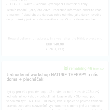
FEAR THERAPY – vědomé vystoupení z komfortní zóny.
Termín konání - jaro/léto 2021. Podrobné informace obdržíte včas
e-mailem. Pokud chcete darovat tuhle odměnu jako dárek, uveďte
do poznámky jméno obdarovaného a my Vám zašleme voucher.
Reward delivery: on address, in a year after the Hithit project end
EUR 140.08
(
CZK 3,399
)
remaining 48
from 50
Jednodenní workshop NATURE THERAPY u nás
doma + plecháček
Byl by pro Vás problém dojet až k nám do hor? Nevadí! Zážitkový
jednodenní workshop v pohodlí naší krásné vily v Olomouci pod
vedenímu týmu NATURE THERAPY, kde si společně povíme základní
pravidla zdravého stravování, vychutnáme si mimo jiné 3 chodové