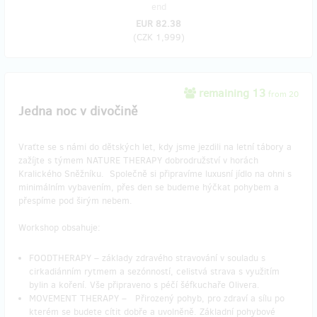
end
EUR 82.38
(
CZK 1,999
)
remaining 13
from 20
Jedna noc v divočině
Vraťte se s námi do dětských let, kdy jsme jezdili na letní tábory a
zažíjte s týmem NATURE THERAPY dobrodružství v horách
Kralického Sněžníku. Společně si připravíme luxusní jídlo na ohni s
minimálním vybavením, přes den se budeme hýčkat pohybem a
přespíme pod širým nebem.
Workshop obsahuje:
FOODTHERAPY – základy zdravého stravování v souladu s
cirkadiánním rytmem a sezónností, celistvá strava s využitím
bylin a koření. Vše připraveno s péčí šéfkuchaře Olivera.
MOVEMENT THERAPY – Přirozený pohyb, pro zdraví a sílu po
kterém se budete cítit dobře a uvolněně. Základní pohybové