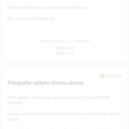
Odměnu můžete libovolně navýšit v dalším kroku.
Moc si vážíme Vaší podpory!
Reward delivery: not specified
EUR 4.57
(
CZK 111
)
sold 20
Fotografie našeho úlovku slunce
Fototografie o velikosti A5 podepsaná celým týmem NATURE
THERAPY.
Nezapomeňte do poznámky uvést jestli chcete východ nebo západ
slunce.