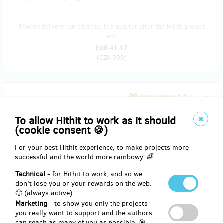
Reward delivery: on address, in a quarter after the Hithit project
end
EUR 41.17
(
CZK 999
)
remaining 14
from 20
Východ slunce s NATURE THERAPY
To allow Hithit to work as it should
(cookie consent 🍪)
Milujete pozorování slunce stejně jako my? Vezmeme Vás na naše
tajná místa v Jesenických horách, kde jsme ulovili zatím
For your best Hithit experience, to make projects more
nejkrásnější východy. Společně budeme pozorovat východ slunce a
successful and the world more rainbowy. 🌈
poté si zacvičíme ranní jógu na nastartování do nového dne. Mimo
jiné se na workshopu dozvíte, jak funguje cirkadiánní rytmus.
Technical
- for Hithit to work, and so we
don't lose you or your rewards on the web.
Termín konání - jaro/léto 2021. Podrobné informace obdržíte včas
🙂 (always active)
e-mailem. Pokud chcete darovat tuhle odměnu jako dárek, uveďte
Marketing
- to show you only the projects
do poznámky jméno obdarovaného a my Vám zašleme voucher.
you really want to support and the authors
can reach as many of you as possible. 🎯