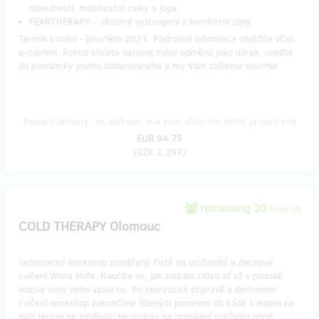
dovednosti, mobilizační cviky a jóga.
FEARTHERAPY – vědomé vystoupení z komfortní zóny.
Termín konání - jaro/léto 2021. Podrobné informace obdržíte včas
e-mailem. Pokud chcete darovat tuhle odměnu jako dárek, uveďte
do poznámky jméno obdarovaného a my Vám zašleme voucher.
Reward delivery: on address, in a year after the Hithit project end
EUR 94.75
(
CZK 2,299
)
remaining 30
from 30
COLD THERAPY Olomouc
Jednodenní workshop zaměřený čistě na otužování a dechové
cvičení Wima Hofa. Naučíte se, jak zvládat chlad ať už v podobě
ledové vody nebo vzduchu. Po teoretické přípravě a dechovém
cvičení workshop zakončíme řízeným ponorem do kádě s ledem na
naší terase se zahřívací technikou na rozpálení vnitřního ohně.