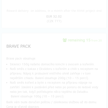
Reward delivery: on address, in a month after the Hithit project end
EUR 32.02
(
CZK 777
)
remaining 15
from 20
BRAVE PACK
Brave pack obsahuje:
Sklenici 150g našeho domacího kimchi s ovocem a kořením.
Naši směs z kakaa z Ekvádoru s kořením a chilli s receptem na
přípravu. Nápoj k probuzení vnitřního ohně zahřeje i v tom
největším chladu. Balení obsahuje 200g (10 – 15 porcí).
Naši směs koření a bylin s receptem na přípravu nápoje na
zahřátí. Ideální k podávání před nebo po ponoru do ledové vody
nebo jen tak, když potřebujete něco teplého do žaludku.
Balení obsahuje 100g (10 – 15 porcí)
Balík vám bude doručen poštou / zásilkovou službou až do domu.
Cena je včetně dopravy.​