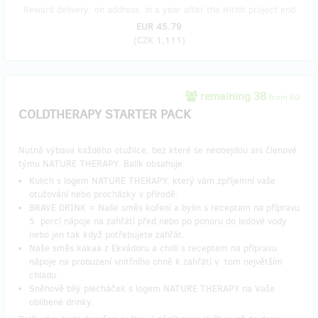
Reward delivery: on address, in a year after the Hithit project end
EUR 45.79
(
CZK 1,111
)
remaining 38
from 50
COLDTHERAPY STARTER PACK
Nutná výbava každého otužilce, bez které se neobejdou ani členové
týmu NATURE THERAPY. Balík obsahuje:
Kulich s logem NATURE THERAPY, který vám zpříjemní vaše
otužování nebo procházky v přírodě.
BRAVE DRINK = Naše směs koření a bylin s receptem na přípravu
5 porcí nápoje na zahřátí před nebo po ponoru do ledové vody
nebo jen tak když potřebujete zahřát.
Naše směs kakaa z Ekvádoru a chilli s receptem na přípravu
nápoje na probuzení vnitřního ohně k zahřátí v tom největším
chladu.
Sněhově bílý plecháček s logem NATURE THERAPY na Vaše
oblíbené drinky.