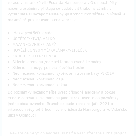
terase v historické vile Eduarda Hamburgera v Olomouci. Díky
našemu osobnímu přístupu se budete cítít jako na zámku a
vychutnáte si nezapomenutelný gastronomický zážitek. Snídaně je
maximálně pro 10 osob. Cena zahrnuje:
Překvapení šéfkuchaře
ÚSTŘICE/KIWI/JABLKO
MAZANEC/VEJCE/LANÝŽ
HOVĚZÍ CONSOMMÉ/KALÁMÁRY/LIBEČEK
KRUPICE/CELER/TONKA
Sklenici crémantu/domácí fermentované limonády
Sklenici mimózy/ pomerančového freshe
Neomezenou konzumaci výběrové filtrované kávy PIKOLA
Neomezenou konzumaci čaje
Neomezenou konzumaci kakaa
Do poznámky nezapomeňte uvést případné alergeny a pokud
chcete darovat tuhle odměnu jako dárek, uveďte do poznámky
jméno obdarovaného. Brunch se bude konat na jaře 2021 o
víkendech vždy od 9 hodin ve vile Eduarda Hamburgera ve Vídeňské
ulici v Olomouci.
Reward delivery: on address, in half a year after the Hithit project