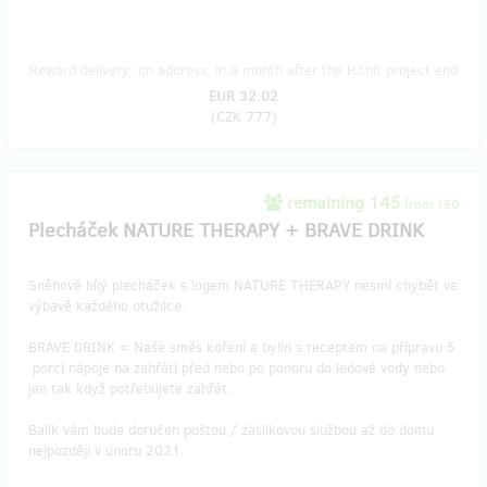
Reward delivery: on address, in a month after the Hithit project end
EUR 32.02
(
CZK 777
)
remaining 145
from 150
Plecháček NATURE THERAPY + BRAVE DRINK
Sněhově bílý plecháček s logem NATURE THERAPY nesmí chybět ve
výbavě každého otužilce.
BRAVE DRINK = Naše směs koření a bylin s receptem na přípravu 5
porcí nápoje na zahřátí před nebo po ponoru do ledové vody nebo
jen tak když potřebujete zahřát.
Balík vám bude doručen poštou / zásilkovou službou až do domu
nejpozději v únoru 2021.