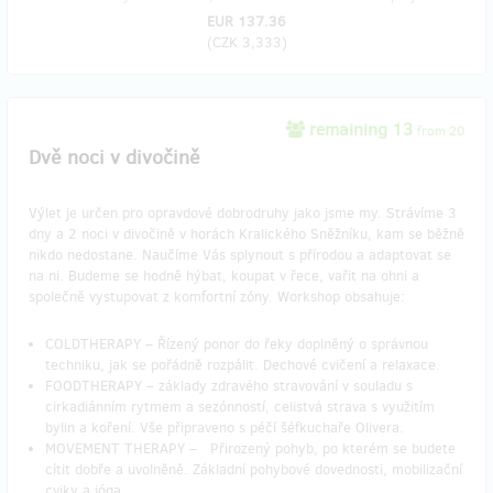
EUR 137.36
(
CZK 3,333
)
remaining 13
from 20
Dvě noci v divočině
Výlet je určen pro opravdové dobrodruhy jako jsme my. Strávíme 3
dny a 2 noci v divočině v horách Kralického Sněžníku, kam se běžně
nikdo nedostane. Naučíme Vás splynout s přírodou a adaptovat se
na ni. Budeme se hodně hýbat, koupat v řece, vařit na ohni a
společně vystupovat z komfortní zóny. Workshop obsahuje:
COLDTHERAPY – Řízený ponor do řeky doplněný o správnou
techniku, jak se pořádně rozpálit. Dechové cvičení a relaxace.
FOODTHERAPY – základy zdravého stravování v souladu s
cirkadiánním rytmem a sezónností, celistvá strava s využitím
bylin a koření. Vše připraveno s péčí šéfkuchaře Olivera.
MOVEMENT THERAPY – Přirozený pohyb, po kterém se budete
cítit dobře a uvolněně. Základní pohybové dovednosti, mobilizační
cviky a jóga