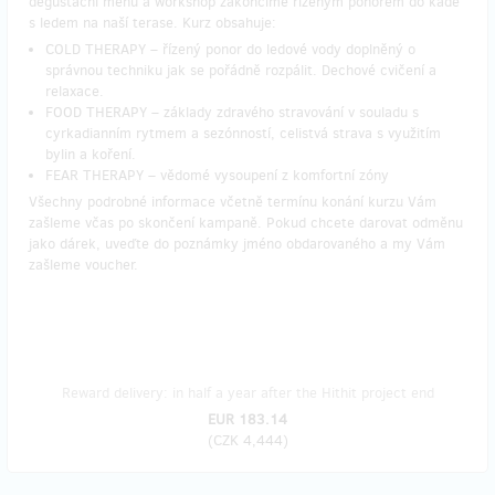
degustační menu a workshop zakončíme řízeným ponorem do kádě
s ledem na naší terase. Kurz obsahuje:
COLD THERAPY – řízený ponor do ledové vody doplněný o
správnou techniku jak se pořádně rozpálit. Dechové cvičení a
relaxace.
FOOD THERAPY – základy zdravého stravování v souladu s
cyrkadianním rytmem a sezónností, celistvá strava s využitím
bylin a koření.
FEAR THERAPY – vědomé vysoupení z komfortní zóny
Všechny podrobné informace včetně termínu konání kurzu Vám
zašleme včas po skončení kampaně. Pokud chcete darovat odměnu
jako dárek, uveďte do poznámky jméno obdarovaného a my Vám
zašleme voucher.
Reward delivery: in half a year after the Hithit project end
EUR 183.14
(
CZK 4,444
)