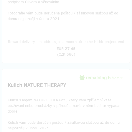
podpisem Olivera a věnováním
Fotografie vám bude doručena poštou / zásilkovou službou až do
domu nejpozději v únoru 2021.
Reward delivery: on address, in a month after the Hithit project end
EUR 27.45
(
CZK 666
)
remaining 6
from 25
Kulich NATURE THERAPY
Kulich s logem NATURE THERAPY , který vám zpříjemní vaše
otužování nebo procházky v přírodě a navíc v něm budete vypadat
dobře.
Kulich vám bude doručen poštou / zásilkovou službou až do domu
nejpozději v únoru 2021.