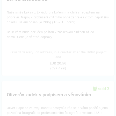
Naše směs kakaa z Ekvádoru s kořením a chilli s receptem na
přípravu. Nápoj k probuzení vnitřního ohně zahřeje i v tom největším
chladu. Balení obsahuje 200g (10 – 15 porcí).
Balík vám bude doručen poštou / zásilkovou službou až do
domu. Cena je včetně dopravy.
Reward delivery: on address, in a quarter after the Hithit project
end
EUR 20.56
(
CZK 499
)
sold 3
Oliverův zadek s podpisem a věnováním
Oliver Pape se za svoji nahotu nestydí a rád se s Vámi podělí o jeho
pozadí na fotografii od profesionálního fotografa o velikosti A5 s