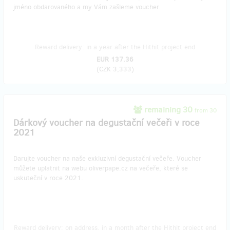
jméno obdarovaného a my Vám zašleme voucher.
Reward delivery: in a year after the Hithit project end
EUR 137.36
(
CZK 3,333
)
remaining 30
from 30
Dárkový voucher na degustační večeři v roce
2021
Darujte voucher na naše exkluzivní degustační večeře. Voucher
můžete uplatnit na webu oliverpape.cz na večeře, které se
uskuteční v roce 2021.
Reward delivery: on address, in a month after the Hithit project end