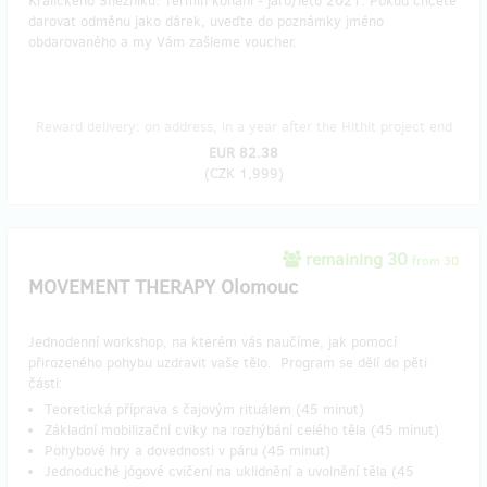
Kralického Sněžníku. Termín konání - jaro/léto 2021. Pokud chcete
darovat odměnu jako dárek, uveďte do poznámky jméno
obdarovaného a my Vám zašleme voucher.
Reward delivery: on address, in a year after the Hithit project end
EUR 82.38
(
CZK 1,999
)
remaining 30
from 30
MOVEMENT THERAPY Olomouc
Jednodenní workshop, na kterém vás naučíme, jak pomocí
přirozeného pohybu uzdravit vaše tělo. Program se dělí do pěti
části:
Teoretická příprava s čajovým rituálem (45 minut)
Základní mobilizační cviky na rozhýbání celého těla (45 minut)
Pohybové hry a dovednosti v páru (45 minut)
Jednoduché jógové cvičení na uklidnění a uvolnění těla (45