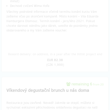
minut)
Dechové cvičení Wima Hofa
Všechny podrobné informace včetně termínu konání kurzu Vám
zašleme včas po skončení kampaně. Místo konání – Vila Eduarda
Hamburgera Olomouc. Termín konání - jaro/léto 2021. Pokud
chcete darovat odměnu jako dárek, uveďte do poznámky jméno
obdarovaného a my Vám zašleme voucher.
Reward delivery: on address, in a year after the Hithit project end
EUR 82.38
(
CZK 1,999
)
remaining 6
from 20
Víkendový degustační brunch u nás doma
Restaurace jsou zavřené. Nevadí! Jakmile se oteplí, můžete si
vychutnat exkluzivní pětichodovou snídaňovou degustaci na naší