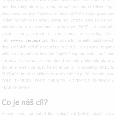
než dva roky, ale díky tomu, že náš zakladatel Oliver Pape
absolvoval soutěž Masterchef Česko 2019 a roční praxi pod
vedením Přemka Forejta v restauraci Entrée, jsme se rozhodli
pokračovat v gastronomii s projektem PAPE - degustační
večeře, kurzy vaření u vás doma a catering (více
info
www.oliverpape.cz
). Náš poslední projekt zážitkových
degustačních večeří nese název VESNICE a i přesto, že jsme
během relativně krátké doby úspěšně expandovali, současná
koronavirová situace, nám ale od základu překopala plány a
donutila vrátit se zpět ke kořenům a k projektu NATURE
THERAPY, který se skláda ze 4 základních pilířů, kterými jsou
COLD THERAPY, FOOD THERAPY, MOVEMENT THERAPY a
FEAR THERAPY.
Co je náš cíl?
Hlavní cílem je pomáhat lidem zlepšovat fyzické, psychické a