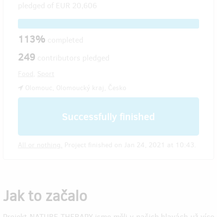
pledged of
EUR 20,606
113%
completed
249
contributors pledged
Food
,
Sport
Olomouc, Olomoucký kraj, Česko
Successfully finished
All or nothing.
Project finished on Jan 24, 2021 at 10:43.
Jak to začalo
Projekt NATURE THERAPY jsme měli v našich hlavách už více