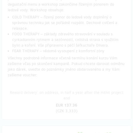
degustační menu a workshop zakončíme řízeným ponorem do
ledové vody. Workshop obsahuje:
COLD THERAPY – řízený ponor do ledové vody doplněný o
správnou techniku jak se pořádně rozpálit. Dechové cvičení a
relaxace.
FOOD THERAPY – základy zdravého stravování v souladu s
cyrkadianním rytmem a sezónností, celistvá strava s využitím
bylin a koření. Vše připraveno s péčí šéfkuchaře Olivera.
FEAR THERAPY – vědomé vysoupení z komfortní zóny
Všechny podrobné informace včetně termínu konání kurzu Vám
zašleme včas po skončení kampaně. Pokud chcete darovat odměnu
jako dárek, uveďte do poznámky jméno obdarovaného a my Vám
zašleme voucher.
Reward delivery: on address, in half a year after the Hithit project
end
EUR 137.36
(
CZK 3,333
)