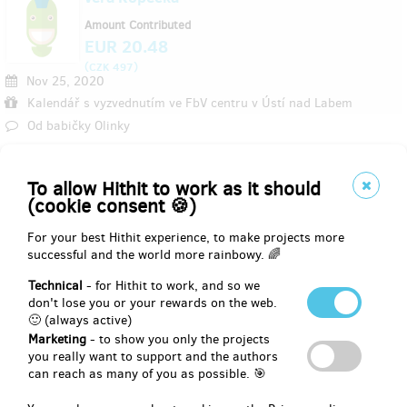
Amount Contributed
EUR 20.48
(
)
CZK 497
Nov 25, 2020
Kalendář s vyzvednutím ve FbV centru v Ústí nad Labem
Od babičky Olinky
Tereza Komanová
To allow Hithit to work as it should
Amount Contributed
(cookie consent 🍪)
EUR 20.48
(
)
CZK 497
For your best Hithit experience, to make projects more
Nov 25, 2020
successful and the world more rainbowy. 🌈
Kalendář s vyzvednutím ve FbV centru v Ústí nad Labem
Technical
- for Hithit to work, and so we
Do zkušebny kapely IDIO&IDIO - abych tam nebyla jediná ženská
don't lose you or your rewards on the web.
:)
🙂 (always active)
Marketing
- to show you only the projects
Václav Zukal
you really want to support and the authors
can reach as many of you as possible. 🎯
Amount Contributed
EUR 26.66