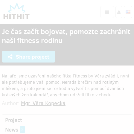
Je čas začít bojovat, pomozte zachránit
naši fitness rodinu
Share project
Na jaře jsme uzavření našeho fitka Fitness by Věra zvládli, nyní
ale potřebujeme Vaši pomoc. Nerada brečím nad rozlitým
mlékem, a proto jsem se rozhodla vytvořit s pomocí dvanácti
krásných žen kalendář, abychom udrželi fitko v chodu.
Author:
Mgr. Věra Kopecká
Project
News
2