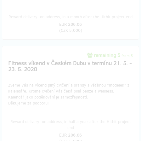
Reward delivery: on address, in a month after the Hithit project end
EUR 206.06
(
CZK 5,000
)
remaining 5
from 5
Fitness víkend v Českém Dubu v termínu 21. 5. -
23. 5. 2020
Zveme Vás na víkend plný cvičení a srandy s většinou "modelek" z
kalendáře. Kromě cvičení Vás čeká plná penze a wellness.
Kalendář jako poděkování je samozřejmostí.
Děkujeme za podporu!
Reward delivery: on address, in half a year after the Hithit project
end
EUR 206.06