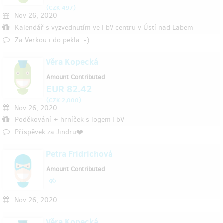
(
)
CZK 497
Nov 26, 2020
Kalendář s vyzvednutím ve FbV centru v Ústí nad Labem
Za Verkou i do pekla :-)
Věra Kopecká
Amount Contributed
EUR 82.42
(
)
CZK 2,000
Nov 26, 2020
Poděkování + hrníček s logem FbV
Příspěvek za Jindru❤️
Petra Fridrichová
Amount Contributed
Nov 26, 2020
Věra Kopecká