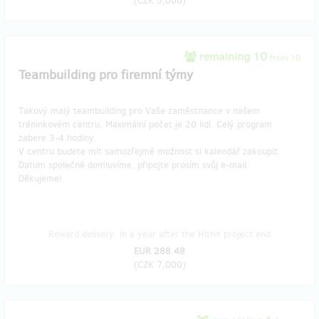
(
CZK 5,000
)
remaining 10
from 10
Teambuilding pro firemní týmy
Takový malý teambuilding pro Vaše zaměstnance v našem
tréninkovém centru. Maximální počet je 20 lidí. Celý program
zabere 3-4 hodiny.
V centru budete mít samozřejmě možnost si kalendář zakoupit.
Datum společně domluvíme, připojte prosím svůj e-mail.
Děkujeme!
Reward delivery: in a year after the Hithit project end
EUR 288.48
(
CZK 7,000
)