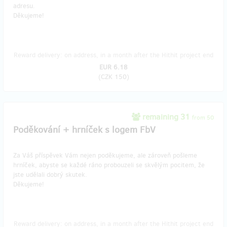
adresu.
Děkujeme!
Reward delivery: on address, in a month after the Hithit project end
EUR 6.18
(
CZK 150
)
remaining 31
from 50
Poděkování + hrníček s logem FbV
Za Váš příspěvek Vám nejen poděkujeme, ale zároveň pošleme
hrníček, abyste se každé ráno probouzeli se skvělým pocitem, že
jste udělali dobrý skutek.
Děkujeme!
Reward delivery: on address, in a month after the Hithit project end