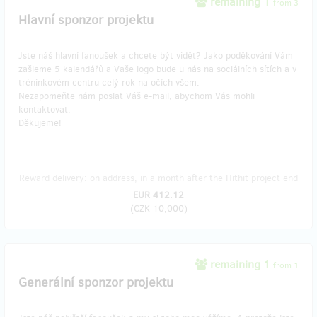
remaining 1
from 3
Hlavní sponzor projektu
Jste náš hlavní fanoušek a chcete být vidět? Jako poděkování Vám
zašleme 5 kalendářů a Vaše logo bude u nás na sociálních sítích a v
tréninkovém centru celý rok na očích všem.
Nezapomeňte nám poslat Váš e-mail, abychom Vás mohli
kontaktovat.
Děkujeme!
Reward delivery: on address, in a month after the Hithit project end
EUR 412.12
(
CZK 10,000
)
remaining 1
from 1
Generální sponzor projektu