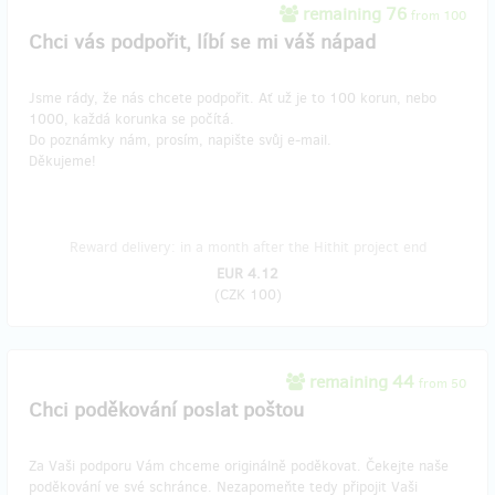
remaining 76
from 100
Chci vás podpořit, líbí se mi váš nápad
Jsme rády, že nás chcete podpořit. Ať už je to 100 korun, nebo
1000, každá korunka se počítá.
Do poznámky nám, prosím, napište svůj e-mail.
Děkujeme!
Reward delivery: in a month after the Hithit project end
EUR 4.12
(
CZK 100
)
remaining 44
from 50
Chci poděkování poslat poštou
Za Vaši podporu Vám chceme originálně poděkovat. Čekejte naše
poděkování ve své schránce. Nezapomeňte tedy připojit Vaši