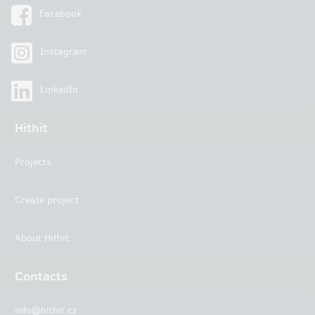
Facebook
Instagram
LinkedIn
Hithit
Projects
Create project
About Hithit
Contacts
info@hithit.cz