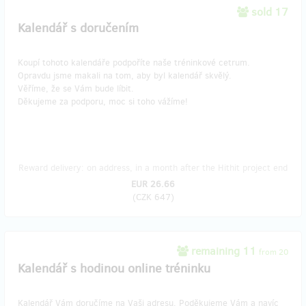
sold 17
Kalendář s doručením
Koupí tohoto kalendáře podpoříte naše tréninkové cetrum.
Opravdu jsme makali na tom, aby byl kalendář skvělý.
Věříme, že se Vám bude líbit.
Děkujeme za podporu, moc si toho vážíme!
Reward delivery: on address, in a month after the Hithit project end
EUR 26.66
(
CZK 647
)
remaining 11
from 20
Kalendář s hodinou online tréninku
Kalendář Vám doručíme na Vaši adresu. Poděkujeme Vám a navíc