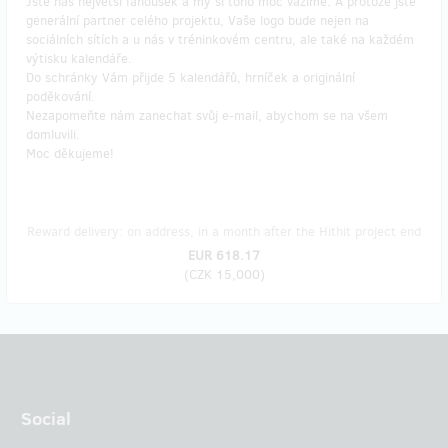
Jste náš největší fanoušek a my si toho moc vážíme. A protože jste
generální partner celého projektu, Vaše logo bude nejen na
sociálních sítích a u nás v tréninkovém centru, ale také na každém
výtisku kalendáře.
Do schránky Vám přijde 5 kalendářů, hrníček a originální
poděkování.
Nezapomeňte nám zanechat svůj e-mail, abychom se na všem
domluvili.
Moc děkujeme!
Reward delivery: on address, in a month after the Hithit project end
EUR 618.17
(
CZK 15,000
)
Social