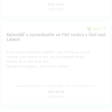
EUR 14.42
(
CZK 350
)
sold 73
Kalendář s vyzvednutím ve FbV centru v Ústí nad
Labem
Koupí tohoto kalendáře podpoříte naše tréninkové cetrum.
Opravdu jsme makali na tom, aby byl kalendář skvělý.
Věříme, že se Vám bude líbit.
Děkujeme za podporu, moc si toho vážíme!
Reward delivery: in a month after the Hithit project end
EUR 20.48
(
CZK 497
)