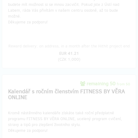
budete mít možnost si se mnou zacvičit. Pokud jste z Ústí nad
Labem, ráda Vás přivítám v našem centru osobně, až to bude
možné.
Děkujeme za podporu!
Reward delivery: on address, in a month after the Hithit project end
EUR 41.21
(
CZK 1,000
)
remaining 50
from 50
Kalendář s ročním členstvím FITNESS BY VĚRA
ONLINE
Kromě nástěnného kalendáře získáte také roční předplatné
programu FITNESS BY VĚRA ONLINE, ucelený program cvičení,
stravy a tipů pro zlepšení životního stylu.
Děkujeme za podporu!