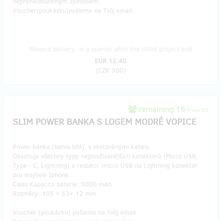
nepřehlédnutelným symbolem.
Voucher(poukázku)pošleme na Tvůj email.
Reward delivery: in a quarter after the Hithit project end
EUR 12.40
(
CZK 300
)
remaining 16
from 20
SLIM POWER BANKA S LOGEM MODRÉ VOPICE
Power banka (barva bílá), s vestavěnými kabely.
Obsahuje všechny typy nejpoužívanějších konektorů (Micro USB,
Type - C, Lightning) a redukci micro USB na Lightning konektor
pro majitele Iphone.
Class Kapacita baterie: 5000 mAh
Rozměry: 105 × 63× 12 mm
Voucher (poukázku) pošleme na Tvůj email.