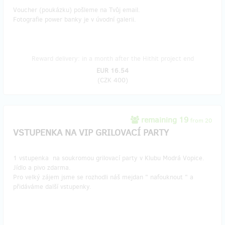
Voucher (poukázku) pošleme na Tvůj email.
Fotografie power banky je v úvodní galerii.
Reward delivery: in a month after the Hithit project end
EUR 16.54
(
CZK 400
)
remaining 19
from 20
VSTUPENKA NA VIP GRILOVACÍ PARTY
1 vstupenka na soukromou grilovací party v Klubu Modrá Vopice.
Jídlo a pivo zdarma.
Pro velký zájem jsme se rozhodli náš mejdan " nafouknout " a
přidáváme další vstupenky.