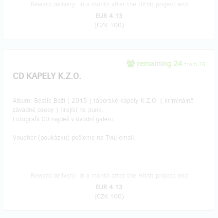
Reward delivery: in a month after the Hithit project end
EUR 4.13
(
CZK 100
)
remaining 24
from 25
CD KAPELY K.Z.O.
Album: Bestie Boží ( 2015 ) táborské kapely K.Z.O. ( kriminálně
závadné osoby ) hrající hc punk.
Fotografii CD najdeš v úvodní galerii.
Voucher (poukázku) pošleme na Tvůj email.
Reward delivery: in a month after the Hithit project end
EUR 4.13
(
CZK 100
)