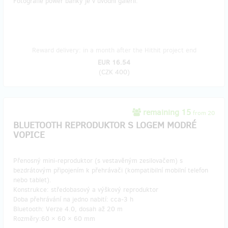
Fotografie power banky je v úvodní galerii.
Reward delivery: in a month after the Hithit project end
EUR 16.54
(
CZK 400
)
remaining 15
from 20
BLUETOOTH REPRODUKTOR S LOGEM MODRÉ
VOPICE
Přenosný mini-reproduktor (s vestavěným zesilovačem) s
bezdrátovým připojením k přehrávači (kompatibilní mobilní telefon
nebo tablet).
Konstrukce: středobasový a výškový reproduktor
Doba přehrávání na jedno nabití: cca-3 h
Bluetooth: Verze 4.0, dosah až 20 m
Rozměry:60 × 60 × 60 mm