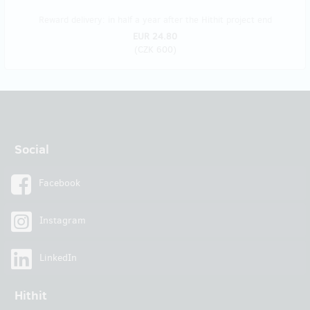
Reward delivery: in half a year after the Hithit project end
EUR 24.80
(
CZK 600
)
Social
Facebook
Instagram
LinkedIn
Hithit