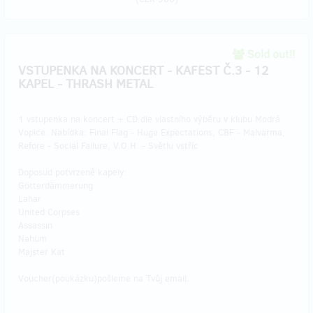
Sold out!!
VSTUPENKA NA KONCERT - KAFEST Č.3 - 12
KAPEL - THRASH METAL
1 vstupenka na koncert + CD dle vlastního výběru v klubu Modrá
Vopice. Nabídka: Final Flag - Huge Expectations, CBF - Malvarma,
Refore - Social Failure, V.O.H. - Světlu vstříc
Doposud potvrzené kapely:
Götterdämmerung
Lahar
United Corpses
Assassin
Nahum
Majster Kat
Voucher(poukázku)pošleme na Tvůj email.