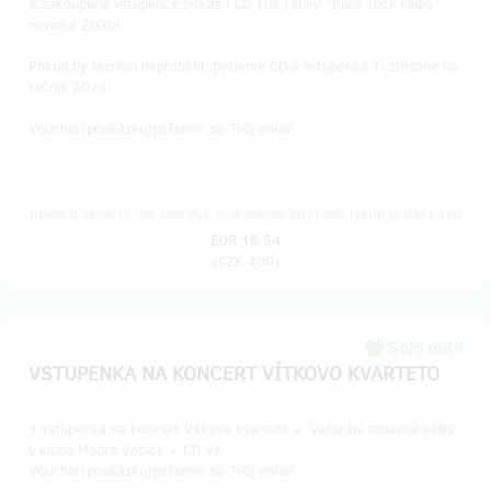
K zakoupené vstupence získáš i CD The Fialky "Punk rock rádio"
novinka 2020!
Pokud by festival neproběhl, pošleme CD a vstupenka Ti zůstane na
ročník 2021.
Voucher(poukázku)pošleme na Tvůj email.
Reward delivery: on address, in a month after the Hithit project end
EUR 16.54
(
CZK 400
)
Sold out!!
VSTUPENKA NA KONCERT VÍTKOVO KVARTETO
1 vstupenka na koncert Vítkovo kvarteto a Veteráni studené války
v klubu Modrá Vopice + CD VK.
Voucher(poukázku)pošleme na Tvůj email.