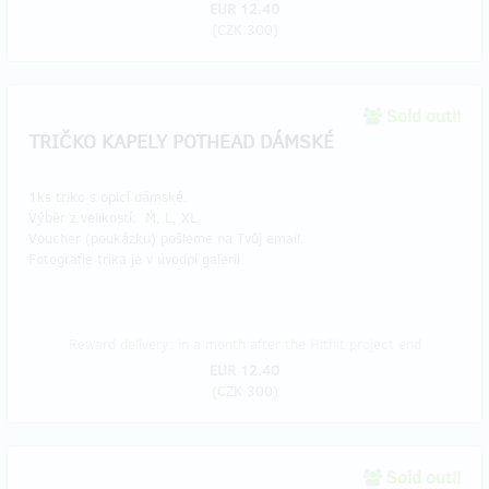
EUR 12.40
(
CZK 300
)
Sold out!!
TRIČKO KAPELY POTHEAD DÁMSKÉ
1ks triko s opicí dámské.
Výběr z velikostí: M, L, XL
Voucher (poukázku) pošleme na Tvůj email.
Fotografie trika je v úvodní galerii.
Reward delivery: in a month after the Hithit project end
EUR 12.40
(
CZK 300
)
Sold out!!