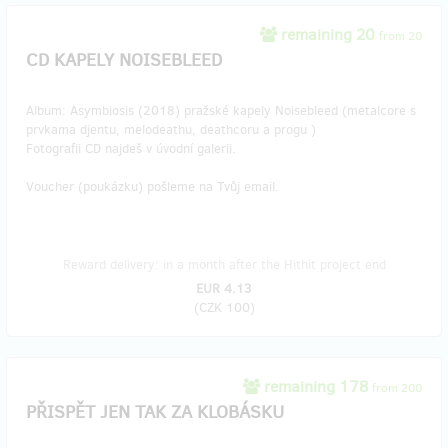
remaining 20
from 20
CD KAPELY NOISEBLEED
Album: Asymbiosis (2018) pražské kapely Noisebleed (metalcore s
prvkama djentu, melodeathu, deathcoru a progu )
Fotografii CD najdeš v úvodní galerii.
Voucher (poukázku) pošleme na Tvůj email.
Reward delivery: in a month after the Hithit project end
EUR 4.13
(
CZK 100
)
remaining 178
from 200
PŘISPĚT JEN TAK ZA KLOBÁSKU