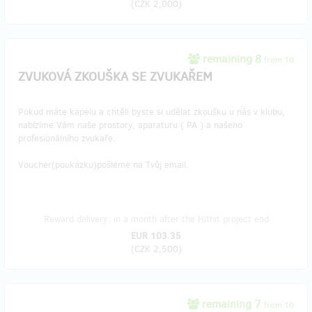
(
CZK 2,000
)
remaining 8
from 10
ZVUKOVÁ ZKOUŠKA SE ZVUKAŘEM
Pokud máte kapelu a chtěli byste si udělat zkoušku u nás v klubu,
nabízíme Vám naše prostory, aparaturu ( PA ) a našeho
profesionálního zvukaře.
Voucher(poukázku)pošleme na Tvůj email.
Reward delivery: in a month after the Hithit project end
EUR 103.35
(
CZK 2,500
)
remaining 7
from 10