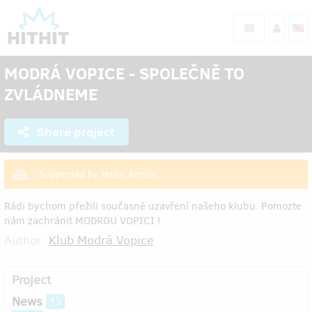
MODRÁ VOPICE - SPOLEČNĚ TO
ZVLÁDNEME
Share project
Supported by Hithit Antivir
Rádi bychom přežili současné uzavření našeho klubu. Pomozte
nám zachránit MODROU VOPICI !
Author:
Klub Modrá Vopice
Project
News
13