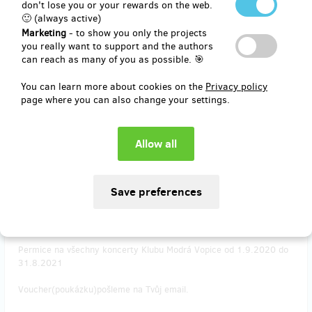
don't lose you or your rewards on the web.
Permice na všechny koncerty Klubu Modrá Vopice od letošního
🙂 (always active)
otevření do konce roku.
Marketing
- to show you only the projects
you really want to support and the authors
Voucher(poukázku)pošleme na Tvůj email.
can reach as many of you as possible. 🎯
You can learn more about cookies on the
Privacy policy
page where you can also change your settings.
Reward delivery: in a quarter after the Hithit project end
EUR 165.36
(
CZK 4,000
)
remaining 5
from 5
PERMANENTKA NA SEZÓNU 2020/2021
Permice na všechny koncerty Klubu Modrá Vopice od 1.9.2020 do
31.8.2021
Voucher(poukázku)pošleme na Tvůj email.