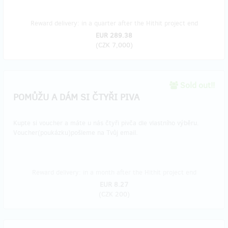
Reward delivery: in a quarter after the Hithit project end
EUR 289.38
(
CZK 7,000
)
Sold out!!
POMŮŽU A DÁM SI ČTYŘI PIVA
Kupte si voucher a máte u nás čtyři pivča dle vlastního výběru.
Voucher(poukázku)pošleme na Tvůj email.
Reward delivery: in a month after the Hithit project end
EUR 8.27
(
CZK 200
)