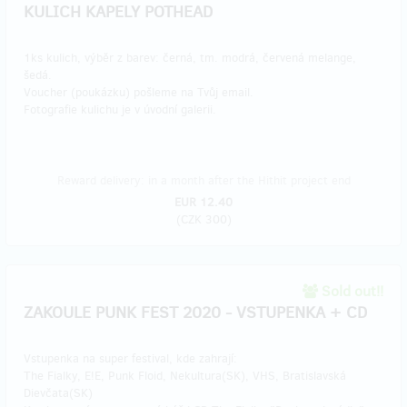
KULICH KAPELY POTHEAD
1ks kulich, výběr z barev: černá, tm. modrá, červená melange,
šedá.
Voucher (poukázku) pošleme na Tvůj email.
Fotografie kulichu je v úvodní galerii.
Reward delivery: in a month after the Hithit project end
EUR 12.40
(
CZK 300
)
Sold out!!
ZAKOULE PUNK FEST 2020 - VSTUPENKA + CD
Vstupenka na super festival, kde zahrají:
The Fialky, E!E, Punk Floid, Nekultura(SK), VHS, Bratislavská
Dievčata(SK)