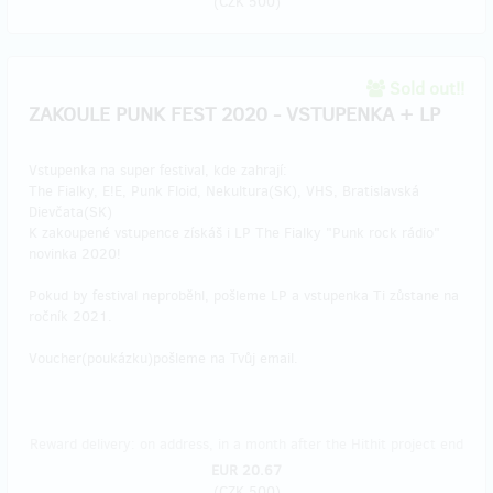
(
CZK 500
)
Sold out!!
ZAKOULE PUNK FEST 2020 - VSTUPENKA + LP
Vstupenka na super festival, kde zahrají:
The Fialky, E!E, Punk Floid, Nekultura(SK), VHS, Bratislavská
Dievčata(SK)
K zakoupené vstupence získáš i LP The Fialky "Punk rock rádio"
novinka 2020!
Pokud by festival neproběhl, pošleme LP a vstupenka Ti zůstane na
ročník 2021.
Voucher(poukázku)pošleme na Tvůj email.
Reward delivery: on address, in a month after the Hithit project end
EUR 20.67
(
CZK 500
)