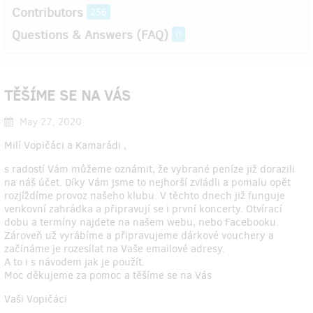
Contributors
256
Questions & Answers (FAQ)
0
TĚŠÍME SE NA VÁS
May 27, 2020
Milí Vopičáci a Kamarádi ,
s radostí Vám můžeme oznámit, že vybrané peníze již dorazili
na náš účet. Díky Vám jsme to nejhorší zvládli a pomalu opět
rozjíždíme provoz našeho klubu. V těchto dnech již funguje
venkovní zahrádka a připravují se i první koncerty. Otvírací
dobu a termíny najdete na našem webu, nebo Facebooku.
Zároveň už vyrábíme a připravujeme dárkové vouchery a
začínáme je rozesílat na Vaše emailové adresy.
A to i s návodem jak je použít.
Moc děkujeme za pomoc a těšíme se na Vás
Vaši Vopičáci