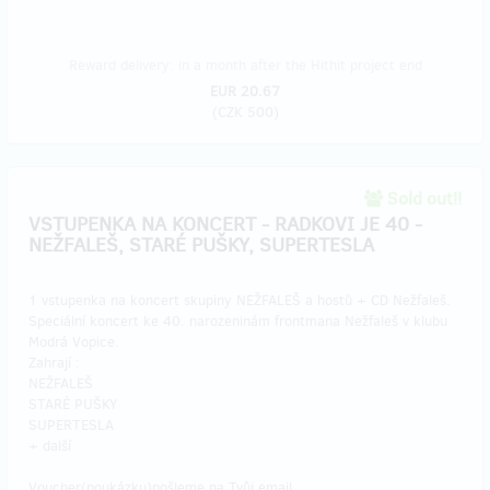
Reward delivery: in a month after the Hithit project end
EUR 20.67
(
CZK 500
)
Sold out!!
VSTUPENKA NA KONCERT - RADKOVI JE 40 -
NEŽFALEŠ, STARÉ PUŠKY, SUPERTESLA
1 vstupenka na koncert skupiny NEŽFALEŠ a hostů + CD Nežfaleš.
Speciální koncert ke 40. narozeninám frontmana Nežfaleš v klubu
Modrá Vopice.
Zahrají :
NEŽFALEŠ
STARÉ PUŠKY
SUPERTESLA
+ další
Voucher(poukázku)pošleme na Tvůj email.