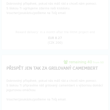
Dobrovolný příspěvek, pokud nás máš rád a chceš nám pomoci.
S láskou Ti ugrilujeme zdarma naši klobásku.
Voucher(poukázku)pošleme na Tvůj email.
Reward delivery: in a month after the Hithit project end
EUR 8.27
(
CZK 200
)
remaining 40
from 50
PŘISPĚT JEN TAK ZA GRILOVANÝ CAMEMBERT
Dobrovolný příspěvek, pokud nás máš rád a chceš nám pomoci.
S láskou Ti připravíme náš grilovaný camembert s výbornou domácí
jogurtovou omáčkou.
Voucher(poukázku)pošleme na Tvůj email.