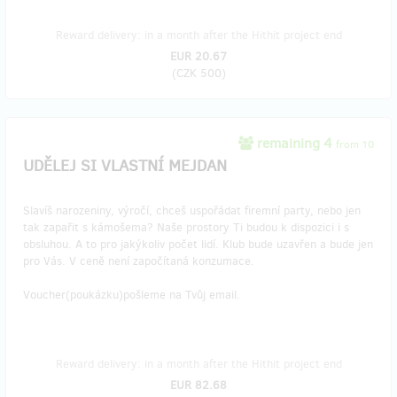
Reward delivery: in a month after the Hithit project end
EUR 20.67
(
CZK 500
)
remaining 4
from 10
UDĚLEJ SI VLASTNÍ MEJDAN
Slavíš narozeniny, výročí, chceš uspořádat firemní party, nebo jen
tak zapařit s kámošema? Naše prostory Ti budou k dispozici i s
obsluhou. A to pro jakýkoliv počet lidí. Klub bude uzavřen a bude jen
pro Vás. V ceně není započítaná konzumace.
Voucher(poukázku)pošleme na Tvůj email.
Reward delivery: in a month after the Hithit project end
EUR 82.68