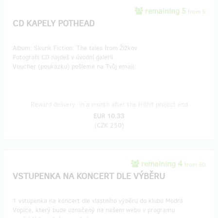
remaining 5
from 5
CD KAPELY POTHEAD
Album: Skunk Fiction: The tales from Žižkov
Fotografii CD najdeš v úvodní galerii.
Voucher (poukázku) pošleme na Tvůj email.
Reward delivery: in a month after the Hithit project end
EUR 10.33
(
CZK 250
)
remaining 4
from 50
VSTUPENKA NA KONCERT DLE VÝBĚRU
1 vstupenka na koncert dle vlastního výběru do klubu Modrá
Vopice, který bude označený na našem webu v programu