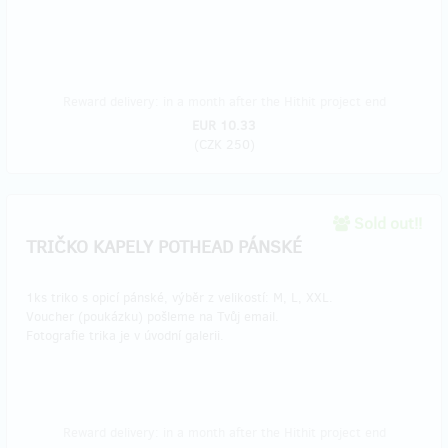
Reward delivery: in a month after the Hithit project end
EUR 10.33
(
CZK 250
)
Sold out!!
TRIČKO KAPELY POTHEAD PÁNSKÉ
1ks triko s opicí pánské, výběr z velikostí: M, L, XXL.
Voucher (poukázku) pošleme na Tvůj email.
Fotografie trika je v úvodní galerii.
Reward delivery: in a month after the Hithit project end