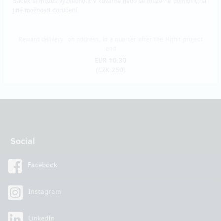
Sáček si můžeš vyzvednout v kavárně nebo se můžeme domluvit na
jiné možnosti doručení.
Reward delivery: on address, in a quarter after the Hithit project
end
EUR 10.30
(
CZK 250
)
Social
Facebook
Instagram
LinkedIn