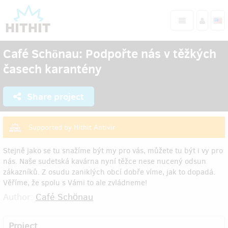
Café Schönau: Podpořte nás v těžkých
časech karantény
Share project
Supported by Hithit Antivir
Stejně jako se tu snažíme být my pro vás, můžete tu být i vy pro
nás. Naše sudetská kavárna nyní těžce nese nucený odsun
zákazníků. Z osudu zaniklých obcí dobře víme, jak to dopadá.
Věříme, že spolu s Vámi to ale zvládneme!
Author:
Café Schönau
Project