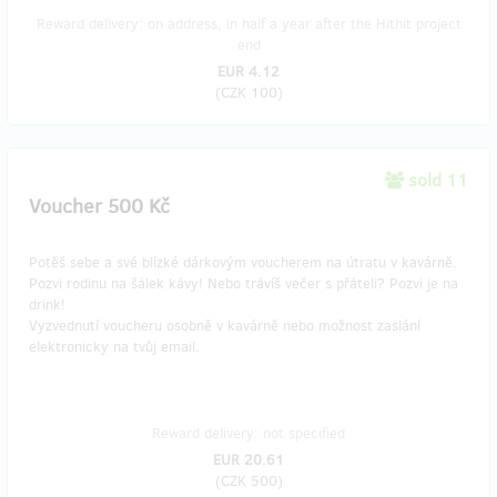
Reward delivery: on address, in half a year after the Hithit project
end
EUR 4.12
(
CZK 100
)
sold 11
Voucher 500 Kč
Potěš sebe a své blízké dárkovým voucherem na útratu v kavárně.
Pozvi rodinu na šálek kávy! Nebo trávíš večer s přáteli? Pozvi je na
drink!
Vyzvednutí voucheru osobně v kavárně nebo možnost zaslání
elektronicky na tvůj email.
Reward delivery: not specified
EUR 20.61
(
CZK 500
)