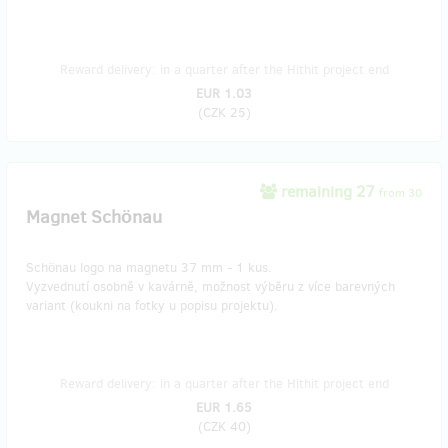
Reward delivery: in a quarter after the Hithit project end
EUR 1.03
(
CZK 25
)
remaining 27
from 30
Magnet Schönau
Schönau logo na magnetu 37 mm - 1 kus.
Vyzvednutí osobně v kavárně, možnost výběru z více barevných
variant (koukni na fotky u popisu projektu).
Reward delivery: in a quarter after the Hithit project end
EUR 1.65
(
CZK 40
)