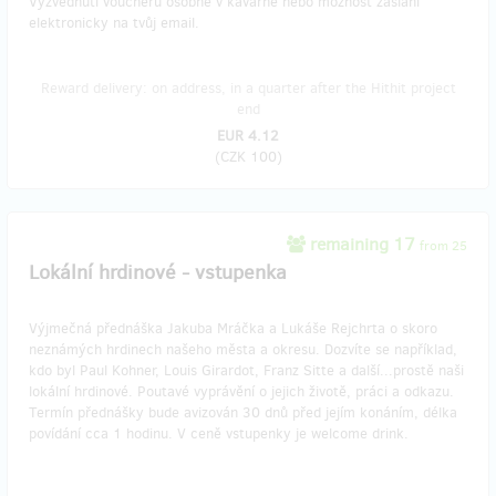
Vyzvednutí voucheru osobně v kavárně nebo možnost zaslání
elektronicky na tvůj email.
Reward delivery: on address, in a quarter after the Hithit project
end
EUR 4.12
(
CZK 100
)
remaining 17
from 25
Lokální hrdinové - vstupenka
Výjmečná přednáška Jakuba Mráčka a Lukáše Rejchrta o skoro
neznámých hrdinech našeho města a okresu. Dozvíte se například,
kdo byl Paul Kohner, Louis Girardot, Franz Sitte a další...prostě naši
lokální hrdinové. Poutavé vyprávění o jejich životě, práci a odkazu.
Termín přednášky bude avizován 30 dnů před jejím konáním, délka
povídání cca 1 hodinu. V ceně vstupenky je welcome drink.