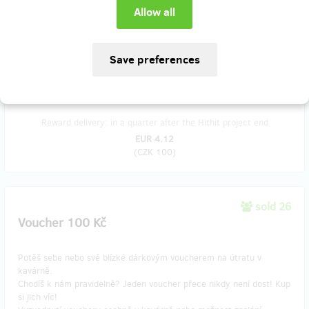
Dva šálky naší kávy dle vlastního výběru.
Čerpání odměny osobně v kavárně.
Pokud nás chceš podpořit částkou, kterou v nabízených odměnách
nenajdeš, cena jakékoliv odměny se dá v dalším kroku navýšit.
Reward delivery: in a quarter after the Hithit project end
EUR 4.12
(
CZK 100
)
sold 26
Voucher 100 Kč
Potěš sebe nebo své blízké dárkovým voucherem na útratu v
kavárně.
Chodíš k nám pravidelně? Jeden voucher přece nikdy není dost! Kup
si jich víc!