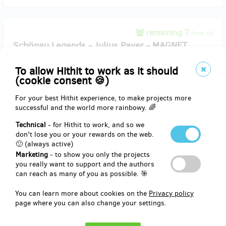
remaining 7
from 10
Schönau Legends - Julius Payer - MAGNET
To allow Hithit to work as it should
Limited Edition – Schönau Legends
(cookie consent 🍪)
Julius Payer na magnetu 37 mm - 1 kus.
Vyzvednutí osobně v kavárně, možnost výběru z více barevných
For your best Hithit experience, to make projects more
variant (koukni na fotky u popisu projektu).
successful and the world more rainbowy. 🌈
Technical
- for Hithit to work, and so we
don't lose you or your rewards on the web.
Reward delivery: in a quarter after the Hithit project end
🙂 (always active)
EUR 3.67
Marketing
- to show you only the projects
(
CZK 89
)
you really want to support and the authors
can reach as many of you as possible. 🎯
You can learn more about cookies on the
Privacy policy
sold 32
page where you can also change your settings.
Dám si kávu!