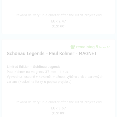
Reward delivery: in a quarter after the Hithit project end
EUR 2.47
(
CZK 60
)
remaining 8
from 10
Schönau Legends - Paul Kohner - MAGNET
Limited Edition – Schönau Legends
Paul Kohner na magnetu 37 mm - 1 kus.
Vyzvednutí osobně v kavárně, možnost výběru z více barevných
variant (koukni na fotky u popisu projektu).
Reward delivery: in a quarter after the Hithit project end
EUR 3.67
(
CZK 89
)