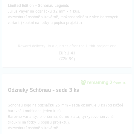
Limited Edition – Schönau Legends
Julius Payer na odznáčku 32 mm - 1 kus.
Vyzvednutí osobně v kavárně, možnost výběru z více barevných
variant (koukni na fotky u popisu projektu).
Reward delivery: in a quarter after the Hithit project end
EUR 2.43
(
CZK 59
)
remaining 2
from 10
Odznaky Schönau - sada 3 ks
Schönau logo na odznáčku 25 mm - sada obsahuje 3 ks (od každé
barevné kombinace jeden kus).
Barevné varianty: bílo-černá, černo-zlatá, tyrkysovo-červená
(koukni na fotky u popisu projektu).
Vyzvednutí osobně v kavárně.