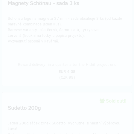
Magnety Schönau - sada 3 ks
Schönau logo na magnetu 37 mm - sada obsahuje 3 ks (od každé
barevné kombinace jeden kus).
Barevné varianty: bílo-černá, černo-zlatá, tyrkysovo-
červená (koukni na fotky u popisu projektu).
Vyzvednutí osobně v kavárně.
Reward delivery: in a quarter after the Hithit project end
EUR 4.08
(
CZK 99
)
Sold out!!
Sudetto 200g
Jeden 200g sáček zrnek Sudetto. Vychutnej si vlastní výběrovou
kávu!