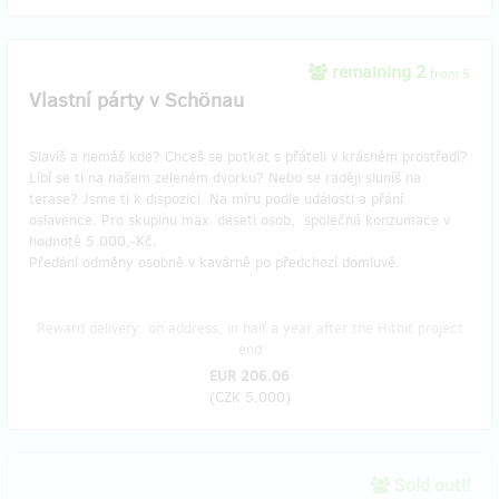
remaining 2
from 5
Vlastní párty v Schönau
Slavíš a nemáš kde? Chceš se potkat s přáteli v krásném prostředí?
Líbí se ti na našem zeleném dvorku? Nebo se raději sluníš na
terase? Jsme ti k dispozici. Na míru podle události a přání
oslavence. Pro skupinu max. deseti osob, společná konzumace v
hodnotě 5.000,-Kč.
Předání odměny osobně v kavárně po předchozí domluvě.
Reward delivery: on address, in half a year after the Hithit project
end
EUR 206.06
(
CZK 5,000
)
Sold out!!