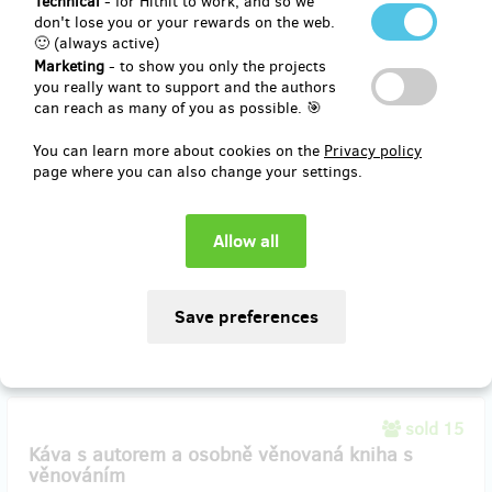
Technical
- for Hithit to work, and so we
(
CZK 200
)
don't lose you or your rewards on the web.
🙂 (always active)
Marketing
- to show you only the projects
you really want to support and the authors
sold 95
can reach as many of you as possible. 🎯
Kniha s věnováním a podpisem autora
You can learn more about cookies on the
Privacy policy
page where you can also change your settings.
Do měsíce od vydání knihy vám bude zaslán na vaši poštovní adresu
výtisk knihy s osobním věnováním a podpisem autora.
Reward delivery: on address, in a month after the Hithit project end
EUR 20.61
(
CZK 500
)
sold 15
Káva s autorem a osobně věnovaná kniha s
věnováním