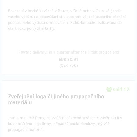
Posezení v hezké kavárně v Praze, v Brně nebo v Ostravě (podle
vašeho výběru) a popovídání si s autorem včetně osobního předání
podepsaného výtisku s věnováním. Schůzka bude realizována do
čtvrt roku po vydání knihy.
Reward delivery: in a quarter after the Hithit project end
EUR 30.91
(
CZK 750
)
sold 12
Zveřejnění loga či jiného propagačního
materiálu
Jste-li majitelé firmy, na zvláštní děkovné stránce v závěru knihy
bude otištěno logo firmy, případně podle domluvy jiný váš
propagační materiál.