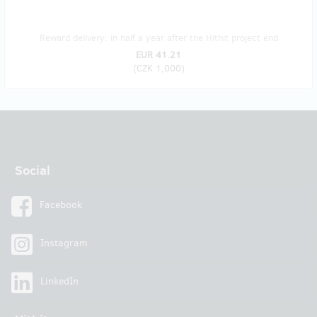
Reward delivery: in half a year after the Hithit project end
EUR 41.21
(
CZK 1,000
)
Social
Facebook
Instagram
LinkedIn