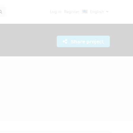
Log in
Register
English
Share project