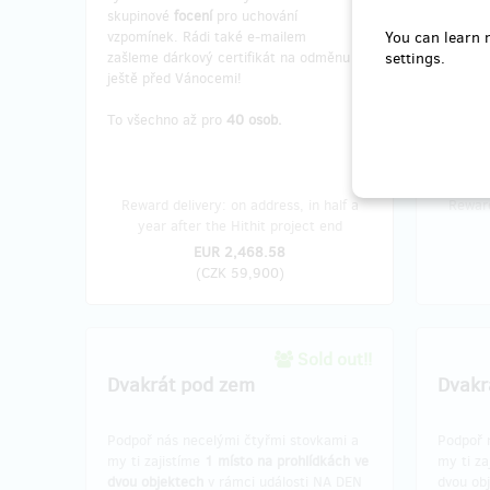
pošlem
skupinové
focení
pro uchování
vzpomínek. Rádi také e-mailem
You can learn 
Konkrétn
zašleme dárkový certifikát na odměnu
settings.
vybrat j
ještě před Vánocemi!
To všechno až pro
40 osob.
Reward delivery: on address, in half a
Reward
year after the Hithit project end
EUR 2,468.58
(
CZK 59,900
)
Sold out!!
Dvakrát pod zem
Dvakr
Podpoř nás necelými čtyřmi stovkami a
Podpoř 
my ti zajistíme
1 místo na prohlídkách ve
my ti za
dvou objektech
v rámci události NA DEN
dvou ob