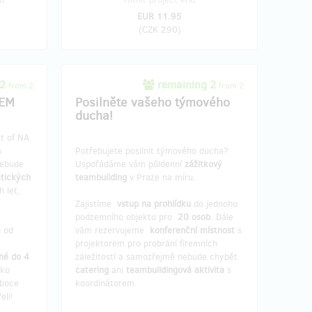
EUR 11.95
(
CZK 290
)
 2
remaining 2
from 2
from 2
ZEM
Posilněte vašeho týmového
ducha!
st of NA
a
Potřebujete posilnit týmového ducha?
Nebude
Uspořádáme vám půldenní
zážitkový
atických
teambuilding
v Praze na míru.
 let,
Zajistíme
vstup na prohlídku
do jednoho
podzemního objektu pro
20 osob
. Dále
u od
vám rezervujeme
konferenční místnost
s
projektorem pro probrání firemních
né do 4
záležitostí a samozřejmě nebude chybět
ko
catering
ani
teambuildingová aktivita
s
uboce
koordinátorem.
eli!