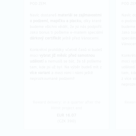
POD ZEM.
POD ZE
Navíc dostaneš
materiál se zajímavostmi
Navíc d
o podzemí, mapičku a placku,
díky které
o podze
budeme všichni vědět, že jsi nás podpořil.
budeme v
Jako bonus ti pošleme e-mailem speciální
Jako bo
dárkový certifikát
ještě před Vánocemi.
speciáln
Vánocem
Konkrétní prohlídky včetně časů si budeš
moci
vybrat již měsíc před samotnou
Konkrétn
událostí
a nemusíš se bát, že tě pošleme
moci vy
tam, kde jsi už byl. Na výběr budeš mít z
událostí
více variant
a mezi nimi i námi ještě
tam, kde
neprozkoumané podzemí!
z více v
neprozk
Reward delivery: in a quarter after the
Reward
Hithit project end
EUR 16.07
(
CZK 390
)