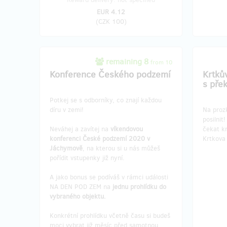
EUR 4.12
(
CZK 100
)
remaining 8
from 10
Konference Českého podzemí
Krtkův
s pře
Potkej se s odborníky, co znají každou
díru v zemi!
Na proz
posilnit
Neváhej a zavítej na
víkendovou
čekat k
konferenci České podzemí 2020 v
Krtkova
Jáchymově
, na kterou si u nás můžeš
pořídit vstupenky již nyní.
A jako bonus se podíváš v rámci události
NA DEN POD ZEM na
jednu prohlídku do
vybraného objektu.
Konkrétní prohlídku včetně času si budeš
moci vybrat již měsíc před samotnou