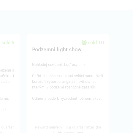
sold 5
sold 10
Podzemní light show
Nehledej osvícení, buď osvícen!
odzemí a
átěnku.
I
Pořiď si u nás exkluzivní
svítící sadu
. Naši
t dále
kurátoři vyberou originální svítidla, se
kterými v podzemí rozhodně zazáříš!
 domů.
Odměna bude k vyzvednutí během akce.
ost!
 quarter
Reward delivery: in a quarter after the
d
Hithit project end