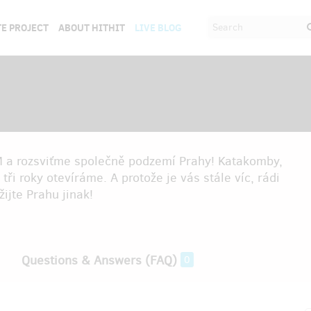
E PROJECT
ABOUT HITHIT
LIVE BLOG
 a rozsviťme společně podzemí Prahy! Katakomby,
 tři roky otevíráme. A protože je vás stále víc, rádi
žijte Prahu jinak!
Questions & Answers (FAQ)
0