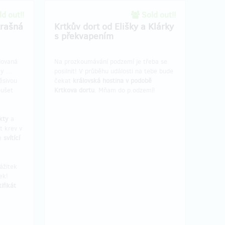
d out!!
Sold out!!
trašná
Krtkův dort od Elišky a Klárky
s překvapením
dovaná
Na prozkoumávání podzemí je třeba se
 ...
posilnit! V průběhu události na tebe bude
ěsivou
čekat
královská hostina v podobě
oušet
Krtkova dortu
. Mňam do p.odzemí!
kty
a
t krev v
me
svítící
ážitek
ek!
ifikát