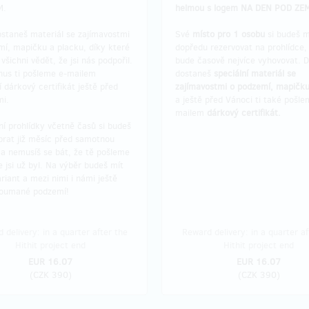
M.
helmou s logem NA DEN POD ZE
ostaneš materiál se zajímavostmi
Své
místo pro 1 osobu
si budeš m
mí, mapičku a placku, díky které
dopředu rezervovat na prohlídce, 
šichni vědět, že jsi nás podpořil.
bude časově nejvíce vyhovovat. D
nus ti pošleme e-mailem
dostaneš
speciální materiál se
í dárkový certifikát ještě před
zajímavostmi o podzemí, mapičku
i.
a ještě před Vánoci ti také pošle
mailem
dárkový certifikát.
í prohlídky včetně časů si budeš
brat již měsíc před samotnou
 a nemusíš se bát, že tě pošleme
 jsi už byl. Na výběr budeš mít
ariant a mezi nimi i námi ještě
oumané podzemí!
 delivery: in a quarter after the
Reward delivery: in a quarter af
Hithit project end
Hithit project end
EUR 16.07
EUR 16.07
(
CZK 390
)
(
CZK 390
)