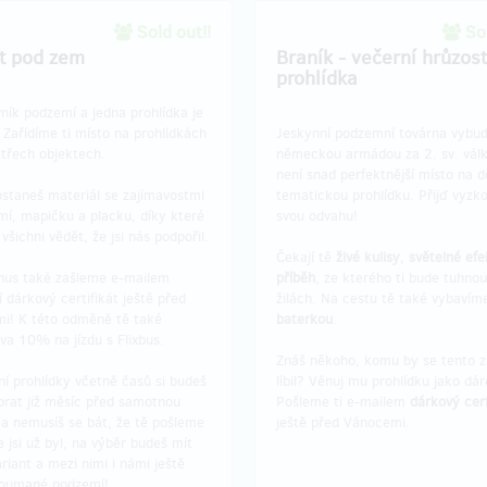
Sold out!!
Sol
át pod zem
Braník - večerní hrůzos
prohlídka
vník podzemí a jedna prohlídka je
 Zařídíme ti místo na prohlídkách
Jeskynní podzemní továrna vybu
 třech objektech.
německou armádou za 2. sv. války
není snad perfektnější místo na d
ostaneš materiál se zajímavostmi
tematickou prohlídku. Přijď vyzk
mí, mapičku a placku, díky které
svou odvahu!
šichni vědět, že jsi nás podpořil.
Čekají tě
živé kulisy
,
světelné efe
nus také zašleme e-mailem
příběh
, ze kterého ti bude tuhnou
í dárkový certifikát ještě před
žilách. Na cestu tě také vybaví
i! K této odměně tě také
baterkou
.
va 10% na jízdu s Flixbus.
Znáš někoho, komu by se tento z
í prohlídky včetně časů si budeš
líbil? Věnuj mu prohlídku jako dár
brat již měsíc před samotnou
Pošleme ti e-mailem
dárkový cert
 a nemusíš se bát, že tě pošleme
ještě před Vánocemi.
 jsi už byl, na výběr budeš mít
ariant a mezi nimi i námi ještě
oumané podzemí!