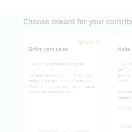
Choose reward for your contrib
sold 12
Držím vám palec
Naše 
"Stovka mě nezabije a vás posílí.”
Ukaž, ž
pořiď si
Odměna vhodná pro minimalisty, kteří
díky to
mají rádi náš projekt a drží nám palce.
rozvíjet.
Věřte, že vás budeme mít rádi a každé
stokoruny si budeme vážit.
Vyzvedno
události
PS: Plát
Reward
Reward delivery: not specified