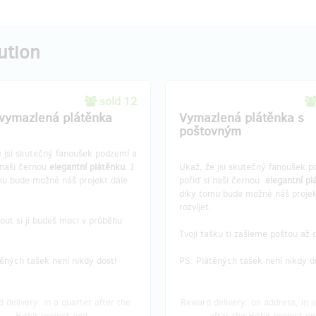
ution
sold 12
vymazlená plátěnka
Vymazlená plátěnka s
poštovným
e jsi skutečný fanoušek podzemí a
 naši černou
elegantní plátěnku
. I
Ukaž, že jsi skutečný fanoušek p
mu bude možné náš projekt dále
pořiď si naši černou
elegantní pl
díky tomu bude možné náš projek
rozvíjet.
ut si ji budeš moci v průběhu
.
Tvoji tašku ti zašleme poštou až
ěných tašek není nikdy dost!
PS: Plátěných tašek není nikdy d
 delivery: in a quarter after the
Reward delivery: on address, in a
Hithit project end
after the Hithit project en