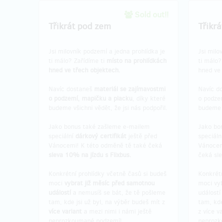
Sold out!!
Třikrát pod zem
Třikr
Jsi milovník podzemí a jedna prohlídka je
Jsi milo
ti málo? Zařídíme ti
místo na prohlídkách
ti málo?
hned ve třech objektech.
hned ve
Navíc dostaneš
materiál se zajímavostmi
Navíc d
o podzemí, mapičku a placku
, díky které
o podze
budeme všichni vědět, že jsi nás podpořil.
budeme v
Jako bonus také zašleme e-mailem
Jako bo
speciální
dárkový certifikát
ještě před
speciáln
Vánocemi! K této odměně tě také čeká
Vánocem
sleva 10% na jízdu s Flixbus.
čeká sle
Konkrétní prohlídky včetně časů si budeš
Konkrétn
moci
vybrat již měsíc před samotnou
moci vy
událostí
a nemusíš se bát, že tě pošleme
událostí
tam, kde jsi už byl, na výběr budeš mít z
tam, kde
více variant
a mezi nimi i námi ještě
z více v
neprozkoumané podzemí!
neprozk