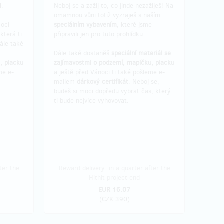
M
.
Neboj se a zažij to, co jinde nezažiješ! Na
omamnou vůni totiž vyzraješ s naším
oci
speciálním vybavením
, které jsme
která ti
připravili jen pro tuto prohlídku.
ále také
Dále také dostaněš
speciální materiál se
, placku
zajímavostmi o podzemí, mapičku, plack
u
me e-
a ještě před Vánoci ti také pošleme e-
mailem
dárkový certifikát
. Neboj se,
budeš si moci dopředu vybrat čas, který
ti bude nejvíce vyhovovat.
ter the
Reward delivery: in a quarter after the
Hithit project end
EUR 16.07
(
CZK 390
)