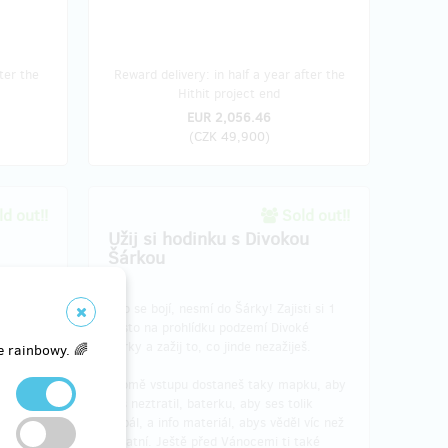
ter the
Reward delivery: in half a year after the
Hithit project end
EUR 2,056.46
(
CZK 49,900
)
d out!!
Sold out!!
Užij si hodinku s Divokou
Šárkou
rstvě po
místo na
Kdo se bojí, nesmí do Šárky! Zajisti si 1
omovce
a
místo na prohlídku podzemí Divoké
Šárky a zažij to, co jinde nezažiješ.
e rainbowy. 🌈
materiál
Kromě vstupu dostaneš taky mapku, aby
čku a
ses neztratil, baterku, aby ses tolik
aké
nebál, a info materiál, abys věděl víc než
ikát
.
ostatní. Ještě před Vánocemi ti také