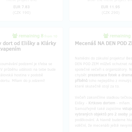
EUR 7.83
EUR 11.95
(
CZK 190
)
(
CZK 290
)
remaining 8
remaining
from 10
 dort od Elišky a Klárky
Mecenáš NA DEN POD 
kvapením
Nahlédni do zákulisí projektu! Be
koumávání podzemí je třeba se
DEN POD ZEM můžeš ochutnat n
! V průběhu události na tebe bude
společné večeři s organizátory. 
rálovská hostina v podobě
chybět
prezentace fotek a dram
 dortu. Mňam do p.odzemí!
příběhů
toho nejlepšího z minulých
které skutečně stojí za to.
Večeři zakončíme sladkou tečko
Elišky -
Krtkovo dortem
- mňam.
Samozřejmě také zajistíme
vstup
vybraných objektů pro 2 osoby
ja
poděkování. A hlavně budeme hl
vděční, že mecenáši ještě nevymř