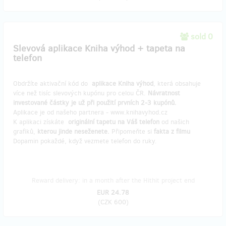
sold 0
Slevová aplikace Kniha výhod + tapeta na
telefon
Obdržíte aktivační kód do
aplikace Kniha výhod
, která obsahuje
více než tisíc slevových kupónu pro celou ČR.
Návratnost
investované částky je už při použití prvních 2-3 kupónů.
Aplikace je od našeho partnera - www.knihavyhod.cz
K aplikaci získáte
originální tapetu na Váš telefon
od našich
grafiků,
kterou jinde neseženete.
Připomeňte si
fakta z filmu
Dopamin pokaždé, když vezmete telefon do ruky.
Reward delivery: in a month after the Hithit project end
EUR 24.78
(
CZK 600
)