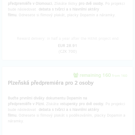
předpremiéře v Olomouci.
Získáte lístky
pro dvě osoby.
Po projekci
bude následovat
debata s tvůrci a s hlavními aktéry
filmu.
Odnesete si filmový plakát, placky Dopamin a náramky.
Reward delivery: in half a year after the Hithit project end
EUR 28.91
(
CZK 700
)
remaining 160
from 160
Plzeňská předpremiéra pro 2 osoby
Buďte prvními diváky dokumentu Dopamin na
předpremiéře v Plzni.
Získáte
vstupenky pro dvě osoby.
Po projekci
bude následovat
debata s tvůrci a s hlavními aktéry
filmu.
Odnesete si filmový plakát s poděkováním, placky Dopamin a
náramky.