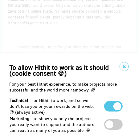
filmu a tvůrci
pro 2 osoby. Uslyšíte naživo skutečné příběhy obětí
závislosti na online světě. Na místě budete pohoštěni a sebou si
odnesete filmový plakát, placky dopamin a náramky. Rádi
Vám poděkujeme v titulcích.
Reward delivery: in half a year after the Hithit project end
EUR 61.96
(
CZK 1,500
)
To allow Hithit to work as it should
(cookie consent 🍪)
For your best Hithit experience, to make projects more
remaining 15
from 15
successful and the world more rainbowy. 🌈
Slavnostní premiéra v Praze
Technical
- for Hithit to work, and so we
don't lose you or your rewards on the web.
Zažijte slavnostní premiéru filmu Dopamin v Praze společně s
🙂 (always active)
rautem. Získáte vstupenky pro 2 osoby.
Domů si odnesete
Marketing
- to show you only the projects
podepsaný filmový plakáty a trička.
you really want to support and the authors
can reach as many of you as possible. 🎯