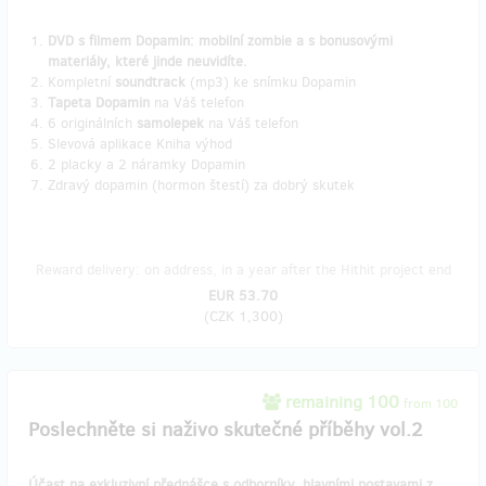
DVD s filmem Dopamin: mobilní zombie
a s bonusovými
materiály, které jinde neuvidíte.
Kompletní
soundtrack
(mp3) ke snímku Dopamin
Tapeta Dopamin
na Váš telefon
6 originálních
samolepek
na Váš telefon
Slevová aplikace Kniha výhod
2 placky a 2 náramky Dopamin
Zdravý dopamin (hormon štestí) za dobrý skutek
Reward delivery: on address, in a year after the Hithit project end
EUR 53.70
(
CZK 1,300
)
remaining 100
from 100
Poslechněte si naživo skutečné příběhy vol.2
Účast na exkluzivní přednášce s odborníky, hlavními postavami z