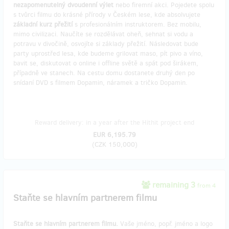
nezapomenutelný dvoudenní výlet
nebo firemní akci. Pojedete spolu
s tvůrci filmu do krásné přírody v Českém lese, kde absolvujete
základní kurz přežití
s profesionálním instruktorem. Bez mobilu,
mimo civilizaci. Naučíte se rozdělávat oheň, sehnat si vodu a
potravu v divočině, osvojíte si základy přežití. Následovat bude
party uprostřed lesa, kde budeme grilovat maso, pít pivo a víno,
bavit se, diskutovat o online i offline světě a spát pod širákem,
případně ve stanech. Na cestu domu dostanete druhý den po
snídaní DVD s filmem Dopamin, náramek a tričko Dopamin.
Reward delivery: in a year after the Hithit project end
EUR 6,195.79
(
CZK 150,000
)
remaining 3
from 4
Staňte se hlavním partnerem filmu
Staňte se hlavním partnerem filmu.
Vaše jméno, popř. jméno a logo