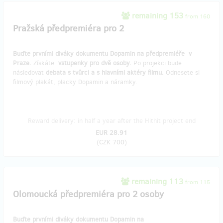
remaining 153
from 160
Pražská předpremiéra pro 2
Buďte prvními diváky dokumentu Dopamin na předpremiéře
v
Praze.
Získáte
vstupenky pro dvě osoby.
Po projekci bude
následovat
debata s tvůrci a s hlavními aktéry filmu.
Odnesete si
filmový plakát, placky Dopamin a náramky.
Reward delivery: in half a year after the Hithit project end
EUR 28.91
(
CZK 700
)
remaining 113
from 115
Olomoucká předpremiéra pro 2 osoby
Buďte prvními diváky dokumentu Dopamin na