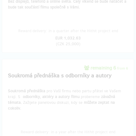
Bez displejů, telefonů a online světa. Celý víkend se bude natáčet a
bude tak součástí filmu společně s Vámi.
Reward delivery: in a quarter after the Hithit project end
EUR 1,032.63
(
CZK 25,000
)
remaining 6
from 6
Soukromá přednáška s odborníky a autory
Soukromá přednáška
pro Vaší firmu nebo partu přátel ve Vašem
kraji. S
odborníky, aktéry a autory filmu
probereme
závažná
témata.
Zažijete panelovou diskuzi, kdy se
můžete zeptat na
cokoliv.
Reward delivery: in a year after the Hithit project end