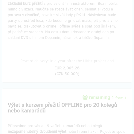
základní kurz přežití
s profesionálním instruktorem. Bez mobilu,
mimo civilizaci. Naučíte se rozdělávat oheň, sehnat si vodu a
potravu v divočině, osvojíte si základy přežití. Následovat bude
party uprostřed lesa, kde budeme grilovat maso, pít pivo a víno,
bavit se, diskutovat o online i offline světě a spát pod širákem,
případně ve stanech. Na cestu domu dostanete druhý den po
snídaní DVD s filmem Dopamin, náramek a tričko Dopamin.
Reward delivery: in a year after the Hithit project end
EUR 2,065.26
(
CZK 50,000
)
remaining 1
from 1
Výlet s kurzem přežití OFFLINE pro 20 kolegů
nebo kamarádů
Připravíme pro vás a 19 vašich kamarádů nebo kolegů
nezapomenutelný dvoudenní výlet
nebo firemní akci. Pojedete spolu