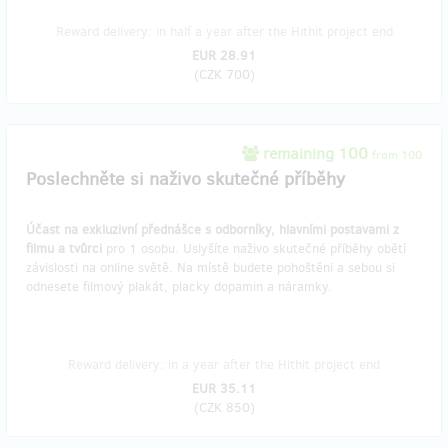
Reward delivery: in half a year after the Hithit project end
EUR 28.91
(
CZK 700
)
remaining 100
from 100
Poslechněte si naživo skutečné příběhy
Účast na exkluzivní přednášce s odborníky, hlavními postavami z
filmu a tvůrci
pro 1 osobu. Uslyšíte naživo skutečné příběhy obětí
závislosti na online světě. Na místě budete pohoštěni a sebou si
odnesete filmový plakát, placky dopamin a náramky.
Reward delivery: in a year after the Hithit project end
EUR 35.11
(
CZK 850
)