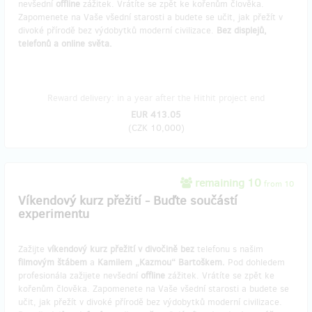
nevšední
offline
zážitek. Vrátíte se zpět ke kořenům člověka.
Zapomenete na Vaše všední starosti a budete se učit, jak přežít v
divoké přírodě bez výdobytků moderní civilizace.
Bez displejů,
telefonů a online světa.
Reward delivery: in a year after the Hithit project end
EUR 413.05
(
CZK 10,000
)
remaining 10
from 10
Víkendový kurz přežití - Buďte součástí
experimentu
Zažijte
víkendový kurz přežití v divočině bez
telefonu s našim
filmovým štábem
a
Kamilem „Kazmou“ Bartoškem.
Pod dohledem
profesionála zažijete nevšední
offline
zážitek. Vrátíte se zpět ke
kořenům člověka. Zapomenete na Vaše všední starosti a budete se
učit, jak přežít v divoké přírodě bez výdobytků moderní civilizace.