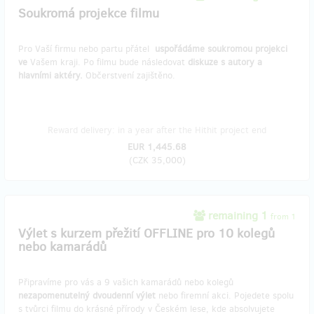
Soukromá projekce filmu
Pro Vaší firmu nebo partu přátel
uspořádáme soukromou projekci
ve
Vašem kraji. Po filmu bude následovat
diskuze s autory a
hlavními aktéry.
Občerstvení zajištěno.
Reward delivery: in a year after the Hithit project end
EUR 1,445.68
(
CZK 35,000
)
remaining 1
from 1
Výlet s kurzem přežití OFFLINE pro 10 kolegů
nebo kamarádů
Připravíme pro vás a 9 vašich kamarádů nebo kolegů
nezapomenutelný dvoudenní výlet
nebo firemní akci. Pojedete spolu
s tvůrci filmu do krásné přírody v Českém lese, kde absolvujete