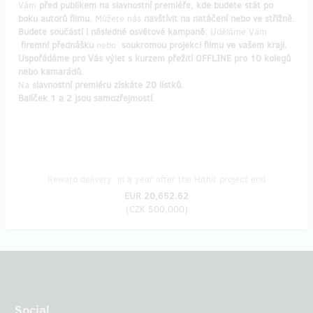
Vám
před publikem na slavnostní premiéře, kde budete stát po
boku autorů filmu.
Můžete nás
navštívit na natáčení nebo ve střižně.
Budete součástí i následné osvětové kampaně.
Uděláme Vám
firemní přednášku
nebo
soukromou projekci filmu ve vašem kraji.
Uspořádáme pro Vás výlet s kurzem přežití OFFLINE pro 10 kolegů
nebo kamarádů.
Na
slavnostní premiéru získáte 20 lístků.
Balíček 1 a 2 jsou samozřejmostí.
Reward delivery: in a year after the Hithit project end
EUR 20,652.62
(
CZK 500,000
)
Social