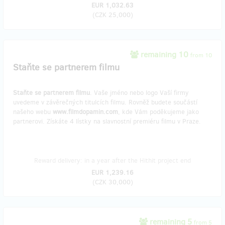
EUR 1,032.63
(
CZK 25,000
)
remaining 10
from 10
Staňte se partnerem filmu
Staňte se partnerem filmu
. Vaše jméno nebo logo Vaší firmy
uvedeme v závěrečných titulcích filmu. Rovněž budete součástí
našeho webu
www.filmdopamin.com
, kde Vám poděkujeme jako
partnerovi. Získáte 4 lístky na slavnostní premiéru filmu v Praze.
Reward delivery: in a year after the Hithit project end
EUR 1,239.16
(
CZK 30,000
)
remaining 5
from 5