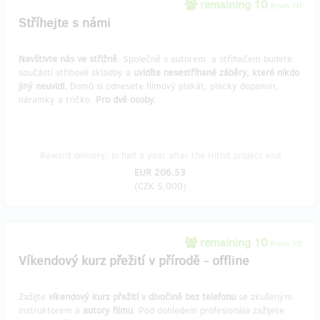
remaining 10
from 10
Stříhejte s námi
Navštivte nás ve střižně.
Společně s autorem a střihačem budete
součástí střihové skladby a
uvidíte nesestříhané záběry, které nikdo
jiný neuvidí.
Domů si odnesete filmový plakát, placky dopamin,
náramky a tričko.
Pro dvě osoby.
Reward delivery: in half a year after the Hithit project end
EUR 206.53
(
CZK 5,000
)
remaining 10
from 10
Víkendový kurz přežití v přírodě - offline
Zažijte
víkendový kurz přežití v divočině bez telefonu
se zkušeným
instruktorem a
autory filmu.
Pod dohledem profesionála zažijete