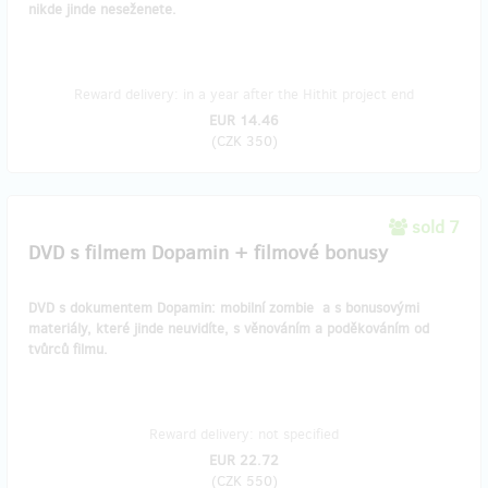
nikde jinde neseženete.
Reward delivery: in a year after the Hithit project end
EUR 14.46
(
CZK 350
)
sold 7
DVD s filmem Dopamin + filmové bonusy
DVD s dokumentem Dopamin: mobilní zombie a s bonusovými
materiály, které jinde neuvidíte, s věnováním a poděkováním od
tvůrců filmu.
Reward delivery: not specified
EUR 22.72
(
CZK 550
)