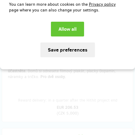
You can learn more about cookies on the
Privacy policy
Reward delivery: in half a year after the Hithit project end
page where you can also change your settings.
EUR 123.92
(
CZK 3,000
)
remaining 10
from 10
Staňte se součástí natáčení
Zažijte s námi natáčení experimentu na vlastní oči nebo se ho sami
účastněte.
Domů si odnesete filmový plakát, placky Dopamin,
náramky a tričko.
Pro dvě osoby.
Reward delivery: in a quarter after the Hithit project end
EUR 206.53
(
CZK 5,000
)