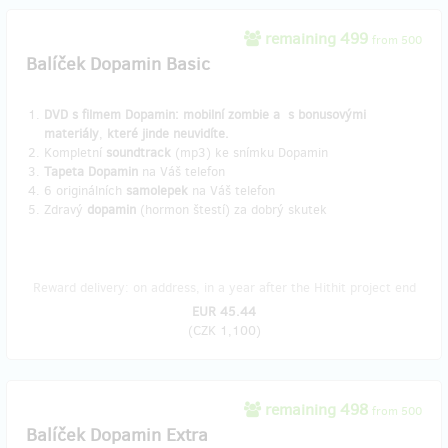
remaining 499
from 500
Balíček Dopamin Basic
DVD s filmem Dopamin: mobilní zombie a s bonusovými
materiály
,
které jinde neuvidíte.
​Kompletní
soundtrack
(mp3) ke snímku Dopamin
Tapeta Dopamin
na Váš telefon
6 originálních
samolepek
na Váš telefon
Zdravý
dopamin
(hormon štestí) za dobrý skutek
Reward delivery: on address, in a year after the Hithit project end
EUR 45.44
(
CZK 1,100
)
remaining 498
from 500
Balíček Dopamin Extra