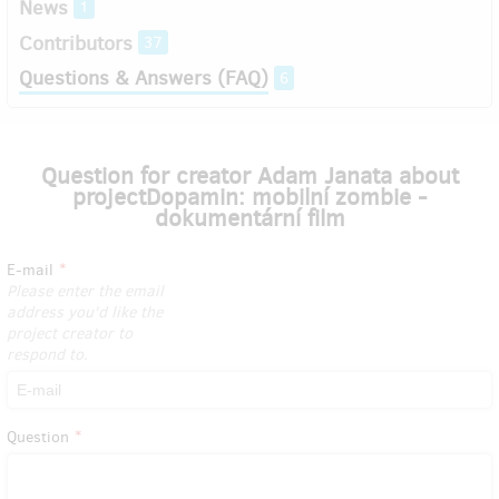
News
1
Contributors
37
Questions & Answers (FAQ)
6
Question for creator Adam Janata about
projectDopamin: mobilní zombie -
dokumentární film
E-mail
Please enter the email
address you'd like the
project creator to
respond to.
Question