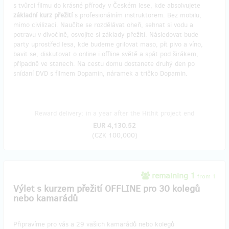
s tvůrci filmu do krásné přírody v Českém lese, kde absolvujete
základní kurz přežití
s profesionálním instruktorem. Bez mobilu,
mimo civilizaci. Naučíte se rozdělávat oheň, sehnat si vodu a
potravu v divočině, osvojíte si základy přežití. Následovat bude
party uprostřed lesa, kde budeme grilovat maso, pít pivo a víno,
bavit se, diskutovat o online i offline světě a spát pod širákem,
případně ve stanech. Na cestu domu dostanete druhý den po
snídaní DVD s filmem Dopamin, náramek a tričko Dopamin.
Reward delivery: in a year after the Hithit project end
EUR 4,130.52
(
CZK 100,000
)
remaining 1
from 1
Výlet s kurzem přežití OFFLINE pro 30 kolegů
nebo kamarádů
Připravíme pro vás a 29 vašich kamarádů nebo kolegů