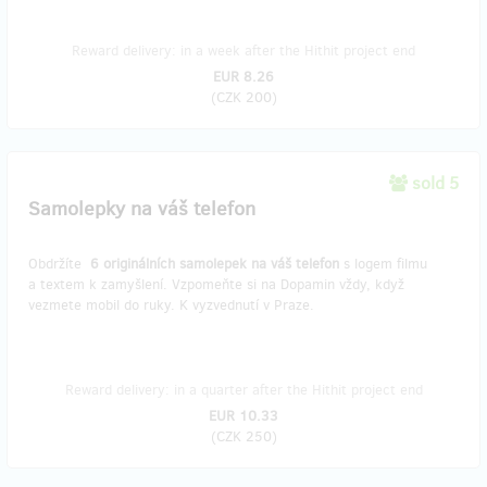
Reward delivery: in a week after the Hithit project end
EUR 8.26
(
CZK 200
)
sold 5
Samolepky na váš telefon
Obdržíte
6 originálních samolepek na váš telefon
s logem filmu
a textem k zamyšlení. Vzpomeňte si na Dopamin vždy, když
vezmete mobil do ruky. K vyzvednutí v Praze.
Reward delivery: in a quarter after the Hithit project end
EUR 10.33
(
CZK 250
)