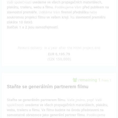
Vaší společnosti
uvedeme ve všech propagačních materiálech,
plakátu, traileru, webu a filmu.
Poděkujeme Vám
před publikem na
slavnostní premiéře.
Uděláme Vám
firemní přednášku
nebo
soukromou projekci filmu ve vašem kraji.
Na
slavnostní premiéru
získáte
10 lístků
.
Balíček 1 a 2 jsou samozřejmostí.
Reward delivery: in a year after the Hithit project end
EUR 6,195.79
(
CZK 150,000
)
remaining 1
from 1
Staňte se generálním partnerem filmu
Staňte se generálním partnerem filmu.
Vaše jméno, popř. Vaší
společnosti
uvedeme ve všech propagačních materiálech, plakátu,
webu, traileru a filmu. Ve filmu budete na úvodu představeni na
samostatné obrazovce jako generální partner filmu.
Poděkujeme