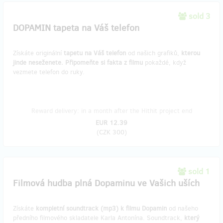
sold 3
DOPAMIN tapeta na Váš telefon
Získáte originální
tapetu na Váš telefon
od našich grafiků,
kterou
jinde neseženete. Připomeňte si fakta z filmu
pokaždé, když
vezmete telefon do ruky.
Reward delivery: in a month after the Hithit project end
EUR 12.39
(
CZK 300
)
sold 1
Filmová hudba plná Dopaminu ve Vašich uších
Získáte
kompletní soundtrack (mp3) k filmu Dopamin
od našeho
předního filmového skladatele Karla Antonína. Soundtrack,
který