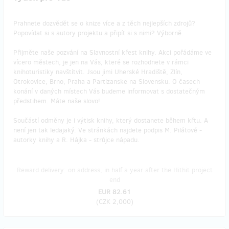
Prahnete dozvědět se o knize více a z těch nejlepších zdrojů?
Popovídat si s autory projektu a připít si s nimi? Výborně.
Přijměte naše pozvání na Slavnostní křest knihy. Akci pořádáme ve
vícero městech, je jen na Vás, které se rozhodnete v rámci
knihoturistiky navštítvit. Jsou jimi Uherské Hradiště, Zlín,
Otrokovice, Brno, Praha a Partizanske na Slovensku. O časech
konání v daných místech Vás budeme informovat s dostatečným
předstihem. Máte naše slovo!
Součástí odměny je i výtisk knihy, který dostanete během křtu. A
není jen tak ledajaký. Ve stránkách najdete podpis M. Pilátové -
autorky knihy a R. Hájka - strůjce nápadu.
Reward delivery: on address, in half a year after the Hithit project
end
EUR 82.61
(
CZK 2,000
)