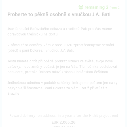
remaining 2
from 2
Proberte to pěkně osobně s vnučkou J.A. Bati
Jste fanoušci Baťovského odkazu a tradice? Pak pro Vás máme
opravdovou třešničku na dortu.
V rámci této odměny Vám v roce 2020 zprostředkujeme setkání
(oběd) s paní Dolores, vnučkou J.A.Bati.
Jestli budete chtít při obědě probrat situaci ve světě, svoje nové
baťovky, nebo změny počasí, je jen na Vás. Tlumočníka potřebovat
nebudete, protože Dolores mluví krásnou indiánskou češtinou.
Jedinečnou odměnu v podobě schůzky limitujeme počtem jen na ty
nejrychlejší šťastlivce. Paní Dolores za Vámi totiž přiletí až z
Brazílie !
Reward delivery: on address, in a year after the Hithit project end
EUR 2,065.26