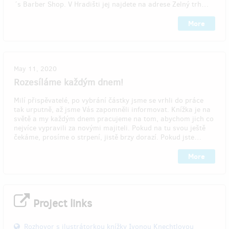
´s Barber Shop. V Hradišti jej najdete na adrese Zelný trh…
More
May 11, 2020
Rozesíláme každým dnem!
Milí přispěvatelé, po vybrání částky jsme se vrhli do práce
tak urputně, až jsme Vás zapomněli informovat. Knížka je na
světě a my každým dnem pracujeme na tom, abychom jich co
nejvíce vypravili za novými majiteli. Pokud na tu svou ještě
čekáme, prosíme o strpení, jistě brzy dorazí. Pokud jste…
More
Project links
Rozhovor s ilustrátorkou knížky Ivonou Knechtlovou