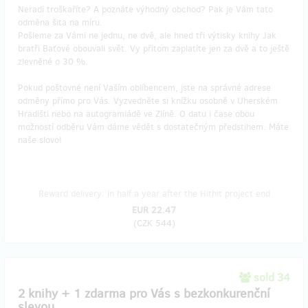
Neradi troškaříte? A poznáte výhodný obchod? Pak je Vám tato
odměna šita na míru.
Pošleme za Vámi ne jednu, ne dvě, ale hned tři výtisky knihy Jak
bratři Baťové obouvali svět. Vy přitom zaplatíte jen za dvě a to ještě
zlevněné o 30 %.
Pokud poštovné není Vaším oblíbencem, jste na správné adrese
odměny přímo pro Vás. Vyzvedněte si knížku osobně v Uherském
Hradišti nebo na autogramiádě ve Zlíně. O datu i čase obou
možností odběru Vám dáme vědět s dostatečným předstihem. Máte
naše slovo!
Reward delivery: in half a year after the Hithit project end
EUR 22.47
(
CZK 544
)
sold 34
2 knihy + 1 zdarma pro Vás s bezkonkurenční
slevou