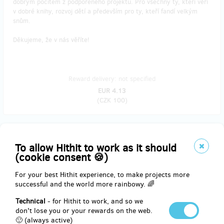
dobrým pocitem z podpořeného projektu. Pro všechny ty, kteří věří
v dobré knihy, rozvoj dětí a především pro ty, kteří fandí velkým
snům.
Děkujeme, že v nás věříte!
Reward delivery: not specified
EUR 4.13
(
CZK 100
)
sold 33
To allow Hithit to work as it should
Kniha pro Vás s bezkonkurenční slevou – osobní
(cookie consent 🍪)
odběr
For your best Hithit experience, to make projects more
successful and the world more rainbowy. 🌈
V rámci této odměny za Vámi zamíří kvalitní počtení. A to ne
ledajaké a ledajak. Do rukou se Vám dostane originální knížka Jak
Technical
- for Hithit to work, and so we
bratři Baťové obouvali svět – spolu s podpisem autorky M. Pilátové i
don't lose you or your rewards on the web.
strůjce nápadu R. Hájkem.
🙂 (always active)