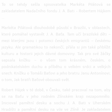
To se tehdy sešla spisovatelka Markéta Pilátová se
zakladatelem Nadačního fondu J. A. Bati - Robertem Hájkem
...
Markéta Pilátová dlouhodobě působí v Brazílii, v oblastech,
které pomáhal vystavět J. A. Baťa. Tam učí brazilské děti –
mezi kterými jsou i potomci českých emigrantů – českému
jazyku. Ale gramatikou to nekončí, přála si jim také přiblížit
kulturu a historii jejich dávné domoviny. Tak pro své žáčky
sepsala knížku – o všem tom krásném, českém, o
podnikatelském duchu a příběhu o velkém srdci a velkých
snech. Knížku o Tomáši Baťovi a jeho bratru Janu Antonínovi;
o tom, Jak bratři Baťové obouvali svět.
Robert Hájek v té době, v Česku, také pracoval na tom, aby
se na Baťu v jeho rodném Zlínském kraji nezapomnělo.
Inicioval pamětní desku a sochu J. A. Bati v Uherském
Hradišti a pamětní desku na vile ve Zlíně. Je zakladatelem