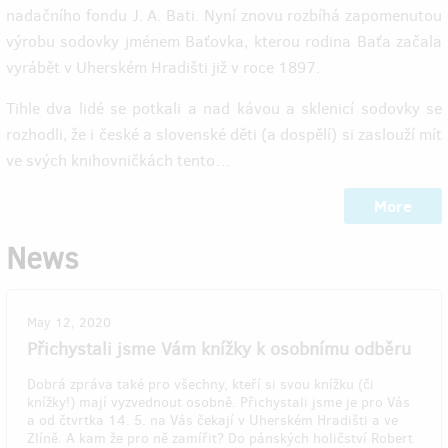
nadačního fondu J. A. Bati. Nyní znovu rozbíhá zapomenutou
výrobu sodovky jménem Baťovka, kterou rodina Baťa začala
vyrábět v Uherském Hradišti již v roce 1897.
Tihle dva lidé se potkali a nad kávou a sklenicí sodovky se
rozhodli, že i české a slovenské děti (a dospělí) si zaslouží mít
ve svých knihovničkách tento…
More
News
May 12, 2020
Přichystali jsme Vám knížky k osobnímu odběru
Dobrá zpráva také pro všechny, kteří si svou knížku (či
knížky!) mají vyzvednout osobně. Přichystali jsme je pro Vás
a od čtvrtka 14. 5. na Vás čekají v Uherském Hradišti a ve
Zlíně. A kam že pro ně zamířit? Do pánských holičství Robert