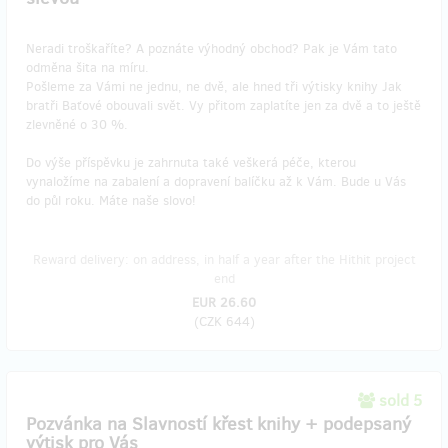
Neradi troškaříte? A poznáte výhodný obchod? Pak je Vám tato
odměna šita na míru.
Pošleme za Vámi ne jednu, ne dvě, ale hned tři výtisky knihy Jak
bratři Baťové obouvali svět. Vy přitom zaplatíte jen za dvě a to ještě
zlevněné o 30 %.
Do výše příspěvku je zahrnuta také veškerá péče, kterou
vynaložíme na zabalení a dopravení balíčku až k Vám. Bude u Vás
do půl roku. Máte naše slovo!
Reward delivery: on address, in half a year after the Hithit project
end
EUR 26.60
(
CZK 644
)
sold 5
Pozvánka na Slavností křest knihy + podepsaný
výtisk pro Vás