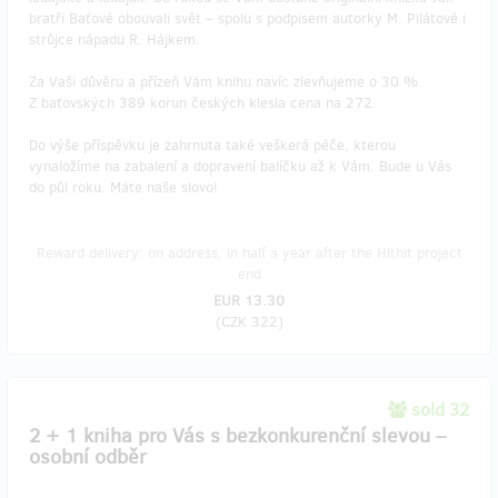
bratři Baťové obouvali svět – spolu s podpisem autorky M. Pilátové i
strůjce nápadu R. Hájkem.
Za Vaši důvěru a přízeň Vám knihu navíc zlevňujeme o 30 %.
Z baťovských 389 korun českých klesla cena na 272.
Do výše příspěvku je zahrnuta také veškerá péče, kterou
vynaložíme na zabalení a dopravení balíčku až k Vám. Bude u Vás
do půl roku. Máte naše slovo!
Reward delivery: on address, in half a year after the Hithit project
end
EUR 13.30
(
CZK 322
)
sold 32
2 + 1 kniha pro Vás s bezkonkurenční slevou –
osobní odběr