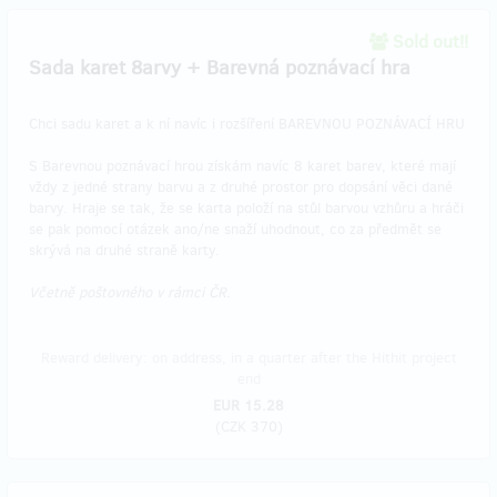
Sold out!!
Sada karet 8arvy + Barevná poznávací hra
Chci sadu karet a k ní navíc i rozšíření BAREVNOU POZNÁVACÍ HRU
S Barevnou poznávací hrou získám navíc 8 karet barev, které mají
vždy z jedné strany barvu a z druhé prostor pro dopsání věci dané
barvy. Hraje se tak, že se karta položí na stůl barvou vzhůru a hráči
se pak pomocí otázek ano/ne snaží uhodnout, co za předmět se
skrývá na druhé straně karty.
Včetně poštovného v rámci ČR.
Reward delivery: on address, in a quarter after the Hithit project
end
EUR 15.28
(
CZK 370
)