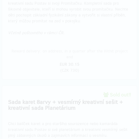
kreativní sadu Postav si svoji Promítačku. Kompletní sada pro
šikovné objevitele, kteří si mohou vyrobit svou promítačku. Nechte
děti pochopit základní fyzikální zákony a vytvořit si vlastní příběh,
který můžou promítat na zeď v pokojíku.
Včetně poštovného v rámci ČR.
Reward delivery: on address, in a quarter after the Hithit project
end
EUR 30.15
(
CZK 730
)
Sold out!!
​Sada karet 8arvy + vesmírný kreativní sešit +
kreativní sada Planetárium
Chci balíček karet a pro staršího sourozence nebo kamaráda
kreativní sadu Postav si své planetárium a kreativní vesmírný sešit
plný zábavných úkolů a zajimavích informací o vesmíru.