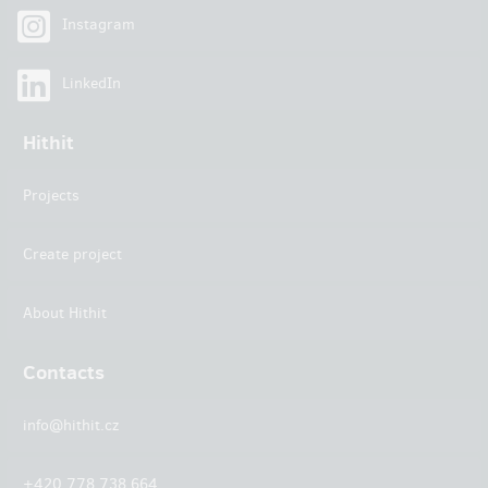
Instagram
LinkedIn
Hithit
Projects
Create project
About Hithit
Contacts
info@hithit.cz
+420 778 738 664