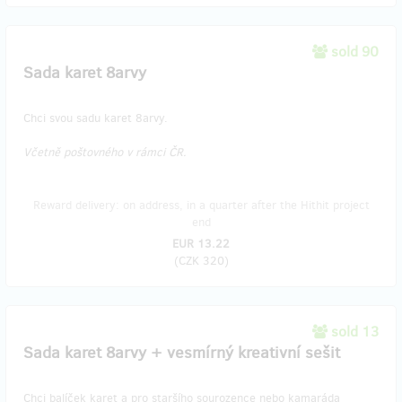
sold 90
Sada karet 8arvy
Chci svou sadu karet 8arvy.
Včetně poštovného v rámci ČR.
Reward delivery: on address, in a quarter after the Hithit project
end
EUR 13.22
(
CZK 320
)
sold 13
​Sada karet 8arvy + vesmírný kreativní sešit
Chci balíček karet a pro staršího sourozence nebo kamaráda