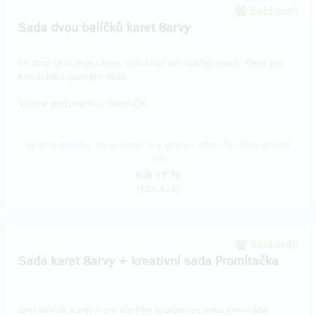
Sold out!!
Sada dvou balíčků karet 8arvy
Ve dvou se to lépe táhne, chci hned dva balíčky karet. Třeba pro
kamarádku nebo pro dědu.
Včetně poštovného v rámci ČR.
Reward delivery: on address, in a quarter after the Hithit project
end
EUR 17.76
(
CZK 430
)
Sold out!!
Sada karet 8arvy + kreativní sada Promítačka
Chci balíček karet a pro staršího sourozence nebo kamaráda