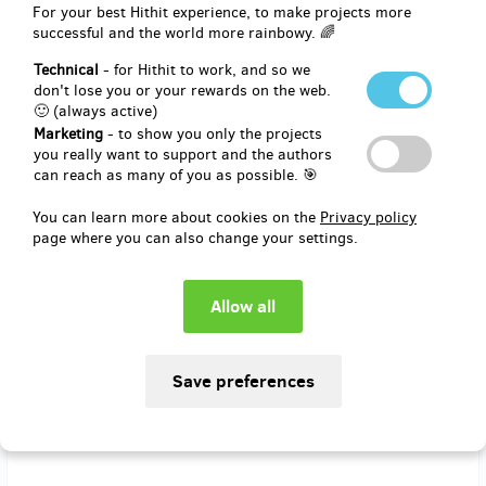
(
CZK 900
)
For your best Hithit experience, to make projects more
successful and the world more rainbowy. 🌈
Technical
- for Hithit to work, and so we
remaining 3
from 5
don't lose you or your rewards on the web.
​Sada karet 8arvy + Účast na Barevném
🙂 (always active)
workshopu s autorkou
Marketing
- to show you only the projects
you really want to support and the authors
can reach as many of you as possible. 🎯
Chci svou sadu karet 8arvy dostat přímo z rukou autorky, a to na
speciálně připraveném Barevném workshopu. Na workshopu objevím
You can learn more about cookies on the
Privacy policy
kouzlo barev z přírody. Zjistím, jak vlastně barví kurkuma nebo zelí a
page where you can also change your settings.
jak se přírodní barvy míchají. Budu odcházet s vlastním výtvorem, s
čistou hlavou a se špinavýma rukama. Barevný workshop se bude
konat v Brně. Přesný termín stanovíme dle domluvy účastníků, ale
určitě to bude víkend. Workshop je vhodný pro malé i starší děti.
Starší děti si pohrajou s přírodními barvami a mladší mohou strávit
příjemné odpoledne v náručí maminky nebo v koutku pro ně
připraveném.
Cena workshopu zahrnuje jednoho učastníka, doprovod a děti do tří
let zdarma.