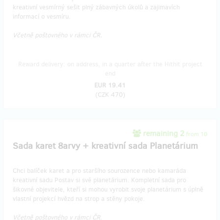
kreativní vesmírný sešit plný zábavných úkolů a zajimavích
informací o vesmíru.
Včetně poštovného v rámci ČR.
Reward delivery: on address, in a quarter after the Hithit project
end
EUR 19.41
(
CZK 470
)
remaining 2
from 10
​Sada karet 8arvy + kreativní sada Planetárium
Chci balíček karet a pro staršího sourozence nebo kamaráda
kreativní sadu Postav si své planetárium. Kompletní sada pro
šikovné objevitele, kteří si mohou vyrobit svoje planetárium s úplně
vlastní projekcí hvězd na strop a stěny pokoje.
Včetně poštovného v rámci ČR.