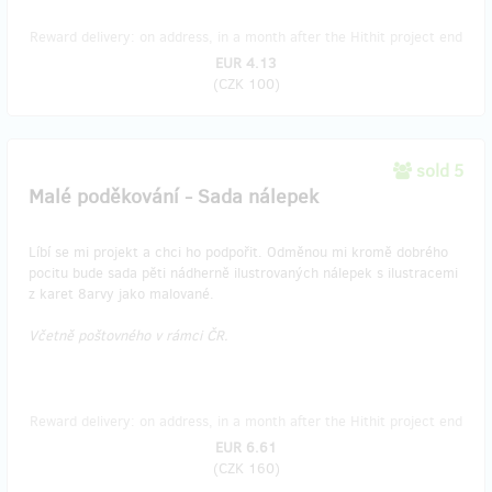
Reward delivery: on address, in a month after the Hithit project end
EUR 4.13
(
CZK 100
)
sold 5
Malé poděkování - Sada nálepek
Líbí se mi projekt a chci ho podpořit. Odměnou mi kromě dobrého
pocitu bude sada pěti nádherně ilustrovaných nálepek s ilustracemi
z karet 8arvy jako malované.
Včetně poštovného v rámci ČR.
Reward delivery: on address, in a month after the Hithit project end
EUR 6.61
(
CZK 160
)