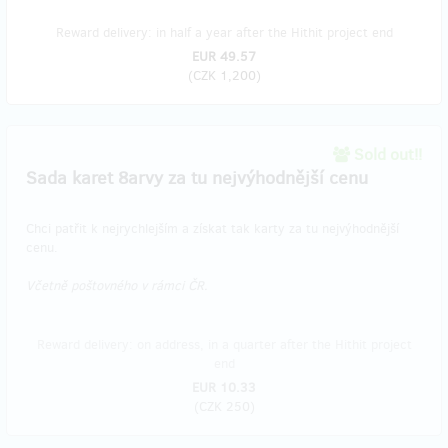
Reward delivery: in half a year after the Hithit project end
EUR 49.57
(
CZK 1,200
)
Sold out!!
Sada karet 8arvy za tu nejvýhodnější cenu
Chci patřit k nejrychlejším a získat tak karty za tu nejvýhodnější
cenu.
Včetně poštovného v rámci ČR.
Reward delivery: on address, in a quarter after the Hithit project
end
EUR 10.33
(
CZK 250
)