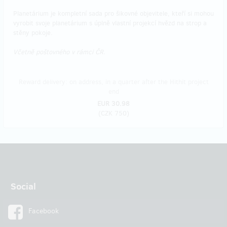
Planetárium je kompletní sada pro šikovné objevitele, kteří si mohou
vyrobit svoje planetárium s úplně vlastní projekcí hvězd na strop a
stěny pokoje.
Včetně poštovného v rámci ČR.
Reward delivery: on address, in a quarter after the Hithit project
end
EUR 30.98
(
CZK 750
)
Social
Facebook