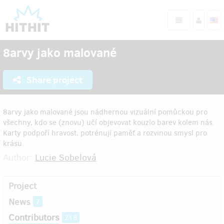
8arvy jako malované
Share project
8arvy jako malované jsou nádhernou vizuální pomůckou pro
všechny, kdo se (znovu) učí objevovat kouzlo barev kolem nás.
Karty podpoří hravost, potrénují paměť a rozvinou smysl pro
krásu.
Author:
Lucie Sobelová
Project
News
7
Contributors
218