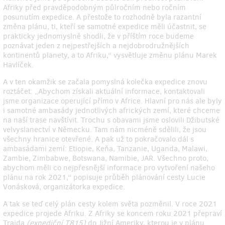
Afriky před pravděpodobným půlročním nebo ročním
posunutím expedice. A přestože to rozhodně byla razantní
změna plánu, ti, kteří se samotné expedice měli účastnit, se
prakticky jednomyslně shodli, že v příštím roce budeme
poznávat jeden z nejpestřejších a nejdobrodružnějších
kontinentů planety, a to Afriku,“ vysvětluje změnu plánu Marek
Havlíček.
A v ten okamžik se začala pomyslná kolečka expedice znovu
roztáčet. „Abychom získali aktuální informace, kontaktovali
jsme organizace operující přímo v Africe. Hlavní pro nás ale byly
i samotné ambasády jednotlivých afrických zemí, které chceme
na naší trase navštívit. Trochu s obavami jsme oslovili Džibutské
velvyslanectví v Německu. Tam nám nicméně sdělili, že jsou
všechny hranice otevřené. A pak už to pokračovalo dál s
ambasádami zemí: Etiopie, Keňa, Tanzanie, Uganda, Malawi,
Zambie, Zimbabwe, Botswana, Namibie, JAR. Všechno proto,
abychom měli co nejpřesnější informace pro vytvoření našeho
plánu na rok 2021,“ popisuje průběh plánování cesty Lucie
Vonásková, organizátorka expedice.
A tak se teď celý plán cesty kolem světa pozměnil. V roce 2021
expedice projede Afriku. Z Afriky se koncem roku 2021 přepraví
Trajda
(expediční T815)
do Jižní Ameriky, kterou je v plánu