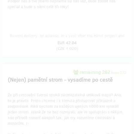
Podpoř nás a tvé jméno napíšeme na náš vůz, bude zdobit náš
speciál a bude s námi celé tři roky!
Reward delivery: on address, in a year after the Hithit project end
EUR 42.04
(
CZK 1,020
)
remaining 262
from 272
(Nejen) pamětní strom - vysadíme po cestě
Že při cestování Tatrou vzniká nesmazatelná uhlíková stopa? Ano,
to je pravda. Proto chceme i k tomuto přistupovat příkladně a
zodpovědně. Rádi bychom za každých ujetých 1000 km vysadili
jeden strom. Jasně že ne bez rozmyslu, ale ve spolupráci s někým,
kdo přírodě rozumí alespoň tak, jak my rozumíme cestování a
motorům. (-: