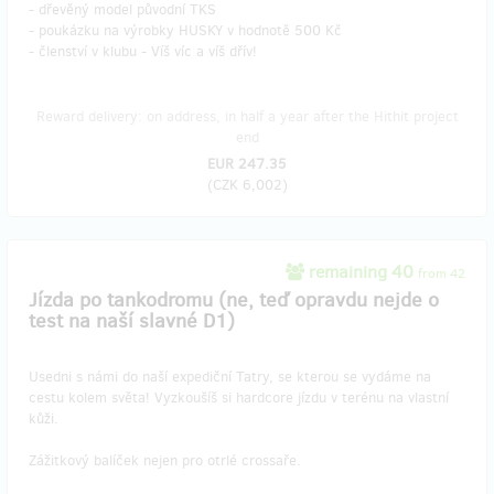
- dřevěný model původní TKS
- poukázku na výrobky HUSKY v hodnotě 500 Kč
- členství v klubu - Víš víc a víš dřív!
Reward delivery: on address, in half a year after the Hithit project
end
EUR 247.35
(
CZK 6,002
)
remaining 40
from 42
Jízda po tankodromu (ne, teď opravdu nejde o
test na naší slavné D1)
Usedni s námi do naší expediční Tatry, se kterou se vydáme na
cestu kolem světa! Vyzkoušíš si hardcore jízdu v terénu na vlastní
kůži.
Zážitkový balíček nejen pro otrlé crossaře.