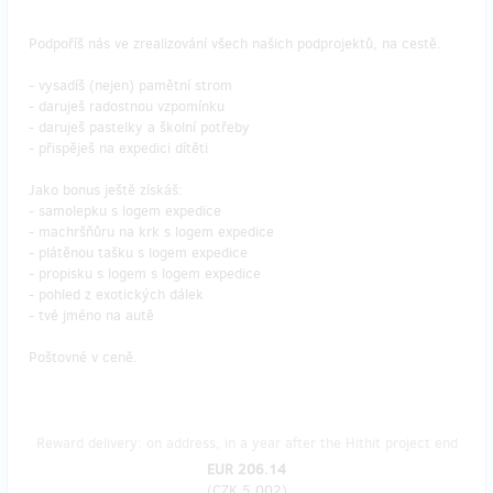
Podpoříš nás ve zrealizování všech našich podprojektů, na cestě.
- vysadíš (nejen) pamětní strom
- daruješ radostnou vzpomínku
- daruješ pastelky a školní potřeby
- přispěješ na expedici dítěti
Jako bonus ještě získáš:
- samolepku s logem expedice
- machršňůru na krk s logem expedice
- plátěnou tašku s logem expedice
- propisku s logem s logem expedice
- pohled z exotických dálek
- tvé jméno na autě
Poštovné v ceně.
Reward delivery: on address, in a year after the Hithit project end
EUR 206.14
(
CZK 5,002
)