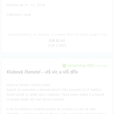
Platnost do 31. 12. 2019
Poštovné v ceně.
Reward delivery: on address, in a week after the Hithit project end
EUR 82.42
(
CZK 2,000
)
remaining 483
from 502
Klubové členství - víš víc a víš dřív
Staň se členem našeho klubu!
Zajímá tě cestování a dobrodružství? Díky tomuhle V.I.P. balíčku
budeš právě ty vědět více o expedici Tatra kolem světa 2 a hlavně
to budeš vědět dřív než všichni ostatní!
2-4x do měsíce ti budeme posílat do e-mailu, co vše se nám
přihodilo, a k tomu uvidíš víc fotek a videí, než bude kdekoliv jinde k