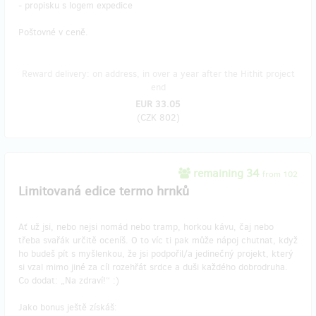
- propisku s logem expedice
Poštovné v ceně.
Reward delivery: on address, in over a year after the Hithit project
end
EUR 33.05
(
CZK 802
)
remaining 34
from 102
Limitovaná edice termo hrnků
Ať už jsi, nebo nejsi nomád nebo tramp, horkou kávu, čaj nebo
třeba svařák určitě oceníš. O to víc ti pak může nápoj chutnat, když
ho budeš pít s myšlenkou, že jsi podpořil/a jedinečný projekt, který
si vzal mimo jiné za cíl rozehřát srdce a duši každého dobrodruha.
Co dodat: „Na zdraví!“ :)
Jako bonus ještě získáš: