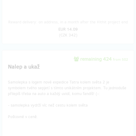
Reward delivery: on address, in a month after the Hithit project end
EUR 14.09
(
CZK 342
)
remaining 424
from 502
Nalep a ukaž
Samolepka s logem nové expedice Tatra kolem světa 2 je
symbolem tvého sepjetí s tímto unikátním projektem. Tu jednoduše
přilepíš třeba na auto a každý uvidí, komu fandíš! (-:
- samolepka vydrží víc než cestu kolem světa
Poštovné v ceně.