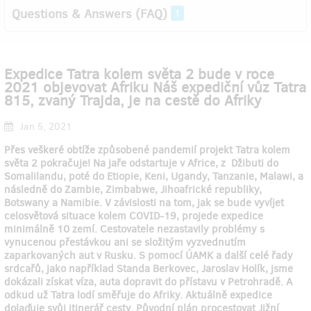
Questions & Answers (FAQ)
1
Expedice Tatra kolem světa 2 bude v roce
2021 objevovat Afriku Náš expediční vůz Tatra
815, zvaný Trajda, je na cestě do Afriky
Jan 5, 2021
Přes veškeré obtíže způsobené pandemií projekt Tatra kolem
světa 2 pokračuje! Na jaře odstartuje v Africe, z Džibuti do
Somalilandu, poté do Etiopie, Keni, Ugandy, Tanzanie, Malawi, a
následně do Zambie, Zimbabwe, Jihoafrické republiky,
Botswany a Namibie. V závislosti na tom, jak se bude vyvíjet
celosvětová situace kolem COVID-19, projede expedice
minimálně 10 zemí. Cestovatele nezastavily problémy s
vynucenou přestávkou ani se složitým vyzvednutím
zaparkovaných aut v Rusku. S pomocí ÚAMK a další celé řady
srdcařů, jako například Standa Berkovec, Jaroslav Holík, jsme
dokázali získat víza, auta dopravit do přístavu v Petrohradě. A
odkud už Tatra lodí směřuje do Afriky. Aktuálně expedice
dolaďuje svůj itinerář cesty. Původní plán procestovat Jižní