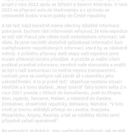
projet v roce 2022 spolu se Střední a Severní Amerikou. V roce
2023 se přepraví auto do Vladivostoku a z východu se
cestovatelé budou vracet zpátky do České republiky.
A tak teď, když konečně máme všechny důležité informace
potvrzené, bychom rádi informovali veřejnost, že kola expedice
se točí dál! Pokud jste někdo trpěl nedostatkem informací, tak
vězte, že jsme nechtěli zbytečně způsobovat informační šum
uveřejňováním nepodložených informací, které by se následně
měnily. V průběhu přípravy další etapy naší expedice jsme
museli překonat mnoho překážek. A protože je naším cílem
podávat pravdivé informace, neměnit naše stanoviska a snažit
se být v naší komunikaci co možná nejvíce transparentní,
rozhodli jsme se uveřejnit náš záměr až v okamžiku jeho
uskutečňování. A to je právě teď,“ objasňuje nastalou situaci
Havlíček a k tomu dodává: „Nový itinerář Tatry kolem světa 2 v
roce 2021 povede z Džibuti do Somalilandu, poté do Etiopie,
Keni, Ugandy, Tanzanie, Malawi, a následně do Zambie,
Zimbabwe, Jihoafrické republiky, Botswany, Namibie. “V tuto
chvíli je trochu složitější přístup do Lesotha, Svazijska,
Mozambiku, Angoly, Rwandy, a tak se návštěvy těchto zemí
případně zařadí operativně”.
Na webových stránkách jsou uveřejněné možnosti, jak se stát