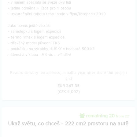
- v našem speciálu se sveze 6-8 lidí
- jedna odměna = jízda pro 1 osobu
- uskutečnění tohoto testu bude v říjnu/listopadu 2019
Jako bonus ještě získáš:
- samolepku s logem expedice
- termo hrnek s logem expedice
- dřevěný model původní TKS
- poukázku na výrobky HUSKY v hodnotě 500 Kč
- členství v klubu - Víš víc a víš dřív!
Reward delivery: on address, in half a year after the Hithit project
end
EUR 247.35
(
CZK 6,002
)
remaining 20
from 22
Ukaž světu, co chceš - 222 cm2 prostoru na autě