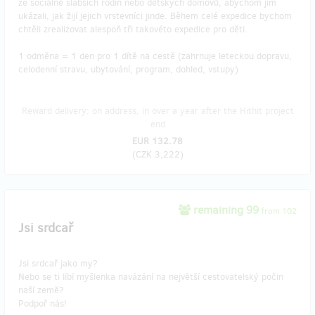
ze sociálně slabších rodin nebo dětských domovů, abychom jim
ukázali, jak žijí jejich vrstevníci jinde. Během celé expedice bychom
chtěli zrealizovat alespoň tři takovéto expedice pro děti.
1 odměna = 1 den pro 1 dítě na cestě (zahrnuje leteckou dopravu,
celodenní stravu, ubytování, program, dohled, vstupy)
Reward delivery: on address, in over a year after the Hithit project
end
EUR 132.78
(
CZK 3,222
)
remaining 99
from 102
Jsi srdcař
Jsi srdcař jako my?
Nebo se ti líbí myšlenka navázání na největší cestovatelský počin
naší země?
Podpoř nás!