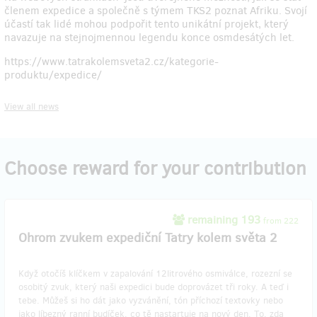
členem expedice a společně s týmem TKS2 poznat Afriku. Svojí
účastí tak lidé mohou podpořit tento unikátní projekt, který
navazuje na stejnojmennou legendu konce osmdesátých let.
https://www.tatrakolemsveta2.cz/kategorie-
produktu/expedice/
View all news
Choose reward for your contribution
remaining 193
from 222
Ohrom zvukem expediční Tatry kolem světa 2
Když otočíš klíčkem v zapalování 12litrového osmiválce, rozezní se
osobitý zvuk, který naši expedici bude doprovázet tři roky. A teď i
tebe. Můžeš si ho dát jako vyzvánění, tón příchozí textovky nebo
jako líbezný ranní budíček, co tě nastartuje na nový den. To, zda