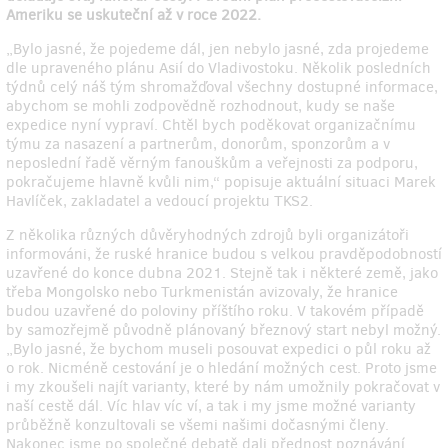
Ameriku se uskuteční až v roce 2022.
„Bylo jasné, že pojedeme dál, jen nebylo jasné, zda projedeme
dle upraveného plánu Asií do Vladivostoku. Několik posledních
týdnů celý náš tým shromažďoval všechny dostupné informace,
abychom se mohli zodpovědně rozhodnout, kudy se naše
expedice nyní vypraví. Chtěl bych poděkovat organizačnímu
týmu za nasazení a partnerům, donorům, sponzorům a v
neposlední řadě věrným fanouškům a veřejnosti za podporu,
pokračujeme hlavně kvůli nim,“ popisuje aktuální situaci Marek
Havlíček, zakladatel a vedoucí projektu TKS2.
Z několika různých důvěryhodných zdrojů byli organizátoři
informováni, že ruské hranice budou s velkou pravděpodobností
uzavřené do konce dubna 2021. Stejně tak i některé země, jako
třeba Mongolsko nebo Turkmenistán avizovaly, že hranice
budou uzavřené do poloviny příštího roku. V takovém případě
by samozřejmě původně plánovaný březnový start nebyl možný.
„Bylo jasné, že bychom museli posouvat expedici o půl roku až
o rok. Nicméně cestování je o hledání možných cest. Proto jsme
i my zkoušeli najít varianty, které by nám umožnily pokračovat v
naší cestě dál. Víc hlav víc ví, a tak i my jsme možné varianty
průběžně konzultovali se všemi našimi dočasnými členy.
Nakonec jsme po společné debatě dali přednost poznávání