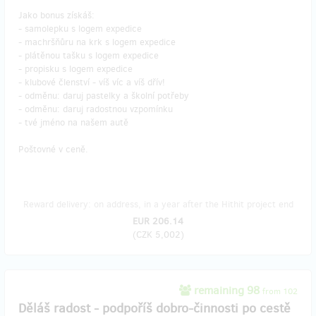
Jako bonus získáš:
- samolepku s logem expedice
- machršňůru na krk s logem expedice
- plátěnou tašku s logem expedice
- propisku s logem expedice
- klubové členství - víš víc a víš dřív!
- odměnu: daruj pastelky a školní potřeby
- odměnu: daruj radostnou vzpomínku
- tvé jméno na našem autě
Poštovné v ceně.
Reward delivery: on address, in a year after the Hithit project end
EUR 206.14
(
CZK 5,002
)
remaining 98
from 102
Děláš radost - podpoříš dobro-činnosti po cestě