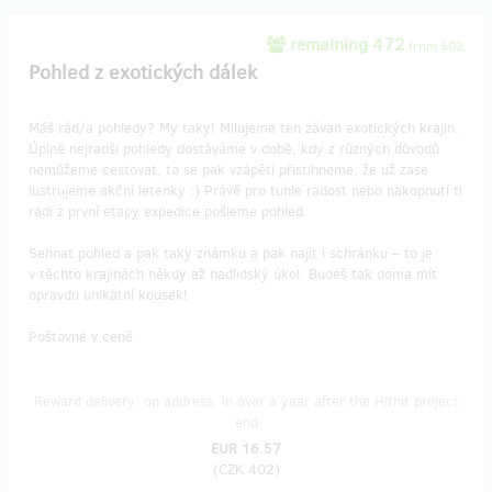
remaining 472
from 502
Pohled z exotických dálek
Máš rád/a pohledy? My taky! Milujeme ten závan exotických krajin.
Úplně nejradši pohledy dostáváme v době, kdy z různých důvodů
nemůžeme cestovat, to se pak vzápětí přistihneme, že už zase
lustrujeme akční letenky :) Právě pro tuhle radost nebo nakopnutí ti
rádi z první etapy expedice pošleme pohled.
Sehnat pohled a pak taky známku a pak najít i schránku – to je
v těchto krajinách někdy až nadlidský úkol. Budeš tak doma mít
opravdu unikátní kousek!
Poštovné v ceně.
Reward delivery: on address, in over a year after the Hithit project
end
EUR 16.57
(
CZK 402
)