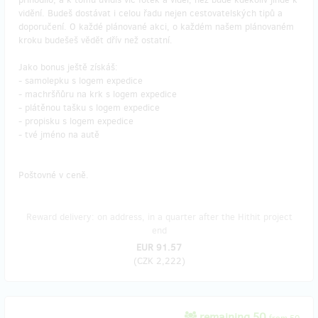
vidění. Budeš dostávat i celou řadu nejen cestovatelských tipů a
doporučení. O každé plánované akci, o každém našem plánovaném
kroku budešeš vědět dřív než ostatní.
Jako bonus ještě získáš:
- samolepku s logem expedice
- machršňůru na krk s logem expedice
- plátěnou tašku s logem expedice
- propisku s logem expedice
- tvé jméno na autě
Poštovné v ceně.
Reward delivery: on address, in a quarter after the Hithit project
end
EUR 91.57
(
CZK 2,222
)
remaining 50
from 50