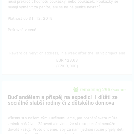
musí překročit hodnotu poukázky, nebo poukázek. Poukázky se
nedají vyměnit za peníze, ani se na ně peníze nevrací.
Platnost do 31. 12. 2019
Poštovné v ceně.
Reward delivery: on address, in a week after the Hithit project end
EUR 123.63
(
CZK 3,000
)
remaining 296
from 302
Buď andělem a přispěj na expedici 1 dítěti ze
sociálně slabší rodiny či z dětského domova
Všichni si v našem týmu uvědomujeme, jak poznání světa může
změnit náš život. Zároveň ale víme, že si toto poznání nemůže
dovolit každý. Proto chceme, aby za námi jednou ročně přijely děti