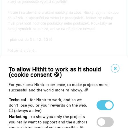
který se jednoduše vyplatí si pořídit!
Platné i na zlevněné a akční nabídky na zboží Husky, vyjma nákupu
poukázek. K uplatnění na webu i v prodejnách. Jednotlivý nákup
musí překročit hodnotu poukázky nebo poukázek. Poukázky se
nedají vyměnit za peníze, ani se na ně peníze nevrací.
- platnost do 31. 12. 2019
Poštovné v ceně.
To allow Hithit to work as it should
Reward delivery: on address, in a week after the Hithit project end
(cookie consent 🍪)
EUR 41.21
For your best Hithit experience, to make projects more
(
CZK 1,000
)
successful and the world more rainbowy. 🌈
Technical
- for Hithit to work, and so we
don't lose you or your rewards on the web.
remaining 261
from 302
🙂 (always active)
Sběratelský dřevěný model legendy TKS
Marketing
- to show you only the projects
you really want to support and the authors
can reach as many of you as possible. 🎯