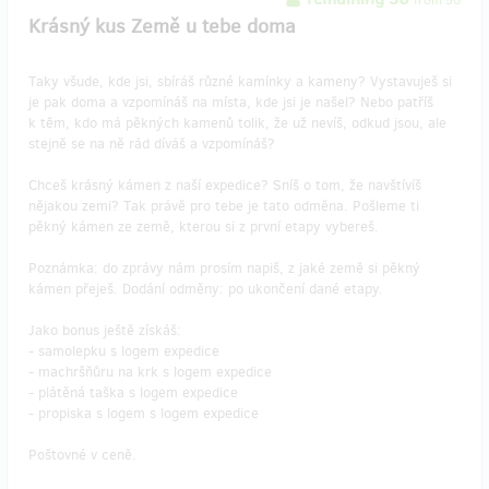
Krásný kus Země u tebe doma
Taky všude, kde jsi, sbíráš různé kamínky a kameny? Vystavuješ si
je pak doma a vzpomínáš na místa, kde jsi je našel? Nebo patříš
k těm, kdo má pěkných kamenů tolik, že už nevíš, odkud jsou, ale
stejně se na ně rád díváš a vzpomínáš?
Chceš krásný kámen z naší expedice? Sníš o tom, že navštívíš
nějakou zemi? Tak právě pro tebe je tato odměna. Pošleme ti
pěkný kámen ze země, kterou si z první etapy vybereš.
Poznámka: do zprávy nám prosím napiš, z jaké země si pěkný
kámen přeješ. Dodání odměny: po ukončení dané etapy.
Jako bonus ještě získáš:
- samolepku s logem expedice
- machršňůru na krk s logem expedice
- plátěná taška s logem expedice
- propiska s logem s logem expedice
Poštovné v ceně.