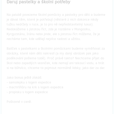
Daruj pastelky a školní potřeby
Na palubě povezeme školní pomůcky a pastelky pro děti a budeme
je dávat těm, které je potřebují (některé z nich dokonce nikdy
tužku nedržely v ruce, je to pro ně nepředstavitelný luxus).
Nedokážeme s jistotou říct, zda je rozdáme v Mongoslku,
Kyrgyzstánu, Iránu nebo jinde, ale s jistotou říct můžeme, že je
necháme tam, kde udělají nejvíce radosti a užitku.
Balíček s pastelkami a školními pomůckami budeme vyměňovat za
obrázky, které nám děti nakreslí (a my daný obrázek pak jako
poděkování pošleme tobě). Proč právě takto? Nechceme přijet do
škol nebo zapadlých vesniček, kde nemají ani tekoucí vodu, a hrát
si na bůhvíco, chceme to pojmout normálně lidsky, jako dar za dar.
Jako bonus ještě získáš:
- samolepku s logem expedice
- machršňůru na krk s logem expedice
- propisku s logem expedice
Poštovné v ceně.