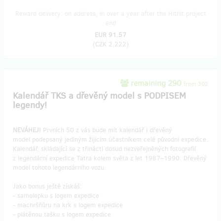
Reward delivery: on address, in over a year after the Hithit project
end
EUR 91.57
(
CZK 2,222
)
remaining 290
from 302
Kalendář TKS a dřevěný model s PODPISEM
legendy!
NEVÁHEJ!
Prvních 50 z vás bude mít kalendář i dřevěný
model podepsaný jediným žijícím účastníkem celé původní expedice.
Kalendář, skládající se z třinácti dosud nezveřejněných fotografií
z legendární expedice Tatra kolem světa z let 1987–1990. Dřevěný
model tohoto legendárního vozu.
Jako bonus ještě získáš:
- samolepku s logem expedice
- machršňůru na krk s logem expedice
- plátěnou tašku s logem expedice