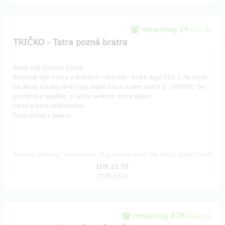
remaining 24
from 92
TRIČKO - Tatra pozná bratra
Aneb měj týmové tričko.
Klasické bílé tričko s krátkým rukávem. Velké logo TKS 2 na hrudi,
na okraji rukávu levé ruky nápis Tatra kolem světa 2. UNISEX. Do
poznámky napište, o jakou velikost máte zájem.
Cena včetně poštovného.
Foto trička v galerii.
Reward delivery: on address, in a month after the Hithit project end
EUR 22.75
(
CZK 552
)
remaining 478
from 502