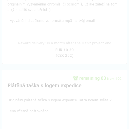
originálním vyzváněním ohromíš, či ochromíš, už ale záleží na tom,
s kým sdílíš svou ložnici :)
- vyzvánění ti zašleme ve formátu mp3 na tvůj email
Reward delivery: in a month after the Hithit project end
EUR 10.39
(
CZK 252
)
remaining 83
from 102
Plátěná taška s logem expedice
Originální plátěná taška s logem expedice Tatra kolem světa 2.
Cena včetně poštovného.