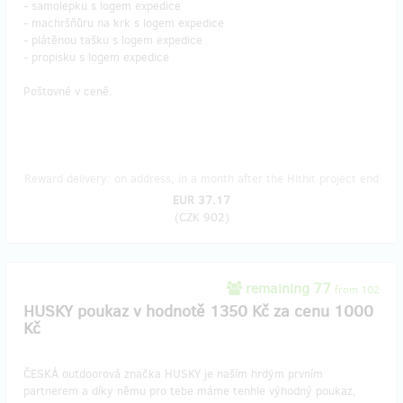
- samolepku s logem expedice
- machršňůru na krk s logem expedice
- plátěnou tašku s logem expedice
- propisku s logem expedice
Poštovné v ceně.
Reward delivery: on address, in a month after the Hithit project end
EUR 37.17
(
CZK 902
)
remaining 77
from 102
HUSKY poukaz v hodnotě 1350 Kč za cenu 1000
Kč
ČESKÁ outdoorová značka HUSKY je naším hrdým prvním
partnerem a díky němu pro tebe máme tenhle výhodný poukaz,