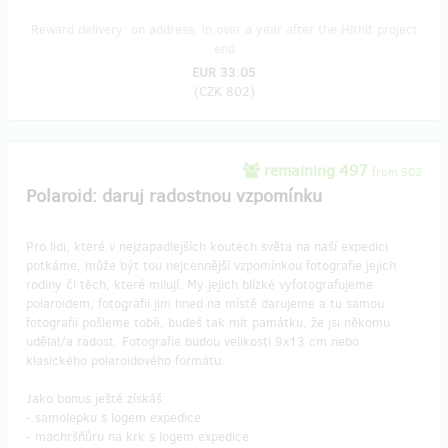
Reward delivery: on address, in over a year after the Hithit project
end
EUR 33.05
(
CZK 802
)
remaining 497
from 502
Polaroid: daruj radostnou vzpomínku
Pro lidi, které v nejzapadlejších koutech světa na naší expedici
potkáme, může být tou nejcennější vzpomínkou fotografie jejich
rodiny či těch, které milují. My jejich blízké vyfotografujeme
polaroidem, fotografii jim hned na místě darujeme a tu samou
fotografii pošleme tobě, budeš tak mít památku, že jsi někomu
udělal/a radost. Fotografie budou velikosti 9x13 cm nebo
klasického polaroidového formátu.
Jako bonus ještě získáš:
- samolepku s logem expedice
- machršňůru na krk s logem expedice