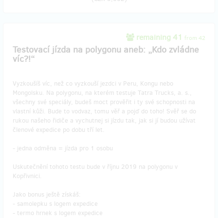
remaining 41
from 42
Testovací jízda na polygonu aneb: „Kdo zvládne
víc?!“
Vyzkoušíš víc, než co vyzkouší jezdci v Peru, Kongu nebo
Mongolsku. Na polygonu, na kterém testuje Tatra Trucks, a. s.,
všechny své speciály, budeš moct prověřit i ty své schopnosti na
vlastní kůži. Bude to vodvaz, tomu věř a pojď do toho! Svěř se do
rukou našeho řidiče a vychutnej si jízdu tak, jak si jí budou užívat
členové expedice po dobu tří let.
- jedna odměna = jízda pro 1 osobu
Uskutečnění tohoto testu bude v říjnu 2019 na polygonu v
Kopřivnici.
Jako bonus ještě získáš:
- samolepku s logem expedice
- termo hrnek s logem expedice