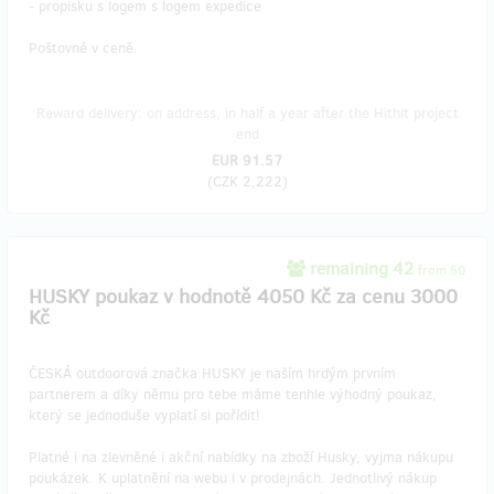
- propisku s logem s logem expedice
Poštovné v ceně.
Reward delivery: on address, in half a year after the Hithit project
end
EUR 91.57
(
CZK 2,222
)
remaining 42
from 50
HUSKY poukaz v hodnotě 4050 Kč za cenu 3000
Kč
ČESKÁ outdoorová značka HUSKY je naším hrdým prvním
partnerem a díky němu pro tebe máme tenhle výhodný poukaz,
který se jednoduše vyplatí si pořídit!
Platné i na zlevněné i akční nabídky na zboží Husky, vyjma nákupu
poukázek. K uplatnění na webu i v prodejnách. Jednotlivý nákup