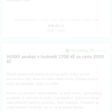
Poštovné v ceně.
Reward delivery: in half a year after the Hithit project end
EUR 42.12
(
CZK 1,022
)
remaining 39
from 50
HUSKY poukaz v hodnotě 2700 Kč za cenu 2000
Kč
ČESKÁ outdoorová značka HUSKY je naším hrdým prvním
partnerem a díky němu pro tebe máme tenhle výhodný poukaz,
který se jednoduše vyplatí si pořídit!
Platné i na zlevněné i akční nabídky na zboží Husky, vyjma nákupu
poukázek. K uplatnění na webu i v prodejnách. Jednotlivý nákup
musí překročit hodnotu poukázky, nebo poukázek. Poukázky se
nedají vyměnit za peníze, ani se na ně peníze nevrací.