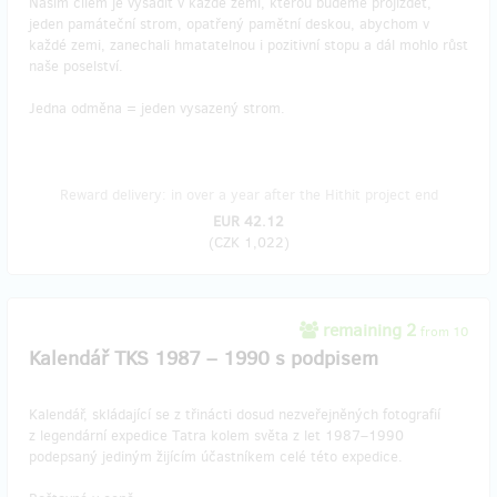
Naším cílem je vysadit v každé zemi, kterou budeme projíždět,
jeden památeční strom, opatřený pamětní deskou, abychom v
každé zemi, zanechali hmatatelnou i pozitivní stopu a dál mohlo růst
naše poselství.
Jedna odměna = jeden vysazený strom.
Reward delivery: in over a year after the Hithit project end
EUR 42.12
(
CZK 1,022
)
remaining 2
from 10
Kalendář TKS 1987 – 1990 s podpisem
Kalendář, skládající se z třinácti dosud nezveřejněných fotografií
z legendární expedice Tatra kolem světa z let 1987–1990
podepsaný jediným žijícím účastníkem celé této expedice.