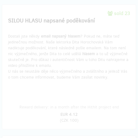
sold 23
SILOU HLASU napsané poděkování
Dostali jste někdy
email napsaný hlasem
? Pokud ne, máte teď
jedinečnou možnost. Naše lektorka Dita Horochovská Vám
nadiktuje poděkování, které následně pošle emailem. Na tom není
nic výjimečného, jenže Dita to celé udělá
hlasem
a to už výjimečné
skutečně je. Pro důkaz i autentičnost Vám u toho Ditu nahrajeme a
video přiložíme k emailu.
U nás se neustále děje něco výjimečného a zvláštního a jelikož Vás
o tom chceme informovat, budeme Vám zasílat novinky.
Reward delivery: in a month after the Hithit project end
EUR 4.12
(
CZK 100
)