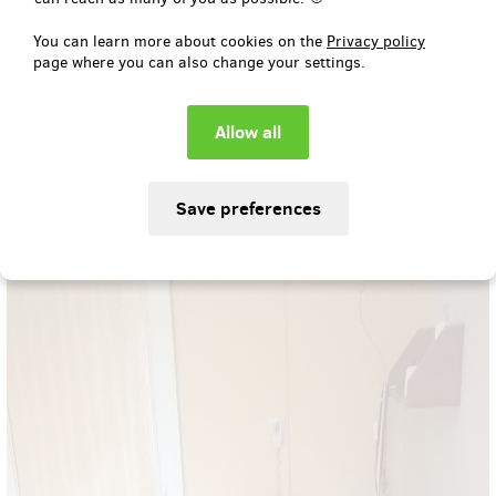
You can learn more about cookies on the
Privacy policy
page where you can also change your settings.
Výuka hlasových technologií
Jun 1, 2017
Náš kurz úspěšně absolvoval Účastník Milan Roubal, za kterým
jsme dojížděli do Centra Paraple, o.p.s., kde pobýval na
rehabilitačním pobytu. Milanovi jsme umožnili opět získat
ztracené soukromí a alespoň zpohledu práce s počítačem jsme
ho navrátili do běžného života.