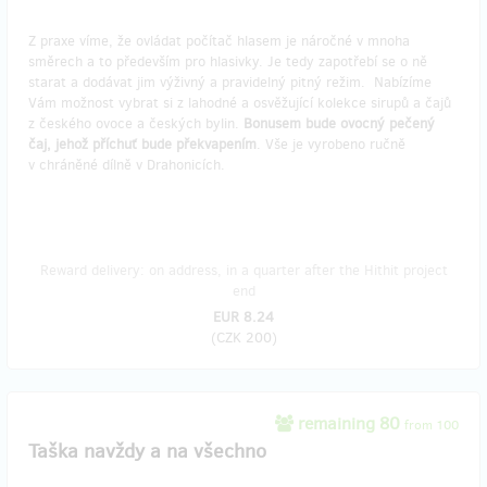
Z praxe víme, že ovládat počítač hlasem je náročné v mnoha
směrech a to především pro hlasivky. Je tedy zapotřebí se o ně
starat a dodávat jim výživný a pravidelný pitný režim. Nabízíme
Vám možnost vybrat si z lahodné a osvěžující kolekce sirupů a čajů
z českého ovoce a českých bylin.
Bonusem bude ovocný pečený
čaj, jehož příchuť bude překvapením
. Vše je vyrobeno ručně
v chráněné dílně v Drahonicích.
Reward delivery: on address, in a quarter after the Hithit project
end
EUR 8.24
(
CZK 200
)
remaining 80
from 100
Taška navždy a na všechno