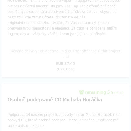
AUTOBUSU
. Kniha s lehkostí a vtipem mapuje téměř dvacetiletou
historii nevšední hudební skupiny The Tap Tap složené z tělesně
postižených studentů a absolventů Jedličkova ústavu. Abyste se
neztratili, kde zrovna čtete, dostanete od nás
originální textilní záložku. Uvidíte, že Vás tento malý kousek
překvapí svou nápaditostí a elegancí. Záložka je označená
naším
logem
, abyste vždycky věděli, komu jste její koupí přispěli.
Reward delivery: on address, in a quarter after the Hithit project
end
EUR 27.45
(
CZK 666
)
remaining 5
from 10
Osobně podepsané CD Michala Horáčka
Podporovatel našeho projektu a skvělý textař Michal Horáček nám
poskytl CD, které osobně podepsal. Máte jedinečnou možnost mít
tento unikátní kousek.