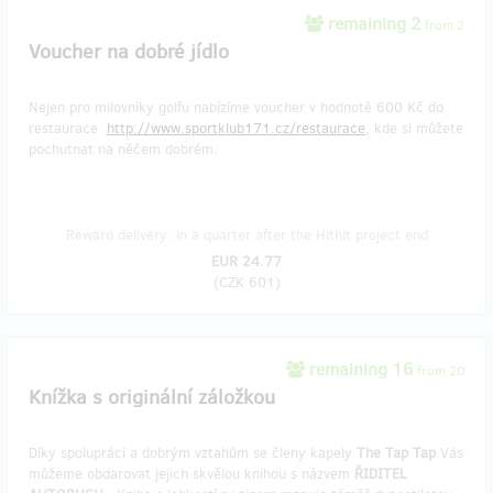
remaining 2
from 2
Voucher na dobré jídlo
Nejen pro milovníky golfu nabízíme voucher v hodnotě 600 Kč do
restaurace
http://www.sportklub171.cz/restaurace
, kde si můžete
pochutnat na něčem dobrém.
Reward delivery: in a quarter after the Hithit project end
EUR 24.77
(
CZK 601
)
remaining 16
from 20
Knížka s originální záložkou
Díky spolupráci a dobrým vztahům se členy kapely
The Tap Tap
Vás
můžeme obdarovat jejich skvělou knihou s názvem
ŘIDITEL