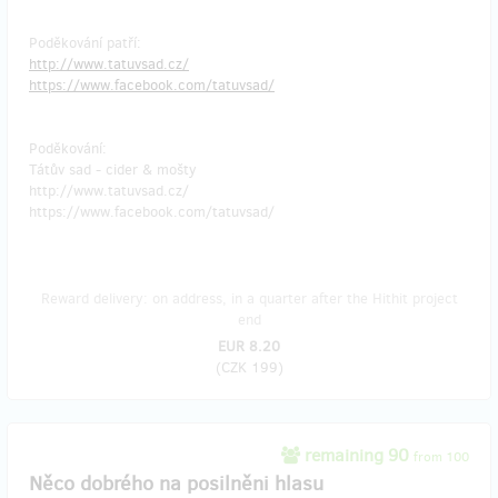
Poděkování patří:
http://www.tatuvsad.cz/
https://www.facebook.com/tatuvsad/
Poděkování:
Tátův sad - cider & mošty
http://www.tatuvsad.cz/
https://www.facebook.com/tatuvsad/
Reward delivery: on address, in a quarter after the Hithit project
end
EUR 8.20
(
CZK 199
)
remaining 90
from 100
Něco dobrého na posilněni hlasu