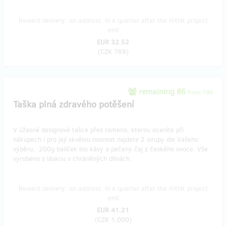
Reward delivery: on address, in a quarter after the Hithit project
end
EUR 32.52
(
CZK 789
)
remaining 86
from 100
Taška plná zdravého potěšení
V úžasné designové tašce přes rameno, kterou oceníte při
nákupech i pro její skvělou nosnost najdete 2 sirupy dle Vašeho
výběru, 200g balíček bio kávy a pečený čaj z českého ovoce. Vše
vyrobeno s láskou v chráněných dílnách.
Reward delivery: on address, in a quarter after the Hithit project
end
EUR 41.21
(
CZK 1,000
)