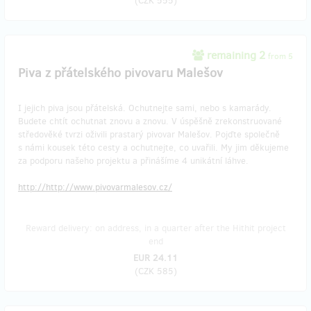
(
CZK 555
)
remaining 2
from 5
Piva z přátelského pivovaru Malešov
I jejich piva jsou přátelská. Ochutnejte sami, nebo s kamarády.
Budete chtít ochutnat znovu a znovu. V úspěšně zrekonstruované
středověké tvrzi oživili prastarý pivovar Malešov. Pojďte společně
s námi kousek této cesty a ochutnejte, co uvařili. My jim děkujeme
za podporu našeho projektu a přinášíme 4 unikátní láhve.
http://​http://www.pivovarmalesov.cz/
Reward delivery: on address, in a quarter after the Hithit project
end
EUR 24.11
(
CZK 585
)