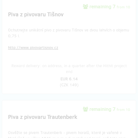
remaining 7
from 10
Piva z pivovaru Tišnov
Ochutnejte unikátní pivo z pivovaru Tišnov ve dvou lahvích o objemu
0,75 l.
http://www.pivovartisnov.cz
Reward delivery: on address, in a quarter after the Hithit project
end
EUR 6.14
(
CZK 149
)
remaining 7
from 10
Piva z pivovaru Trautenberk
Osvěžte se pivem Trautenberk - pivem horalů, které je vařené v