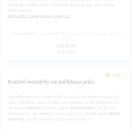
Každé jiné, každé dobré. V odměně budou ta piva, která budou
právě uvařena.
http://http://www.pivovar-raven.cz/
Reward delivery: on address, in a quarter after the Hithit project
end
EUR 20.56
(
CZK 499
)
sold 1
Kvalitní montérky na pořádnou práci
Na pořádnou práci určitě každý ocení kvalitní oblečení a když je
navíc výjimečné, není co řešit. Jako odměnu za váš příspěvek pro
vás máme
montérky
s naším logem
SILOU HLASU
, což jen tak
někdo nemá. Jako
bonus
k tomu nabízíme v případě zájmu
dětské
montérky
, jejichž vzhled si můžete sami zvolit :-)