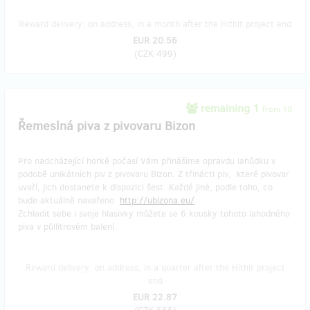
Reward delivery: on address, in a month after the Hithit project end
EUR 20.56
(
CZK 499
)
remaining 1
from 10
Řemeslná piva z pivovaru Bizon
Pro nadcházející horké počasí Vám přinášíme opravdu lahůdku v
podobě unikátních piv z pivovaru Bizon. Z třinácti piv, které pivovar
uvaří, jich dostanete k dispozici šest. Každé jiné, podle toho, co
bude aktuálně navařeno
http://ubizona.eu/
Zchladit sebe i svoje hlasivky můžete se 6 kousky tohoto lahodného
piva v půllitrovém balení.
Reward delivery: on address, in a quarter after the Hithit project
end
EUR 22.87