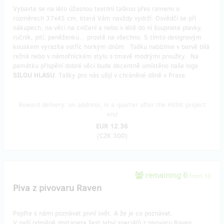
Vybavte se na léto úžasnou textilní taškou přes rameno o
rozměrech 37x45 cm, která Vám navždy vydrží. Osvědčí se při
nákupech, na věci na cvičení a nebo v létě do ní šoupnete plavky,
ručník, pití, peněženku... prostě na všechno. S tímto designovým
kouskem vyrazíte vstříc horkým dnům. Tašku nabízíme v barvě bílá
režná nebo v námořnickém stylu s tmavě modrými proužky. Na
památku přispění dobré věci bude decentně umístěno naše logo
SILOU HLASU
. Tašky pro nás ušijí v chráněné dílně v Praze.
Reward delivery: on address, in a quarter after the Hithit project
end
EUR 12.36
(
CZK 300
)
remaining 6
from 10
Piva z pivovaru Raven
Pojďte s námi poznávat pivní svět. A že je co poznávat.
V naší odměně dostanete šest lahví speciálů z pivovaru Raven.