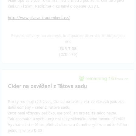
Malé Úpě ve víšce 1045 m.n.m a 5 metrů pod zemí, což toto pivo
činí unikátním. Nabízíme 4 ks lahví o objeme 0,33 l.
http://www.pivovartrautenberk.cz/
Reward delivery: on address, in a quarter after the Hithit project
end
EUR 7.38
(
CZK 179
)
remaining 16
from 22
Cider na osvěžení z Tátova sadu
Pro ty, co mají rádi život, slunce na tváři a vítr ve vlasech jsou zde
další odměny - cider z Tátova sadu.
Život není vždycky peříčko, ale proč jen brblat, že něco nejde.
Tak zpomalte a vychutnejte si taky skleničku nebo rovnou několik!
Vychutnat si můžete příchuť citronu a černého rybízu a od každého
jednu lahvinku 0,33l