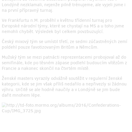
Londýně nezklamali, nejenže pilně trénujeme, ale vyjeli jsme i
na první přípravný turnaj.
Ve Frankfurtu n.M. proběhl v květnu třídenní turnaj pro
Evropské národní týmy, které se chystají na MS a u toho jsme
nemohli chybět. Výsledek byl celkem povzbuzující.
Český mixový tým se umístil třetí, ze sedmi zúčastněných zemí
poldehl pouze favotizovaným Britům a Němcům.
Mužský tým se mezi patnácti reprezentacemi probojoval až do
semifinále, kde po těsném zápase podlehl budoucím vítězům z
Francie a nakonec skončil na čtvrtém místě.
Ženské masters vyrazily odvážně soutěžit v regulerní ženské
kategorii, kde se jim však příliš nedařilo a nepřivezly si žádnou
výhru. Určitě se ale hodně naučily a v Londýně se jim bude
dařit mnohem lépe.