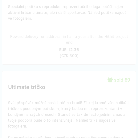
Speciální potítko s reprodukcí reprezentačního loga potěší nejen
aktivní hráče ultimate, ale i další sportovce. Náhled potítka najdeš
ve fotogalerii.
Reward delivery: on address, in half a year after the Hithit project
end
EUR 12.36
(
CZK 300
)
sold 69
Ultimate tričko
Svůj příspěvěk můžeš nosit hrdě na hrudi! Získej kromě všech díků i
tričko s podobným potiskem, který budou mít reprerezentanti v
Londýně na svých dresech. Staneš se tak de facto jedním z nás a
tvoje podpora bude o to intenzivnější. Náhled trika najdeš ve
fotogalerii.
Do poznámky napiš, jestli chceš modrou nebo červenou variantu