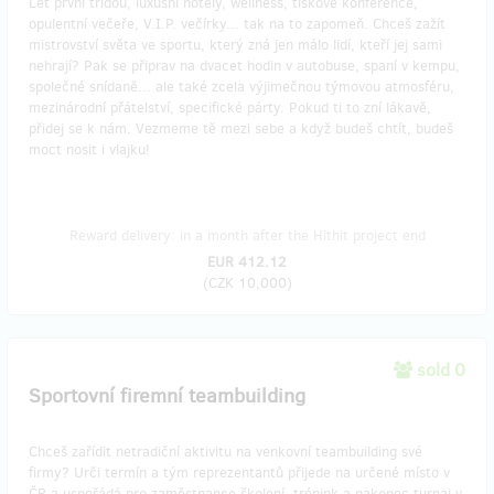
Let první třídou, luxusní hotely, wellness, tiskové konference,
opulentní večeře, V.I.P. večírky... tak na to zapomeň. Chceš zažít
mistrovství světa ve sportu, který zná jen málo lidí, kteří jej sami
nehrají? Pak se připrav na dvacet hodin v autobuse, spaní v kempu,
společné snídaně... ale také zcela výjimečnou týmovou atmosféru,
mezinárodní přátelství, specifické párty. Pokud ti to zní lákavě,
přidej se k nám. Vezmeme tě mezi sebe a když budeš chtít, budeš
moct nosit i vlajku!
Reward delivery: in a month after the Hithit project end
EUR 412.12
(
CZK 10,000
)
sold 0
Sportovní firemní teambuilding
Chceš zařídit netradiční aktivitu na venkovní teambuilding své
firmy? Urči termín a tým reprezentantů přijede na určené místo v
ČR a uspořádá pro zaměstnance školení, trénink a nakonec turnaj v