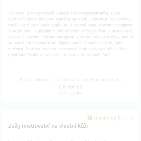
Tak tady už si v podstatě kupuješ svého reprezentanta. Tvoje
kontaktní údaje budou na jedné ze sedaček v autobusu do Londýna.
Hráč, který na ní bude sedět, se Ti osobně bude věnovat: několikrát
Ti pošle email s aktuálními informacemi a fotografiemi z mistrovství,
doveze Ti suvenýr, sežene autogram vybrané hráčské hvězdy..pokud
se budeš chtít domluvit na nějaké speciální legální službě, máš
možnost. Zkrátka po dobu mistrovství bude vybraný hráč sloužit v
první řadě české reprezentaci a hned v druhé řadě Tobě.
Reward delivery: in a month after the Hithit project end
EUR 103.03
(
CZK 2,500
)
remaining 5
from 5
Zažij mistrovství na vlastní kůži