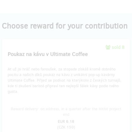
Choose reward for your contribution
sold 8
Poukaz na kávu v Ultimate Coffee
Ať už jsi hráč nebo fanoušek, za stopade získáš kromě dobrého
pocitu a našich díků poukaz na kávu z unikátní pop-up kavárny
Ultimate Coffee. Přijeď se podívat na kterýkoliv z českých turnajů,
kde ti zkušení baristé připraví ten nejlepší šálek kávy podle tvého
gusta.
Reward delivery: on address, in a quarter after the Hithit project
end
EUR 6.18
(
CZK 150
)