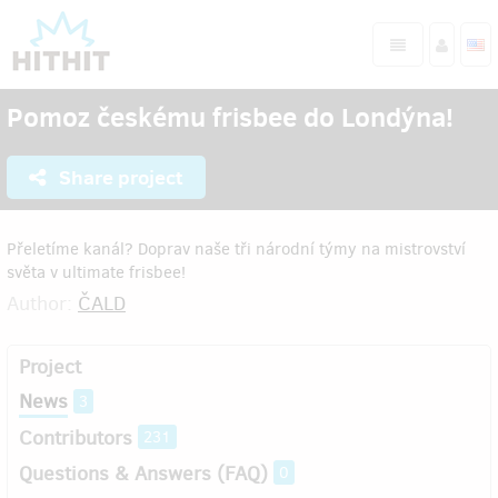
Pomoz českému frisbee do Londýna!
Share project
Přeletíme kanál? Doprav naše tři národní týmy na mistrovství
světa v ultimate frisbee!
Author:
ČALD
Project
News
3
Contributors
231
Questions & Answers (FAQ)
0