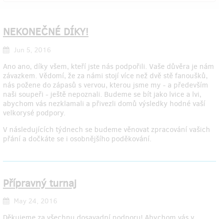
NEKONEČNÉ DÍKY!
Jun 5, 2016
Ano ano, díky všem, kteří jste nás podpořili. Vaše důvěra je nám
závazkem. Vědomí, že za námi stojí více než dvě stě fanoušků,
nás požene do zápasů s vervou, kterou jsme my - a především
naši soupeři - ještě nepoznali. Budeme se bít jako lvice a lvi,
abychom vás nezklamali a přivezli domů výsledky hodné vaší
velkorysé podpory.
V následujících týdnech se budeme věnovat zpracování vašich
přání a dočkáte se i osobnějšího poděkování.
Přípravný turnaj
May 24, 2016
Děkujeme za všechnu dosavadní podporu! Abychom vás v