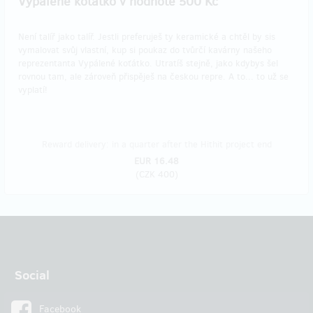
Vypálené koťátko v hodnotě 500 Kč
Není talíř jako talíř. Jestli preferuješ ty keramické a chtěl by sis
vymalovat svůj vlastní, kup si poukaz do tvůrčí kavárny našeho
reprezentanta Vypálené koťátko. Utratíš stejně, jako kdybys šel
rovnou tam, ale zároveň přispěješ na českou repre. A to... to už se
vyplatí!
Reward delivery: in a quarter after the Hithit project end
EUR 16.48
(
CZK 400
)
Social
Facebook