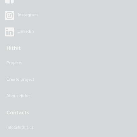
Instagram
LinkedIn
Hithit
Projects
Create project
About Hithit
Contacts
info@hithit.cz