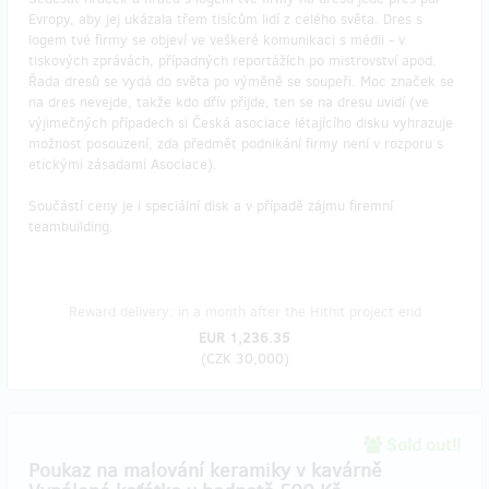
Evropy, aby jej ukázala třem tisícům lidí z celého světa. Dres s
logem tvé firmy se objeví ve veškeré komunikaci s médii - v
tiskových zprávách, případných reportážích po mistrovství apod.
Řada dresů se vydá do světa po výměně se soupeři. Moc značek se
na dres nevejde, takže kdo dřív přijde, ten se na dresu uvidí (ve
výjimečných případech si Česká asociace létajícího disku vyhrazuje
možnost posouzení, zda předmět podnikání firmy není v rozporu s
etickými zásadami Asociace).
Součástí ceny je i speciální disk a v případě zájmu firemní
teambuilding.
Reward delivery: in a month after the Hithit project end
EUR 1,236.35
(
CZK 30,000
)
Sold out!!
Poukaz na malování keramiky v kavárně