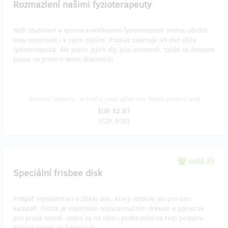
Rozmazlení našimi fyzioterapeuty
Naši studovaní a vysoce kvalifikovaní fyzioterapeuti mohou obrátit
svou pozornost i k tvým zádům. Poukaz zahrnuje 45 min péče
fyzioterapeuta. Ale pozor, jejich síly jsou omezené, takže se dostane
pouze na prvních deset šťastlivců!
Reward delivery: in half a year after the Hithit project end
EUR 32.97
(
CZK 800
)
sold 35
Speciální frisbee disk
Podpoř reprezentaci a získej disk, který vznikne jen pro tuto
kampaň. Potisk je inspirován reprezentačním dresem a pokud se
jich prodá hodně, objeví se na něm i poděkování za tvoji podporu.
Náhled najdeš ve fotogalerii.