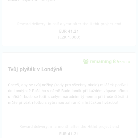
Reward delivery: in half a year after the Hithit project end
EUR 41.21
(
CZK 1,000
)
remaining 8
from 10
Tvůj plyšák v Londýně
Chceš, aby se tvůj neživý (tedy pro všechny okolo) miláček podíval
do Londýna? Pošli ho s námi! Bude fandit při každém zápase přímo
u hřiště, bude se fotit s celým národním týmem a při troše štěstí ti
může přivézt i fotku s vybranou zahraniční hráčskou hvězdou!
Reward delivery: in a month after the Hithit project end
EUR 41.21