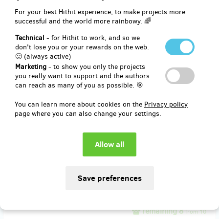
For your best Hithit experience, to make projects more
sold 8
successful and the world more rainbowy. 🌈
Frisbee s poděkováním/autogramem
Technical
- for Hithit to work, and so we
don't lose you or your rewards on the web.
🙂 (always active)
Standardní disk s potiskem ČALD nebo Discraft hvězdou, ALE s
Marketing
- to show you only the projects
nestandardním věnováním od našich reprezentantů. Přeješ si sehnat
you really want to support and the authors
na svůj disk autogram Beau Kitredge, Brodieho Smithe, Dylana
can reach as many of you as possible. 🎯
Freechilda, Kurta Gibsona, Opi Payne, nebo někoho jiného?
Slibujeme, že síly, které nám budou zbývat mezi zápasy, věnujeme
tomu, abychom ti vysněný autogram zajistili. Své představy napiš
You can learn more about cookies on the
Privacy policy
prosím do poznámky.
page where you can also change your settings.
Reward delivery: on address, in a quarter after the Hithit project
end
EUR 24.73
(
CZK 600
)
remaining 8
from 10