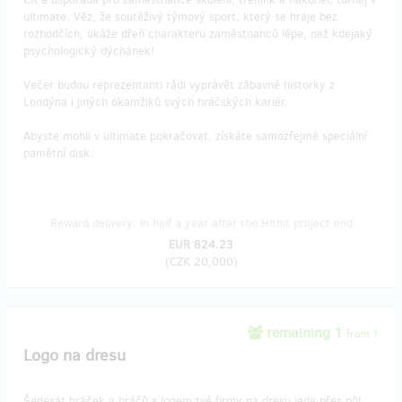
ultimate. Věz, že soutěživý týmový sport, který se hraje bez
rozhodčích, ukáže dřeň charakteru zaměstnanců lépe, než kdejaký
psychologický dýchánek!
Večer budou reprezentanti rádi vyprávět zábavné historky z
Londýna i jiných okamžiků svých hráčských kariér.
Abyste mohli v ultimate pokračovat, získáte samozřejmě speciální
pamětní disk.
Reward delivery: in half a year after the Hithit project end
EUR 824.23
(
CZK 20,000
)
remaining 1
from 1
Logo na dresu
Šedesát hráček a hráčů s logem tvé firmy na dresu jede přes půl