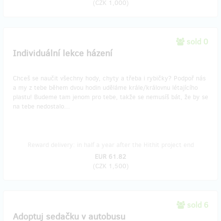
(
CZK 1,000
)
sold 0
Individuální lekce házení
Chceš se naučit všechny hody, chyty a třeba i rybičky? Podpoř nás
a my z tebe během dvou hodin uděláme krále/královnu létajícího
plastu! Budeme tam jenom pro tebe, takže se nemusíš bát, že by se
na tebe nedostalo...
Reward delivery: in half a year after the Hithit project end
EUR 61.82
(
CZK 1,500
)
sold 6
Adoptuj sedačku v autobusu