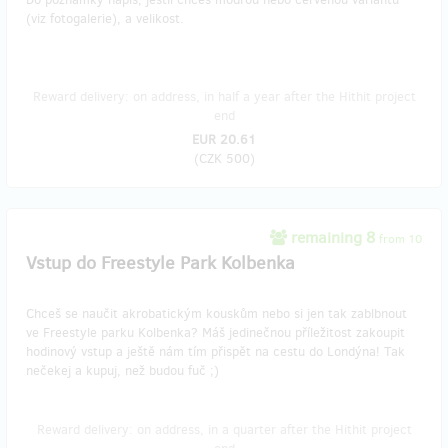
(viz fotogalerie), a velikost.
Reward delivery: on address, in half a year after the Hithit project
end
EUR 20.61
(
CZK 500
)
remaining 8
from 10
Vstup do Freestyle Park Kolbenka
Chceš se naučit akrobatickým kouskům nebo si jen tak zablbnout
ve Freestyle parku Kolbenka? Máš jedinečnou příležitost zakoupit
hodinový vstup a ještě nám tím přispět na cestu do Londýna! Tak
nečekej a kupuj, než budou fuč ;)
Reward delivery: on address, in a quarter after the Hithit project