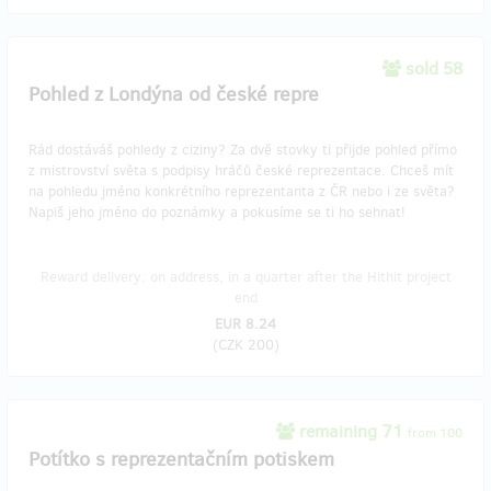
sold 58
Pohled z Londýna od české repre
Rád dostáváš pohledy z ciziny? Za dvě stovky ti přijde pohled přímo
z mistrovství světa s podpisy hráčů české reprezentace. Chceš mít
na pohledu jméno konkrétního reprezentanta z ČR nebo i ze světa?
Napiš jeho jméno do poznámky a pokusíme se ti ho sehnat!
Reward delivery: on address, in a quarter after the Hithit project
end
EUR 8.24
(
CZK 200
)
remaining 71
from 100
Potítko s reprezentačním potiskem