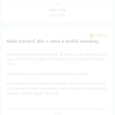
end
EUR 12.36
(
CZK 300
)
sold 22
Naše literární dílo + nové a skvělé nahrávky
Naše vlastní opravdová kniha, díky níž budete o nás vědět tolik, jako
byste s námi stáli na pódiu, či prožívali kocovinu v dodávce cestou
domů.
Chceš vědět, proč to děláme? Odpovědi máš na dosah.
Knihu dostaneš ještě před jejím oficiálním vydáním a před křtem a
aby toho nebylo málo, její součástí bude ve vazbě důmyslně skrytý
flashdisk s novým albem. To chceš.
Reward delivery: on address, in half a year after the Hithit project
end