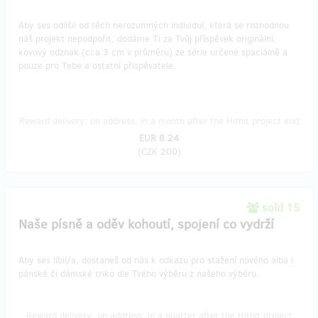
Aby ses odlišil od těch nerozumných individuí, která se rozhodnou
náš projekt nepodpořit, dodáme Ti za Tvůj příspěvek originální,
kovový odznak (cca 3 cm v průměru) ze série určené spaciálně a
pouze pro Tebe a ostatní přispěvatele.
Reward delivery: on address, in a month after the Hithit project end
EUR 8.24
(
CZK 200
)
sold 15
Naše písně a oděv kohoutí, spojení co vydrží
Aby ses líbil/a, dostaneš od nás k odkazu pro stažení nového alba i
pánské či dámské triko dle Tvého výběru z našeho výběru.
Reward delivery: on address, in a quarter after the Hithit project