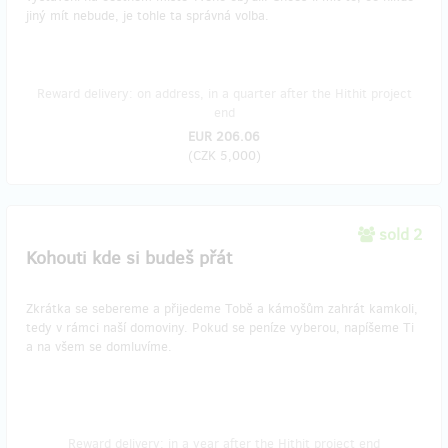
jiný mít nebude, je tohle ta správná volba.
Reward delivery: on address, in a quarter after the Hithit project
end
EUR 206.06
(
CZK 5,000
)
sold 2
Kohouti kde si budeš přát
Zkrátka se sebereme a přijedeme Tobě a kámošům zahrát kamkoli,
tedy v rámci naší domoviny. Pokud se peníze vyberou, napíšeme Ti
a na všem se domluvíme.
Reward delivery: in a year after the Hithit project end