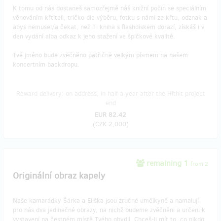
K tomu od nás dostaneš samozřejmě náš knižní počin se speciálním
věnováním křtiteli, tričko dle výběru, fotku s námi ze křtu, odznak a
abys nemusel/a čekat, než Ti kniha s flashdiskem dorazí, získáš i v
den vydání alba odkaz k jeho stažení ve špičkové kvalitě.
Tvé jméno bude zvěčněno patřičně velkým písmem na našem
koncertním backdropu.
Reward delivery: on address, in half a year after the Hithit project
end
EUR 82.42
(
CZK 2,000
)
remaining 1
from 2
Originální obraz kapely
Naše kamarádky Šárka a Eliška jsou zručné umělkyně a namalují
pro nás dva jedinečné obrazy, na nichž budeme zvěčněni a určeni k
vystavení na čestném místě Tvého obydlí. Chceš-li mít to, co nikdo