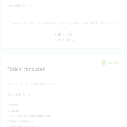
Nestačí? Čti dále.
Reward delivery: on address, in half a year after the Hithit project
end
EUR 41.21
(
CZK 1,000
)
sold 2
Totální fanoušek
Chceš od nás úplně všechno?
Tak tady to je:
placka
odznak
odkaz ke stažení nahrávek
fotka s kapelou
tričko dle výběru