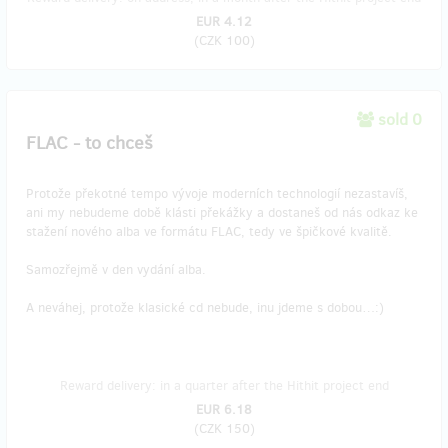
EUR 4.12
(
CZK 100
)
sold 0
FLAC - to chceš
Protože překotné tempo vývoje moderních technologií nezastavíš,
ani my nebudeme době klásti překážky a dostaneš od nás odkaz ke
stažení nového alba ve formátu FLAC, tedy ve špičkové kvalitě.
Samozřejmě v den vydání alba.
A neváhej, protože klasické cd nebude, inu jdeme s dobou…:)
Reward delivery: in a quarter after the Hithit project end
EUR 6.18
(
CZK 150
)