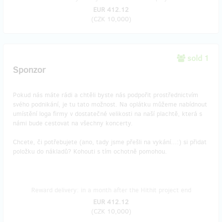
EUR 412.12
(
CZK 10,000
)
sold 1
Sponzor
Pokud nás máte rádi a chtěli byste nás podpořit prostřednictvím
svého podnikání, je tu tato možnost. Na oplátku můžeme nabídnout
umístění loga firmy v dostatečné velikosti na naší plachtě, která s
námi bude cestovat na všechny koncerty.
Chcete, či potřebujete (ano, tady jsme přešli na vykání...:) si přidat
položku do nákladů? Kohouti s tím ochotně pomohou.
Reward delivery: in a month after the Hithit project end
EUR 412.12
(
CZK 10,000
)