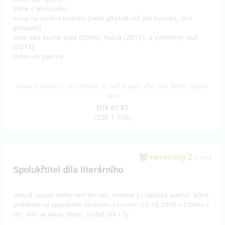
kniha s věnováním
vstup na výroční koncert (nebo jakýkoli náš jiný koncert, jsi-li
přespolní)
naše alba Kurnik šopa (2004), Hužva (2011), a Vykřičený muž
(2013)
jméno na plachtě
Reward delivery: on address, in half a year after the Hithit project
end
EUR 61.82
(
CZK 1,500
)
remaining 2
from 2
Spolukřtitel díla literárního
Jelikož napsat knihu není jen tak, musíme ji i náležitě pokřtít. Křest
proběhne na speciálním výročním koncertu 22.10.2016 v Liberci a
tím, kdo se úkolu zhostí, můžeš být i Ty.