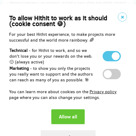
Reward delivery: on address, in half a year after the Hithit project
end
EUR 16.48
To allow Hithit to work as it should
(
CZK 400
)
(cookie consent 🍪)
For your best Hithit experience, to make projects more
successful and the world more rainbowy. 🌈
sold 6
Technical
- for Hithit to work, and so we
Kniha - vše o nás pro vás + odznak + odkaz +
don't lose you or your rewards on the web.
jméno na plachtě
🙂 (always active)
Marketing
- to show you only the projects
Jak již bylo řečeno: naše vlastní opravdová kniha, díky níž budete o
you really want to support and the authors
nás vědět přinejmenším vše. Součástí knihy bude i ve vazbě
can reach as many of you as possible. 🎯
důmyslně skrytý flashdisk s novými nahrávkami.
You can learn more about cookies on the
Privacy policy
Knihu ti vlastnoručně krasopisně podepíšeme, pošleme, kam budeš
page where you can also change your settings.
chtít, a přidáme věnování, komu budeš chtít.
K tomu návdavkem odznak a odkaz ke stažení nových nahrávek ve
špičkové kvalitě v den vydání. A samozřejmostí je i umístění Tvého
jména na náš koncertní backdrop (plachtu). Jako výraz našeho
nehynoucího vděku za Tvou podporu se tak prostřednictvím svého