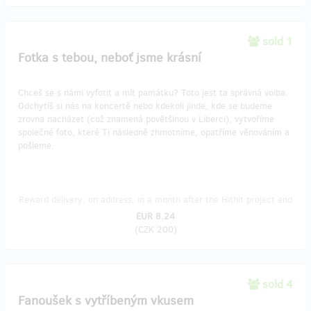
sold 1
Fotka s tebou, neboť jsme krásní
Chceš se s námi vyfotit a mít památku? Toto jest ta správná volba.
Odchytíš si nás na koncertě nebo kdekoli jinde, kde se budeme
zrovna nacházet (což znamená povětšinou v Liberci), vytvoříme
společné foto, které Ti následně zhmotníme, opatříme věnováním a
pošleme.
Reward delivery: on address, in a month after the Hithit project end
EUR 8.24
(
CZK 200
)
sold 4
Fanoušek s vytříbeným vkusem