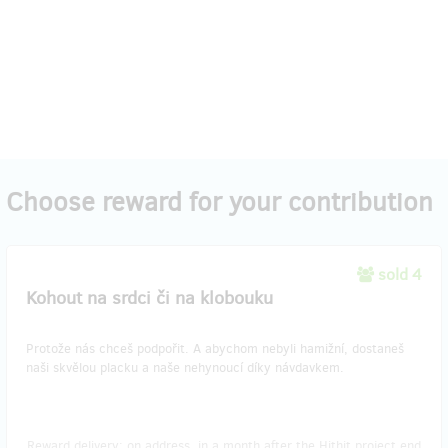
Choose reward for your contribution
sold 4
Kohout na srdci či na klobouku
Protože nás chceš podpořit. A abychom nebyli hamižní, dostaneš
naši skvělou placku a naše nehynoucí díky návdavkem.
Reward delivery: on address, in a month after the Hithit project end