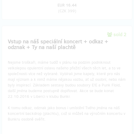
EUR 16.44
(
CZK 399
)
sold 2
Vstup na náš speciální koncert + odkaz +
odznak + Ty na naší plachtě
Nejsme troškaři, máme tudíž v plánu na podzim podniknout
velkolepou opulentní oslavu našeho přežití všech těch let, a to ve
společnosti více než vybrané. Vybírali jsme kapely, které pro nás
mají význam a k nimž máme nějakou vazbu, ať už osobní, nebo nám
byly inspirací. Základem sestavy budou soubory E!E a Punk Floid,
další jména budeme postupně doplňovat. Akce se bude konat
22.10.2016 v Liberci v klubu Bunkr.
K tomu odkaz, odznak jako bonus i umístění Tvého jména na náš
koncertní backdrop (plachtu), což si můžeš na výročním koncertu v
Bunkru osobně ověřit.