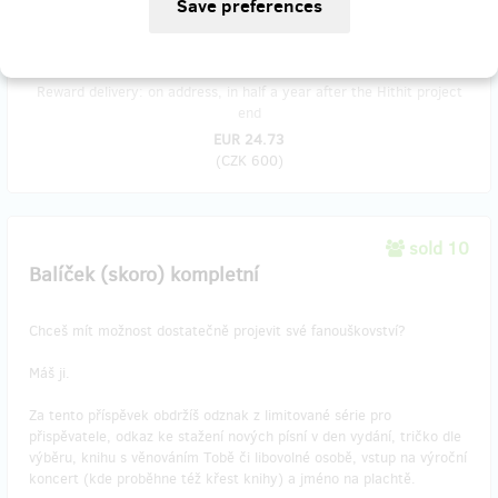
podpisu budeš účastnit všech našich koncertů nejméně do konce
tohoto roku.
Reward delivery: on address, in half a year after the Hithit project
end
EUR 24.73
(
CZK 600
)
sold 10
Balíček (skoro) kompletní
Chceš mít možnost dostatečně projevit své fanouškovství?
Máš ji.
Za tento příspěvek obdržíš odznak z limitované série pro
přispěvatele, odkaz ke stažení nových písní v den vydání, tričko dle
výběru, knihu s věnováním Tobě či libovolné osobě, vstup na výroční
koncert (kde proběhne též křest knihy) a jméno na plachtě.