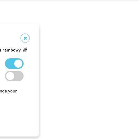
e rainbowy. 🌈
nge your