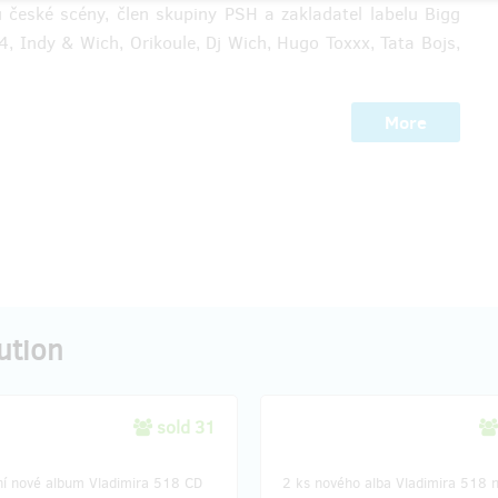
ů české scény, člen skupiny PSH a zakladatel labelu Bigg
, Indy & Wich, Orikoule, Dj Wich, Hugo Toxxx, Tata Bojs,
More
ution
sold 31
lní nové album Vladimira 518 CD
2 ks nového alba Vladimira 518 