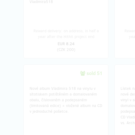
Vladimira518
Reward delivery: on address, in half a
Reward
year after the Hithit project end
yea
EUR 8.24
(
CZK 200
)
sold 51
Nové album Vladimira 518 na vinylu v
Lístek n
sítotiskem potištěném a domalovaném
nové des
obalu, číslovaném a podepsaném
vinyl v 
(limitovaná edice) + vložené album na CD
domalov
v jednoduché pošetce.
podepsan
CD Vladi
vs. Arch