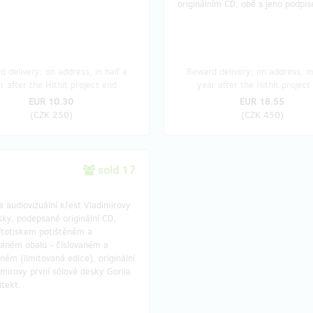
originálním CD, obě s jeho podpi
 delivery: on address, in half a
Reward delivery: on address, in
r after the Hithit project end
year after the Hithit project
EUR 10.30
EUR 18.55
(
CZK 250
)
(
CZK 450
)
sold 17
a audiovizuální křest Vladimirovy
ky, podepsané originální CD,
sítotiskem potištěném a
aném obalu - číslovaném a
ém (limitovaná edice), originální
mirovy první sólové desky Gorila
itekt.