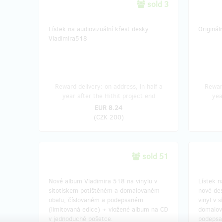
sold 3
Lístek na audiovizuální křest desky
Originá
Vladimira518
Reward delivery: on address, in half a
Reward
year after the Hithit project end
yea
EUR 8.24
(
CZK 200
)
sold 51
Nové album Vladimira 518 na vinylu v
Lístek n
sítotiskem potištěném a domalovaném
nové des
obalu, číslovaném a podepsaném
vinyl v 
(limitovaná edice) + vložené album na CD
domalov
v jednoduché pošetce.
podepsan