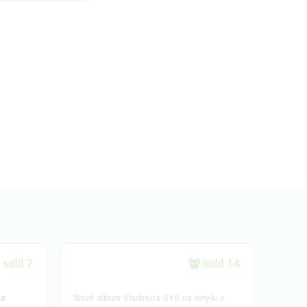
sold 7
sold 14
na
Nové album Vladimira 518 na vinylu v