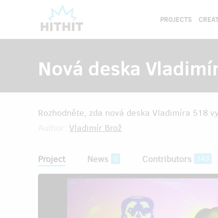
PROJECTS
CREAT
Nová deska Vladimí
Rozhodněte, zda nová deska Vladimíra 518 vyj
Author:
Vladimír Brož
Project
News
Contributors
0
143