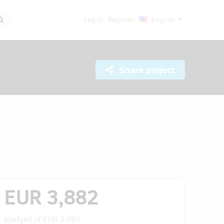
Log in
Register
English
Share project
EUR 3,882
pledged of
EUR 2,061