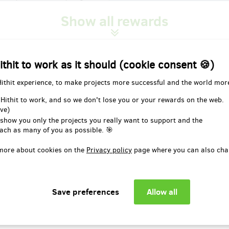
mirovy první sólové desky Gorila
Show all rewards
itekt.
 delivery: on address, in half a
r after the Hithit project end
ithit to work as it should (cookie consent 🍪)
EUR 61.82
(
CZK 1,500
)
 je jeho plán vrátit mezi nosiče vinyl. Klasické médium, na
Hithit experience, to make projects more successful and the world mor
o rovnou ve vysoké kvalitě vysokogramážového vinylu a
 Hithit to work, and so we don't lose you or your rewards on the web.
ve)
 show you only the projects you really want to support and the
energií navazovat na jeho první sólo počin z roku 2008
ach as many of you as possible. 🎯
edná o jeho pátý dlouhohrající počin, který vyjde jako již
more about cookies on the
Privacy policy
page where you can also cha
a přelomu jara a léta 2013.
p na vinyl, začíná na lístku na audiovizuální křest nového
věma variantám vinylového LP. První spočívá v luxusním a
 je lahůdka pro sběratele, tedy Vladimirem vlastnoručně
arianty obsahují i vložené samostatné CD.