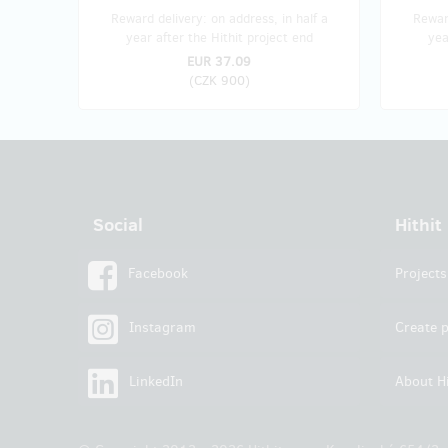
Reward delivery: on address, in half a
Reward
year after the Hithit project end
yea
EUR 37.09
(
CZK 900
)
Social
Hithit
Facebook
Projects
Instagram
Create p
LinkedIn
About Hi