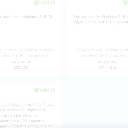
sold 31
lní nové album Vladimira 518 CD
2 ks nového alba Vladimira 518 
originálním CD, obě s jeho podpi
 delivery: on address, in half a
Reward delivery: on address, in
r after the Hithit project end
year after the Hithit project
EUR 10.30
EUR 18.55
(
CZK 250
)
(
CZK 450
)
sold 17
a audiovizuální křest Vladimirovy
ky, podepsané originální CD,
sítotiskem potištěném a
aném obalu - číslovaném a
ém (limitovaná edice), originální