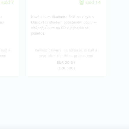
sold 7
sold 14
na
Nové album Vladimira 518 na vinylu v
sem
klasickém ofsetem potištěném obalu +
vložené album na CD v jednoduché
pošetce.
 half a
Reward delivery: on address, in half a
 end
year after the Hithit project end
EUR 20.61
(
CZK 500
)