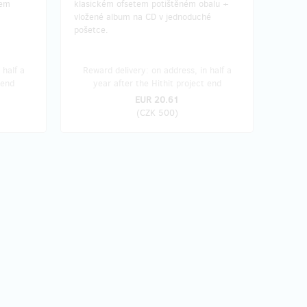
sem
klasickém ofsetem potištěném obalu +
vložené album na CD v jednoduché
pošetce.
 half a
Reward delivery: on address, in half a
 end
year after the Hithit project end
EUR 20.61
(
CZK 500
)