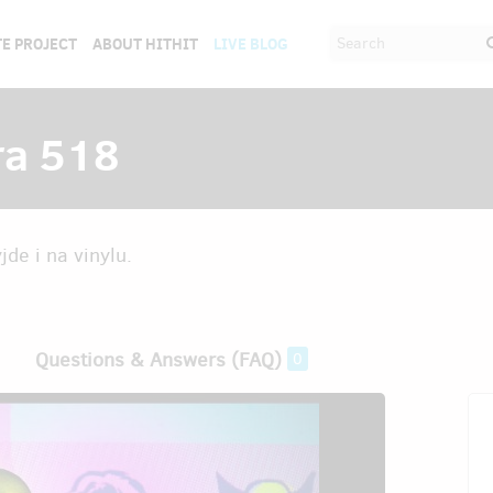
E PROJECT
ABOUT HITHIT
LIVE BLOG
ra 518
de i na vinylu.
Questions & Answers (FAQ)
0