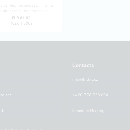
 delivery: on address, in half a
r after the Hithit project end
EUR 61.82
(
CZK 1,500
)
Contacts
info@hithit.cz
roject
+420 778 738 664
thit
Schedule Meeting