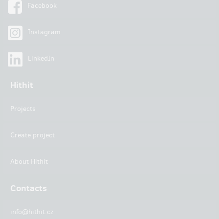
Facebook
Instagram
LinkedIn
Hithit
Projects
Create project
About Hithit
Contacts
info@hithit.cz