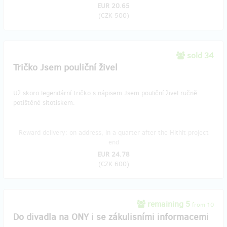
EUR 20.65
(
CZK 500
)
sold 34
Tričko Jsem pouliční živel
Už skoro legendární tričko s nápisem Jsem pouliční živel ručně
potištěné sítotiskem.
Reward delivery: on address, in a quarter after the Hithit project
end
EUR 24.78
(
CZK 600
)
remaining 5
from 10
Do divadla na ONY i se zákulisními informacemi