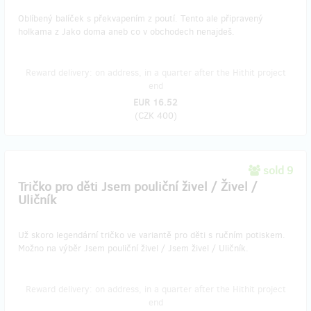
Oblíbený balíček s překvapením z poutí. Tento ale připravený
holkama z Jako doma aneb co v obchodech nenajdeš.
Reward delivery: on address, in a quarter after the Hithit project
end
EUR 16.52
(
CZK 400
)
sold 9
Tričko pro děti Jsem pouliční živel / Živel /
Uličník
Už skoro legendární tričko ve variantě pro děti s ručním potiskem.
Možno na výběr Jsem pouliční živel / Jsem živel / Uličník.
Reward delivery: on address, in a quarter after the Hithit project
end