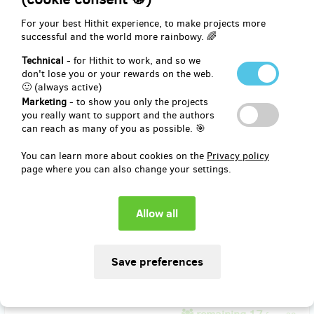
end
For your best Hithit experience, to make projects more
EUR 41.31
successful and the world more rainbowy. 🌈
(
CZK 1,000
)
Technical
- for Hithit to work, and so we
don't lose you or your rewards on the web.
🙂 (always active)
remaining 40
from 50
Marketing
- to show you only the projects
Patron_ka fotografie
you really want to support and the authors
can reach as many of you as possible. 🎯
Za 1000 korun vytiskneme ve vysoké kvalitě a dlouhé životnosti a
You can learn more about cookies on the
Privacy policy
zapaspartujeme jednu fotografii na výstavu. Vaše jméno bude
page where you can also change your settings.
uvedeno pod fotografií.
Reward delivery: in half a year after the Hithit project end
EUR 41.31
(
CZK 1,000
)