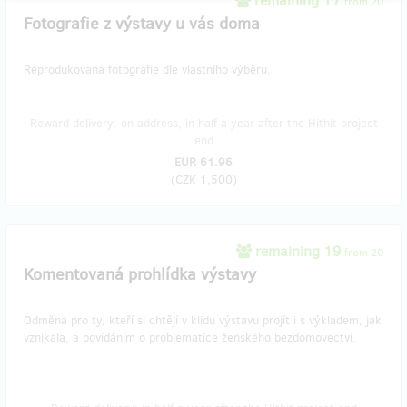
remaining 17
from 20
Fotografie z výstavy u vás doma
Reprodukovaná fotografie dle vlastního výběru.
Reward delivery: on address, in half a year after the Hithit project
end
EUR 61.96
(
CZK 1,500
)
remaining 19
from 20
Komentovaná prohlídka výstavy
Odměna pro ty, kteří si chtějí v klidu výstavu projít i s výkladem, jak
vznikala, a povídáním o problematice ženského bezdomovectví.