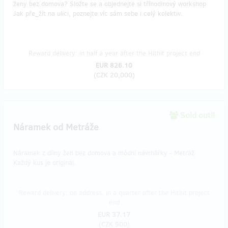
ženy bez domova? Složte se a objednejte si tříhodinový workshop
Jak pře_žít na ulici, poznejte víc sám sebe i celý kolektiv.
Reward delivery: in half a year after the Hithit project end
EUR 826.10
(
CZK 20,000
)
Sold out!!
Náramek od Metráže
Náramek z dílny žen bez domova a módní návrhářky - Metráž.
Každý kus je originál.
Reward delivery: on address, in a quarter after the Hithit project
end
EUR 37.17
(
CZK 900
)