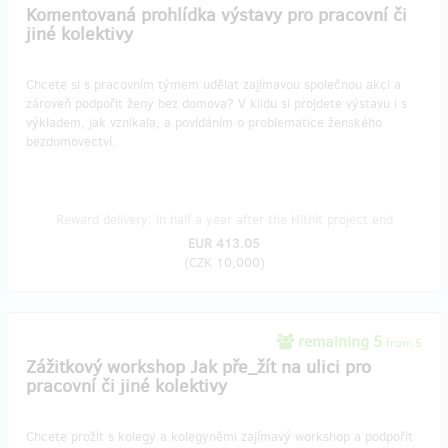
Komentovaná prohlídka výstavy pro pracovní či
jiné kolektivy
Chcete si s pracovním týmem udělat zajímavou společnou akci a
zároveň podpořit ženy bez domova? V klidu si projdete výstavu i s
výkladem, jak vznikala, a povídáním o problematice ženského
bezdomovectví.
Reward delivery: in half a year after the Hithit project end
EUR 413.05
(
CZK 10,000
)
remaining 5
from 5
Zážitkový workshop Jak pře_žít na ulici pro
pracovní či jiné kolektivy
Chcete prožít s kolegy a kolegyněmi zajímavý workshop a podpořit