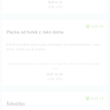
EUR 4.13
(
CZK 100
)
sold 26
Placka od holek z Jako doma
Ručně vyráběná placka jako překvapení vyrobená holkama z Jako
doma. Každý kus je originál.
Reward delivery: on address, in a quarter after the Hithit project
end
EUR 12.39
(
CZK 300
)
sold 12
Štěstíčko