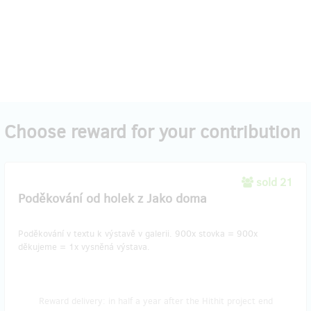
Choose reward for your contribution
sold 21
Poděkování od holek z Jako doma
Poděkování v textu k výstavě v galerii. 900x stovka = 900x
děkujeme = 1x vysněná výstava.
Reward delivery: in half a year after the Hithit project end