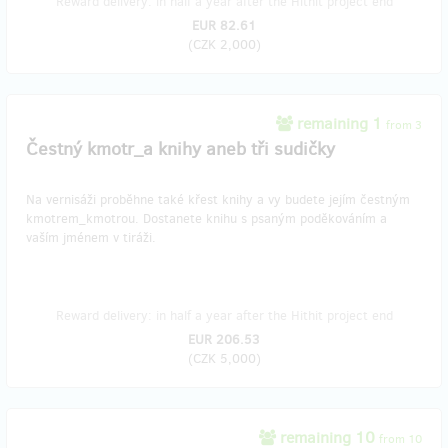
Reward delivery: in half a year after the Hithit project end
EUR 82.61
(
CZK 2,000
)
remaining 1
from 3
Čestný kmotr_a knihy aneb tři sudičky
Na vernisáži proběhne také křest knihy a vy budete jejím čestným
kmotrem_kmotrou. Dostanete knihu s psaným poděkováním a
vaším jménem v tiráži.
Reward delivery: in half a year after the Hithit project end
EUR 206.53
(
CZK 5,000
)
remaining 10
from 10