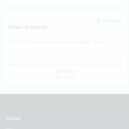
Sold out!!
Tričko od Metráže
Tričko z dílny žen bez domova a módní návrhářky - Metráž.
Reward delivery: on address, in a month after the Hithit project end
EUR 49.57
(
CZK 1,200
)
Social