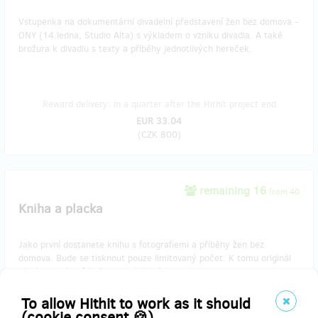
Vstupenka na dokumentární divadelní představení žen bez domova -
ONY (14.ledna, Studio Alta) s výkladem o vzniku divadla. A také
brožura k divadlu s texty a příběhy jednotlivých hereček.
Reward delivery: in a quarter after the Hithit project end
EUR 33.04
(
CZK 800
)
remaining 16
from 40
Kniha a placka
Jako první dostanete knihu s fotografiemi a příběhy žen bez
domova. Bude se tisknout pouze limitovaný počet. K tomu originál
placka vyrobená holkama z Jako doma.
To allow Hithit to work as it should
(cookie consent 🍪)
Reward delivery: on address, in half a year after the Hithit project