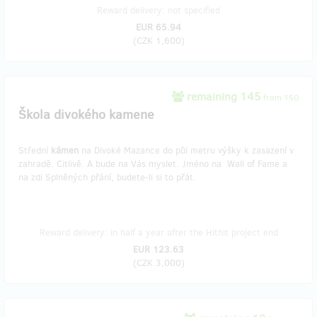
Reward delivery: not specified
EUR 65.94
(
CZK 1,600
)
remaining 145
from 150
Škola divokého kamene
Střední
kámen
na Divoké Mazance do půl metru výšky k zasazení v
zahradě. Citlivě. A bude na Vás myslet. Jméno na Wall of Fame a
na zdi Splněných přání, budete-li si to přát.
Reward delivery: in half a year after the Hithit project end
EUR 123.63
(
CZK 3,000
)