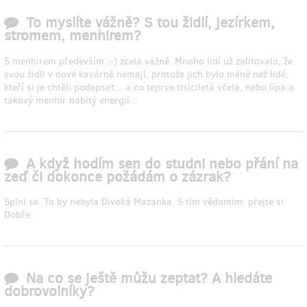
To myslíte vážně? S tou židlí, jezírkem,
stromem, menhirem?
S menhirem především :-) zcela vážně. Mnoho lidí už zalitovalo, že
svou židli v nové kavárně nemají, protože jich bylo méně než lidé,
kteří si je chtěli podepsat... a co teprve tisíciletá včela, nebo lípa a
takový menhir nabitý energií...
A když hodím sen do studni nebo přání na
zeď či dokonce požádám o zázrak?
Splní se. To by nebyla Divoká Mazanka. S tím vědomím: přejte si
Dobře.
Na co se ještě můžu zeptat? A hledáte
dobrovolníky?