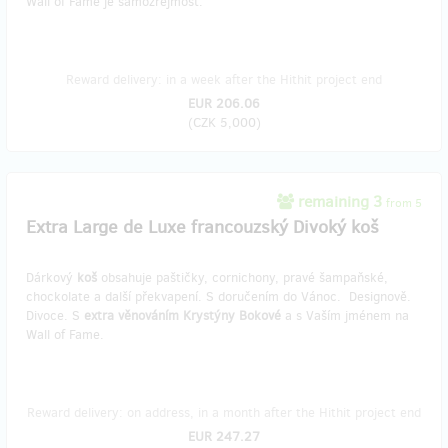
Wall of Fame je samozřejmost.
Reward delivery: in a week after the Hithit project end
EUR 206.06
(
CZK 5,000
)
remaining 3
from 5
Extra Large de Luxe francouzský Divoký koš
Dárkový
koš
obsahuje paštičky, cornichony, pravé šampaňské,
chockolate a další překvapení. S doručením do Vánoc. Designově.
Divoce. S
extra věnováním Krystýny Bokové
a s Vaším jménem na
Wall of Fame.
Reward delivery: on address, in a month after the Hithit project end
EUR 247.27