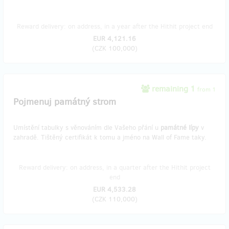
Reward delivery: on address, in a year after the Hithit project end
EUR 4,121.16
(
CZK 100,000
)
remaining 1
from 1
Pojmenuj památný strom
Umístění tabulky s věnováním dle Vašeho přání u
památné lípy
v
zahradě. Tištěný certifikát k tomu a jméno na Wall of Fame taky.
Reward delivery: on address, in a quarter after the Hithit project
end
EUR 4,533.28
(
CZK 110,000
)