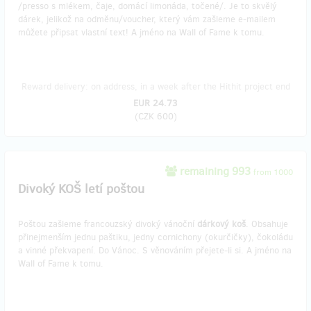
/presso s mlékem, čaje, domácí limonáda, točené/. Je to skvělý
dárek, jelikož na odměnu/voucher, který vám zašleme e-mailem
můžete připsat vlastní text! A jméno na Wall of Fame k tomu.
Reward delivery: on address, in a week after the Hithit project end
EUR 24.73
(
CZK 600
)
remaining 993
from 1000
Divoký KOŠ letí poštou
Poštou zašleme francouzský divoký vánoční
dárkový koš
. Obsahuje
přinejmenším jednu paštiku, jedny cornichony (okurčičky), čokoládu
a vinné překvapení. Do Vánoc. S věnováním přejete-li si. A jméno na
Wall of Fame k tomu.