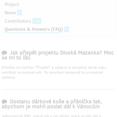
Project
News
8
Contributors
296
Questions & Answers (FAQ)
9
Jak přispět projektu Divoká Mazanka? Moc
se mi to líbí.
Klikněte na tlačítko "Přispět!" a vyberte si skutečný dárek nebo
certifikát ve zvolené výši. Po skončení kampaně ho promptně
zašleme.
Dostanu dárkové koše a přáníčka tak,
abychom je mohli poslat dál k Vánocům
Jednoznačně ANO, pokud jde o typ dárků, které se dají dát k