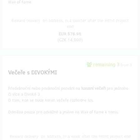
Wall of Fame.
Reward delivery: on address, in a quarter after the Hithit project
end
EUR 576.96
(
CZK 14,000
)
remaining 3
from 3
Večeře s DIVOKÝMI
Předvánoční nebo povánoční pozvání na
luxusní večeři
pro jednoho
či více a Divoké 3.
O tom, kde se bude konat večeře rozhodne los.
Odměna pouze pro odvážné a jméno na Wall of Fame k tomu.
Reward delivery: on address, in a week after the Hithit project end