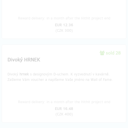
Reward delivery: in a month after the Hithit project end
EUR 12.36
(
CZK 300
)
sold 28
Divoký HRNEK
Divoký
hrnek
s designovým D-uchem. K vyzvednutí v kavárně.
Zašleme Vám voucher a napíšeme Vaše jméno na Wall of Fame.
Reward delivery: in a month after the Hithit project end
EUR 16.48
(
CZK 400
)