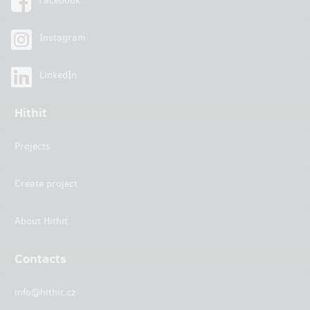
Facebook
Instagram
LinkedIn
Hithit
Projects
Create project
About Hithit
Contacts
info@hithit.cz