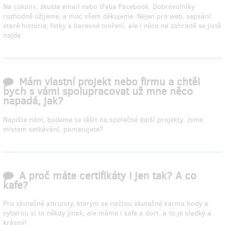
Na cokoliv, zkuste email nebo třeba Facebook. Dobrovolníky
rozhodně užijeme, a moc všem děkujeme. Nejen pro web, sepsání
staré historie, fotky a barevné tvoření, ale i něco na zahradě se jistě
najde.
Mám vlastní projekt nebo firmu a chtěl
bych s vámi spolupracovat už mne něco
napadá, jak?
Napište nám, budeme se těšit na společné další projekty. Jsme
místem setkávání, pamatujete?
A proč máte certifikáty i jen tak? A co
kafe?
Pro skutečné altruisty, kterým se načtou skutečné karma body a
vyberou si to někdy jinak, ale máme i kafe a dort, a to je sladký a
krásný!