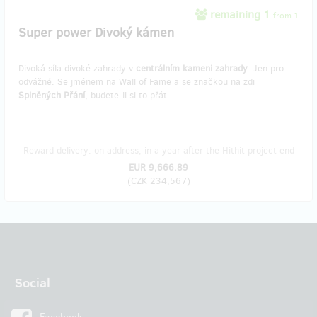
remaining 1
from 1
Super power Divoký kámen
Divoká síla divoké zahrady v
centrálním kameni zahrady
. Jen pro
odvážné. Se jménem na Wall of Fame a se značkou na zdi
Splněných Přání
, budete-li si to přát.
Reward delivery: on address, in a year after the Hithit project end
EUR 9,666.89
(
CZK 234,567
)
Social