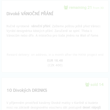
remaining 21
from 30
Divoké VÁNOČNÍ PŘÁNÍ
Ručně vyrobené
vánoční
přání
. Zašleme poštou ještě před Vánoci.
Vyrábí designérka lidských přání. Zaručeně se splní. Třeba k
Vánocům nebo dřív. A místečko pro Vaše jméno na Wall of Fame.
Reward delivery: on address, in a month after the Hithit project end
EUR 16.48
(
CZK 400
)
sold 14
10 Divokých DRINKS
V příjemném prostředí kavárny Divoké matky v Karlíně si budete
moci na základě designového voucheru dát postupně
deset nápojů