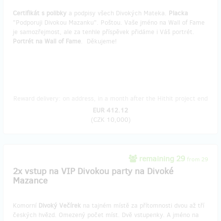
Certifikát s polibky
a podpisy všech Divokých Mateka.
Placka
"Podporuji Divokou Mazanku". Poštou. Vaše jméno na Wall of Fame
je samozřejmost, ale za tenhle příspěvek přidáme i Váš portrét.
Portrét na Wall of Fame
. Děkujeme!
Reward delivery: on address, in a month after the Hithit project end
EUR 412.12
(
CZK 10,000
)
remaining 29
from 29
2x vstup na VIP Divokou party na Divoké
Mazance
Komorní
Divoký Večírek
na tajném místě za přítomnosti dvou až tří
českých hvězd. Omezený počet míst. Dvě vstupenky. A jméno na