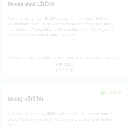
Divoká zlatá LŽIČKA
Kouzelná, designová, DIVOKÁ, zlatá, ale ne ze zlata.
Lžička
ve vánočním balení. Utište hlad. Pošleme na dobírku jako dárek
s certifikátem "podpořili jsme Divokou Mazanku". A Vaše jméno
bude uvedeno na Wall of Fame. Slibujeme.
Reward delivery: on address, in a week after the Hithit project end
EUR 12.36
(
CZK 300
)
sold 18
Divoký KŘIŠŤÁL
Zasadíme za Vás malý
křišťál
v křišťálovém poli zenové zahrady
Divoké Mazanky. Pro štěstí. A Vaše jméno vytesáme do Wall of
Fame.