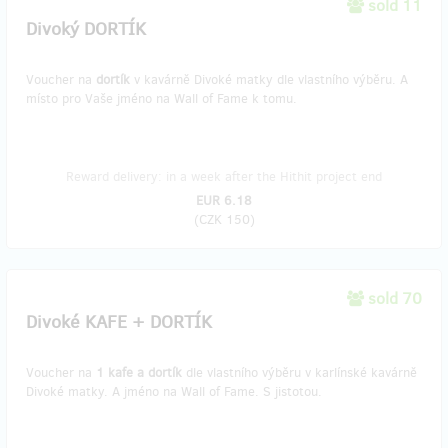
sold 11
Divoký DORTÍK
Voucher na
dortík
v kavárně Divoké matky dle vlastního výběru. A
místo pro Vaše jméno na Wall of Fame k tomu.
Reward delivery: in a week after the Hithit project end
EUR 6.18
(
CZK 150
)
sold 70
Divoké KAFE + DORTÍK
Voucher na
1 kafe a dortík
dle vlastního výběru v karlínské kavárně
Divoké matky. A jméno na Wall of Fame. S jistotou.