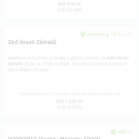
EUR 824.23
(
CZK 20,000
)
remaining 10
from 10
Zeď deseti Zázraků
Napíšeme Vaše jméno či iniciály a přání či zkratku na
zídku Deseti
Zázraků
. Stane se. Přejte si dobře. Do měsíce. A jméno na wall of
Fame budete mít taky.
Reward delivery: in a month after the Hithit project end
EUR 1,236.35
(
CZK 30,000
)
sold 1