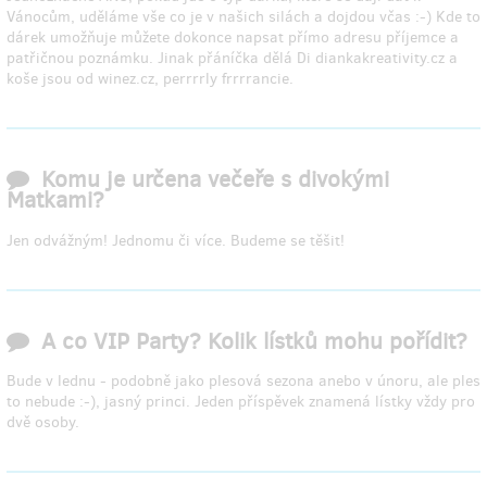
Vánocům, uděláme vše co je v našich silách a dojdou včas :-) Kde to
dárek umožňuje můžete dokonce napsat přímo adresu příjemce a
patřičnou poznámku. Jinak přáníčka dělá Di diankakreativity.cz a
koše jsou od winez.cz, perrrrly frrrrancie.
Komu je určena večeře s divokými
Matkami?
Jen odvážným! Jednomu či více. Budeme se těšit!
A co VIP Party? Kolik lístků mohu pořídit?
Bude v lednu - podobně jako plesová sezona anebo v únoru, ale ples
to nebude :-), jasný princi. Jeden příspěvek znamená lístky vždy pro
dvě osoby.