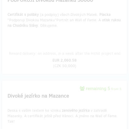
PODPORUJI Divokou Mazanku 50000
Certifikát s polibky
(a podpisy) všech Divokých Matek.
Placka
"Podporuji Divokou Mazanku"Portrét an Wall of Fame. A
otisk rukou
na Chodníku Slávy
. Děkujeme.
Reward delivery: on address, in a week after the Hithit project end
EUR 2,060.58
(
CZK 50,000
)
remaining 5
from 5
Divoké jezírko na Mazance
Deska s vaším textem ke vzniku
zenového
jezírka
v zahradě
Mazanky. A certifikát ještě před Vánoci. A jméno na Wall of Fame.
Tak!