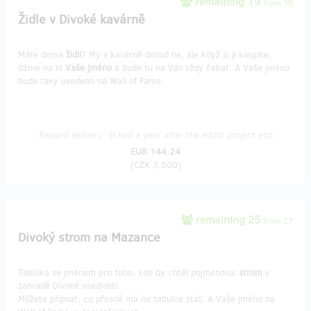
remaining 19
from 30
Židle v Divoké kavárně
Máte doma
židli
? My v kavárně dosud ne, ale když si ji koupíte,
dáme na ni
Vaše jméno
a bude tu na Vás vždy čekat. A Vaše jméno
bude taky uvedeno na Wall of Fame.
Reward delivery: in half a year after the Hithit project end
EUR 144.24
(
CZK 3,500
)
remaining 25
from 27
Divoký strom na Mazance
Tabulka se jménem pro toho, kdo by chtěl pojmenoval
strom
v
zahradě Divoké usedlosti.
Můžete připsat, co přesně má na tabulce stát. A Vaše jméno na