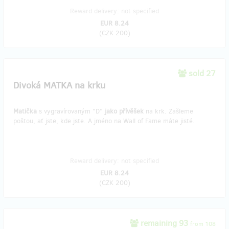
Reward delivery: not specified
EUR 8.24
(
CZK 200
)
sold 27
Divoká MATKA na krku
Matička
s vygravírovaným "D"
jako přívěšek
na krk. Zašleme
poštou, ať jste, kde jste. A jméno na Wall of Fame máte jisté.
Reward delivery: not specified
EUR 8.24
(
CZK 200
)
remaining 93
from 108