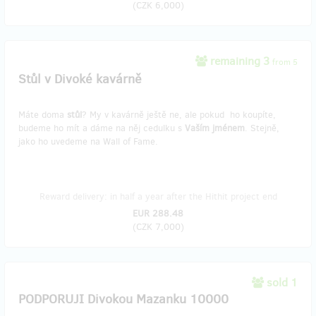
(
CZK 6,000
)
remaining 3
from 5
Stůl v Divoké kavárně
Máte doma
stůl
? My v kavárně ještě ne, ale pokud ho koupíte,
budeme ho mít a dáme na něj cedulku s
Vaším jménem
. Stejně,
jako ho uvedeme na Wall of Fame.
Reward delivery: in half a year after the Hithit project end
EUR 288.48
(
CZK 7,000
)
sold 1
PODPORUJI Divokou Mazanku 10000