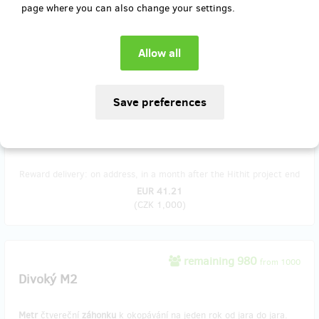
page where you can also change your settings.
PODPORUJI Divokou Mazanku 1000
Certifikát s polibky
(a podpisy) všech Divokých Matek a
placka
k
tomu. Zašleme poštou. A jméno na Wall of Fame hezky tučně.
Reward delivery: on address, in a month after the Hithit project end
EUR 41.21
(
CZK 1,000
)
remaining 980
from 1000
Divoký M2
Metr
čtvereční
záhonku
k okopávání na jeden rok od jara do jara.