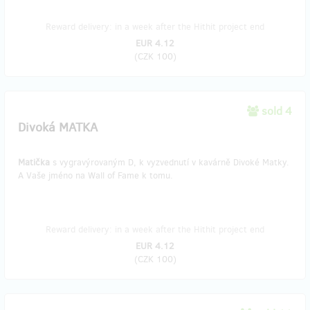
Reward delivery: in a week after the Hithit project end
EUR 4.12
(
CZK 100
)
sold 4
Divoká MATKA
Matička
s vygravýrovaným D, k vyzvednutí v kavárně Divoké Matky.
A Vaše jméno na Wall of Fame k tomu.
Reward delivery: in a week after the Hithit project end
EUR 4.12
(
CZK 100
)