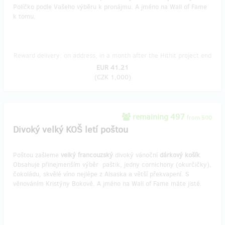
Políčko podle Vašeho výběru k pronájmu. A jméno na Wall of Fame
k tomu.
Reward delivery: on address, in a month after the Hithit project end
EUR 41.21
(
CZK 1,000
)
remaining 497
from 500
Divoký velký KOŠ letí poštou
Poštou zašleme
velký francouzský
divoký vánoční
dárkový košík
.
Obsahuje přinejmenším výběr paštik, jedny cornichony (okurčičky),
čokoládu, skvělé víno nejlépe z Alsaska a větší překvapení. S
věnováním Kristýny Bokové. A jméno na Wall of Fame máte jisté.