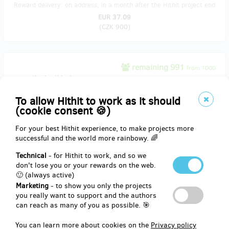
Reward delivery: on address, in a month after the Hithit project end
EUR 37.09
(
CZK 900
)
remaining 991
from 1000
Splněná Přání
To allow Hithit to work as it should
Napíšeme Vaše
přání
na zeď Tisíce Splněných Přání. Buďte pozorní,
(cookie consent 🍪)
přejte si dobře. Do čtvrt roku se splní. A jméno na Wall of Fame k
tomu.
For your best Hithit experience, to make projects more
successful and the world more rainbowy. 🌈
Technical
- for Hithit to work, and so we
Reward delivery: on address, in a quarter after the Hithit project
don't lose you or your rewards on the web.
end
🙂 (always active)
EUR 41.21
Marketing
- to show you only the projects
(
CZK 1,000
)
you really want to support and the authors
can reach as many of you as possible. 🎯
You can learn more about cookies on the
Privacy policy
sold 11