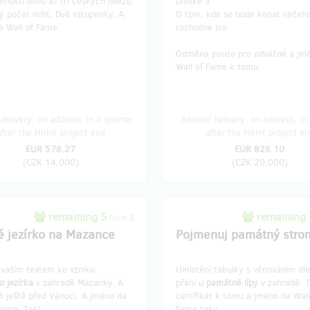
mnosti dvou až tří českých hvězd.
Divoké 3.
 počet míst. Dvě vstupenky. A
O tom, kde se bude konat večeře
a Wall of Fame.
rozhodne los.
Odměna pouze pro odvážné a jm
Wall of Fame k tomu.
delivery: on address, in a quarter
Reward delivery: on address, in
after the Hithit project end
after the Hithit project en
EUR 578.27
EUR 826.10
(
CZK 14,000
)
(
CZK 20,000
)
remaining 5
remaining
from 5
é jezírko na Mazance
Pojmenuj památný stro
 vaším textem ke vzniku
Umístění tabulky s věnováním dl
o
jezírka
v zahradě Mazanky. A
přání u
památné lípy
v zahradě. T
át ještě před Vánoci. A jméno na
certifikát k tomu a jméno na Wall
Fame. Tak!
Fame taky.