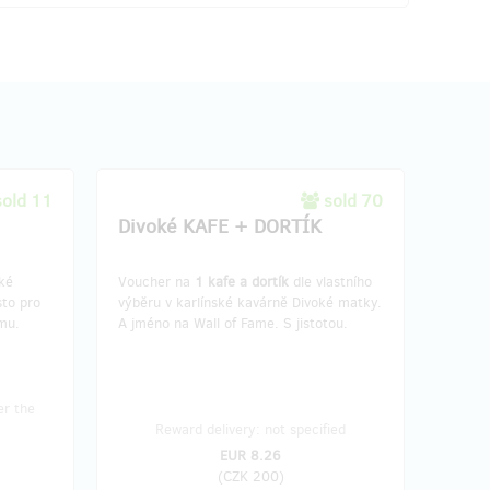
sold 11
sold 70
Divoké KAFE + DORTÍK
ké
Voucher na
1 kafe a dortík
dle vlastního
sto pro
výběru v karlínské kavárně Divoké matky.
mu.
A jméno na Wall of Fame. S jistotou.
er the
Reward delivery: not specified
EUR 8.26
(
CZK 200
)