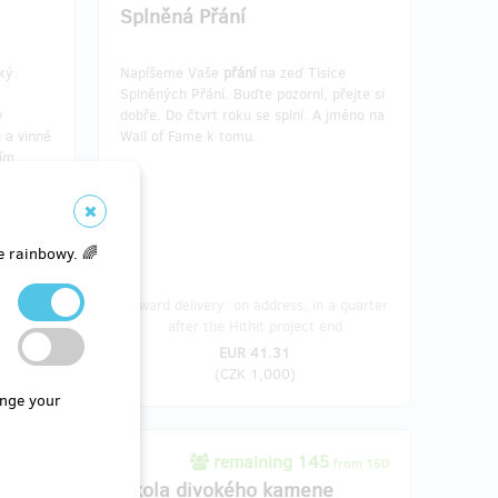
Splněná Přání
ký
Napíšeme Vaše
přání
na zeď Tisíce
Splněných Přání. Buďte pozorní, přejte si
y
dobře. Do čtvrt roku se splní. A jméno na
 a vinné
Wall of Fame k tomu.
ním
Fame k
e rainbowy. 🌈
 a month
Reward delivery: on address, in a quarter
d
after the Hithit project end
EUR 41.31
(
CZK 1,000
)
nge your
remaining 145
from 500
from 150
oštou
Škola divokého kamene