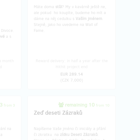
Máte doma
stůl
? My v kavárně ještě ne,
ale pokud ho koupíte, budeme ho mít a
dáme na něj cedulku s
Vaším jménem
.
Stejně, jako ho uvedeme na Wall of
 Divoce.
Fame.
ové
a s
 a month
Reward delivery: in half a year after the
d
Hithit project end
EUR 289.14
(
CZK 7,000
)
 3
remaining 10
from 3
from 10
Zeď deseti Zázraků
ání na
Napíšeme Vaše jméno či iniciály a přání
 a
či zkratku na
zídku Deseti
Zázraků
.