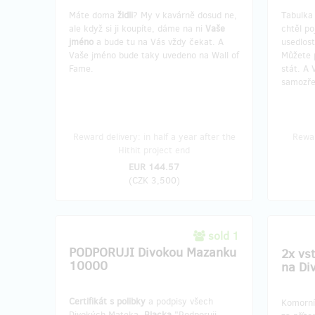
Máte doma
židli
? My v kavárně dosud ne,
Tabulka
ale když si ji koupíte, dáme na ni
Vaše
chtěl p
jméno
a bude tu na Vás vždy čekat. A
usedlost
Vaše jméno bude taky uvedeno na Wall of
Můžete 
Fame.
stát. A 
samozře
Reward delivery: in half a year after the
Rewar
Hithit project end
EUR 144.57
(
CZK 3,500
)
sold 1
PODPORUJI Divokou Mazanku
2x vs
10000
na Di
Certifikát s polibky
a podpisy všech
Komorn
Divokých Mateka.
Placka
"Podporuji