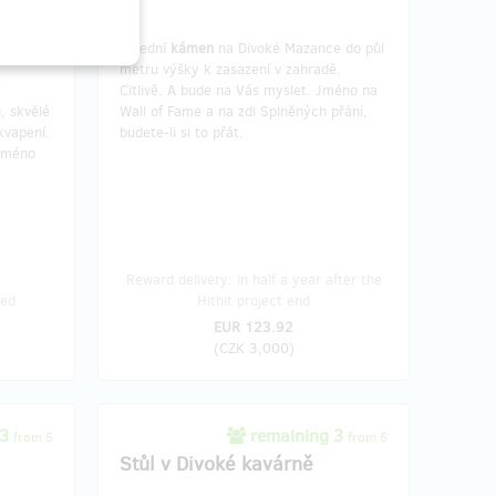
ký
divoký
Střední
kámen
na Divoké Mazance do půl
metru výšky k zasazení v zahradě.
y
Citlivě. A bude na Vás myslet. Jméno na
, skvělé
Wall of Fame a na zdi Splněných přání,
kvapení.
budete-li si to přát.
 jméno
Reward delivery: in half a year after the
ied
Hithit project end
EUR 123.92
(
CZK 3,000
)
 3
remaining 3
from 5
from 5
Stůl v Divoké kavárně