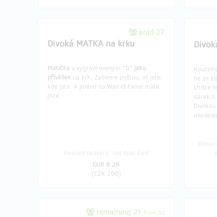
sold 27
Divoká MATKA na krku
Divok
Matička
s vygravírovaným "D"
jako
Kouzelná
přívěšek
na krk. Zašleme poštou, ať jste,
ne ze zl
kde jste. A jméno na Wall of Fame máte
Utište h
jisté.
dárek s 
Divokou
uvedeno
Reward
Reward delivery: not specified
EUR 8.26
(
CZK 200
)
remaining 21
from 30