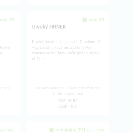
sold 18
sold 28
Divoký HRNEK
Divoký
hrnek
s designovým D-uchem. K
Divoké
vyzvednutí v kavárně. Zašleme Vám
no
voucher a napíšeme Vaše jméno na Wall
of Fame.
ter the
Reward delivery: in a month after the
Hithit project end
EUR 16.52
(
CZK 400
)
remaining 991
rom 1000
from 1000