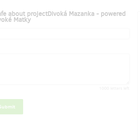
cafe about projectDivoká Mazanka - powered
voké Matky
1000
letters left
Submit