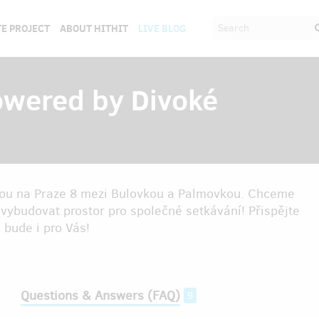
E PROJECT
ABOUT HITHIT
LIVE BLOG
owered by Divoké
dou na Praze 8 mezi Bulovkou a Palmovkou. Chceme
 a vybudovat prostor pro společné setkávání! Přispějte
 bude i pro Vás!
Questions & Answers (FAQ)
9