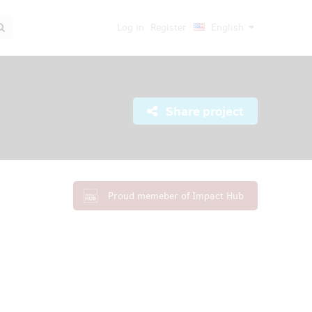
Log in
Register
English
Share project
Proud memeber of Impact Hub