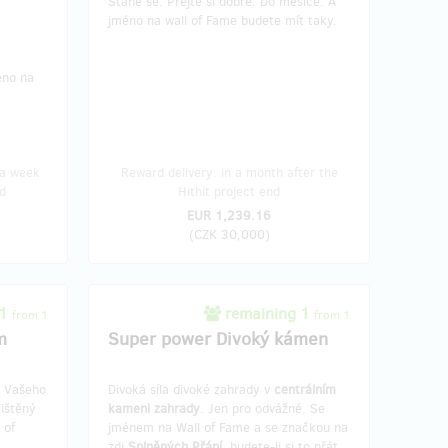
Stane se. Přejte si dobře. Do měsíce. A
jméno na wall of Fame budete mít taky.
éno na
 a week
Reward delivery: in a month after the
d
Hithit project end
EUR 1,239.16
(
CZK 30,000
)
 1
remaining 1
from 1
from 1
m
Super power Divoký kámen
e Vašeho
Divoká síla divoké zahrady v
centrálním
ištěný
kameni zahrady
. Jen pro odvážné. Se
 of
jménem na Wall of Fame a se značkou na
zdi
Splněných Přání
, budete-li si to přát.