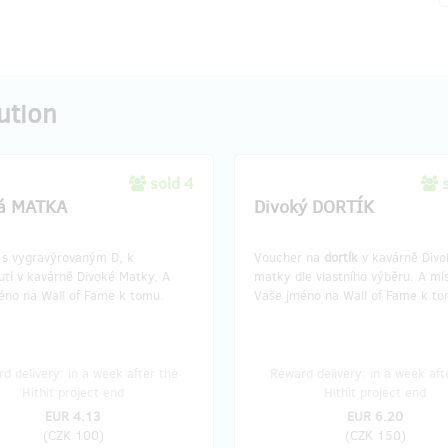
ution
sold 4
á MATKA
Divoký DORTÍK
a
s vygravýrovaným D, k
Voucher na
dortík
v kavárně Divo
utí v kavárně Divoké Matky. A
matky dle vlastního výběru. A mí
éno na Wall of Fame k tomu.
Vaše jméno na Wall of Fame k to
d delivery: in a week after the
Reward delivery: in a week aft
Hithit project end
Hithit project end
EUR 4.13
EUR 6.20
(
CZK 100
)
(
CZK 150
)