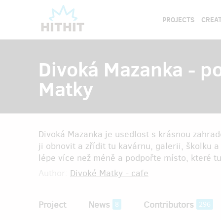
PROJECTS
CREAT
Divoká Mazanka - p
Matky
Divoká Mazanka je usedlost s krásnou zahra
ji obnovit a zřídit tu kavárnu, galerii, školku
lépe více než méně a podpořte místo, které tu
Author:
Divoké Matky - cafe
Project
News
Contributors
8
296