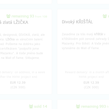
remaining 93
from 108
Divoký KŘIŠŤÁL
á zlatá LŽIČKA
Zasadíme za Vás malý
křišťál
v
, designová, DIVOKÁ, zlatá, ale
křišťálovém poli zenové zahrady 
ata.
Lžička
ve vánočním balení.
Mazanky. Pro štěstí. A Vaše jmé
lad. Pošleme na dobírku jako
vytesáme do Wall of Fame.
certifikátem "podpořili jsme
 Mazanku". A Vaše jméno bude
 na Wall of Fame. Slibujeme.
 delivery: on address, in a week
Reward delivery: in a month af
after the Hithit project end
Hithit project end
EUR 12.39
EUR 12.39
(
CZK 300
)
(
CZK 300
)
sold 14
remaining 993
f