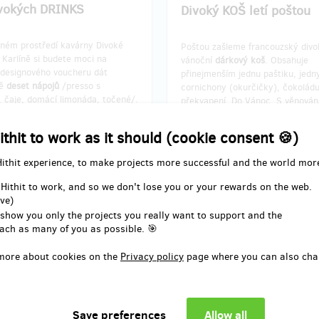
vokých DRINKS
Divoký KOŠ letí poštou
mném prostředí kavárny Divoké
Poštou zašleme francouzský divo
Karlíně si budete moci na
vánoční
dárkový koš
. Obsahuje
 designového voucheru dát
přinejmenším jednu paštiku, jedn
ně
deset nápojů
/presso s
cornichony (okurčičky), čokoládu
 čaje, domácí limonáda, točené/.
překvapení. Do Vánoc. S věnová
vělý dárek, jelikož na
přejete-li si. A jméno na Wall of 
voucher, který vám zašleme e-
tomu.
ithit to work as it should (cookie consent 🍪)
ůžete připsat vlastní text! A
a Wall of Fame k tomu.
Hithit experience, to make projects more successful and the world mor
 Hithit to work, and so we don't lose you or your rewards on the web.
 delivery: on address, in a week
Reward delivery: on address, in
ve)
after the Hithit project end
after the Hithit project en
 show you only the projects you really want to support and the
EUR 24.78
EUR 37.17
ach as many of you as possible. 🎯
(
CZK 600
)
(
CZK 900
)
more about cookies on the
Privacy policy
page where you can also cha
remaining 980
remaining 497
from 1000
ý M2
Divoký velký KOŠ letí p