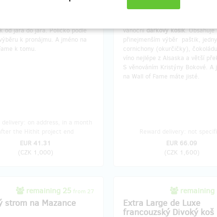
vereční
záhonku
k okopávání na
Poštou zašleme
velký francouzs
k od jara do jara. Políčko podle
vánoční
dárkový košík
. Obsahuje
výběru k pronájmu. A jméno na
přinejmenším výběr paštik, jedn
 Fame k tomu.
cornichony (okurčičky), čokoládu
víno nejlépe z Alsaska a větší pře
S věnováním Kristýny Bokové. A
na Wall of Fame máte jisté.
delivery: on address, in a month
after the Hithit project end
Reward delivery: not specif
EUR 41.31
EUR 66.09
(
CZK 1,000
)
(
CZK 1,600
)
remaining 25
remaining
from 27
ý strom na Mazance
Extra Large de Luxe
francouzský Divoký koš