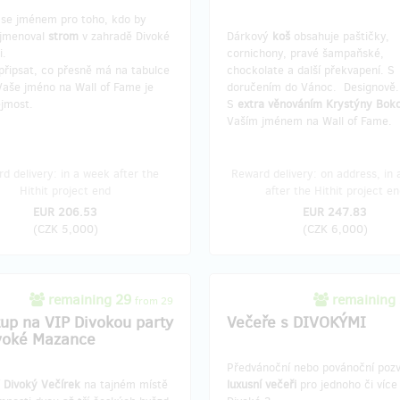
 se jménem pro toho, kdo by
ojmenoval
strom
v zahradě Divoké
Dárkový
koš
obsahuje paštičky,
i.
cornichony, pravé šampaňské,
připsat, co přesně má na tabulce
chockolate a další překvapení. S
Vaše jméno na Wall of Fame je
doručením do Vánoc. Designově.
jmost.
S
extra věnováním Krystýny Bok
Vaším jménem na Wall of Fame.
d delivery: in a week after the
Reward delivery: on address, in
Hithit project end
after the Hithit project en
EUR 206.53
EUR 247.83
(
CZK 5,000
)
(
CZK 6,000
)
remaining 29
remaining
from 29
tup na VIP Divokou party
Večeře s DIVOKÝMI
voké Mazance
Předvánoční nebo povánoční pozv
í
Divoký Večírek
na tajném místě
luxusní večeři
pro jednoho či více