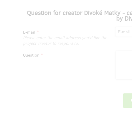
Question for creator Divoké Matky - 
by Di
E-mail
Please enter the email address you'd like the
project creator to respond to.
Question