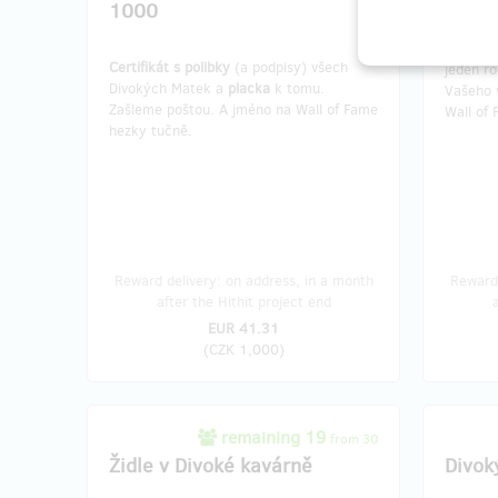
1000
Metr
čt
Certifikát s polibky
(a podpisy) všech
jeden ro
Divokých Matek a
placka
k tomu.
Vašeho 
Zašleme poštou. A jméno na Wall of Fame
Wall of
hezky tučně.
Reward delivery: on address, in a month
Reward 
after the Hithit project end
EUR 41.31
(
CZK 1,000
)
remaining 19
from 30
Židle v Divoké kavárně
Divok