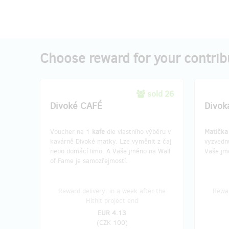
Choose reward for your contrib
sold 26
Divoké CAFÉ
Divok
Voucher na 1
kafe
dle vlastního výběru v
Matičk
kavárně Divoké matky. Lze vyměnit z čaj
vyzvedn
nebo domácí limo. A Vaše jméno na Wall
Vaše jm
of Fame je samozřejmostí.
Reward delivery: in a week after the
Rewar
Hithit project end
EUR 4.13
(
CZK 100
)