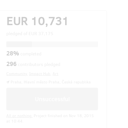
EUR 10,731
pledged of
EUR 37,175
28%
completed
296
contributors pledged
Community
,
Impact Hub
,
Art
Praha, Hlavní město Praha, Česká republika
Unsuccessful
All or nothing.
Project finished on Nov 18, 2015
at 10:44.