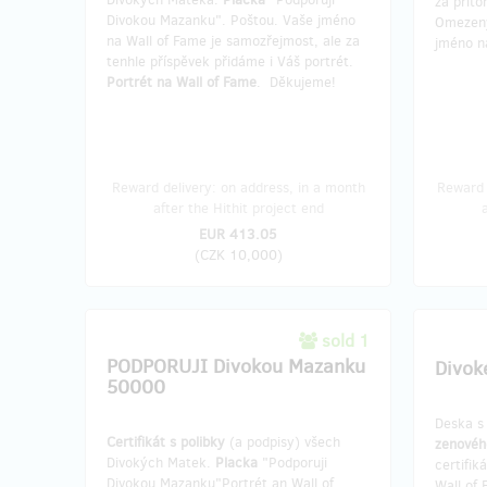
za příto
Divokou Mazanku". Poštou. Vaše jméno
Omezený
na Wall of Fame je samozřejmost, ale za
jméno n
tenhle příspěvek přidáme i Váš portrét.
Portrét na Wall of Fame
. Děkujeme!
Reward delivery: on address, in a month
Reward 
after the Hithit project end
EUR 413.05
(
CZK 10,000
)
sold 1
PODPORUJI Divokou Mazanku
Divok
50000
Deska s
Certifikát s polibky
(a podpisy) všech
zenovéh
Divokých Matek.
Placka
"Podporuji
certifik
Divokou Mazanku"Portrét an Wall of
Wall of 