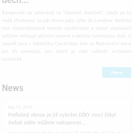
Šampionát se odehrává ve "skotské divočině", takže se to
nedá sfouknout za pár korun jako výlet do Londýna. Nelétají
tam nízkonákladové letecké společnosti a tamní ubytovací
zařízení nebojují akčními cenami o každou turistickou duši. V
zásadě jsou v městečku Carrbridge, kde se Mistrovství koná
jen tři pensiony, pro které je celá událost vrcholem
turistické…
More
News
Sep 17, 2015
Potřebný obnos je již vybrán! DÍKY moc! Díky!
Avšak stále můžete nakupovat...