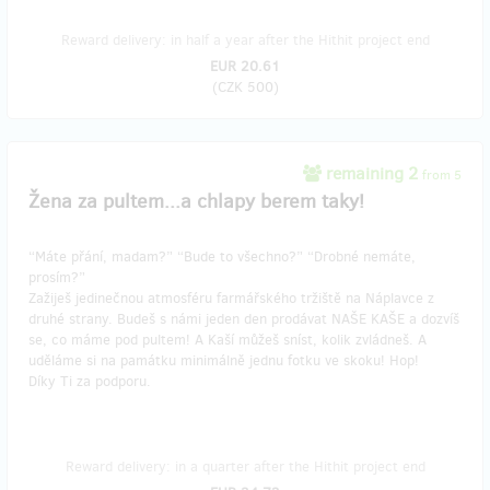
Reward delivery: in half a year after the Hithit project end
EUR 20.61
(
CZK 500
)
remaining 2
from 5
Žena za pultem...a chlapy berem taky!
“Máte přání, madam?” “Bude to všechno?” “Drobné nemáte,
prosím?”
Zažiješ jedinečnou atmosféru farmářského tržiště na Náplavce z
druhé strany. Budeš s námi jeden den prodávat NAŠE KAŠE a dozvíš
se, co máme pod pultem! A Kaší můžeš sníst, kolik zvládneš. A
uděláme si na památku minimálně jednu fotku ve skoku! Hop!
Díky Ti za podporu.
Reward delivery: in a quarter after the Hithit project end