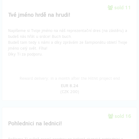
sold 11
Tvé jméno hrdě na hrudi!
Napíšeme si Tvoje jméno na náš reprezentační dres (na zástěru) a
budeš nás hřát u srdce! Buch buch.
Budeš tam tedy s námi a díky zprávám ze šampionátu obletí Tvoje
jméno celý svět. Fíha!
Díky Ti za podporu.
Reward delivery: in a month after the Hithit project end
EUR 8.24
(
CZK 200
)
sold 16
Pohlednici na lednici!