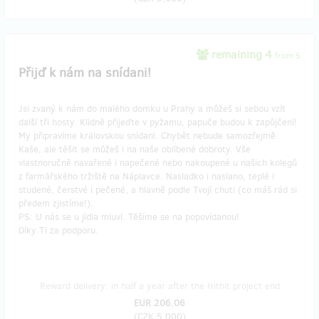
remaining 4
from 5
Přijď k nám na snídani!
Jsi zvaný k nám do malého domku u Prahy a můžeš si sebou vzít
další tři hosty. Klidně přijeďte v pyžamu, papuče budou k zapůjčení!
My připravíme královskou snídani. Chybět nebude samozřejmě
Kaše, ale těšit se můžeš i na naše oblíbené dobroty. Vše
vlastnoručně navařené i napečené nebo nakoupené u našich kolegů
z farmářského tržiště na Náplavce. Nasladko i naslano, teplé i
studené, čerstvé i pečené, a hlavně podle Tvojí chuti (co máš rád si
předem zjistíme!).
PS: U nás se u jídla mluví. Těšíme se na popovídanou!
Díky Ti za podporu.
Reward delivery: in half a year after the Hithit project end
EUR 206.06
(
CZK 5,000
)