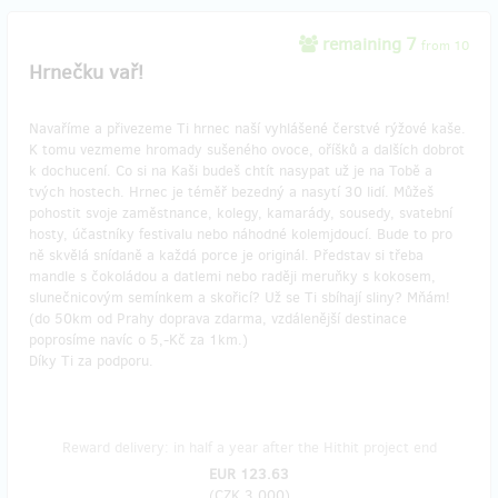
remaining 7
from 10
Hrnečku vař!
Navaříme a přivezeme Ti hrnec naší vyhlášené čerstvé rýžové kaše.
K tomu vezmeme hromady sušeného ovoce, oříšků a dalších dobrot
k dochucení. Co si na Kaši budeš chtít nasypat už je na Tobě a
tvých hostech. Hrnec je téměř bezedný a nasytí 30 lidí. Můžeš
pohostit svoje zaměstnance, kolegy, kamarády, sousedy, svatební
hosty, účastníky festivalu nebo náhodné kolemjdoucí. Bude to pro
ně skvělá snídaně a každá porce je originál. Představ si třeba
mandle s čokoládou a datlemi nebo raději meruňky s kokosem,
slunečnicovým semínkem a skořicí? Už se Ti sbíhají sliny? Mňám!
(do 50km od Prahy doprava zdarma, vzdálenější destinace
poprosíme navíc o 5,-Kč za 1km.)
Díky Ti za podporu.
Reward delivery: in half a year after the Hithit project end
EUR 123.63
(
CZK 3,000
)