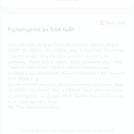
Sold out!!
Pojmenujeme po Tobě Kaši!
Také sníš o tom, že se po Tobě bude jmenovat náměstí, ulice či
letiště? My nabízíme něco lepšího! Jeden z našich Speciálů ponese
Tvoje jméno nebo třeba přezdívku (v mezích slušnosti). Pro
představu: “Méďův dýňový nákyp”, “Attilův pohankový prejt” nebo
“Veverčin oříškový sen”. (Jména i chuťové kombinace jsou
smyšlené a naprosto bláznivé. Jakákoliv podobnost s žijící osobou je
čistě náhodná...!)
Speciál ochutnáš jako první, ještě před uvedením do prodeje. Bude
nás zajímat tvůj chuťový názor a případně i poupravíme recepturu.
Je samozřejmostí, že 10 kusů tohoto Speciálu dostaneš jako první,
ať se můžeš pochlubit. Wau!
Díky Ti za obrovskou podporu.
Reward delivery: in a year after the Hithit project end