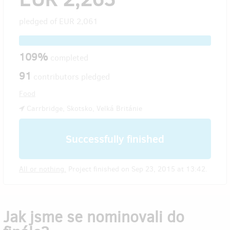
pledged of
EUR 2,061
109%
completed
91
contributors pledged
Food
Carrbridge, Skotsko, Velká Británie
Successfully finished
All or nothing.
Project finished on Sep 23, 2015 at 13:42.
Jak jsme se nominovali do