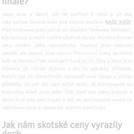
finále?
Jsme Jana a David, pět let patříme k sobě a už dva
roky vaříme čerstvé kaše pod vlastní značkou
NAŠE KAŠE
.
Před nedávnem jsme pátrali po nějakém "kašovém festivalu",
kde bychom si mohli rozšířit chuťové obzory. Prostě ochutnat
něco nového nebo netradičního. Festival jsme nakonec
nenašli, ale objevili jsme rovnou Mistrovství světa ve vaření
kaší ve Skotsku! Fakt existuje!!! Koná se 10. října a letos je to
dokonce 22. ročník! Zbývalo 5 dní do uzávěrky přihlášek.
Nebylo čas na rozmyšlenou. Vymysleli jsme recept a poslali
přihlášku. Za pár dní nám přišel email, že postupujeme do
finálového klání! Jsme jediní Češi, kteří tam jedou bojovat o
zlato! To je jako sen! Super! A teď jen potřebujeme peníze na
nákladnou cestu a ubytování. A proto jsme tady!
Jak nám skotské ceny vyrazily
dech...