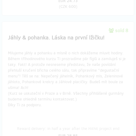
EUR 24.73
(
CZK 600
)
sold 8
Jáhly & pohanka. Láska na první lžičku!
Milujeme jáhly a pohanku a mlsně o nich dokážeme mluvit hodiny.
Během tříhodinového kurzu Ti prozradíme pár fíglů a zamiluješ si je
taky. Fakt! A protože nesneseme představu, že naše povídání
přehluší kručení břicha celého sálu, tak připravíme "degustační
menu"! Těš se na: Nepečený jáhelník, Pohankový mls, Zeleninové
jáhloto, Pohankové krekry a Jáhlové placičky. Budeš mít boule za
ušima! Ach!
(Kurz se uskuteční v Praze a v Brně. Všechny přihlášené gurmány
budeme ohledně termínu kontaktovat.)
Díky Ti za podporu.
Reward delivery: in half a year after the Hithit project end
EUR 28.85