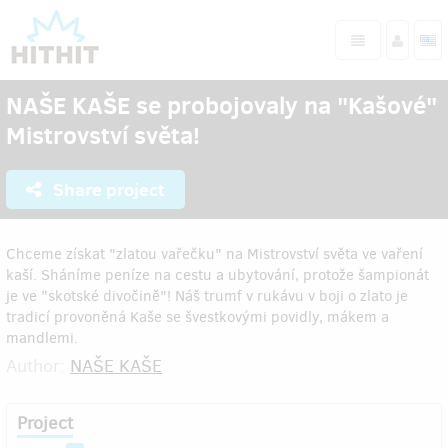
NAŠE KAŠE se probojovaly na "Kašové"
Mistrovství světa!
Share project
Chceme získat "zlatou vařečku" na Mistrovství světa ve vaření
kaší. Sháníme peníze na cestu a ubytování, protože šampionát
je ve "skotské divočině"! Náš trumf v rukávu v boji o zlato je
tradicí provoněná Kaše se švestkovými povidly, mákem a
mandlemi.
Author:
NAŠE KAŠE
Project