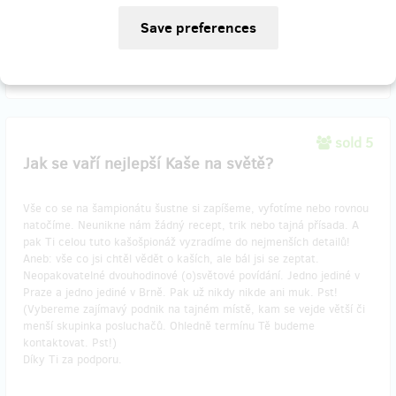
Reward delivery: on address, in a quarter after the Hithit project
end
EUR 16.48
(
CZK 400
)
sold 5
Jak se vaří nejlepší Kaše na světě?
Vše co se na šampionátu šustne si zapíšeme, vyfotíme nebo rovnou
natočíme. Neunikne nám žádný recept, trik nebo tajná přísada. A
pak Ti celou tuto kašošpionáž vyzradíme do nejmenších detailů!
Aneb: vše co jsi chtěl vědět o kaších, ale bál jsi se zeptat.
Neopakovatelné dvouhodinové (o)světové povídání. Jedno jediné v
Praze a jedno jediné v Brně. Pak už nikdy nikde ani muk. Pst!
(Vybereme zajímavý podnik na tajném místě, kam se vejde větší či
menší skupinka posluchačů. Ohledně termínu Tě budeme
kontaktovat. Pst!)
Díky Ti za podporu.