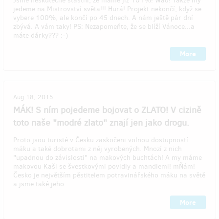
Jsme neskutečně šťastní, že máme již 101%! Wau! Takže my
jedeme na Mistrovství světa!!! Hurá! Projekt nekončí, když se
vybere 100%, ale končí po 45 dnech. A nám ještě pár dní
zbývá. A vám taky! PS: Nezapomeňte, že se blíží Vánoce...a
máte dárky??? :-)
More
Aug 18, 2015
MÁK! S ním pojedeme bojovat o ZLATO! V cizině
toto naše "modré zlato" znají jen jako drogu.
Proto jsou turisté v Česku zaskočeni volnou dostupností
máku a také dobrotami z něj vyrobených. Mnozí z nich
"upadnou do závislosti" na makových buchtách! A my máme
makovou Kaši se švestkovými povidly a mandlemi! mŇám!
Česko je největším pěstitelem potravinářského máku na světě
a jsme také jeho…
More