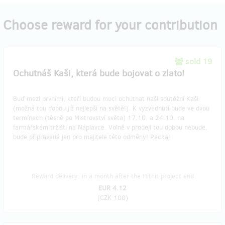
Choose reward for your contribution
sold 19
Ochutnáš Kaši, která bude bojovat o zlato!
Buď mezi prvními, kteří budou moci ochutnat naši soutěžní Kaši
(možná tou dobou již nejlepší na světě!). K vyzvednutí bude ve dvou
termínech (těsně po Mistrovství světa) 17.10. a 24.10. na
farmářském tržišti na Náplavce. Volně v prodeji tou dobou nebude,
bude připravená jen pro majitele této odměny! Pecka!
Reward delivery: in a month after the Hithit project end
EUR 4.12
(
CZK 100
)