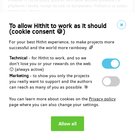
Pošleme Ti ručně psaný pozdrav na krásné skotské pohlednici a
připíšeme i skvělý recept na kaši ze šampionátu. Pošťačce se budou
sbíhat sliny. Mlask!
Díky Ti za podporu.
To allow Hithit to work as it should
(cookie consent 🍪)
Reward delivery: on address, in a month after the Hithit project end
For your best Hithit experience, to make projects more
successful and the world more rainbowy. 🌈
EUR 12.36
(
CZK 300
)
Technical
- for Hithit to work, and so we
don't lose you or your rewards on the web.
🙂 (always active)
Marketing
- to show you only the projects
remaining 29
from 50
you really want to support and the authors
Naše Lžíce podle tvého gusta!
can reach as many of you as possible. 🎯
You can learn more about cookies on the
Privacy policy
Davidova ruční výroba. (foto v galerii) Limitovaná edice pořádných
page where you can also change your settings.
polévkových lžic, které zvládnou i tu nejhustší kaši! Lžíce bude mít
originál věnování podle Tvého přání. A barva je taky čistě Tvoje
volba. Ale počet puntíků určujeme my! Tečka.
Díky Ti za podporu.