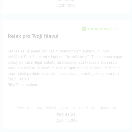
(
CZK 700
)
remaining 2
from 5
Relax pro Tvojí hlavu!
Staneš se na jeden den našim pomocníkem a nakoukni pod
pokličku! Budeš s námi v kuchyni "krabičkovat". To znamená sypat
oříšky na Kaše, lepit etikety na krabičky, razítkovat o sto šest a
taky ochutnávat! Prostě očistná terapie manuální prací. Můžem si
maximálně povídat o životě...nebo zpívat...prostě jako za starých
časů. Tralala!
Díky Ti za podporu.
Reward delivery: in half a year after the Hithit project end
EUR 41.21
(
CZK 1,000
)