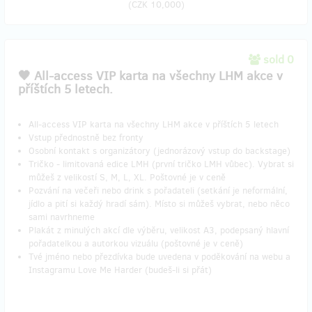
(
CZK 10,000
)
sold 0
​🖤 All-access VIP karta na všechny LHM akce v
příštích 5 letech.
All-access VIP karta na všechny LHM akce v příštích 5 letech
Vstup přednostně bez fronty
Osobní kontakt s organizátory (jednorázový vstup do backstage)
Tričko - limitovaná edice LMH (první tričko LMH vůbec). Vybrat si
můžeš z velikostí S, M, L, XL. Poštovné je v ceně
Pozvání na večeři nebo drink s pořadateli (setkání je neformální,
jídlo a pití si každý hradí sám). Místo si můžeš vybrat, nebo něco
sami navrhneme
Plakát z minulých akcí dle výběru, velikost A3, podepsaný hlavní
pořadatelkou a autorkou vizuálu (poštovné je v ceně)
Tvé jméno nebo přezdívka bude uvedena v poděkování na webu a
Instagramu Love Me Harder (budeš-li si přát)