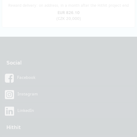
Reward delivery: on address, in a month after the Hithit project end
EUR 826.10
(
CZK 20,000
)
Social
Facebook
Instagram
LinkedIn
Hithit