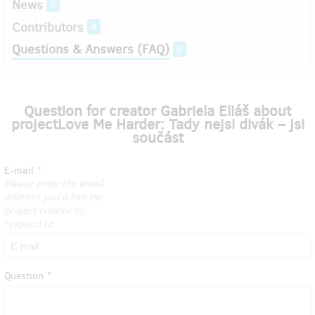
News
0
Contributors
4
Questions & Answers (FAQ)
0
Question for creator Gabriela Eliáš about
projectLove Me Harder: Tady nejsi divák – jsi
součást
E-mail
Please enter the email
address you'd like the
project creator to
respond to.
Question