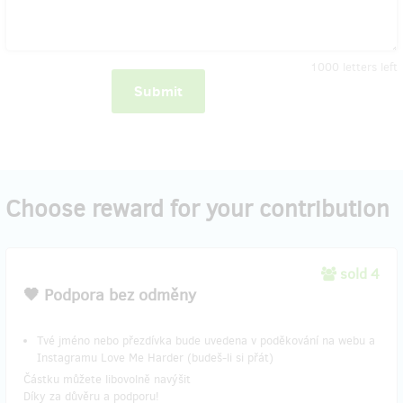
1000
letters left
Submit
Choose reward for your contribution
sold 4
​🖤 Podpora bez odměny
Tvé jméno nebo přezdívka bude uvedena v poděkování na webu a
Instagramu Love Me Harder (budeš-li si přát)
Částku můžete libovolně navýšit
Díky za důvěru a podporu!