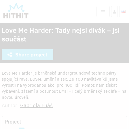
Love Me Harder: Tady nejsi divák – jsi
součást
Share project
Love Me Harder je brněnská undergroundová techno párty
spojující rave, BDSM, umění a sex. Ze 100 návštěvníků jsme
vyrostli na vyprodanou akci pro 400 lidí. Pomoz nám získat
vybavení, zázemí a posunout LMH – i celý brněnský sex life – na
novou úroveň.
Author:
Gabriela Eliáš
Project