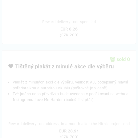
Reward delivery: not specified
EUR 8.26
(
CZK 200
)
sold 0
​🖤 Tištěný plakát z minulé akce dle výběru
Plakát z minulých akcí dle výběru, velikost A3, podepsaný hlavní
pořadatelkou a autorkou vizuálu (poštovné je v ceně)
Tvé jméno nebo přezdívka bude uvedena v poděkování na webu a
Instagramu Love Me Harder (budeš-li si přát)
Reward delivery: on address, in a month after the Hithit project end
EUR 28.91
(
CZK 700
)