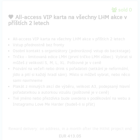
sold 0
​🖤 All-access VIP karta na všechny LHM akce v
příštích 2 letech
All-access VIP karta na všechny LHM akce v příštích 2 letech
Vstup přednostně bez fronty
Osobní kontakt s organizátory (jednorázový vstup do backstage)
Tričko - limitovaná edice LMH (první tričko LMH vůbec). Vybrat si
můžeš z velikostí S, M, L, XL. Poštovné je v ceně
Pozvání na večeři nebo drink s pořadateli (setkání je neformální,
jídlo a pití si každý hradí sám). Místo si můžeš vybrat, nebo něco
sami navrhneme
Plakát z minulých akcí dle výběru, velikost A3, podepsaný hlavní
pořadatelkou a autorkou vizuálu (poštovné je v ceně)
Tvé jméno nebo přezdívka bude uvedena v poděkování na webu a
Instagramu Love Me Harder (budeš-li si přát)
Reward delivery: on address, in a month after the Hithit project end
EUR 413.05