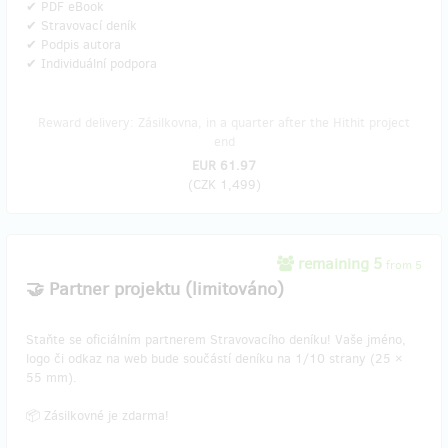
✔ PDF eBook
✔ Stravovací deník
✔ Podpis autora
✔ Individuální podpora
Reward delivery: Zásilkovna, in a quarter after the Hithit project
end
EUR 61.97
(
CZK 1,499
)
remaining 5
from 5
🤝 Partner projektu (limitováno)
Staňte se oficiálním partnerem Stravovacího deníku! Vaše jméno,
logo či odkaz na web bude součástí deníku na 1/10 strany (25 ×
55 mm).
📦 Zásilkovné je zdarma!