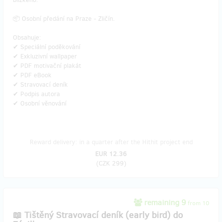
📦 Osobní předání na Praze - Zličín.
Obsahuje:
✔ Speciální poděkování
✔ Exkluzivní wallpaper
✔ PDF motivační plakát
✔ PDF eBook
✔ Stravovací deník
✔ Podpis autora
✔ Osobní věnování
Reward delivery: in a quarter after the Hithit project end
EUR 12.36
(
CZK 299
)
remaining 9
from 10
📖 Tištěný Stravovací deník (early bird) do