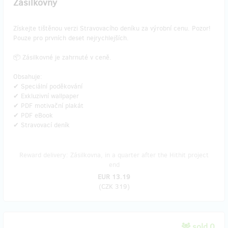
Zásilkovny
​Získejte tištěnou verzi Stravovacího deníku za výrobní cenu. Pozor!
Pouze pro prvních deset nejrychlejších.
📦 Zásilkovné je zahrnuté v ceně.
Obsahuje:
✔ Speciální poděkování
✔ Exkluzivní wallpaper
✔ PDF motivační plakát
✔ PDF eBook
✔ Stravovací deník
Reward delivery: Zásilkovna, in a quarter after the Hithit project
end
EUR 13.19
(
CZK 319
)
sold 0