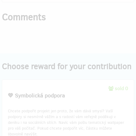
Comments
Choose reward for your contribution
sold 0
💛 Symbolická podpora
Chcete podpořit projekt jen proto, že vám dává smysl? Vaší
podpory si nesmírně vážím a s radostí vám veřejně poděkuji v
deníku i na sociálních sítích. Navíc vám pošlu tematický wallpaper
pro váš počítač. Pokud chcete podpořit víc, částku můžete
libovolně navýšit.