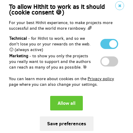
Obsahuje:
To allow Hithit to work as it should
✔ Speciální poděkování
(cookie consent 🍪)
✔ Exkluzivní wallpaper
✔ PDF motivační plakát
For your best Hithit experience, to make projects more
✔ PDF eBook
successful and the world more rainbowy. 🌈
✔ Stravovací deník
Technical
- for Hithit to work, and so we
don't lose you or your rewards on the web.
🙂 (always active)
Reward delivery: in a quarter after the Hithit project end
Marketing
- to show you only the projects
EUR 10.71
you really want to support and the authors
(
CZK 259
)
can reach as many of you as possible. 🎯
You can learn more about cookies on the
Privacy policy
page where you can also change your settings.
sold 0
🖊️ Deník + podpis autora osobně předaný
Chcete svůj deník s podpisem? Tištěná verze Stravovacího deníku
podepsaná autorem + vše z předchozích odměn.
📦 Osobní předání na Praze - Zličín.