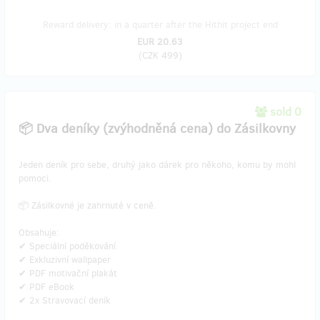
Reward delivery: in a quarter after the Hithit project end
EUR 20.63
(
CZK 499
)
sold 0
📦 Dva deníky (zvýhodněná cena) do Zásilkovny
Jeden deník pro sebe, druhý jako dárek pro někoho, komu by mohl
pomoci.
📦 Zásilkovné je zahrnuté v ceně.
Obsahuje:
✔ Speciální poděkování
✔ Exkluzivní wallpaper
✔ PDF motivační plakát
✔ PDF eBook
✔ 2x Stravovací deník