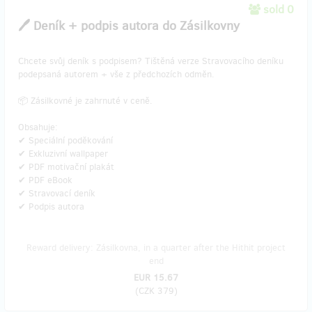
sold 0
🖊️ Deník + podpis autora do Zásilkovny
Chcete svůj deník s podpisem? Tištěná verze Stravovacího deníku
podepsaná autorem + vše z předchozích odměn.
📦 Zásilkovné je zahrnuté v ceně.
Obsahuje:
✔ Speciální poděkování
✔ Exkluzivní wallpaper
✔ PDF motivační plakát
✔ PDF eBook
✔ Stravovací deník
✔ Podpis autora
Reward delivery: Zásilkovna, in a quarter after the Hithit project
end
EUR 15.67
(
CZK 379
)