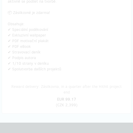
aktivně se podílet na tvorbě.
📦 Zásilkovné je zdarma!
Obsahuje:
✔ Speciální poděkování
✔ Exkluzivní wallpaper
✔ PDF motivační plakát
✔ PDF eBook
✔ Stravovací deník
✔ Podpis autora
✔ 1/10 strany v deníku
✔ Spolutvorba dalších projektů
Reward delivery: Zásilkovna, in a quarter after the Hithit project
end
EUR 99.17
(
CZK 2,399
)