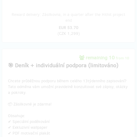
Reward delivery: Zásilkovna, in a quarter after the Hithit project
end
EUR 53.70
(
CZK 1,299
)
remaining 10
from 10
🎯 Deník + individuální podpora (limitováno)
Chcete průběžnou podporu během celého 13týdenního zapisování?
Tato odměna vám umožní pravidelně konzultovat své zápisy, otázky
a pokroky.
📦 Zásilkovné je zdarma!
Obsahuje:
✔ Speciální poděkování
✔ Exkluzivní wallpaper
✔ PDF motivační plakát