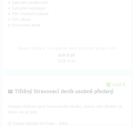
✔ Speciální poděkování
✔ Exkluzivní wallpaper
✔ PDF motivační plakát
✔ PDF eBook
✔ Stravovací deník
Reward delivery: in a quarter after the Hithit project end
EUR 9.05
(
CZK 219
)
sold 0
📖 Tištěný Stravovací deník osobně předaný
​Získejte tištěnou verzi Stravovacího deníku, kterou vám předám již
tento rok po létě.
📦 Osobní předání na Praze - Zličín.