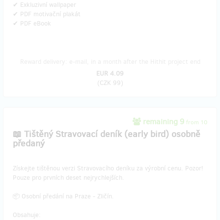
✔ Exkluzivní wallpaper
✔ PDF motivační plakát
✔ PDF eBook
Reward delivery: e-mail, in a month after the Hithit project end
EUR 4.09
(
CZK 99
)
remaining 9
from 10
📖 Tištěný Stravovací deník (early bird) osobně
předaný
​Získejte tištěnou verzi Stravovacího deníku za výrobní cenu. Pozor!
Pouze pro prvních deset nejrychlejších.
📦 Osobní předání na Praze - Zličín.
Obsahuje: