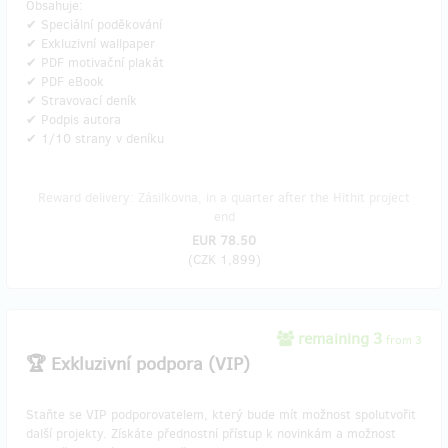
Obsahuje:
✔ Speciální poděkování
✔ Exkluzivní wallpaper
✔ PDF motivační plakát
✔ PDF eBook
✔ Stravovací deník
✔ Podpis autora
✔ 1/10 strany v deníku
Reward delivery: Zásilkovna, in a quarter after the Hithit project
end
EUR 78.50
(
CZK 1,899
)
remaining 3
from 3
🏆 Exkluzivní podpora (VIP)
Staňte se VIP podporovatelem, který bude mít možnost spolutvořit
další projekty. Získáte přednostní přístup k novinkám a možnost