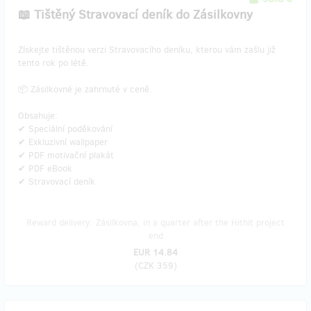
📖 Tištěný Stravovací deník do Zásilkovny
​Získejte tištěnou verzi Stravovacího deníku, kterou vám zašlu již
tento rok po létě.
📦 Zásilkovné je zahrnuté v ceně.
Obsahuje:
✔ Speciální poděkování
✔ Exkluzivní wallpaper
✔ PDF motivační plakát
✔ PDF eBook
✔ Stravovací deník
Reward delivery: Zásilkovna, in a quarter after the Hithit project
end
EUR 14.84
(
CZK 359
)