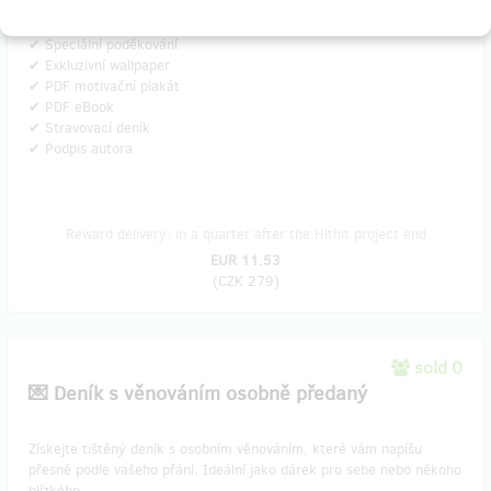
Obsahuje:
✔ Speciální poděkování
✔ Exkluzivní wallpaper
✔ PDF motivační plakát
✔ PDF eBook
✔ Stravovací deník
✔ Podpis autora
Reward delivery: in a quarter after the Hithit project end
EUR 11.53
(
CZK 279
)
sold 0
💌 Deník s věnováním osobně předaný
​Získejte tištěný deník s osobním věnováním, které vám napíšu
přesně podle vašeho přání. Ideální jako dárek pro sebe nebo někoho
blízkého.