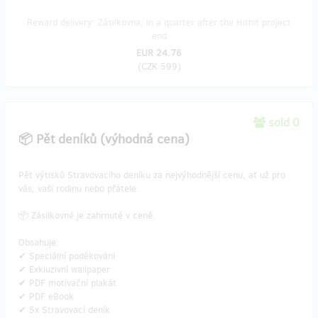
Reward delivery: Zásilkovna, in a quarter after the Hithit project
end
EUR 24.76
(
CZK 599
)
sold 0
📦 Pět deníků (výhodná cena)
Pět výtisků Stravovacího deníku za nejvýhodnější cenu, ať už pro
vás, vaši rodinu nebo přátele.
📦 Zásilkovné je zahrnuté v ceně.
Obsahuje:
✔ Speciální poděkování
✔ Exkluzivní wallpaper
✔ PDF motivační plakát
✔ PDF eBook
✔ 5x Stravovací deník