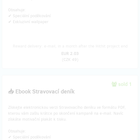
Obsahuje:
✔ Speciální poděkování
✔ Exkluzivní wallpaper
Reward delivery: e-mail, in a month after the Hithit project end
EUR 2.03
(
CZK 49
)
sold 1
📥 Ebook Stravovací deník
Získejte elektronickou verzi Stravovacího deníku ve formátu PDF,
kterou vám zašlu krátce po skončení kampaně na e-mail. Navíc
získáte motivační plakát k tisku.
Obsahuje:
✔ Speciální poděkování