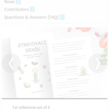
News
0
Contributors
3
Questions & Answers (FAQ)
0
1st milestone out of 5
2nd mi