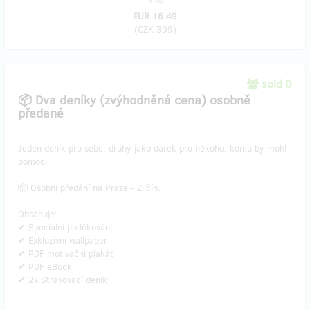
EUR 16.49
(
CZK 399
)
sold 0
📦 Dva deníky (zvýhodněná cena) osobně
předané
Jeden deník pro sebe, druhý jako dárek pro někoho, komu by mohl
pomoci.
📦 Osobní předání na Praze - Zličín.
Obsahuje:
✔ Speciální poděkování
✔ Exkluzivní wallpaper
✔ PDF motivační plakát
✔ PDF eBook
✔ 2x Stravovací deník