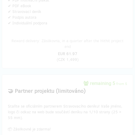
✔ PDF motivační plakát
✔ PDF eBook
✔ Stravovací deník
✔ Podpis autora
✔ Individuální podpora
Reward delivery: Zásilkovna, in a quarter after the Hithit project
end
EUR 61.97
(
CZK 1,499
)
remaining 5
from 5
🤝 Partner projektu (limitováno)
Staňte se oficiálním partnerem Stravovacího deníku! Vaše jméno,
logo či odkaz na web bude součástí deníku na 1/10 strany (25 ×
55 mm).
📦 Zásilkovné je zdarma!