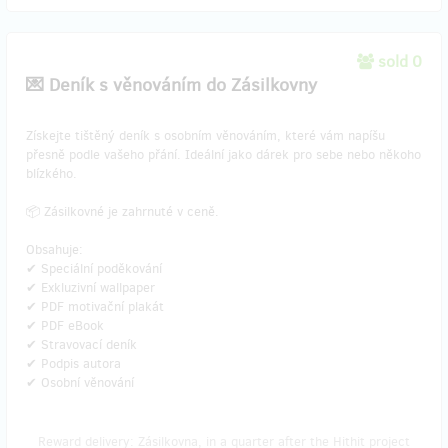
sold 0
💌 Deník s věnováním do Zásilkovny
​Získejte tištěný deník s osobním věnováním, které vám napíšu
přesně podle vašeho přání. Ideální jako dárek pro sebe nebo někoho
blízkého.
📦 Zásilkovné je zahrnuté v ceně.
Obsahuje:
✔ Speciální poděkování
✔ Exkluzivní wallpaper
✔ PDF motivační plakát
✔ PDF eBook
✔ Stravovací deník
✔ Podpis autora
✔ Osobní věnování
Reward delivery: Zásilkovna, in a quarter after the Hithit project