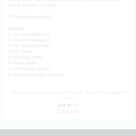
aktivně se podílet na tvorbě.
📦 Zásilkovné je zdarma!
Obsahuje:
✔ Speciální poděkování
✔ Exkluzivní wallpaper
✔ PDF motivační plakát
✔ PDF eBook
✔ Stravovací deník
✔ Podpis autora
✔ 1/10 strany v deníku
✔ Spolutvorba dalších projektů
Reward delivery: Zásilkovna, in a quarter after the Hithit project
end
EUR 99.17
(
CZK 2,399
)