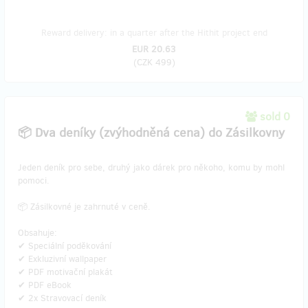
Reward delivery: in a quarter after the Hithit project end
EUR 20.63
(
CZK 499
)
sold 0
📦 Dva deníky (zvýhodněná cena) do Zásilkovny
Jeden deník pro sebe, druhý jako dárek pro někoho, komu by mohl
pomoci.
📦 Zásilkovné je zahrnuté v ceně.
Obsahuje:
✔ Speciální poděkování
✔ Exkluzivní wallpaper
✔ PDF motivační plakát
✔ PDF eBook
✔ 2x Stravovací deník