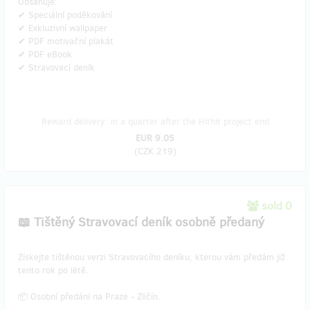
Obsahuje:
✔ Speciální poděkování
✔ Exkluzivní wallpaper
✔ PDF motivační plakát
✔ PDF eBook
✔ Stravovací deník
Reward delivery: in a quarter after the Hithit project end
EUR 9.05
(
CZK 219
)
sold 0
📖 Tištěný Stravovací deník osobně předaný
​Získejte tištěnou verzi Stravovacího deníku, kterou vám předám již
tento rok po létě.
📦 Osobní předání na Praze - Zličín.