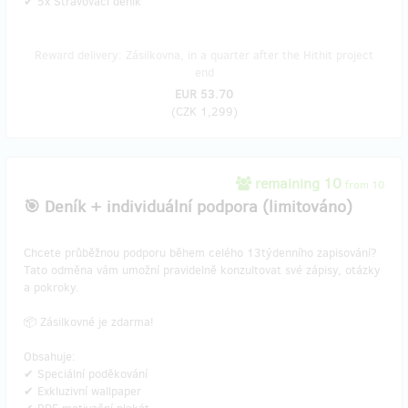
✔ 5x Stravovací deník
Reward delivery: Zásilkovna, in a quarter after the Hithit project
end
EUR 53.70
(
CZK 1,299
)
remaining 10
from 10
🎯 Deník + individuální podpora (limitováno)
Chcete průběžnou podporu během celého 13týdenního zapisování?
Tato odměna vám umožní pravidelně konzultovat své zápisy, otázky
a pokroky.
📦 Zásilkovné je zdarma!
Obsahuje:
✔ Speciální poděkování
✔ Exkluzivní wallpaper