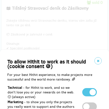
sold 0
📖 Tištěný Stravovací deník do Zásilkovny
​Získejte tištěnou verzi Stravovacího deníku, kterou vám zašlu již
tento rok po létě.
📦 Zásilkovné je zahrnuté v ceně.
Obsahuje:
✔ Speciální poděkování
✔ Exkluzivní wallpaper
✔ PDF motivační plakát
To allow Hithit to work as it should
✔ PDF eBook
(cookie consent 🍪)
✔ Stravovací deník
For your best Hithit experience, to make projects more
successful and the world more rainbowy. 🌈
Reward delivery: Zásilkovna, in a quarter after the Hithit project
end
Technical
- for Hithit to work, and so we
EUR 14.84
don't lose you or your rewards on the web.
(
CZK 359
)
🙂 (always active)
Marketing
- to show you only the projects
you really want to support and the authors