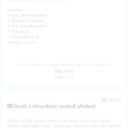
Obsahuje:
✔ Speciální poděkování
✔ Exkluzivní wallpaper
✔ PDF motivační plakát
✔ PDF eBook
✔ Stravovací deník
✔ Podpis autora
Reward delivery: in a quarter after the Hithit project end
EUR 11.53
(
CZK 279
)
sold 0
💌 Deník s věnováním osobně předaný
​Získejte tištěný deník s osobním věnováním, které vám napíšu
přesně podle vašeho přání. Ideální jako dárek pro sebe nebo někoho