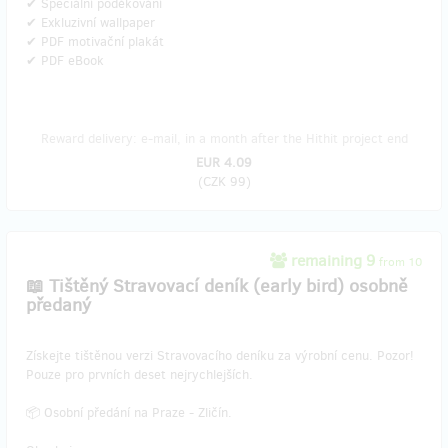
✔ Speciální poděkování
✔ Exkluzivní wallpaper
✔ PDF motivační plakát
✔ PDF eBook
Reward delivery: e-mail, in a month after the Hithit project end
EUR 4.09
(
CZK 99
)
remaining 9
from 10
📖 Tištěný Stravovací deník (early bird) osobně
předaný
​Získejte tištěnou verzi Stravovacího deníku za výrobní cenu. Pozor!
Pouze pro prvních deset nejrychlejších.
📦 Osobní předání na Praze - Zličín.