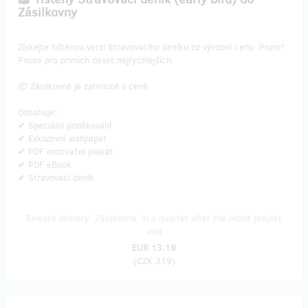
Zásilkovny
​Získejte tištěnou verzi Stravovacího deníku za výrobní cenu. Pozor!
Pouze pro prvních deset nejrychlejších.
📦 Zásilkovné je zahrnuté v ceně.
Obsahuje:
✔ Speciální poděkování
✔ Exkluzivní wallpaper
✔ PDF motivační plakát
✔ PDF eBook
✔ Stravovací deník
Reward delivery: Zásilkovna, in a quarter after the Hithit project
end
EUR 13.19
(
CZK 319
)