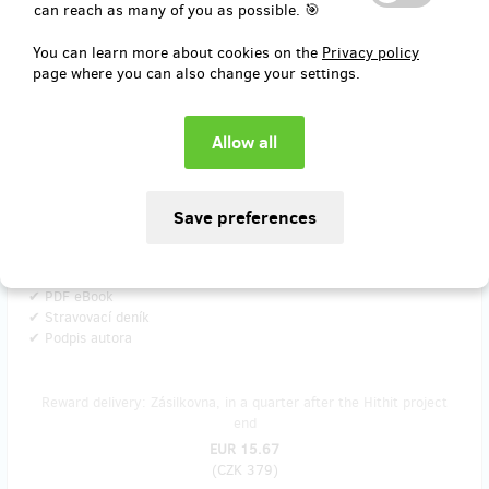
can reach as many of you as possible. 🎯
sold 0
🖊️ Deník + podpis autora do Zásilkovny
You can learn more about cookies on the
Privacy policy
page where you can also change your settings.
Chcete svůj deník s podpisem? Tištěná verze Stravovacího deníku
podepsaná autorem + vše z předchozích odměn.
📦 Zásilkovné je zahrnuté v ceně.
Obsahuje:
✔ Speciální poděkování
✔ Exkluzivní wallpaper
✔ PDF motivační plakát
✔ PDF eBook
✔ Stravovací deník
✔ Podpis autora
Reward delivery: Zásilkovna, in a quarter after the Hithit project
end
EUR 15.67
(
CZK 379
)