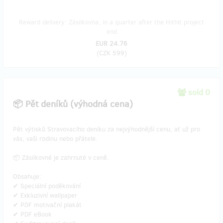
Reward delivery: Zásilkovna, in a quarter after the Hithit project
end
EUR 24.76
(
CZK 599
)
sold 0
📦 Pět deníků (výhodná cena)
Pět výtisků Stravovacího deníku za nejvýhodnější cenu, ať už pro
vás, vaši rodinu nebo přátele.
📦 Zásilkovné je zahrnuté v ceně.
Obsahuje:
✔ Speciální poděkování
✔ Exkluzivní wallpaper
✔ PDF motivační plakát
✔ PDF eBook