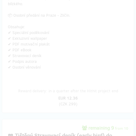
blízkého.
📦 Osobní předání na Praze - Zličín.
Obsahuje:
✔ Speciální poděkování
✔ Exkluzivní wallpaper
✔ PDF motivační plakát
✔ PDF eBook
✔ Stravovací deník
✔ Podpis autora
✔ Osobní věnování
Reward delivery: in a quarter after the Hithit project end
EUR 12.36
(
CZK 299
)
remaining 9
from 10
📖 Tištěný Stravovací deník (early bird) do