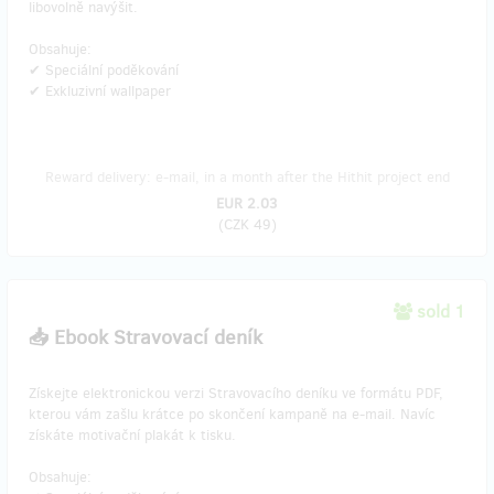
libovolně navýšit.
Obsahuje:
✔ Speciální poděkování
✔ Exkluzivní wallpaper
Reward delivery: e-mail, in a month after the Hithit project end
EUR 2.03
(
CZK 49
)
sold 1
📥 Ebook Stravovací deník
Získejte elektronickou verzi Stravovacího deníku ve formátu PDF,
kterou vám zašlu krátce po skončení kampaně na e-mail. Navíc
získáte motivační plakát k tisku.
Obsahuje: