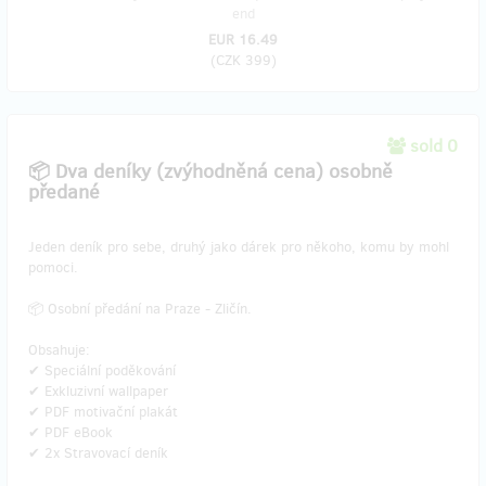
end
EUR 16.49
(
CZK 399
)
sold 0
📦 Dva deníky (zvýhodněná cena) osobně
předané
Jeden deník pro sebe, druhý jako dárek pro někoho, komu by mohl
pomoci.
📦 Osobní předání na Praze - Zličín.
Obsahuje:
✔ Speciální poděkování
✔ Exkluzivní wallpaper
✔ PDF motivační plakát
✔ PDF eBook
✔ 2x Stravovací deník