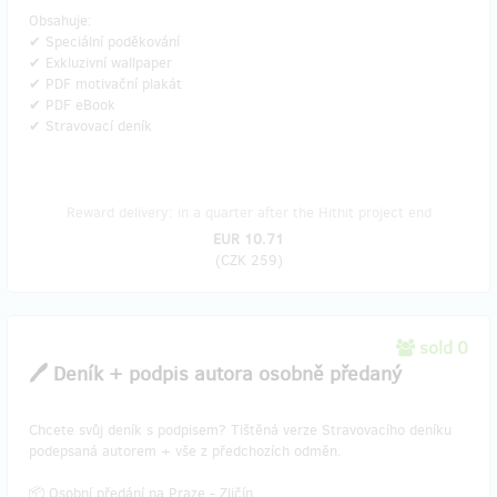
Obsahuje:
✔ Speciální poděkování
✔ Exkluzivní wallpaper
✔ PDF motivační plakát
✔ PDF eBook
✔ Stravovací deník
Reward delivery: in a quarter after the Hithit project end
EUR 10.71
(
CZK 259
)
sold 0
🖊️ Deník + podpis autora osobně předaný
Chcete svůj deník s podpisem? Tištěná verze Stravovacího deníku
podepsaná autorem + vše z předchozích odměn.
📦 Osobní předání na Praze - Zličín.