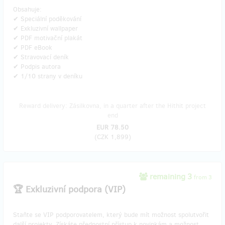
Obsahuje:
✔ Speciální poděkování
✔ Exkluzivní wallpaper
✔ PDF motivační plakát
✔ PDF eBook
✔ Stravovací deník
✔ Podpis autora
✔ 1/10 strany v deníku
Reward delivery: Zásilkovna, in a quarter after the Hithit project
end
EUR 78.50
(
CZK 1,899
)
remaining 3
from 3
🏆 Exkluzivní podpora (VIP)
Staňte se VIP podporovatelem, který bude mít možnost spolutvořit
další projekty. Získáte přednostní přístup k novinkám a možnost