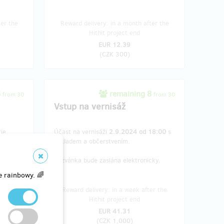
ter the
Reward delivery: in a month after the
Hithit project end
EUR 12.39
(
CZK 300
)
5
remaining 8
from 30
from 30
Vstup na vernisáž
rie
Účast na vernisáži
2.9.2024 od 18:00
s
výkladem a občerstvením.
Pozvánka bude zaslána elektronicky.
e rainbowy. 🌈
 quarter
Reward delivery: in a week after the
d
Hithit project end
EUR 41.31
(
CZK 1,000
)