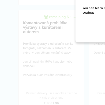
You can learn 
settings.
remaining 6
from 10
Komentovaná prohlídka
Fotog
výstavy s kurátorem i
Franti
autorem
Inkousto
Prohlídka výstavy s odhalením vzniku
24x30 c
fotografií, seznámení s autorem.
Ve
vybraný den během konání výstavy.
Osobní 
Jen při naplnění 50% kapacity nebo
dohodou.
Pozvánka bude zaslána elektronicky.
Reward delivery: in a month after the
Reward
Hithit project end
EUR 61.96