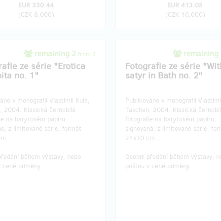
EUR 330.44
EUR 413.05
(
CZK 8,000
)
(
CZK 10,000
)
remaining 2
remaining
from 3
afie ze série "Erotica
Fotografie ze série "Wit
ita no. 1"
satyr in Bath no. 2"
áno v monografii Vlastimil Kula,
Publikováno v monografii Vlastimi
, 2004. Klasická černobílá
Taschen, 2004. Klasická černobí
ie na barytovém papíru,
fotografie na barytovém papíru,
o, z limitované série, formát
signovaná, z limitované série, fo
cm.
24x30 cm.
předání během výstavy, nebo
Osobní předání během výstavy, n
v ceně odměny.
poštou v ceně odměny.