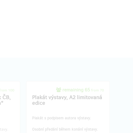
remaining 65
from 100
from 70
k ČB,
Plakát výstavy, A2 limitovaná
a"
edice
Plakát s podpisem autora výstavy.
tavy.
Osobní předání během konání výstavy.