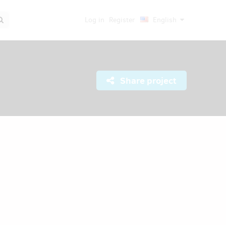
Log in
Register
English
Share project