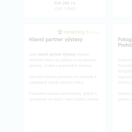
EUR 289.14
(
CZK 7,000
)
remaining 3
from 3
Hlavní partner výstavy
Fotogr
Prohib
Jako
hlavní partner výstavy
získáte
volitelné místo na plakátu a na banneru
Publikov
výstavy, a také v prostorách výstavy.
Taschen
fotograf
Zároveň získáte pozvánku na vernisáž a
signován
podepsaný plakát výstavy (4ks).
24x30 
Pozvánka zaslána elektronicky, plakát k
Osobní 
vyzvednutí na místě, nebo zaslání poštou.
poštou 