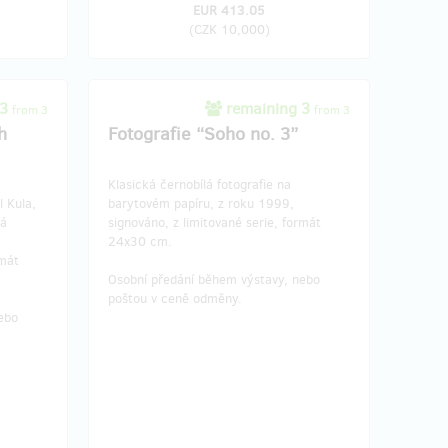
EUR 413.05
(
CZK 10,000
)
 3
remaining 3
from 3
from 3
h
Fotografie “Soho no. 3”
Klasická černobílá fotografie na
l Kula,
barytovém papíru, z roku 1999,
lá
signováno, z limitované serie, formát
24x30 cm.
rmát
Osobní předání během výstavy, nebo
poštou v ceně odměny.
ebo