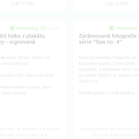
(
CZK 3,500
)
(
CZK 3,700
)
remaining 10
remaining
from 10
ní fotka z plakátu
Zarámovaná fotografie 
vy - signovaná
série “Spa no. 4”
aná edice, formát 20x30 cm,
Klasická černobílá fotografie na
 inkoustový tisk.
barytovém papíru, z roku 2005,
signovaná, z limitované série, fo
i pouze v této sbírce na HitHit.
fotografie 30x40 cm, velikost rá
46x53 cm.
předání během výstavy, nebo
v ceně odměny.
Předání poštou v ceně odměny.
delivery: on address, in a quarter
Reward delivery: on address, in a
after the Hithit project end
after the Hithit project en