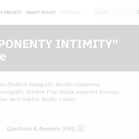
E PROJECT
ABOUT HITHIT
LIVE BLOG
OMPONENTY INTIMITY"
ce
dvou českých fotografů, kterým významné
nografii. Kurátor Filip Kazda vymyslel koncept
lier do Prádelny. Buďte u toho!
Questions & Answers (FAQ)
0