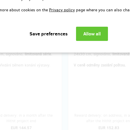
more about cookies on the
Privacy policy
page where you can also cha
remaining 13
remaining 1
from 15
rafie ze série “Pocta
Fotografie ze série “Poc
šku Drtikolovi no. 5"
Františku Drtikolovi no.
vý tisk archivní kvality, formát
Inkoustový tisk archivní kvality, 
m, signováno,
limitovaná série.
24x30 cm, signováno,
limitovaná
předání během konání výstavy.
V ceně odměny zaslání poštou.
 delivery: in a month after the
Reward delivery: on address, in a
Hithit project end
after the Hithit project en
EUR 144.57
EUR 152.83