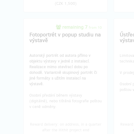
(
CZK 1,500
)
remaining 7
from 10
Fotoportrét v popup studiu na
Ústřed
výstavě
výsta
Autorský portrét od autora přímo v
Limitov
objektu výstavy v jedné z instalací.
technika
Realizace mimo otevírací dobu po
dohodě. Variantně skupinový portrét či
V prodej
jiné formáty s užitím instalací na
výstavě.
Osobní 
poštou 
Osobní předání během výstavy
(digitálně), nebo tištěná fotografie poštou
v ceně odměny.
Reward delivery: on address, in a quarter
Reward 
after the Hithit project end