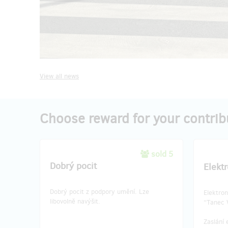
View all news
Choose reward for your contrib
sold 5
Dobrý pocit
Elektr
Dobrý pocit z podpory umění. Lze
Elektron
libovolně navýšit.
“Tanec V
Zaslání 