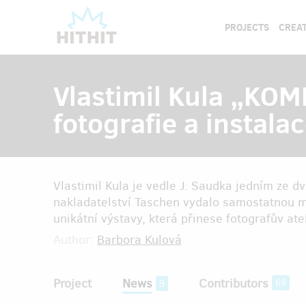
PROJECTS
CREAT
Vlastimil Kula „K
fotografie a instala
Vlastimil Kula je vedle J. Saudka jedním ze 
nakladatelství Taschen vydalo samostatnou mo
unikátní výstavy, která přinese fotografův ate
Author:
Barbora Kulová
Project
News
Contributors
69
9