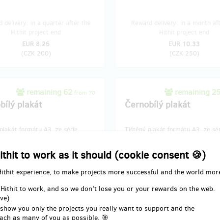
 delivery: in a quarter after the
Reward delivery: in a month af
Hithit project end
Hithit project end
EUR 8.26
EUR 10.33
(
CZK 200
)
(
CZK 250
)
remaining 62
remaining 2
from 70
bílý plakát
Černobílý plakát
plakát formátu A3, ze série
Tištěný plakát formátu A3, ze sé
s z roku 1999.
Playgirls z roku 1999.
ithit to work as it should (cookie consent 🍪)
předání během konání výstavy.
V ceně odměny zaslání poštou.
Hithit experience, to make projects more successful and the world mor
 delivery: in a month after the
Reward delivery: on address, in a
 Hithit to work, and so we don't lose you or your rewards on the web.
Hithit project end
after the Hithit project en
ve)
EUR 20.65
EUR 28.91
 show you only the projects you really want to support and the
(
CZK 500
)
(
CZK 700
)
ach as many of you as possible. 🎯