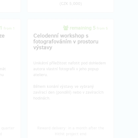
(
CZK 5,000
)
 1
remaining 5
from 1
from 5
ze
Celodenní workshop s
fotografováním v prostoru
výstavy
Unikátní příležitost nafotit pod dohledem
rmát
autora vlastní fotografii v jeho popup
mu
atelieru.
Během konání výstavy ve vybraný
zavírací den (pondělí) nebo v zavíracích
hodinách.
 quarter
Reward delivery: in a month after the
d
Hithit project end