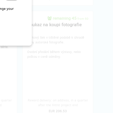
nge your
0
remaining 45
from 10
from 50
ta
Poukaz na koupi fotografie
5"
Dárkový šek v tištěné podobě k úhradě
formát
ceny autorské fotografie.
 série.
Osobní předání během výstavy, nebo
poštou v ceně odměny.
 quarter
Reward delivery: on address, in a quarter
d
after the Hithit project end
EUR 206.53