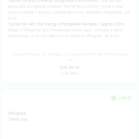
Textilní zvířátko s energií mongolských kočovníků / cca 20 cm
Adoptujte mongolské zvířátko! Ručně šitá zvířátka, která v sobě
nesou kameny s energií z posvátných míst dalekého Mongolska. Od
Eriky.
Textile Pet with the Energy of Mongolian Nomads / approx.20cm
Adopt a Mongolian pet! Handmade textile pets, carrying a stone
with energy of sacred places from faraway Mongolia. By Erika.
Reward delivery: on address, in a quarter after the Hithit project
end
EUR 39.56
(
CZK 960
)
sold 8
Děkujeme
Thank you