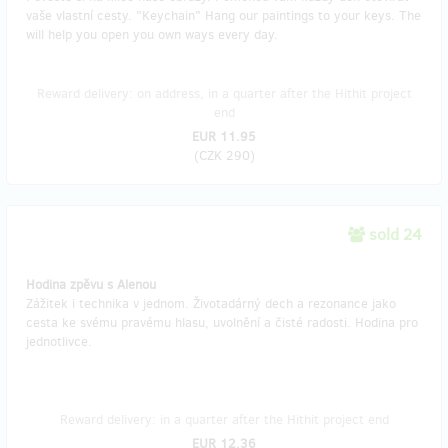
vaše vlastní cesty. "Keychain" Hang our paintings to your keys. The
will help you open you own ways every day.
Reward delivery: on address, in a quarter after the Hithit project
end
EUR 11.95
(
CZK 290
)
sold 24
Hodina zpěvu s Alenou
Zážitek i technika v jednom. Životadárný dech a rezonance jako
cesta ke svému pravému hlasu, uvolnění a čisté radosti. Hodina pro
jednotlivce.
Reward delivery: in a quarter after the Hithit project end
EUR 12.36