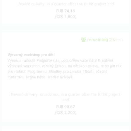
Reward delivery: in a quarter after the Hithit project end
EUR 74.18
(
CZK 1,800
)
remaining 2
from 2
Výtvarný workshop pro děti
Výměna radosti! Podpořte nás, podpoříme vaše děti! Kreativní
výtvarný workshop, vedený Erikou, na dětskou oslavu, nebo jen tak
pro radost. Program na 3hodiny pro zhruba 10dětí, včetně
materiálu. Praha nebo Hradec Králové.
Reward delivery: on address, in a quarter after the Hithit project
end
EUR 90.67
(
CZK 2,200
)