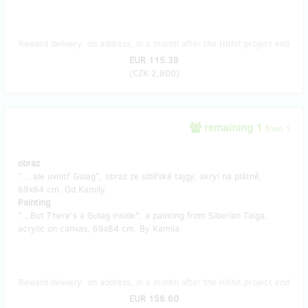
Reward delivery: on address, in a month after the Hithit project end
EUR 115.39
(
CZK 2,800
)
remaining 1
from 1
obraz
"....ale uvnitř Gulag", obraz ze sibiřské tajgy, akryl na plátně,
69x84 cm. Od Kamily.
Painting
"...But There's a Gulag inside*, a painting from Siberian Taiga,
acrylic on canvas, 69x84 cm. By Kamila.
Reward delivery: on address, in a month after the Hithit project end
EUR 156.60