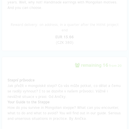
years. Well, why not! Handmade earrings with Mongolian motives.
And you can choose.
Reward delivery: on address, in a quarter after the Hithit project
end
EUR 15.66
(
CZK 380
)
remaining 16
from 20
Stepní průvodce
Jak přežít v mongolské stepi? Co vás může potkat, co dělat a čemu
se raději vyhnout? I to se dozvíte v našem průvodci. Vážné i
nevážné situace v praxi. Od Aničky.
Your Guide to the Steppe
How do you survive in Mongolian steppe? What can you encounter,
what to do and what to avoid? You will find out in our guide. Serious
and unserious situations in practice. By Anička.