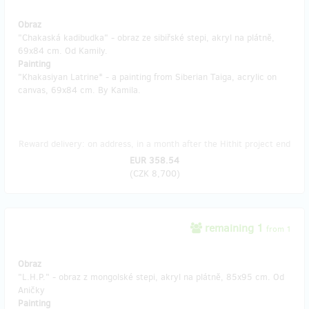
Obraz
"Chakaská kadibudka" - obraz ze sibiřské stepi, akryl na plátně,
69x84 cm. Od Kamily.
Painting
"Khakasiyan Latrine* - a painting from Siberian Taiga, acrylic on
canvas, 69x84 cm. By Kamila.
Reward delivery: on address, in a month after the Hithit project end
EUR 358.54
(
CZK 8,700
)
remaining 1
from 1
Obraz
"L.H.P." - obraz z mongolské stepi, akryl na plátně, 85x95 cm. Od
Aničky
Painting