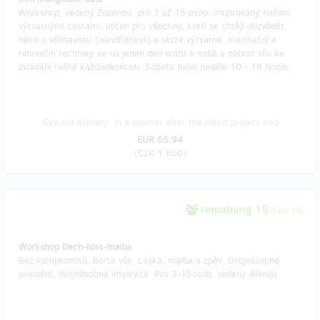
Workshop, vedený Zuzanou, pro 3 až 15 osob, inspirovaný našimi
výtvarnými cestami, určen pro všechny, kteří se chtějí dozvědět
něco o všímavosti (mindfulness) a skrze výtvarné, meditační a
relaxační techniky se na jeden den vrátit k sobě a nabrat sílu ke
zvládání rušné každodennosti. Sobota nebo neděle 10 - 18 hodin.
Reward delivery: in a quarter after the Hithit project end
EUR 65.94
(
CZK 1,600
)
remaining 15
from 15
Workshop Dech-hlas-malba
Bez kompromisů. Berte vše. Láska, malba a zpěv. Dvojnásobné
uvolnění, dvojnásobná inspirace. Pro 3-15osob, vedený Alenou.