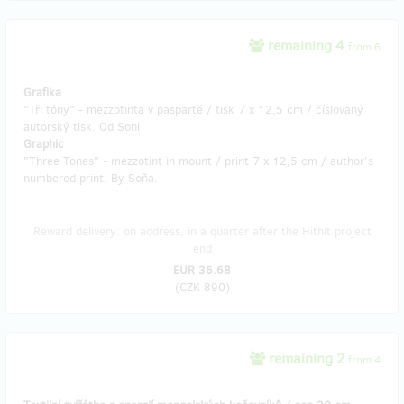
remaining 4
from 6
Grafika
"Tři tóny" - mezzotinta v paspartě / tisk 7 x 12,5 cm / číslovaný
autorský tisk. Od Soni
Graphic
"Three Tones" - mezzotint in mount / print 7 x 12,5 cm / author's
numbered print. By Soňa.
Reward delivery: on address, in a quarter after the Hithit project
end
EUR 36.68
(
CZK 890
)
remaining 2
from 4