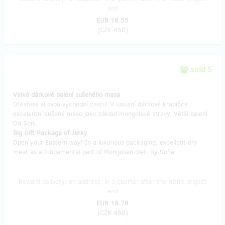
end
EUR 18.55
(
CZK 450
)
sold 5
Velké dárkové balení sušeného masa
Otevřete si svou východní cestu! V luxusní dárkové krabičce
excelentní sušené maso jako základ mongolské stravy. Větší balení.
Od Soni.
Big Gift Package of Jerky
Open your Eastern way! In a luxurious packaging, excellent dry
meat as a fundamental part of Mongolian diet. By Soňa
Reward delivery: on address, in a quarter after the Hithit project
end
EUR 19.78
(
CZK 480
)