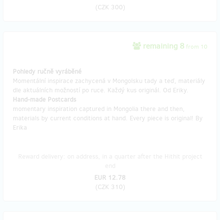
(
CZK 300
)
remaining 8
from 10
Pohledy ručně vyráběné
Momentální inspirace zachycená v Mongolsku tady a teď, materiály
dle aktuálních možností po ruce. Každý kus originál. Od Eriky.
Hand-made Postcards
momentary inspiration captured in Mongolia there and then,
materials by current conditions at hand. Every piece is original! By
Erika
Reward delivery: on address, in a quarter after the Hithit project
end
EUR 12.78
(
CZK 310
)