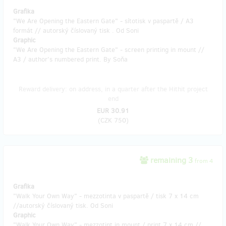
Grafika
"We Are Opening the Eastern Gate" - sítotisk v paspartě / A3
formát // autorský číslovaný tisk . Od Soni
Graphic
"We Are Opening the Eastern Gate" - screen printing in mount //
A3 / author's numbered print. By Soňa
Reward delivery: on address, in a quarter after the Hithit project
end
EUR 30.91
(
CZK 750
)
remaining 3
from 4
Grafika
"Walk Your Own Way" - mezzotinta v paspartě / tisk 7 x 14 cm
//autorský číslovaný tisk. Od Soni
Graphic
"Walk Your Own Way" - mezzotint in mount / print 7 x 14 cm //