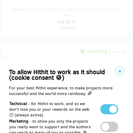
Reward delivery: on address, in a quarter after the Hithit project
end
EUR 26.79
(
CZK 650
)
remaining 7
from 20
Kniha mongolských pohádek
To allow Hithit to work as it should
Příběhy předávané generacemi mongolských babiček, v ručně šité
(cookie consent 🍪)
vazbě, v přebalu z heboučké umělé kožešiny. Doplněné ilustracemi z
cest. Zevnitř i zvenku dotknout se mongolské krásy. Od Soni.
For your best Hithit experience, to make projects more
Book of Mongolian Fairy Tales
successful and the world more rainbowy. 🌈
Stories passed on by generations of Mongolian grandmothers, in
handmade binding, with a cover of soft artificial fur. Completed with
Technical
- for Hithit to work, and so we
illustrations from our journey. By Soňa. (only in Czech!)
don't lose you or your rewards on the web.
🙂 (always active)
Marketing
- to show you only the projects
Reward delivery: on address, in a quarter after the Hithit project
you really want to support and the authors
end
can reach as many of you as possible. 🎯