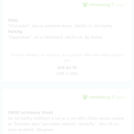
remaining 1
from 1
Obraz
"Očekávání", olej na sololitové desce, 30x30 cm. Od Kamily
Painting
"Expectation", oil on fiberboard, 30x30 cm. By Kamila
Reward delivery: on address, in a quarter after the Hithit project
end
EUR 94.79
(
CZK 2,300
)
remaining 1
from 1
OBRAZ od Romany Shmitt
dar od malířky malířkám a teď je tu pro VÁS! (fotku obrazu najdete
ve "filmovém pásu" pod naším videem!) "Butterfly", 50 x 70 cm,
akryl na plátně. Děkujeme.