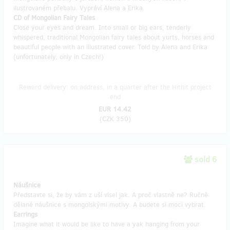
ilustrovaném přebalu. Vypráví Alena a Erika.
CD of Mongolian Fairy Tales
Close your eyes and dream. Into small or big ears, tenderly
whispered, traditional Mongolian fairy tales about yurts, horses and
beautiful people with an illustrated cover. Told by Alena and Erika
(unfortunately, only in Czech!)
Reward delivery: on address, in a quarter after the Hithit project
end
EUR 14.42
(
CZK 350
)
sold 6
Náušnice
Představte si, že by vám z uší visel jak. A proč vlastně ne? Ručně
dělané náušnice s mongolskými motivy. A budete si moci vybrat.
Earrings
Imagine what it would be like to have a yak hanging from your