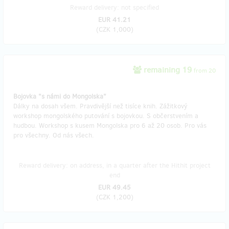
Reward delivery: not specified
EUR 41.21
(
CZK 1,000
)
remaining 19
from 20
Bojovka "s námi do Mongolska"
Dálky na dosah všem. Pravdivější než tisíce knih. Zážitkový
workshop mongolského putování s bojovkou. S občerstvením a
hudbou. Workshop s kusem Mongolska pro 6 až 20 osob. Pro vás
pro všechny. Od nás všech.
Reward delivery: on address, in a quarter after the Hithit project
end
EUR 49.45
(
CZK 1,200
)