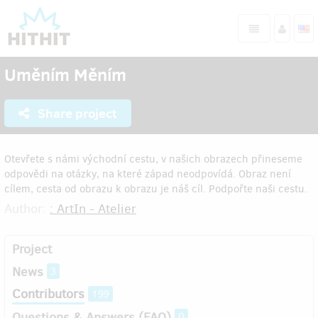
Uměním Měním
Share project
Otevřete s námi východní cestu, v našich obrazech přineseme
odpovědi na otázky, na které západ neodpovídá. Obraz není
cílem, cesta od obrazu k obrazu je náš cíl. Podpořte naši cestu.
Author:
: ArtIn - Atelier
Project
News
3
Contributors
199
Questions & Answers (FAQ)
0