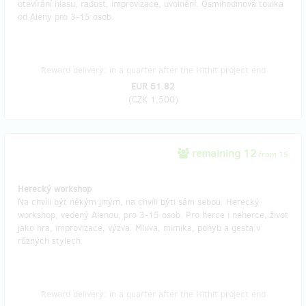
otevírání hlasu, radost, improvizace, uvolnění. Osmihodinová toulka
od Aleny pro 3-15 osob.
Reward delivery: in a quarter after the Hithit project end
EUR 61.82
(
CZK 1,500
)
remaining 12
from 15
Herecký workshop
Na chvíli být někým jiným, na chvíli býti sám sebou. Herecký
workshop, vedený Alenou, pro 3-15 osob. Pro herce i neherce, život
jako hra, improvizace, výzva. Mluva, mimika, pohyb a gesta v
různých stylech.
Reward delivery: in a quarter after the Hithit project end