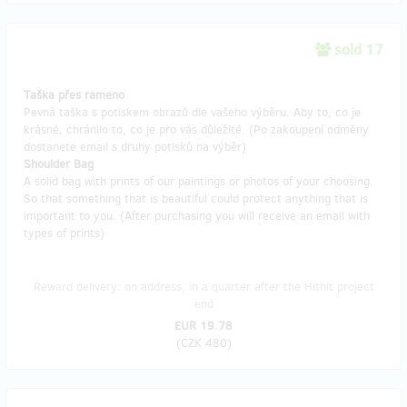
sold 17
Taška přes rameno
Pevná taška s potiskem obrazů dle vašeho výběru. Aby to, co je
krásné, chránilo to, co je pro vás důležité. (Po zakoupení odměny
dostanete email s druhy potisků na výběr)
Shoulder Bag
A solid bag with prints of our paintings or photos of your choosing.
So that something that is beautiful could protect anything that is
important to you. (After purchasing you will receive an email with
types of prints)
Reward delivery: on address, in a quarter after the Hithit project
end
EUR 19.78
(
CZK 480
)