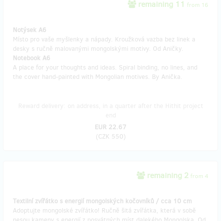
remaining 11
from 16
Notýsek A6
Místo pro vaše myšlenky a nápady. Kroužková vazba bez linek a
desky s ručně malovanými mongolskými motivy. Od Aničky.
Notebook A6
A place for your thoughts and ideas. Spiral binding, no lines, and
the cover hand-painted with Mongolian motives. By Anička.
Reward delivery: on address, in a quarter after the Hithit project
end
EUR 22.67
(
CZK 550
)
remaining 2
from 4
Textilní zvířátko s energií mongolských kočovníků / cca 10 cm
Adoptujte mongolské zvířátko! Ručně šitá zvířátka, která v sobě
nesou kameny s energií z posvátných míst dalekého Mongolska. Od