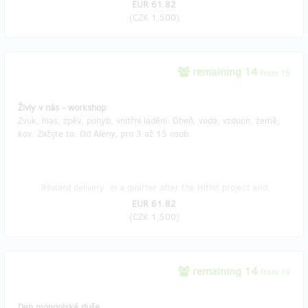
EUR 61.82
(
CZK 1,500
)
remaining 14
from 15
Živly v nás - workshop
Zvuk, hlas, zpěv, pohyb, vnitřní ladění. Oheň, voda, vzduch, země,
kov. Zažijte to. Od Aleny, pro 3 až 15 osob.
Reward delivery: in a quarter after the Hithit project end
EUR 61.82
(
CZK 1,500
)
remaining 14
from 15
Den mongolské duše