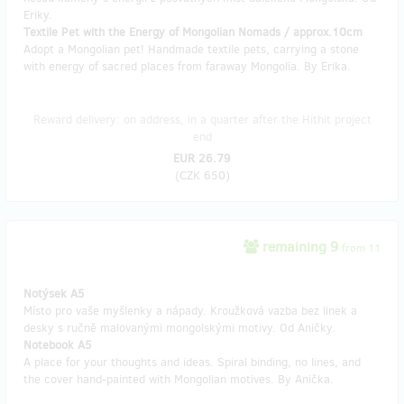
Eriky.
Textile Pet with the Energy of Mongolian Nomads / approx.10cm
Adopt a Mongolian pet! Handmade textile pets, carrying a stone
with energy of sacred places from faraway Mongolia. By Erika.
Reward delivery: on address, in a quarter after the Hithit project
end
EUR 26.79
(
CZK 650
)
remaining 9
from 11
Notýsek A5
Místo pro vaše myšlenky a nápady. Kroužková vazba bez linek a
desky s ručně malovanými mongolskými motivy. Od Aničky.
Notebook A5
A place for your thoughts and ideas. Spiral binding, no lines, and
the cover hand-painted with Mongolian motives. By Anička.