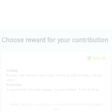
Choose reward for your contribution
sold 26
Pohledy
Pohled v dál. Pohled v širou step. Pohled do vaší schránky. Od nás
všech.
Postcards
A view further. Into the steppes. In your mailbox. From all of us.
Reward delivery: on address, in a quarter after the Hithit project
end