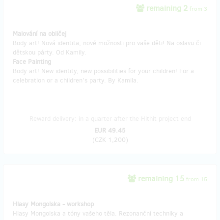
remaining 2
from 3
Malování na obličej
Body art! Nová identita, nové možnosti pro vaše děti! Na oslavu či
dětskou párty. Od Kamily.
Face Painting
Body art! New identity, new possibilities for your children! For a
celebration or a children's party. By Kamila.
Reward delivery: in a quarter after the Hithit project end
EUR 49.45
(
CZK 1,200
)
remaining 15
from 15
Hlasy Mongolska - workshop
Hlasy Mongolska a tóny vašeho těla. Rezonanční techniky a