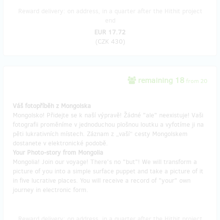
Reward delivery: on address, in a quarter after the Hithit project
end
EUR 17.72
(
CZK 430
)
remaining 18
from 20
Váš fotopříběh z Mongolska
Mongolsko! Přidejte se k naší výpravě! Žádné "ale" neexistuje! Vaši
fotografii proměníme v jednoduchou plošnou loutku a vyfotíme ji na
pěti lukrativních místech. Záznam z „vaší“ cesty Mongolskem
dostanete v elektronické podobě.
Your Photo-story from Mongolia
Mongolia! Join our voyage! There's no "but"! We will transform a
picture of you into a simple surface puppet and take a picture of it
in five lucrative places. You will receive a record of "your" own
journey in electronic form.
Reward delivery: on address, in a quarter after the Hithit project