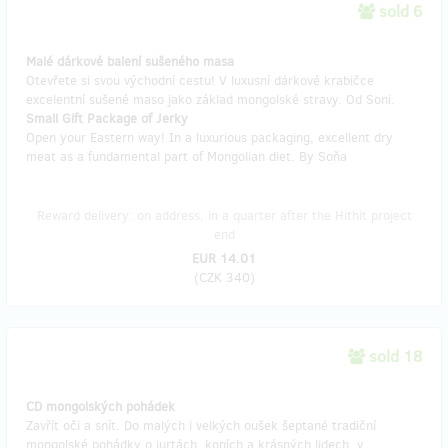
sold 6
Malé dárkové balení sušeného masa
Otevřete si svou východní cestu! V luxusní dárkové krabičce
excelentní sušené maso jako základ mongolské stravy. Od Soni.
Small Gift Package of Jerky
Open your Eastern way! In a luxurious packaging, excellent dry
meat as a fundamental part of Mongolian diet. By Soňa
Reward delivery: on address, in a quarter after the Hithit project
end
EUR 14.01
(
CZK 340
)
sold 18
CD mongolských pohádek
Zavřít oči a snít. Do malých i velkých oušek šeptané tradiční
mongolské pohádky o jurtách, koních a krásných lidech, v