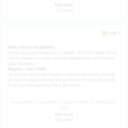
EUR 30.91
(
CZK 750
)
sold 1
Video průvodce Mongolskem
Nechte se provést Mongolskem v obraze. Fascinující země našima
očima v dokumentu, který shrne to nejzajímavější, co tu můžete
zažít. Od Aničky.
Mongolia - Video Guide
Let us walk you through Mongolia. A fascinating country through
our eyes in a document that will summarize the most interesting
things you can experience there. By Anička.
Reward delivery: on address, in a quarter after the Hithit project
end
EUR 32.97
(
CZK 800
)