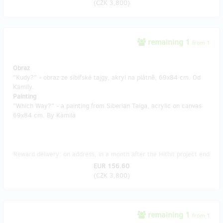
(
CZK 3,800
)
remaining 1
from 1
Obraz
"Kudy?" - obraz ze sibiřské tajgy, akryl na plátně, 69x84 cm. Od
Kamily.
Painting
"Which Way?" - a painting from Siberian Taiga, acrylic on canvas
69x84 cm. By Kamila
Reward delivery: on address, in a month after the Hithit project end
EUR 156.60
(
CZK 3,800
)
remaining 1
from 1