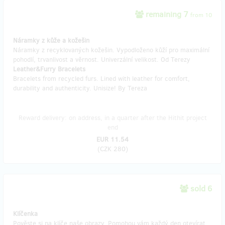
remaining 7
from 10
Náramky z kůže a kožešin
Náramky z recyklovaných kožešin. Vypodloženo kůží pro maximální
pohodlí, trvanlivost a věrnost. Univerzální velikost. Od Terezy
Leather&Furry Bracelets
Bracelets from recycled furs. Lined with leather for comfort,
durability and authenticity. Unisize! By Tereza
Reward delivery: on address, in a quarter after the Hithit project
end
EUR 11.54
(
CZK 280
)
sold 6
Klíčenka
Pověste si na klíče naše obrazy. Pomohou vám každý den otevírat