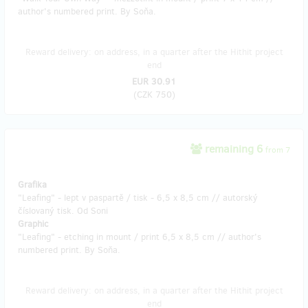
author's numbered print. By Soňa.
Reward delivery: on address, in a quarter after the Hithit project
end
EUR 30.91
(
CZK 750
)
remaining 6
from 7
Grafika
"Leafing" - lept v paspartě / tisk - 6,5 x 8,5 cm // autorský
číslovaný tisk. Od Soni
Graphic
"Leafing" - etching in mount / print 6,5 x 8,5 cm // author's
numbered print. By Soňa.
Reward delivery: on address, in a quarter after the Hithit project
end