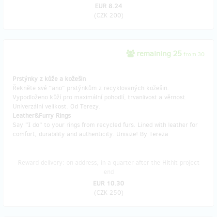
EUR 8.24
(
CZK 200
)
remaining 25
from 30
Prstýnky z kůže a kožešin
Řekněte své "ano" prstýnkům z recyklovaných kožešin.
Vypodloženo kůží pro maximální pohodlí, trvanlivost a věrnost.
Univerzální velikost. Od Terezy.
Leather&Furry Rings
Say "I do" to your rings from recycled furs. Lined with leather for
comfort, durability and authenticity. Unisize! By Tereza
Reward delivery: on address, in a quarter after the Hithit project
end
EUR 10.30
(
CZK 250
)