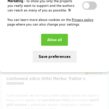
Marketing
- to show you only the projects
poděkování
you really want to support and the authors
velká stavebnice Merkur
can reach as many of you as possible. 🎯
nářadí a návod k sestavení
poštovné
You can learn more about cookies on the
Privacy policy
(odměnu budeme zasílat přes dopravce)
page where you can also change your settings.
Reward delivery: on address, in a quarter after the Hithit project
end
EUR 57.49
(
CZK 1,395
)
sold 93
Limitovaná edice Hithit Merkur Traktor s
motorem
Tuhle stavebnici 🚜 vám bude závidět kdejaký farmář. Na našem e-
shopu ji sice najdete, ale
speciálně pro Hithit
jsme traktor
opatřili
ještě motorem
a jedinečným obalem. Stejně jako u ostatních