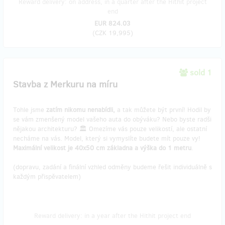
Reward delivery: on address, in a quarter after the Hithit project
end
EUR 824.03
(
CZK 19,995
)
sold 1
Stavba z Merkuru na míru
Tohle jsme
zatím nikomu nenabídli,
a tak můžete být první! Hodil by
se vám zmenšený model vašeho auta do obýváku? Nebo byste radši
nějakou architekturu? 🏛️ Omezíme vás pouze velikostí, ale ostatní
necháme na vás. Model, který si vymyslíte budete mít pouze vy!
Maximální velikost je 40x50 cm základna a výška do 1 metru
.
(dopravu, zadání a finální vzhled odměny budeme řešit individuálně s
každým přispěvatelem)
Reward delivery: in a year after the Hithit project end