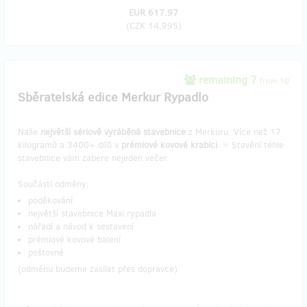
EUR 617.97
(
CZK 14,995
)
remaining 7
from 10
Sběratelská edice Merkur Rypadlo
Naše
největší sériově vyráběná stavebnice
z Merkuru. Více než 17
kilogramů a 3400+ dílů v
prémiové kovové krabici
. ⭐️ Stavění téhle
stavebnice vám zabere nejeden večer.
Součástí odměny:
poděkování
největší stavebnice Maxi rypadla
nářadí a návod k sestavení
prémiové kovové balení
poštovné
(odměnu budeme zasílat přes dopravce)