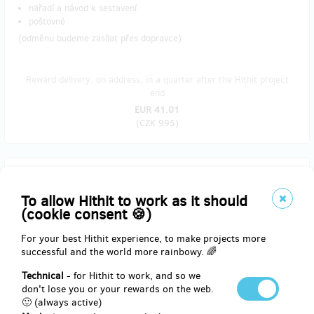
nářadí a návod k sestavení
poštovné
(odměnu budeme zasílat přes dopravce)
Reward delivery: on address, in a quarter after the Hithit project
end
EUR 41.01
(
CZK 995
)
sold 36
Stavebnice Merkur Pouštní kamion
To allow Hithit to work as it should
(cookie consent 🍪)
Na rozdíl od ostatních stavebnic, tahle
není exkluzivně pro Hithit
.
For your best Hithit experience, to make projects more
Když si ji ale objednáte zde, tak jí dostanete ještě dřív, než se
successful and the world more rainbowy. 🌈
dostane na konci roku oficiálně do regálů. 🤯
Kamión naši designéři navrhovali na motivy závodních speciálů,
Technical
- for Hithit to work, and so we
které se účastní legendární rallye Dakar.
don't lose you or your rewards on the web.
🙂 (always active)
Součástí odměny: