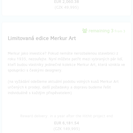
EUR 2,060.38
(
CZK 49,995
)
remaining 3
from 3
Limitovaná edice Merkur Art
Merkur jako investice? Pokud nemáte nerozbalenou stavebnici z
roku 1935, nezoufejte. Nyní můžete patřit mezi vybraných pár lidí,
kteří budou vlastníky jedinečné kolekce Merkur Art, která vznikla ve
spolupráci s českými designery.
(na vyžádání odešleme aktuální podobu volných kusů Merkur Art
určených k prodeji, další požadavky a dopravu budeme řešit
individuálně s každým přispěvatelem)
Reward delivery: in a year after the Hithit project end
EUR 6,181.54
(
CZK 149,995
)