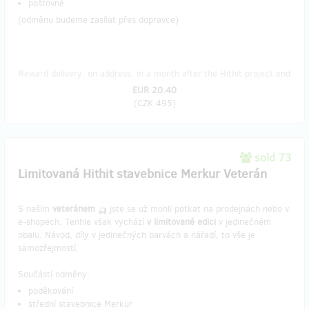
poštovné
(odměnu budeme zasílat přes dopravce)
Reward delivery: on address, in a month after the Hithit project end
EUR 20.40
(
CZK 495
)
sold 73
Limitovaná Hithit stavebnice Merkur Veterán
S naším
veteránem
🛺 jste se už mohli potkat na prodejnách nebo v
e-shopech. Tenhle však vychází
v limitované edici
v jedinečném
obalu. Návod, díly v jedinečných barvách a nářadí, to vše je
samozřejmostí.
Součástí odměny:
poděkování
střední stavebnice Merkur