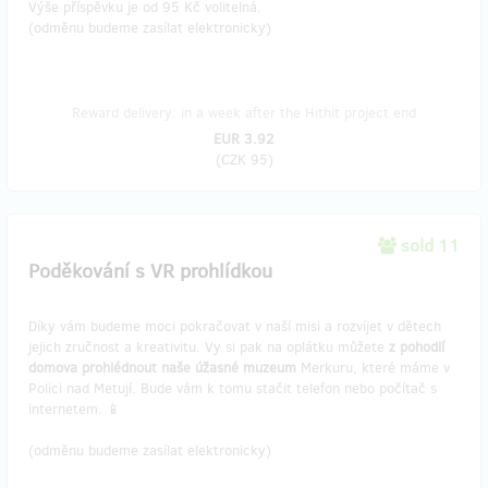
Výše příspěvku je od 95 Kč volitelná.
(odměnu budeme zasílat elektronicky)
Reward delivery: in a week after the Hithit project end
EUR 3.92
(
CZK 95
)
sold 11
Poděkování s VR prohlídkou
Díky vám budeme moci pokračovat v naší misi a rozvíjet v dětech
jejich zručnost a kreativitu. Vy si pak na oplátku můžete
z pohodlí
domova prohlédnout naše úžasné muzeum
Merkuru, které máme v
Polici nad Metují. Bude vám k tomu stačit telefon nebo počítač s
internetem. 📱
(odměnu budeme zasílat elektronicky)