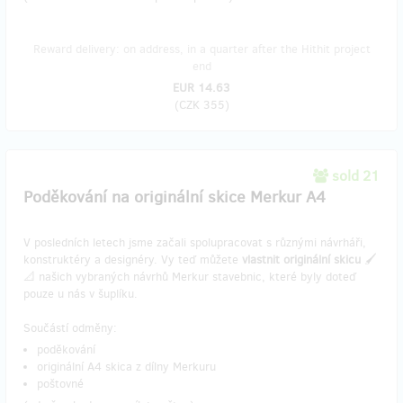
Reward delivery: on address, in a quarter after the Hithit project
end
EUR 14.63
(
CZK 355
)
sold 21
Poděkování na originální skice Merkur A4
V posledních letech jsme začali spolupracovat s různými návrháři,
konstruktéry a designéry. Vy teď můžete
vlastnit originální skicu
🖌️
📐 našich vybraných návrhů Merkur stavebnic, které byly doteď
pouze u nás v šuplíku.
Součástí odměny:
poděkování
originální A4 skica z dílny Merkuru
poštovné