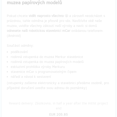
muzea papírových modelů
Pokud chcete
vidět naprosto všechno
🤩 a zároveň neodcházet s
prázdnou, tahle odměna je přesně pro vás. Navštívíte obě naše
muzea, uvidíte všechny zákoutí naší výroby a navíc si domů
odnesete naši robotickou stavebnici mCar
ovládanou telefonem.
(Android)
Součástí odměny:
poděkování
rodinná vstupenka do muzea Merkur stavebnice
rodinná vstupenka do muzea papírových modelů
exkluzivní prohlídka výroby Merkuru
stavenice mCar s programovatelným čipem
nářadí a návod k sestavení
(vstupenky zašleme elektronicky a stavebnici předáme osobně, pro
případné doručení uveďte svou adresu do poznámky)
Reward delivery: Zásilkovna, in half a year after the Hithit project
end
EUR 205.85