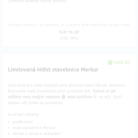
(odměnu budeme zasílat poštou)
Reward delivery: on address, in a month after the Hithit project end
EUR 16.28
(
CZK 395
)
sold 82
Limitovaná Hithit stavebnice Merkur
Speciálně pro tuhle kampaň jsme připravili hned několik stavebnic.
Roztomile malé stavebnice jsme vymysleli dvě.
Vybrat si tak
můžete mezi malým robotem 🤖 nebo kytičkou
🌸 na stůl. Stačí
napsat váš výběr do poznámky.
Součástí odměny:
poděkování
malá stavebnice Merkur
nářadí a návod k sestavení