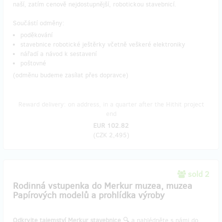
naší, zatím cenově nejdostupnější, robotickou stavebnicí.
Součástí odměny:
poděkování
stavebnice robotické ještěrky včetně veškeré elektroniky
nářadí a návod k sestavení
poštovné
(odměnu budeme zasílat přes dopravce)
Reward delivery: on address, in a quarter after the Hithit project
end
EUR 102.82
(
CZK 2,495
)
sold 2
Rodinná vstupenka do Merkur muzea, muzea
Papírových modelů a prohlídka výroby
Odkryjte tajemství Merkur stavebnice 🔍
a nahlédněte s námi do