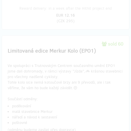
Reward delivery: in a week after the Hithit project end
EUR 12.16
(
CZK 295
)
sold 60
Limitovaná edice Merkur Kolo (EPO1)
Ve spolupráci s Trutnovským Centrem současného umění EPO1
jsme dali dohromady, v rámci výstavy "Jízda",🚲 krásnou stavebnici
pro všechny nadšené cyklisty.
Tohle kolo sice nemá kotoučové brzy ani 9 převodů, ale i tak
věříme, že vám ho bude každý závidět.😍
Součástí odměny:
poděkování
malá stavebnice Merkur
nářadí a návod k sestavení
poštovné
(odměnu budeme zasílat přes dopravce)