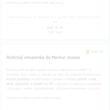
(odměnu budeme zasílat přes dopravce)
Reward delivery: on address, in a quarter after the Hithit project
end
EUR 10.10
(
CZK 245
)
sold 24
Rodinná vstupenka do Merkur muzea
Že jste ještě neviděli největší stavbu z Merkuru na světě? 🥇
Vezměte celou rodinu a přijeďte za námi do krásného Broumovska.
Kromě prohlídky
neuvěřitelných staveb si můžete
pohrát v naší
dílně, vyzkoušet si stavění ve VR
a nakonec si nějakou tu stavebnici
i zakoupit v našem dosud jediném, oficiálním kamenném obchodu.
(odměnu budeme zasílat elektronicky)