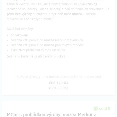
zákulisí výroby. Uvidíte, jak z obyčejného kusu kovu vznikají
jedinečné součástky, jak se skladují a balí do finálních stavebnic. Po
prohlídce výroby
si můžete projít
obě naše muzea
- Merkur
stavebnice i papírových modelů.
Součástí odměny:
poděkování
rodinná vstupenka do muzea Merkur stavebnice
rodinná vstupenka do muzea papírových modelů
exkluzivní prohlídka výroby Merkuru
(odměnu budeme zasílat elektronicky)
Reward delivery: in a month after the Hithit project end
EUR 123.43
(
CZK 2,995
)
sold 9
MCar s prohlídkou výroby, muzea Merkur a