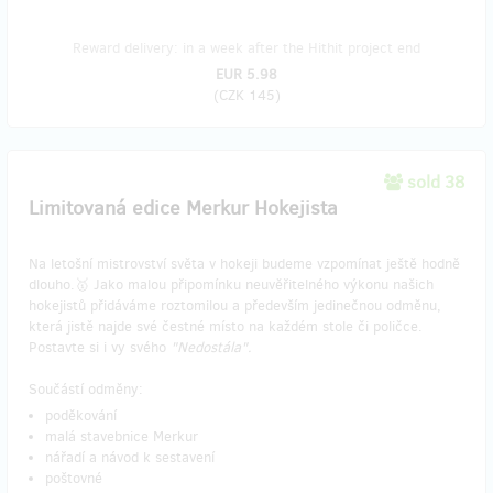
Reward delivery: in a week after the Hithit project end
EUR 5.98
(
CZK 145
)
sold 38
Limitovaná edice Merkur Hokejista
Na letošní mistrovství světa v hokeji budeme vzpomínat ještě hodně
dlouho.🥇 Jako malou připomínku neuvěřitelného výkonu našich
hokejistů přidáváme roztomilou a především jedinečnou odměnu,
která jistě najde své čestné místo na každém stole či poličce.
Postavte si i vy svého
"Nedostála".
Součástí odměny:
poděkování
malá stavebnice Merkur
nářadí a návod k sestavení
poštovné