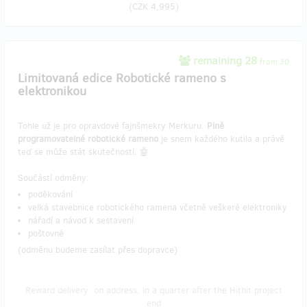
(
CZK 4,995
)
remaining 28
from 30
Limitovaná edice Robotické rameno s
elektronikou
Tohle už je pro opravdové fajnšmekry Merkuru.
Plně
programovatelné robotické rameno
je snem každého kutila a právě
teď se může stát skutečností. 🤖
Součástí odměny:
poděkování
velká stavebnice robotického ramena včetně veškeré elektroniky
nářadí a návod k sestavení
poštovné
(odměnu budeme zasílat přes dopravce)
Reward delivery: on address, in a quarter after the Hithit project
end