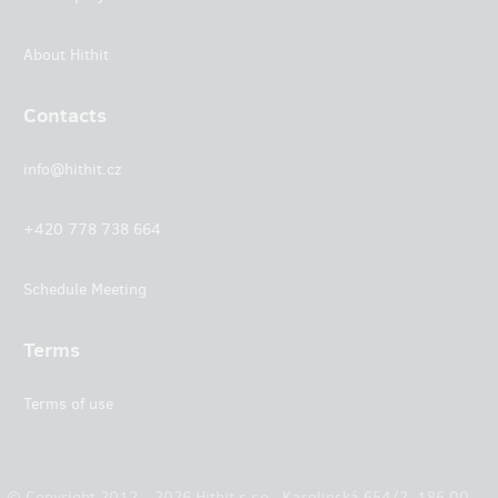
About Hithit
Contacts
info@hithit.cz
+420 778 738 664
Schedule Meeting
Terms
Terms of use
© Copyright 2012 – 2026 Hithit s.r.o., Karolinská 654/2, 186 00