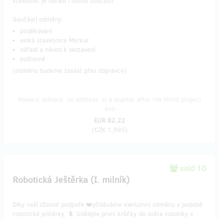
stavebnic je nářadí i návod součástí.
Součástí odměny:
poděkování
velká stavebnice Merkur
nářadí a návod k sestavení
poštovné
(odměnu budeme zasílat přes dopravce)
Reward delivery: on address, in a quarter after the Hithit project
end
EUR 82.22
(
CZK 1,995
)
sold 10
Robotická Ještěrka (I. milník)
Díky vaší úžasné podpoře ❤️přidáváme exkluzivní odměnu v podobě
robotické ještěrky. 🦎 Udělejte první krůčky do světa robotiky s