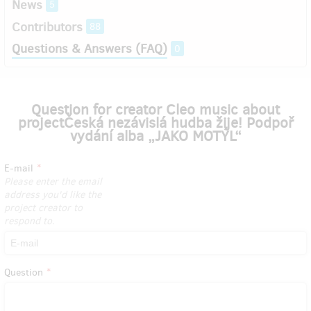
News
5
Contributors
88
Questions & Answers (FAQ)
0
Question for creator Cleo music about
projectČeská nezávislá hudba žije! Podpoř
vydání alba „JAKO MOTÝL“
E-mail
Please enter the email
address you'd like the
project creator to
respond to.
Question