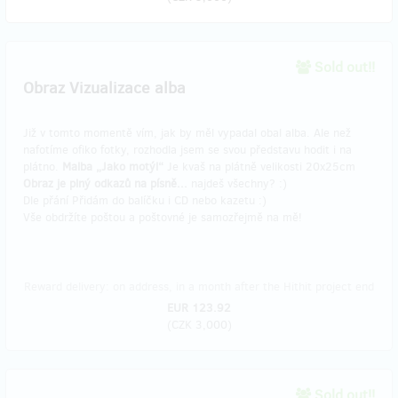
Sold out!!
Obraz Vizualizace alba
Již v tomto momentě vím, jak by měl vypadal obal alba. Ale než
nafotíme ofiko fotky, rozhodla jsem se svou představu hodit i na
plátno.
Malba „Jako motýl“
Je kvaš na plátně velikosti 20x25cm
Obraz je plný odkazů na písně...
najdeš všechny? :)
Dle přání Přidám do balíčku i CD nebo kazetu :)
Vše obdržíte poštou a poštovné je samozřejmě na mě!
Reward delivery: on address, in a month after the Hithit project end
EUR 123.92
(
CZK 3,000
)
Sold out!!