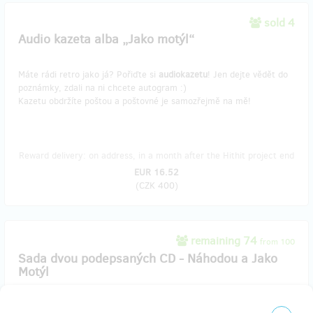
sold 4
Audio kazeta alba „Jako motýl“
Máte rádi retro jako já? Pořiďte si
audiokazetu
! Jen dejte vědět do
poznámky, zdali na ni chcete autogram :)
Kazetu obdržíte poštou a poštovné je samozřejmě na mě!
Reward delivery: on address, in a month after the Hithit project end
EUR 16.52
(
CZK 400
)
remaining 74
from 100
Sada dvou podepsaných CD - Náhodou a Jako
Motýl
Podepsaná CD
„Náhodou“
a „
Jako motýl“
do Vaší schránky.