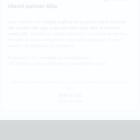
Hlavní partner Alba
Jako odměnu Vám
veřejně poděkuji na sociálních sítích, označím
vás a uvedu vaše logo. Logo své místo najde také na bookletu
nového CD.
Případně se můžeme domluvit i na jiné formě odměny.
Pokusím se maximálně vyhovět, abyste byli spokojení. Prosím o
sepsání vaší představy do poznámky.
Podepsané CD s věnováním je samozřejmostí.
Vše obdržíte poštou a poštovné je samozřejmě na mě!
Reward delivery: on address, in a quarter after the Hithit project
end
EUR 413.05
(
CZK 10,000
)