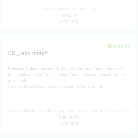
Reward delivery: not specified
EUR 4.13
(
CZK 100
)
sold 37
CD „Jako motýl“
Podepsané album
formou CD do Vaší schránky. Pokud chcete CD
bez podpisu nebo máte speciální přání na věnování, napište mi do
poznámek.
CD obdržíte poštou a poštovné je samozřejmě na mě!
Reward delivery: on address, in a month after the Hithit project end
EUR 12.39
(
CZK 300
)