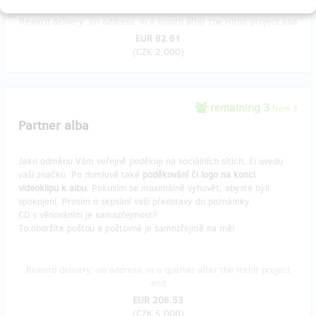
Reward delivery: on address, in a month after the Hithit project end
EUR 82.61
(
CZK 2,000
)
remaining 3
from 3
Partner alba
Jako odměnu Vám veřejně poděkuji na sociálních sítích, či uvedu
vaši značku. Po domluvě také
poděkování či logo na konci
videoklipu k albu.
Pokusím se maximálně vyhovět, abyste byli
spokojení. Prosím o sepsání vaší představy do poznámky.
CD s věnováním je samozřejmostí!
To obdržíte poštou a poštovné je samozřejmě na mě!
Reward delivery: on address, in a quarter after the Hithit project
end
EUR 206.53
(
CZK 5,000
)