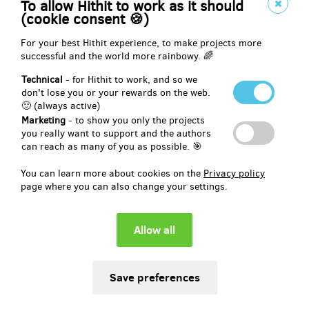
To allow Hithit to work as it should
CD obdržíte poštou a poštovné je samozřejmě na mě!
(cookie consent 🍪)
For your best Hithit experience, to make projects more
successful and the world more rainbowy. 🌈
Reward delivery: on address, in a month after the Hithit project end
EUR 18.59
Technical
- for Hithit to work, and so we
(
CZK 450
)
don't lose you or your rewards on the web.
🙂 (always active)
Marketing
- to show you only the projects
you really want to support and the authors
remaining 3
can reach as many of you as possible. 🎯
from 3
Buď součástí videoklipu!
You can learn more about cookies on the
Privacy policy
page where you can also change your settings.
Sice nemohu nabídnout comparz, ale mám jiný nápad! Titulní píseň
alba je o lásce... nebo vlastně láskách a vyjde s videoklipem. Chceš
někomu
zanechat láskyplný odkaz
touto netradiční formou? Pokud
to dokážeš zformulovat v 10 slovech, ráda Tvůj odkaz vložím do
videoklipu! Ovšem vše předem společně pořádně zkonzultujeme!
A pokud chceš pošlu ti i CD!