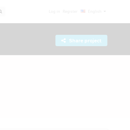
Log in
Register
English
Share project