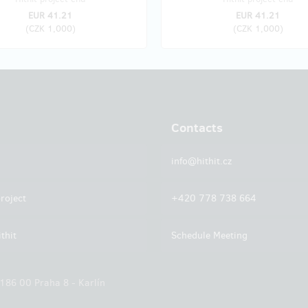
EUR 41.21
EUR 41.21
(
CZK 1,000
)
(
CZK 1,000
)
Contacts
info@hithit.cz
roject
+420 778 738 664
thit
Schedule Meeting
 186 00 Praha 8 - Karlín