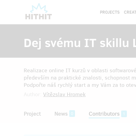
PROJECTS
CREAT
Dej svému IT skillu 
Realizace online IT kurzů v oblasti softwarov
především na praktické znalosti, schopnost mo
Podpořte náš rychlý start a my Vám za to ote
Author:
Vítězslav Hromek
Project
News
Contributors
0
1