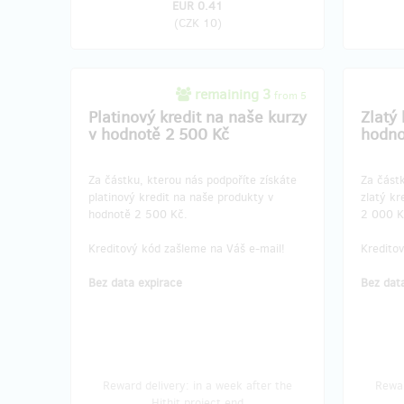
EUR 0.41
(
CZK 10
)
remaining 3
from 5
Platinový kredit na naše kurzy
Zlatý 
v hodnotě 2 500 Kč
hodno
Za částku, kterou nás podpoříte získáte
Za částk
platinový kredit na naše produkty v
zlatý kr
hodnotě 2 500 Kč.
2 000 K
Kreditový kód zašleme na Váš e-mail!
Kredito
Bez data expirace
Bez dat
Reward delivery: in a week after the
Rewar
Hithit project end