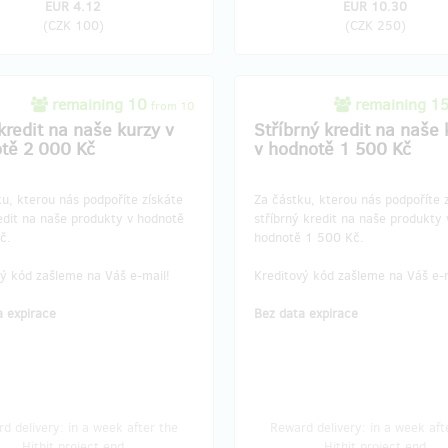
EUR 4.12
EUR 10.30
(
CZK 100
)
(
CZK 250
)
remaining 10
remaining 1
from 10
kredit na naše kurzy v
Stříbrný kredit na naše 
tě 2 000 Kč
v hodnotě 1 500 Kč
u, kterou nás podpoříte získáte
Za částku, kterou nás podpoříte 
edit na naše produkty v hodnotě
stříbrný kredit na naše produkty 
č.
hodnotě 1 500 Kč.
vý kód zašleme na Váš e-mail!
Kreditový kód zašleme na Váš e-m
a expirace
Bez data expirace
d delivery: in a week after the
Reward delivery: in a week aft
Hithit project end
Hithit project end