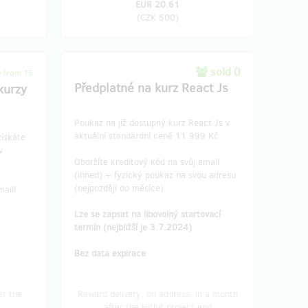
EUR 20.61
(
CZK 500
)
5
sold 0
from 15
Předplatné na kurz React Js
kurzy
Poukaz na již dostupný kurz React Js v
aktuální standardní ceně 11 999 Kč
získáte
v
Obdržíte kreditový kód na svůj email
(ihned) + fyzický poukaz na svou adresu
(nejpozději do měsíce).
ail!
Lze se zapsat na libovolný startovací
termín (nejbližší je 3.7.2024)
Bez data expirace
er the
Reward delivery: on address, in a month
after the Hithit project end