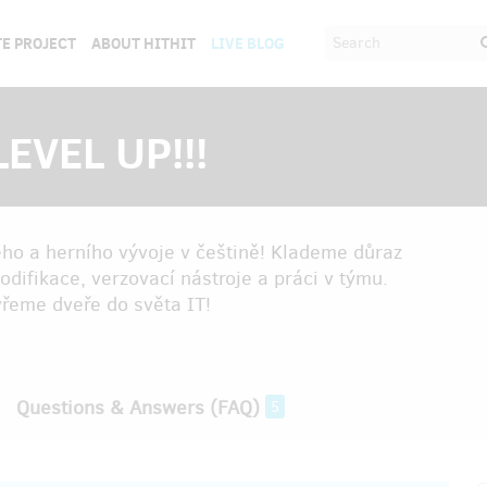
E PROJECT
ABOUT HITHIT
LIVE BLOG
LEVEL UP!!!
ého a herního vývoje v češtině! Klademe důraz
difikace, verzovací nástroje a práci v týmu.
vřeme dveře do světa IT!
Questions & Answers (FAQ)
5