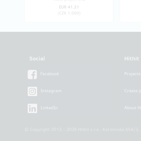
EUR 41.21
(
CZK 1,000
)
Social
Hithit
Facebook
Projects
Instagram
Create p
LinkedIn
About Hi
© Copyright 2012 – 2026 Hithit s.r.o., Karolinská 654/2,