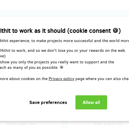
ution
ithit to work as it should (cookie consent 🍪)
Hithit experience, to make projects more successful and the world mor
sold 0
t na naše kurzy 120 Kč
Kredit na naše kurzy 30
 Hithit to work, and so we don't lose you or your rewards on the web.
ve)
 show you only the projects you really want to support and the
u, kterou nás podpoříte získáte
Za částku, kterou nás podpoříte 
ach as many of you as possible. 🎯
na naše produkty v hodnotě 120
kredit na naše produkty v hodno
Kč.
more about cookies on the
Privacy policy
page where you can also cha
vý kód zašleme na Váš e-mail!
Kreditový kód zašleme na Váš e-m
a expirace
Bez data expirace
d delivery: in a week after the
Reward delivery: in a week aft
Hithit project end
Hithit project end