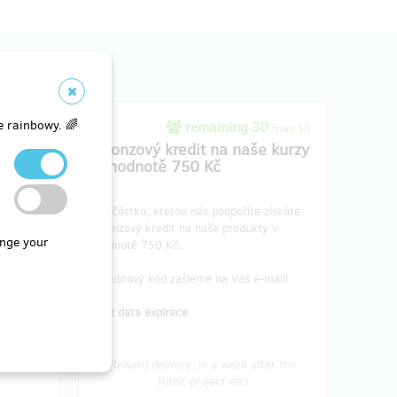
e rainbowy. 🌈
sold 0
remaining 30
from 30
0 Kč
Bronzový kredit na naše kurzy
v hodnotě 750 Kč
získáte
tě 300
Za částku, kterou nás podpoříte získáte
bronzový kredit na naše produkty v
nge your
hodnotě 750 Kč.
ail!
Kreditový kód zašleme na Váš e-mail!
Bez data expirace
er the
Reward delivery: in a week after the
Hithit project end