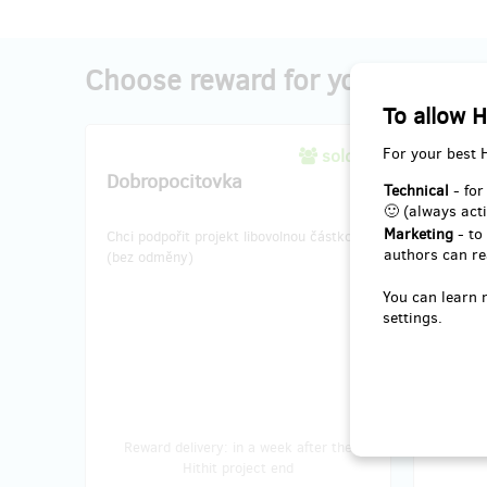
Choose reward for your contrib
To allow H
For your best 
sold 0
Dobropocitovka
Kredi
Technical
- for
🙂 (always acti
Marketing
- to
Chci podpořit projekt libovolnou částkou.
Za částk
authors can re
(bez odměny)
kredit 
Kč.
You can learn 
settings.
Kredito
Bez dat
Reward delivery: in a week after the
Rewar
Hithit project end