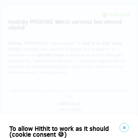
Sold out!!
Hodinky PROVOKE Watch varianta bez olejové
náplně
Hodinky PROVOKE
bez olejové náplně.
V ceně je na výběr barva
ručiček
(titanové nebo titanové s černým DLC povlakem). K
hodinkám bude
speciální mince
se stejným sériovým číslem jako
mají hodinky. Tato mince bude pouze k hodinkám objednaným zde
na Hithit. Doručení odměny Českou poštou nebo Zásilkovnou. Je
možné domluvit i osobní převzetí.
Reward delivery: on address, in a quarter after the Hithit project
end
EUR 615.45
(
CZK 14,900
)
To allow Hithit to work as it should
(cookie consent 🍪)
Sold out!!