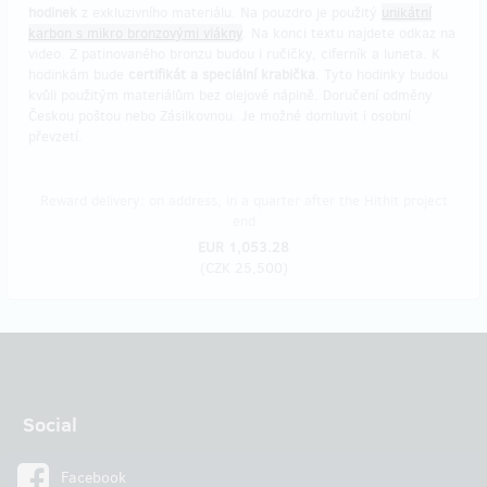
hodinek
z exkluzivního materiálu. Na pouzdro je použitý
unikátní
karbon s mikro bronzovými vlákny
. Na konci textu najdete odkaz na
video. Z patinovaného bronzu budou i ručičky, ciferník a luneta. K
hodinkám bude
certifikát a speciální krabička
. Tyto hodinky budou
kvůli použitým materiálům bez olejové náplně. Doručení odměny
Českou poštou nebo Zásilkovnou. Je možné domluvit i osobní
převzetí.
Reward delivery: on address, in a quarter after the Hithit project
end
EUR 1,053.28
(
CZK 25,500
)
Social
Facebook