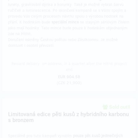
lunety, gravírování dýnka a korunky. Také je možné vybrat barvu
ručiček a luminescence. Po skončení kampaně se s Vámi spojím a
provedu Vás celým procesem návrhu spolu s výrobou hodinek na
přání. K hodinkám bude
speciální mince
se stejným sériovým číslem
jako mají hodinky. Tato mince bude pouze k hodinkám objednaným
zde na Hithit.
Doručení odměny Českou poštou nebo Zásilkovnou. Je možné
domluvit i osobní převzetí.
Reward delivery: on address, in a quarter after the Hithit project
end
EUR 904.58
(
CZK 21,900
)
Sold out!!
Limitovaná edice pěti kusů z hybridního karbonu
s bronzem
Speciálně pro tuto kampaň vyrobím
pouze pět kusů jedinečných