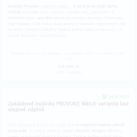
Hodinky Provoke
s olejovou náplní .
V ceně je na výběr barva
ručiček
(titanové nebo titanové s černým DLC povlakem). K
hodinkám bude
speciální mince
se stejným sériovým číslem jako
mají hodinky. Tato mince bude pouze k hodinkám objednaným zde
na Hithit. Doručení odměny Českou poštou nebo Zásilkovnou. Je
možné domluvit i osobní převzetí.
Reward delivery: on address, in a quarter after the Hithit project
end
EUR 698.06
(
CZK 16,900
)
Sold out!!
Zakázkové hodinky PROVOKE Watch varianta bez
olejové náplně
Tato varianta je pro ty, co chtějí vlastnit
originální hodinky přesně
podle sebe
. V ceně je návrh a výroba
vlastního designu
ciferníku,
lunety, gravírování dýnka a korunky. Také je možné vybrat barvu