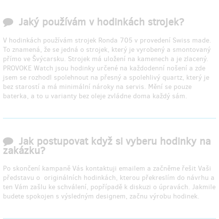
Jaký používám v hodinkách strojek?
V hodinkách používám strojek Ronda 705 v provedení Swiss made.
To znamená, že se jedná o strojek, který je vyrobený a smontovaný
přímo ve Švýcarsku. Strojek má uložení na kamenech a je zlacený.
PROVOKE Watch jsou hodinky určené na každodenní nošení a zde
jsem se rozhodl spolehnout na přesný a spolehlivý quartz, který je
bez starostí a má minimální nároky na servis. Mění se pouze
baterka, a to u varianty bez oleje zvládne doma každý sám.
Jak postupovat když si vyberu hodinky na
zakázku?
Po skončení kampaně Vás kontaktuji emailem a začněme řešit Vaši
představu o originálních hodinkách, kterou překreslím do návrhu a
ten Vám zašlu ke schválení, popřípadě k diskuzi o úpravách. Jakmile
budete spokojen s výsledným designem, začnu výrobu hodinek.