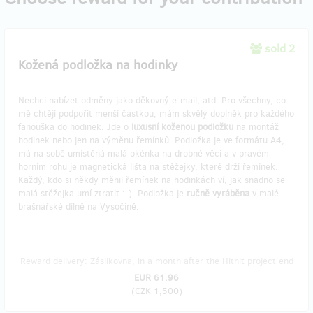
sold 2
Kožená podložka na hodinky
Nechci nabízet odměny jako děkovný e-mail, atd. Pro všechny, co
mě chtějí podpořit menší částkou, mám skvělý doplněk pro každého
fanouška do hodinek. Jde o
luxusní koženou podložku
na montáž
hodinek nebo jen na výměnu řemínků. Podložka je ve formátu A4,
má na sobě umístěná malá okénka na drobné věci a v pravém
horním rohu je magnetická lišta na stěžejky, které drží řemínek.
Každý, kdo si někdy měnil řemínek na hodinkách ví, jak snadno se
malá stěžejka umí ztratit :-). Podložka je
ručně vyráběna
v malé
brašnářské dílně na Vysočině.
Reward delivery: Zásilkovna, in a month after the Hithit project end
EUR 61.96
(
CZK 1,500
)