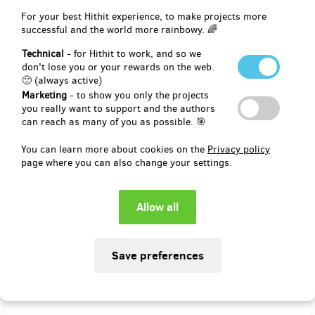
Hodinky PROVOKE Watch varianta s olejovou
For your best Hithit experience, to make projects more
náplní
successful and the world more rainbowy. 🌈
Technical
- for Hithit to work, and so we
Hodinky Provoke
s olejovou náplní
. V ceně je na výběr barva
don't lose you or your rewards on the web.
ručiček
(titanové nebo titanové s černým DLC povlakem). K
🙂 (always active)
hodinkám bude
speciální mince
se stejným sériovým číslem jako
Marketing
- to show you only the projects
mají hodinky. Tato mince bude pouze k hodinkám objednaným zde
you really want to support and the authors
na Hithit. Doručení odměny Českou poštou nebo Zásilkovnou. Je
can reach as many of you as possible. 🎯
možné domluvit i osobní převzetí.
You can learn more about cookies on the
Privacy policy
page where you can also change your settings.
Reward delivery: on address, in a quarter after the Hithit project
end
EUR 698.06
(
CZK 16,900
)
Sold out!!
Hodinky PROVOKE Watch varianta s olejovou
náplní