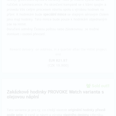
ručiček a luminescence. Po skončení kampaně se s Vámi spojím a
provedu Vás celým procesem návrhu spolu s výrobou hodinek na
přání. K hodinkám bude
speciální mince
se stejným sériovým číslem
jako mají hodinky. Tato mince bude pouze k hodinkám objednaným
zde na Hithit.
Doručení odměny Českou poštou nebo Zásilkovnou. Je možné
domluvit i osobní převzetí.
Reward delivery: on address, in a quarter after the Hithit project
end
EUR 821.97
(
CZK 19,900
)
Sold out!!
Zakázkové hodinky PROVOKE Watch varianta s
olejovou náplní
Tato varianta je pro ty, co chtějí vlastnit
originální hodinky přesně
podle sebe
. V ceně je návrh a výroba
vlastního designu
ciferníku,