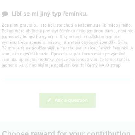
Líbí se mi jiný typ řemínku.
Zde platí pravidlo... sto lidí, sto chutí a každému se líbí něco jiného.
Pokud máte oblíbený jiný styl řemínku nebo jen jinou barvu, není nic
jednoduššího než ho vyměnit. Díky vrtaným nožičkám není na
výměnu třeba speciální nástroj, ale stačí obyčejný špendlík. Šířka
22 mm je ta nejpoužívanější a na trhu jsou tisíce různých řemínků. V
tom je to největší kouzlo. Opravdu za pár korun máte po výměně
řemínku úplně jiné hodinky. Ze své zkušenosti vím, že to neskončí u
jednoho :-). K hodinkám je dodáván kvalitní černý NATO strap.
Ask a question
Choose reward for your contribution