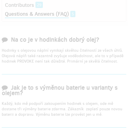
Contributors
29
Questions & Answers (FAQ)
5
Na co je v hodinkách dobrý olej?
Hodinky s olejovou náplní vynikají skvělou čitelností ze všech úhlů.
Olejová náplň také razantně zvyšuje voděodolnost, ale to v případě
hodinek PROVOKE není tak důležité. Primární je skvělá čitelnost.
Jak je to s výměnou baterie u varianty s
olejem?
Každý, kdo mě podpoří zakoupením hodinek s olejem, ode mě
dostane tři výměny baterie zdarma. Zákazník zaplatí pouze novou
baterii a dopravu. Výměnu baterie lze provést jen u mě.