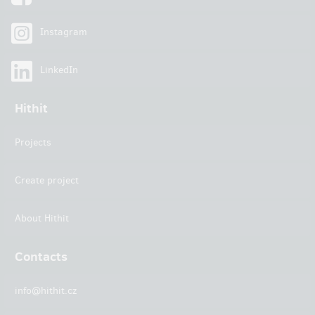
Instagram
LinkedIn
Hithit
Projects
Create project
About Hithit
Contacts
info@hithit.cz