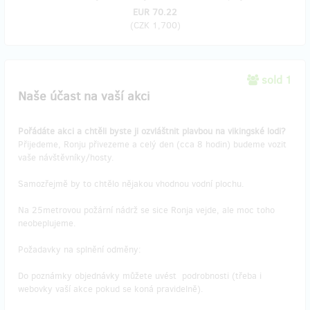
EUR 70.22
(
CZK 1,700
)
sold 1
Naše účast na vaší akci
Pořádáte akci a chtěli byste ji ozvláštnit plavbou na vikingské lodi?
Přijedeme, Ronju přivezeme a celý den (cca 8 hodin) budeme vozit
vaše návštěvníky/hosty.
Samozřejmě by to chtělo nějakou vhodnou vodní plochu.
Na 25metrovou požární nádrž se sice Ronja vejde, ale moc toho
neobeplujeme.
Požadavky na splnění odměny:
Do poznámky objednávky můžete uvést podrobnosti (třeba i
webovky vaší akce pokud se koná pravidelně).