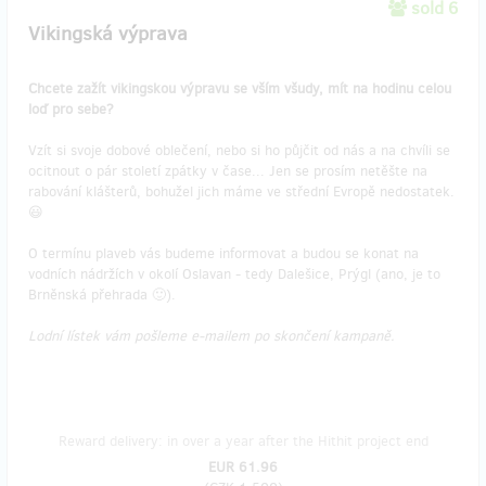
sold 6
Vikingská výprava
Chcete zažít vikingskou výpravu se vším všudy, mít na hodinu celou
loď pro sebe?
Vzít si svoje dobové oblečení, nebo si ho půjčit od nás a na chvíli se
ocitnout o pár století zpátky v čase... Jen se prosím netěšte na
rabování klášterů, bohužel jich máme ve střední Evropě nedostatek.
😃
O termínu plaveb vás budeme informovat a budou se konat na
vodních nádržích v okolí Oslavan - tedy Dalešice, Prýgl (ano, je to
Brněnská přehrada 🙂).
Lodní lístek vám pošleme e-mailem po skončení kampaně.
Reward delivery: in over a year after the Hithit project end
EUR 61.96