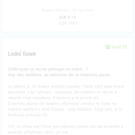
Reward delivery: not specified
EUR 4.13
(
CZK 100
)
sold 35
Lodní lístek
Chtěli byste se nechat pohoupat na vlnách…?
Vlny vám neslíbíme, ale vezmeme vás na hodinovou plavbu.
Co slíbíme je, že budete součástí posádky. Takže když bude foukat -
plachtíme, když nefouká - veslujeme, ale zvládnou to všichni a
rekordy trhat nebudeme. Pojedeme si to prostě užít.
O termínu plaveb vás budeme informovat a budou se konat na
vodních nádržích v okolí Oslavan - tedy Dalešice, Prýgl (ano, je to
Brněnská přehrada 🙂).
TIP: Co třeba lodní lístek jako dárkový poukaz pro váš protějšek k
jakékoliv příležitosti, nebo i jen tak...