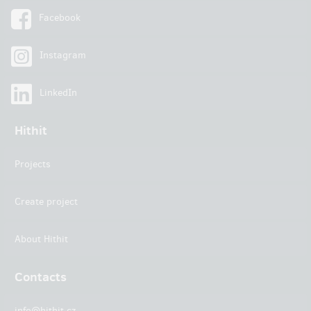
Facebook
Instagram
LinkedIn
Hithit
Projects
Create project
About Hithit
Contacts
info@hithit.cz