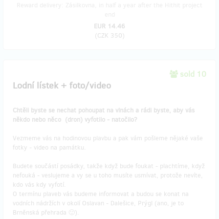
Reward delivery: Zásilkovna, in half a year after the Hithit project
end
EUR 14.46
(
CZK 350
)
sold 10
Lodní lístek + foto/video
Chtěli byste se nechat pohoupat na vlnách a rádi byste, aby vás
někdo nebo něco (dron) vyfotilo - natočilo?
Vezmeme vás na hodinovou plavbu a pak vám pošleme nějaké vaše
fotky - video na památku.
Budete součástí posádky, takže když bude foukat - plachtíme, když
nefouká - veslujeme a vy se u toho musíte usmívat, protože nevíte,
kdo vás kdy vyfotí.
O termínu plaveb vás budeme informovat a budou se konat na
vodních nádržích v okolí Oslavan - Dalešice, Prýgl (ano, je to
Brněnská přehrada 🙂).