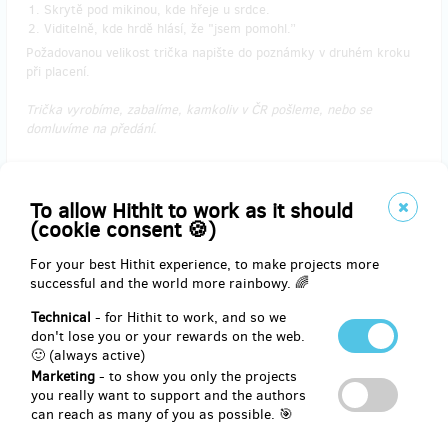
Skrytě pod mikinou, kde hřeje u srdce.
Viditelně, kde hrdě hlásí, že "jsem pomohl.”
Požadovanou velikost trička napište do poznámky v druhém kroku
při placení.
Trička vyrobíme, zabalíme, kamkoliv v ČR pošleme, nebo se
domluvíme na předání.
To allow Hithit to work as it should
(cookie consent 🍪)
Reward delivery: Zásilkovna, in half a year after the Hithit project
end
For your best Hithit experience, to make projects more
EUR 20.65
successful and the world more rainbowy. 🌈
(
CZK 500
)
Technical
- for Hithit to work, and so we
don't lose you or your rewards on the web.
🙂 (always active)
sold 19
Marketing
- to show you only the projects
Pohodová plavba (rodinná)
you really want to support and the authors
can reach as many of you as possible. 🎯
Jen tak si vyplout s rodinou, přáteli, kamarády, kolegy či v jiné vám