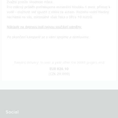
Zvažte prosím vhodnost místa.
Pro zdárný průběh potřebujeme minimální hloubku 1 metr, přístup k
vodě - možnost loď spustit z vleku za autem. Rozlohu vodní hladiny
necháme na vás, minimálně však řeka o šířce 10 metrů.
Náklady na dopravu lodi nejsou součástí odměny.
Po skončení kampaně se s vámi spojíme a domluvíme.
Reward delivery: in over a year after the Hithit project end
EUR 826.10
(
CZK 20,000
)
Social