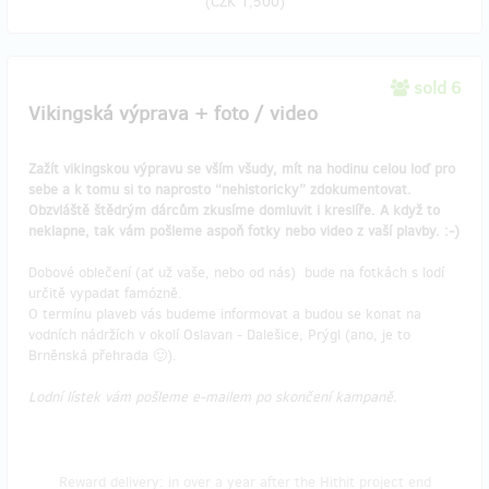
(
CZK 1,500
)
sold 6
Vikingská výprava + foto / video
Zažít vikingskou výpravu se vším všudy, mít na hodinu celou loď pro
sebe a k tomu si to naprosto “nehistoricky” zdokumentovat.
Obzvláště štědrým dárcům zkusíme domluvit i kreslíře. A když to
neklapne, tak vám pošleme aspoň fotky nebo video z vaší plavby. :-)
Dobové oblečení (ať už vaše, nebo od nás) bude na fotkách s lodí
určitě vypadat famózně.
O termínu plaveb vás budeme informovat a budou se konat na
vodních nádržích v okolí Oslavan - Dalešice, Prýgl (ano, je to
Brněnská přehrada 🙂).
Lodní lístek vám pošleme e-mailem po skončení kampaně.
Reward delivery: in over a year after the Hithit project end