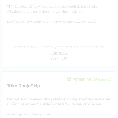
TIP: Co třeba dárkový poukaz pro váš protějšek k jakékoliv
příležitosti a pak pochlubení na sociálních sítích…
Lodní lístek vám pošleme e-mailem po skončení kampaně.
Reward delivery: in over a year after the Hithit project end
EUR 16.52
(
CZK 400
)
remaining 39
from 100
Triko RonjaSkip
Kus textilu v provedení triko s obrázkem Ronji, který nakreslil jeden
z našich odchovanců a stále člen kroužku historického šermu.
Umožňuje dva způsoby nošení: