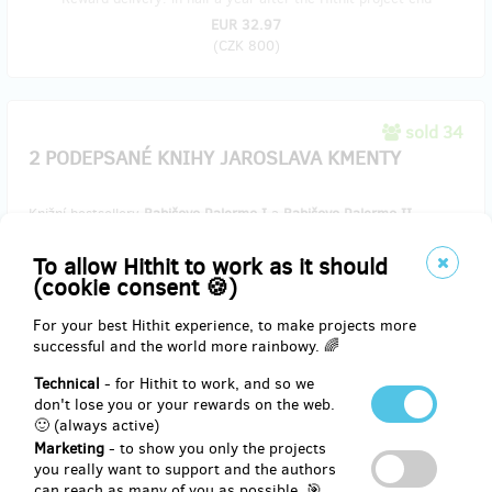
EUR 32.97
(
CZK 800
)
sold 34
2 PODEPSANÉ KNIHY JAROSLAVA KMENTY
Knižní bestsellery
Babišovo Palermo I
a
Babišovo Palermo II
předního investigativního novináře a spisovatele
Jaroslava Kmenty
.
To allow Hithit to work as it should
Všechny
podepsané autorem
.
(cookie consent 🍪)
Knihy budeme zasílat doručovací službou – poštovné je zahrnuto v
For your best Hithit experience, to make projects more
ceně.
successful and the world more rainbowy. 🌈
Technical
- for Hithit to work, and so we
Reward delivery: on address, in a quarter after the Hithit project
don't lose you or your rewards on the web.
end
🙂 (always active)
Marketing
- to show you only the projects
EUR 37.09
you really want to support and the authors
(
CZK 900
)
can reach as many of you as possible. 🎯