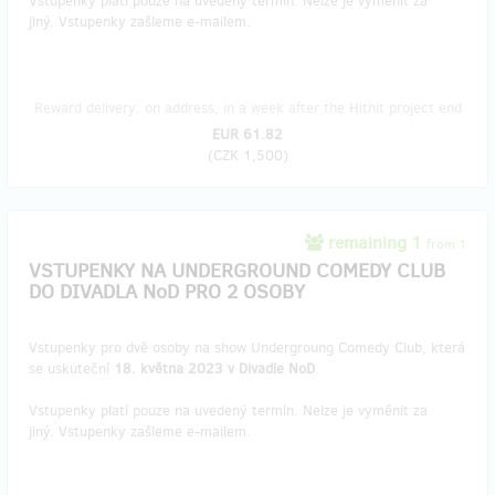
Vstupenky platí pouze na uvedený termín. Nelze je vyměnit za
jiný. Vstupenky zašleme e-mailem.
Reward delivery: on address, in a week after the Hithit project end
EUR 61.82
(
CZK 1,500
)
remaining 1
from 1
VSTUPENKY NA UNDERGROUND COMEDY CLUB
DO DIVADLA NoD PRO 2 OSOBY
Vstupenky pro dvě osoby na show Undergroung Comedy Club, která
se uskuteční
18. května 2023 v Divadle NoD
.
Vstupenky platí pouze na uvedený termín. Nelze je vyměnit za
jiný. Vstupenky zašleme e-mailem.