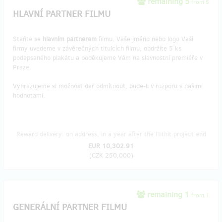
remaining 5
from 5
HLAVNÍ PARTNER FILMU
Staňte se
hlavním partnerem
filmu. Vaše jméno nebo logo Vaší
firmy uvedeme v závěrečných titulcích filmu, obdržíte 5 ks
podepsaného plakátu a poděkujeme Vám na slavnostní premiéře v
Praze.
Vyhrazujeme si možnost dar odmítnout, bude-li v rozporu s našimi
hodnotami.
Reward delivery: on address, in a year after the Hithit project end
EUR 10,302.91
(
CZK 250,000
)
remaining 1
from 1
GENERÁLNÍ PARTNER FILMU