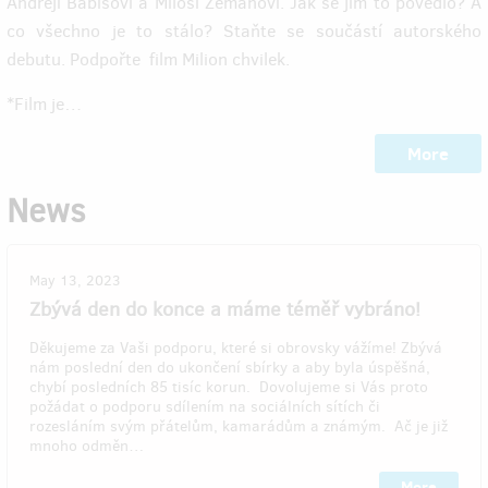
Andreji Babišovi a Miloši Zemanovi. Jak se jim to povedlo? A
co všechno je to stálo? Staňte se součástí autorského
debutu. Podpořte film Milion chvilek.
*Film je…
More
News
May 13, 2023
Zbývá den do konce a máme téměř vybráno!
Děkujeme za Vaši podporu, které si obrovsky vážíme! Zbývá
nám poslední den do ukončení sbírky a aby byla úspěšná,
chybí posledních 85 tisíc korun. Dovolujeme si Vás proto
požádat o podporu sdílením na sociálních sítích či
rozesláním svým přátelům, kamarádům a známým. Ač je již
mnoho odměn…
More