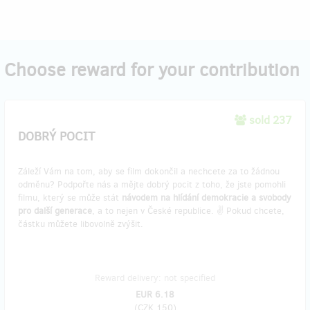
Choose reward for your contribution
sold 237
DOBRÝ POCIT
Záleží Vám na tom, aby se film dokončil a nechcete za to žádnou
odměnu? Podpořte nás a mějte dobrý pocit z toho, že jste pomohli
filmu, který se může stát
návodem na hlídání demokracie a svobody
pro další generace
, a to nejen v České republice. ✌️ Pokud chcete,
částku můžete libovolně zvýšit.
Reward delivery: not specified
EUR 6.18
(
CZK 150
)