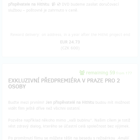
přispěvatele na Hithitu
. 📹 💿 DVD budeme zasílat doručovací
službou – poštovné je zahrnuto v ceně.
Reward delivery: on address, in a year after the Hithit project end
EUR 24.73
(
CZK 600
)
remaining 59
from 177
EXKLUZIVNÍ PŘEDPREMIÉRA V PRAZE PRO 2
OSOBY
Buďte mezi prvními!
Jen přispěvatelé na Hithitu
budou mít možnost
vidět film ještě dříve než všichni ostatní.
Pozvěte například někoho mimo „vaši bublinu“. Našim cílem je totiž
vést zdravý dialog, kterého se účastní celá společnost bez výjimek.
Po promítnutí filmu se můžete těšit na besedu s režisérkou
Amálií