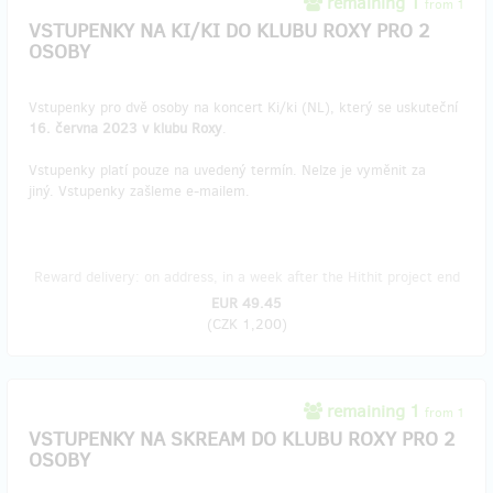
remaining 1
from 1
VSTUPENKY NA KI/KI DO KLUBU ROXY PRO 2
OSOBY
Vstupenky pro dvě osoby na koncert Ki/ki (NL), který se uskuteční
16. června 2023 v klubu Roxy
.
Vstupenky platí pouze na uvedený termín. Nelze je vyměnit za
jiný. Vstupenky zašleme e-mailem.
Reward delivery: on address, in a week after the Hithit project end
EUR 49.45
(
CZK 1,200
)
remaining 1
from 1
VSTUPENKY NA SKREAM DO KLUBU ROXY PRO 2
OSOBY