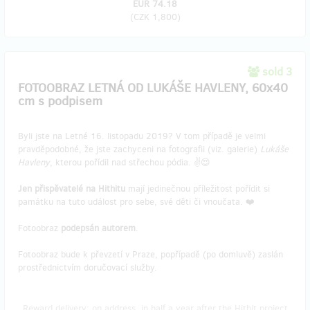
EUR 74.18
(
CZK 1,800
)
sold 3
FOTOOBRAZ LETNÁ OD LUKÁŠE HAVLENY, 60x40
cm s podpisem
Byli jste na Letné 16. listopadu 2019? V tom případě je velmi
pravděpodobné, že jste zachyceni na fotografii (viz. galerie)
Lukáše
Havleny
, kterou pořídil nad střechou pódia. ✌️😍
Jen přispěvatelé na Hithitu
mají jedinečnou příležitost pořídit si
památku na tuto událost pro sebe, své děti či vnoučata. ❤️
Fotoobraz
podepsán autorem
.
Fotoobraz bude k převzetí v Praze, popřípadě (po domluvě) zaslán
prostřednictvím doručovací služby.
Reward delivery: on address, in half a year after the Hithit project