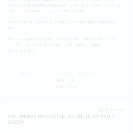
úspěšného divadelního představení „Boss Babiš“, které vzniklo na
motivy stejnojmenné knihy Jaroslava Kmenty.
Derniéra se uskuteční
18. května 2023 v pražském klubu Rock
Café
.
Vstupenky platí pouze na uvedený termín. Nelze je vyměnit za
jiný. Přispěvatele, kteří si zakoupí tuto odměnu, budou napsáni na
seznamu hostů.
Reward delivery: in a week after the Hithit project end
EUR 41.21
(
CZK 1,000
)
Sold out!!
VSTUPENKY NA HAAI DO KLUBU ROXY PRO 2
OSOBY