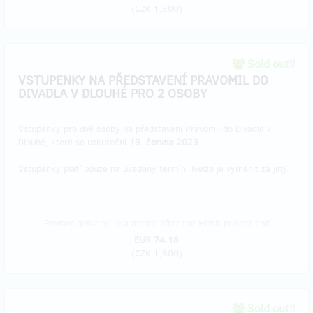
(
CZK 1,800
)
Sold out!!
VSTUPENKY NA PŘEDSTAVENÍ PRAVOMIL DO
DIVADLA V DLOUHÉ PRO 2 OSOBY
Vstupenky pro dvě osoby na představení Pravomil do Divadla v
Dlouhé, které se uskuteční
19. června 2023
.
Vstupenky platí pouze na uvedený termín. Nelze je vyměnit za jiný.
Reward delivery: in a month after the Hithit project end
EUR 74.18
(
CZK 1,800
)
Sold out!!