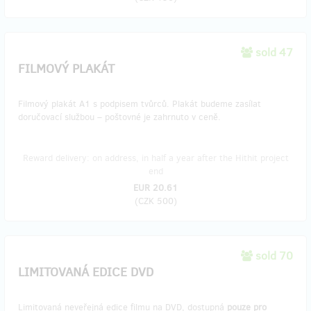
sold 47
FILMOVÝ PLAKÁT
Filmový plakát A1 s podpisem tvůrců. Plakát budeme zasílat
doručovací službou – poštovné je zahrnuto v ceně.
Reward delivery: on address, in half a year after the Hithit project
end
EUR 20.61
(
CZK 500
)
sold 70
LIMITOVANÁ EDICE DVD
Limitovaná neveřejná edice filmu na DVD, dostupná
pouze pro