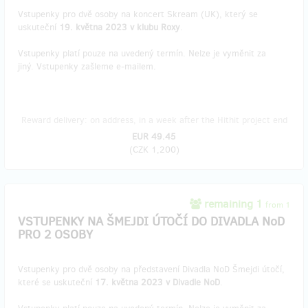
Vstupenky pro dvě osoby na koncert Skream (UK), který se
uskuteční
19. května 2023 v klubu Roxy
.
Vstupenky platí pouze na uvedený termín. Nelze je vyměnit za
jiný. Vstupenky zašleme e-mailem.
Reward delivery: on address, in a week after the Hithit project end
EUR 49.45
(
CZK 1,200
)
remaining 1
from 1
VSTUPENKY NA ŠMEJDI ÚTOČÍ DO DIVADLA NoD
PRO 2 OSOBY
Vstupenky pro dvě osoby na představení Divadla NoD Šmejdi útočí,
které se uskuteční
17. května 2023 v Divadle NoD
.