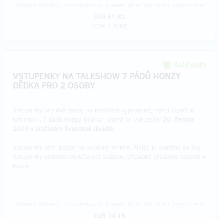
Reward delivery: on address, in a week after the Hithit project end
EUR 61.82
(
CZK 1,500
)
Sold out!!
VSTUPENKY NA TALKSHOW 7 PÁDŮ HONZY
DĚDKA PRO 2 OSOBY
Vstupenky pro dvě osoby na natáčení vyprodané, velmi úspěšné
talkshow „7 pádů Honzy Dědka“, která se uskuteční
20. června
2023 v pražském Švandově divadle
.
Vstupenky platí pouze na uvedený termín. Nelze je vyměnit za jiný.
Vstupenky zašleme doručovací službou, případně předáme osobně v
Praze.
Reward delivery: on address, in a week after the Hithit project end
EUR 74.18