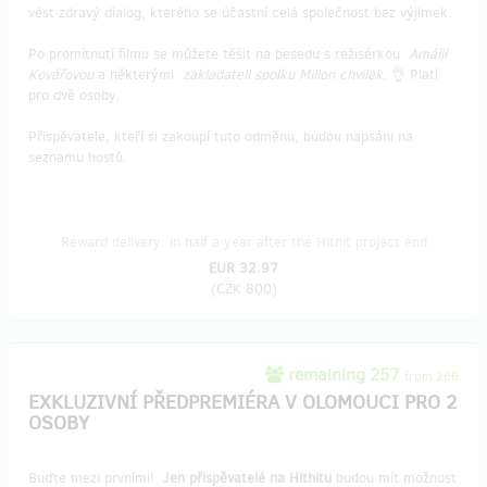
vést zdravý dialog, kterého se účastní celá společnost bez výjimek.
Po promítnutí filmu se můžete těšit na besedu s režisérkou
Amálií
Kovářovou
a některými
zakladateli spolku Milion chvilek
. 👌 Platí
pro dvě osoby.
Přispěvatele, kteří si zakoupí tuto odměnu, budou napsáni na
seznamu hostů.
Reward delivery: in half a year after the Hithit project end
EUR 32.97
(
CZK 800
)
remaining 257
from 266
EXKLUZIVNÍ PŘEDPREMIÉRA V OLOMOUCI PRO 2
OSOBY
Buďte mezi prvními!
Jen přispěvatelé na Hithitu
budou mít možnost