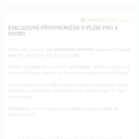
remaining 47
from 54
EXKLUZIVNÍ PŘEDPREMIÉRA V PLZNI PRO 2
OSOBY
Buďte mezi prvními!
Jen přispěvatelé na Hithitu
budou mít možnost
vidět film ještě dříve než všichni ostatní.
Pozvěte například někoho mimo „vaši bublinu“. Našim cílem je totiž
vést zdravý dialog, kterého se účastní celá společnost bez výjimek.
Po promítnutí filmu se můžete těšit na besedu s režisérkou
Amálií
Kovářovou
a některými
zakladateli spolku Milion chvilek
. 👌 Platí
pro dvě osoby.
Přispěvatele, kteří si zakoupí tuto odměnu, budou napsáni na
seznamu hostů.
Reward delivery: in half a year after the Hithit project end