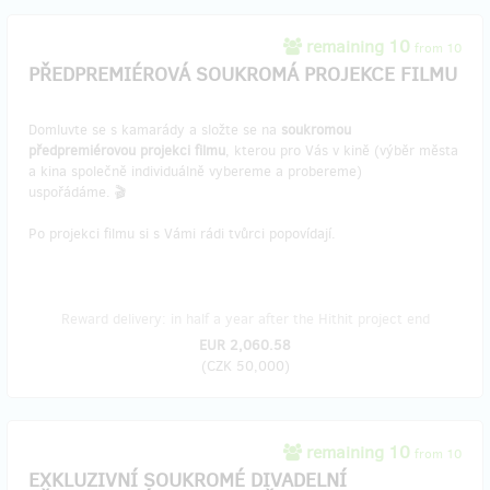
remaining 10
from 10
PŘEDPREMIÉROVÁ SOUKROMÁ PROJEKCE FILMU
Domluvte se s kamarády a složte se na
soukromou
předpremiérovou projekci filmu
, kterou pro Vás v kině (výběr města
a kina společně individuálně vybereme a probereme)
uspořádáme. 🎬
Po projekci filmu si s Vámi rádi tvůrci popovídají.
Reward delivery: in half a year after the Hithit project end
EUR 2,060.58
(
CZK 50,000
)
remaining 10
from 10
EXKLUZIVNÍ SOUKROMÉ DIVADELNÍ