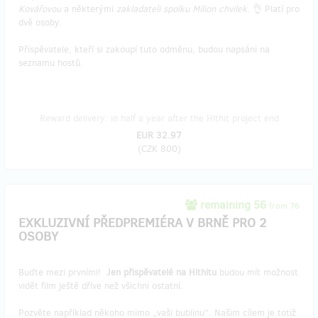
Kovářovou
a některými
zakladateli spolku Milion chvilek
. 👌 Platí pro
dvě osoby.
Přispěvatele, kteří si zakoupí tuto odměnu, budou napsáni na
seznamu hostů.
Reward delivery: in half a year after the Hithit project end
EUR 32.97
(
CZK 800
)
remaining 56
from 76
EXKLUZIVNÍ PŘEDPREMIÉRA V BRNĚ PRO 2
OSOBY
Buďte mezi prvními!
Jen přispěvatelé na Hithitu
budou mít možnost
vidět film ještě dříve než všichni ostatní.
Pozvěte například někoho mimo „vaši bublinu“. Našim cílem je totiž