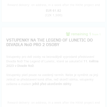
Reward delivery: on address, in a week after the Hithit project end
EUR 61.82
(
CZK 1,500
)
remaining 1
from 1
VSTUPENKY NA THE LEGEND OF LUNETIC DO
DIVADLA NoD PRO 2 OSOBY
Vstupenky pro dvě osoby na beznadějně vyprodané představení
Divadla NoD The Legend of Lunetic, které se uskuteční
11. května
2023 v Divadle NoD
.
Vstupenky platí pouze na uvedený termín. Nelze je vyměnit za jiný.
Jelikož se představení koná dříve, než skončí sbírka, vstupenky
zašleme e-mailem
ještě před ukončením sbírky
.
Reward delivery: on address, in a week after the Hithit project end