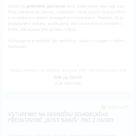
Staňte se
generálním partnerem
filmu. Vaše jméno nebo logo Vaší
firmy uvedeme na plakátu, v úvodních i závěrečných titulcích filmu
a na veškerých dalších propagačních materiálech. Obdržíte 10 ks
podepsaného plakátu, poděkujeme Vám na slavnostní premiéře v
Praze, kde budete stát po boku tvůrců.
Vyhrazujeme si možnost dar odmítnout, bude-li v rozporu s našimi
hodnotami.
Reward delivery: on address, in a year after the Hithit project end
EUR 24,726.97
(
CZK 600,000
)
Sold out!!
VSTUPENKY NA DERNIÉRU DIVADELNÍHO
PŘEDSTAVENÍ „BOSS BABIŠ“ PRO 2 OSOBY
​Vstupenky pro dvě osoby na 100. uvedení a zároveň derniéry