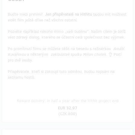
Buďte mezi prvními!
Jen přispěvatelé na Hithitu
budou mít možnost
vidět film ještě dříve než všichni ostatní.
Pozvěte například někoho mimo „vaši bublinu“. Našim cílem je totiž
vést zdravý dialog, kterého se účastní celá společnost bez výjimek.
Po promítnutí filmu se můžete těšit na besedu s režisérkou
Amálií
Kovářovou
a některými
zakladateli spolku Milion chvilek
. 👌 Platí
pro dvě osoby.
Přispěvatele, kteří si zakoupí tuto odměnu, budou napsáni na
seznamu hostů.
Reward delivery: in half a year after the Hithit project end
EUR 32.97
(
CZK 800
)