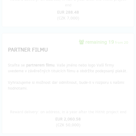
end
EUR 288.48
(
CZK 7,000
)
remaining 19
from 20
PARTNER FILMU
Staňte se
partnerem filmu
. Vaše jméno nebo logo Vaší firmy
uvedeme v závěrečných titulcích filmu a obdržíte podepsaný plakát.
Vyhrazujeme si možnost dar odmítnout, bude-li v rozporu s našimi
hodnotami.
Reward delivery: on address, in a year after the Hithit project end
EUR 2,060.58
(
CZK 50,000
)