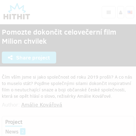
Pomozte dokončit celovečerní film
Milion chvilek
Share project
Čím vším jsme si jako společnost od roku 2019 prošli? A co nás
to muselo stát? Pojďme společnými silami dokončit inspirativní
film o neutuchající snaze a boji občanské české společnosti,
která se opět hlásí o slovo, režisérky Amálie Kovářové.
Author:
Amálie Kovářová
Project
News
2