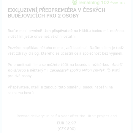
remaining 102
from 107
EXKLUZIVNÍ PŘEDPREMIÉRA V ČESKÝCH
BUDĚJOVICÍCH PRO 2 OSOBY
Buďte mezi prvními!
Jen přispěvatelé na Hithitu
budou mít možnost
vidět film ještě dříve než všichni ostatní.
Pozvěte například někoho mimo „vaši bublinu“. Našim cílem je totiž
vést zdravý dialog, kterého se účastní celá společnost bez výjimek.
Po promítnutí filmu se můžete těšit na besedu s režisérkou
Amálií
Kovářovou
a některými
zakladateli spolku Milion chvilek
. 👌 Platí
pro dvě osoby.
Přispěvatele, kteří si zakoupí tuto odměnu, budou napsáni na
seznamu hostů.
Reward delivery: in half a year after the Hithit project end
EUR 32.97
(
CZK 800
)