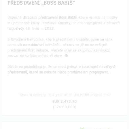
PŘEDSTAVENÍ „BOSS BABIŠ“
Úspěšné
divadelní představení Boss Babiš
, které vzniklo na motivy
stejnojmenné knihy Jaroslava Kmenty, se odehraje posté a zároveň
naposledy
18. května 2023.
S Divadlem RePublika, které představení uvádělo, jsme se však
domluvili na
exkluzivní odměně
– ačkoliv se již nikde veřejně
představení hrát nebude,
můžete si jej se skupinou kamarádů
pozvat do Vašeho města či obce. 🎭
Důležitou podmínkou je, že se musí jednat o
soukromé neveřejné
představení, které se nebude nikde prodávat ani propagovat.
Reward delivery: in a year after the Hithit project end
EUR 2,472.70
(
CZK 60,000
)