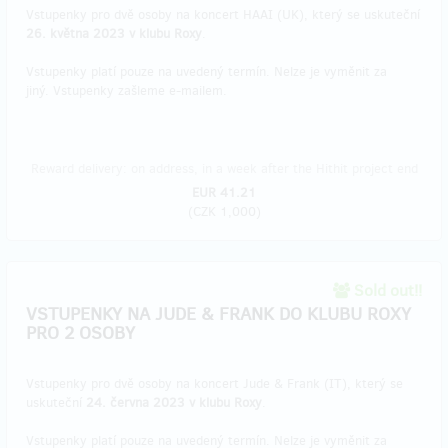
Vstupenky pro dvě osoby na koncert HAAI (UK), který se uskuteční
26. května 2023 v klubu Roxy
.
Vstupenky platí pouze na uvedený termín. Nelze je vyměnit za
jiný. Vstupenky zašleme e-mailem.
Reward delivery: on address, in a week after the Hithit project end
EUR 41.21
(
CZK 1,000
)
Sold out!!
VSTUPENKY NA JUDE & FRANK DO KLUBU ROXY
PRO 2 OSOBY
Vstupenky pro dvě osoby na koncert Jude & Frank (IT), který se
uskuteční
24. června 2023 v klubu Roxy
.
Vstupenky platí pouze na uvedený termín. Nelze je vyměnit za