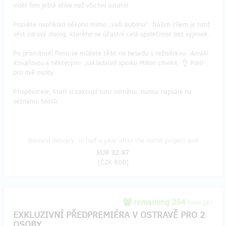
vidět film ještě dříve než všichni ostatní.
Pozvěte například někoho mimo „vaši bublinu“. Našim cílem je totiž
vést zdravý dialog, kterého se účastní celá společnost bez výjimek.
Po promítnutí filmu se můžete těšit na besedu s režisérkou
Amálií
Kovářovou
a některými
zakladateli spolku Milion chvilek
. 👌 Platí
pro dvě osoby.
Přispěvatele, kteří si zakoupí tuto odměnu, budou napsáni na
seznamu hostů.
Reward delivery: in half a year after the Hithit project end
EUR 32.97
(
CZK 800
)
remaining 254
from 261
EXKLUZIVNÍ PŘEDPREMIÉRA V OSTRAVĚ PRO 2
OSOBY