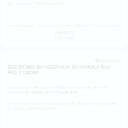
jiný. Vstupenky zašleme e-mailem.
Reward delivery: on address, in a week after the Hithit project end
EUR 41.21
(
CZK 1,000
)
Sold out!!
VSTUPENKY NA OIDIPUSSY DO DIVADLA NoD
PRO 2 OSOBY
Vstupenky pro dvě osoby na představení Oidipussy, které se
uskuteční
31. května 2023 v Divadle NoD
.
Vstupenky platí pouze na uvedený termín. Nelze je vyměnit za jiný.
Vstupenky zašleme e-mailem.