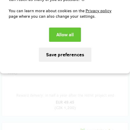
You can learn more about cookies on the
Privacy policy
page where you can also change your settings.
remaining 170
from 177
ODMĚNA PRO FAJNŠMEKRY: CO SE DO FILMU
NEVEŠLO?
Tahle odměna je jen
pro opravdové fajnšmekry
a pouze a
jen pro
přispěvatelé na Hithitu
! 👌
Předpremiérové promítání vybraných libůstek z nepoužitého
materiálu v Praze za účasti režisérky
Amálie Kovářové
. Platí pro dvě
osoby.
Reward delivery: in half a year after the Hithit project end
EUR 49.45
(
CZK 1,200
)