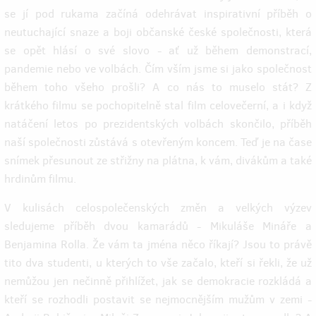
se jí pod rukama začíná odehrávat inspirativní příběh o
neutuchající snaze a boji občanské české společnosti, která
se opět hlásí o své slovo - ať už během demonstrací,
pandemie nebo ve volbách. Čím vším jsme si jako společnost
během toho všeho prošli? A co nás to muselo stát? Z
krátkého filmu se pochopitelně stal film celovečerní, a i když
natáčení letos po prezidentských volbách skončilo, příběh
naší společnosti zůstává s otevřeným koncem. Teď je na čase
snímek přesunout ze střižny na plátna, k vám, divákům a také
hrdinům filmu.
V kulisách celospolečenských změn a velkých výzev
sledujeme příběh dvou kamarádů - Mikuláše Mináře a
Benjamina Rolla. Že vám ta jména něco říkají? Jsou to právě
tito dva studenti, u kterých to vše začalo, kteří si řekli, že už
nemůžou jen nečinně přihlížet, jak se demokracie rozkládá a
kteří se rozhodli postavit se nejmocnějším mužům v zemi -