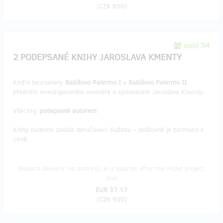
(
CZK 800
)
sold 34
2 PODEPSANÉ KNIHY JAROSLAVA KMENTY
Knižní bestsellery
Babišovo Palermo I
a
Babišovo Palermo II
předního investigativního novináře a spisovatele
Jaroslava Kmenty
.
Všechny
podepsané autorem
.
Knihy budeme zasílat doručovací službou – poštovné je zahrnuto v
ceně.
Reward delivery: on address, in a quarter after the Hithit project
end
EUR 37.17
(
CZK 900
)