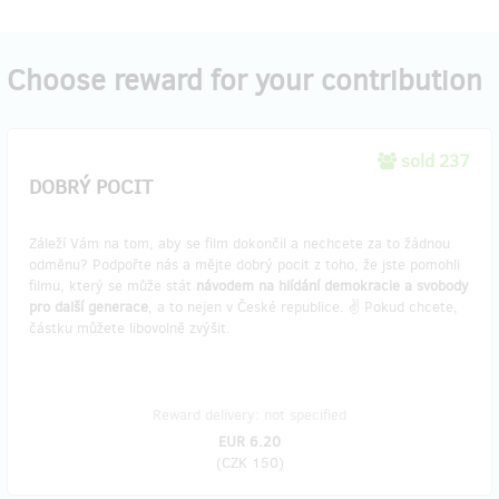
Choose reward for your contribution
sold 237
DOBRÝ POCIT
Záleží Vám na tom, aby se film dokončil a nechcete za to žádnou
odměnu? Podpořte nás a mějte dobrý pocit z toho, že jste pomohli
filmu, který se může stát
návodem na hlídání demokracie a svobody
pro další generace
, a to nejen v České republice. ✌️ Pokud chcete,
částku můžete libovolně zvýšit.
Reward delivery: not specified
EUR 6.20
(
CZK 150
)