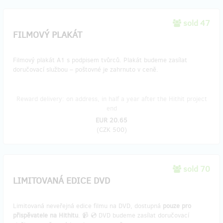
sold 47
FILMOVÝ PLAKÁT
Filmový plakát A1 s podpisem tvůrců. Plakát budeme zasílat
doručovací službou – poštovné je zahrnuto v ceně.
Reward delivery: on address, in half a year after the Hithit project
end
EUR 20.65
(
CZK 500
)
sold 70
LIMITOVANÁ EDICE DVD
Limitovaná neveřejná edice filmu na DVD, dostupná
pouze pro
přispěvatele na Hithitu
. 📹 💿 DVD budeme zasílat doručovací