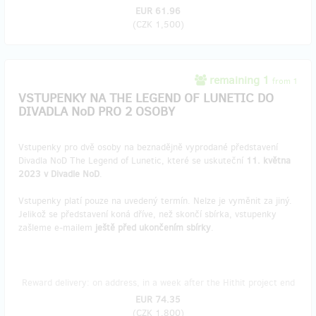
EUR 61.96
(
CZK 1,500
)
remaining 1
from 1
VSTUPENKY NA THE LEGEND OF LUNETIC DO
DIVADLA NoD PRO 2 OSOBY
Vstupenky pro dvě osoby na beznadějně vyprodané představení
Divadla NoD The Legend of Lunetic, které se uskuteční
11. května
2023 v Divadle NoD
.
Vstupenky platí pouze na uvedený termín. Nelze je vyměnit za jiný.
Jelikož se představení koná dříve, než skončí sbírka, vstupenky
zašleme e-mailem
ještě před ukončením sbírky
.
Reward delivery: on address, in a week after the Hithit project end
EUR 74.35
(
CZK 1,800
)