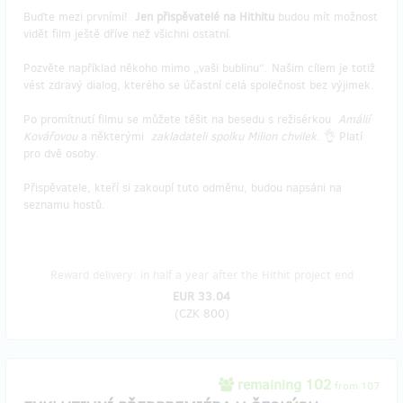
Buďte mezi prvními!
Jen přispěvatelé na Hithitu
budou mít možnost
vidět film ještě dříve než všichni ostatní.
Pozvěte například někoho mimo „vaši bublinu“. Našim cílem je totiž
vést zdravý dialog, kterého se účastní celá společnost bez výjimek.
Po promítnutí filmu se můžete těšit na besedu s režisérkou
Amálií
Kovářovou
a některými
zakladateli spolku Milion chvilek
. 👌 Platí
pro dvě osoby.
Přispěvatele, kteří si zakoupí tuto odměnu, budou napsáni na
seznamu hostů.
Reward delivery: in half a year after the Hithit project end
EUR 33.04
(
CZK 800
)
remaining 102
from 107