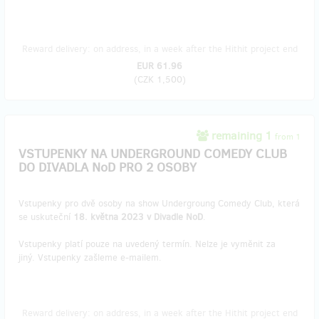
Reward delivery: on address, in a week after the Hithit project end
EUR 61.96
(
CZK 1,500
)
remaining 1
from 1
VSTUPENKY NA UNDERGROUND COMEDY CLUB
DO DIVADLA NoD PRO 2 OSOBY
Vstupenky pro dvě osoby na show Undergroung Comedy Club, která
se uskuteční
18. května 2023 v Divadle NoD
.
Vstupenky platí pouze na uvedený termín. Nelze je vyměnit za
jiný. Vstupenky zašleme e-mailem.
Reward delivery: on address, in a week after the Hithit project end