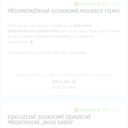
remaining 10
from 10
PŘEDPREMIÉROVÁ SOUKROMÁ PROJEKCE FILMU
Domluvte se s kamarády a složte se na
soukromou
předpremiérovou projekci filmu
, kterou pro Vás v kině (výběr města
a kina společně individuálně vybereme a probereme)
uspořádáme. 🎬
Po projekci filmu si s Vámi rádi tvůrci popovídají.
Reward delivery: in half a year after the Hithit project end
EUR 2,065.26
(
CZK 50,000
)
remaining 10
from 10
EXKLUZIVNÍ SOUKROMÉ DIVADELNÍ
PŘEDSTAVENÍ „BOSS BABIŠ“