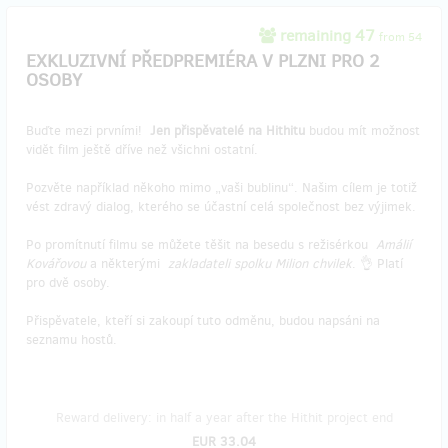
remaining 47
from 54
EXKLUZIVNÍ PŘEDPREMIÉRA V PLZNI PRO 2
OSOBY
Buďte mezi prvními!
Jen přispěvatelé na Hithitu
budou mít možnost
vidět film ještě dříve než všichni ostatní.
Pozvěte například někoho mimo „vaši bublinu“. Našim cílem je totiž
vést zdravý dialog, kterého se účastní celá společnost bez výjimek.
Po promítnutí filmu se můžete těšit na besedu s režisérkou
Amálií
Kovářovou
a některými
zakladateli spolku Milion chvilek
. 👌 Platí
pro dvě osoby.
Přispěvatele, kteří si zakoupí tuto odměnu, budou napsáni na
seznamu hostů.
Reward delivery: in half a year after the Hithit project end
EUR 33.04