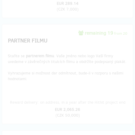
EUR 289.14
(
CZK 7,000
)
remaining 19
from 20
PARTNER FILMU
Staňte se
partnerem filmu
. Vaše jméno nebo logo Vaší firmy
uvedeme v závěrečných titulcích filmu a obdržíte podepsaný plakát.
Vyhrazujeme si možnost dar odmítnout, bude-li v rozporu s našimi
hodnotami.
Reward delivery: on address, in a year after the Hithit project end
EUR 2,065.26
(
CZK 50,000
)