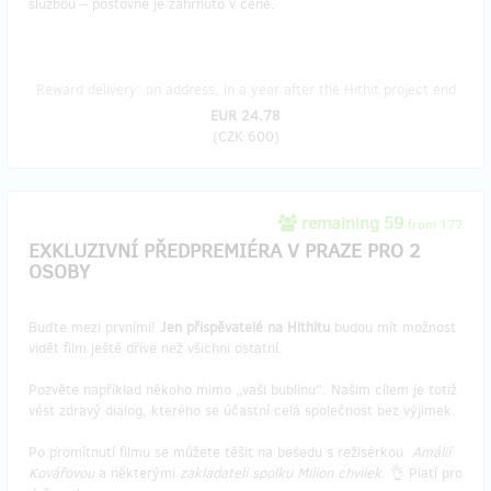
službou – poštovné je zahrnuto v ceně.
Reward delivery: on address, in a year after the Hithit project end
EUR 24.78
(
CZK 600
)
remaining 59
from 177
EXKLUZIVNÍ PŘEDPREMIÉRA V PRAZE PRO 2
OSOBY
Buďte mezi prvními!
Jen přispěvatelé na Hithitu
budou mít možnost
vidět film ještě dříve než všichni ostatní.
Pozvěte například někoho mimo „vaši bublinu“. Našim cílem je totiž
vést zdravý dialog, kterého se účastní celá společnost bez výjimek.
Po promítnutí filmu se můžete těšit na besedu s režisérkou
Amálií
Kovářovou
a některými
zakladateli spolku Milion chvilek
. 👌 Platí pro