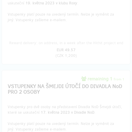
uskuteční
19. května 2023 v klubu Roxy
.
Vstupenky platí pouze na uvedený termín. Nelze je vyměnit za
jiný. Vstupenky zašleme e-mailem.
Reward delivery: on address, in a week after the Hithit project end
EUR 49.57
(
CZK 1,200
)
remaining 1
from 1
VSTUPENKY NA ŠMEJDI ÚTOČÍ DO DIVADLA NoD
PRO 2 OSOBY
Vstupenky pro dvě osoby na představení Divadla NoD Šmejdi útočí,
které se uskuteční
17. května 2023 v Divadle NoD
.
Vstupenky platí pouze na uvedený termín. Nelze je vyměnit za
jiný. Vstupenky zašleme e-mailem.