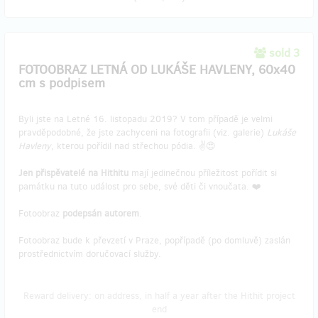
sold 3
FOTOOBRAZ LETNÁ OD LUKÁŠE HAVLENY, 60x40
cm s podpisem
Byli jste na Letné 16. listopadu 2019? V tom případě je velmi
pravděpodobné, že jste zachyceni na fotografii (viz. galerie)
Lukáše
Havleny
, kterou pořídil nad střechou pódia. ✌️😍
Jen přispěvatelé na Hithitu
mají jedinečnou příležitost pořídit si
památku na tuto událost pro sebe, své děti či vnoučata. ❤️
Fotoobraz
podepsán autorem
.
Fotoobraz bude k převzetí v Praze, popřípadě (po domluvě) zaslán
prostřednictvím doručovací služby.
Reward delivery: on address, in half a year after the Hithit project
end