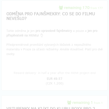
remaining 170
from 177
ODMĚNA PRO FAJNŠMEKRY: CO SE DO FILMU
NEVEŠLO?
Tahle odměna je jen
pro opravdové fajnšmekry
a pouze a
jen pro
přispěvatelé na Hithitu
! 👌
Předpremiérové promítání vybraných libůstek z nepoužitého
materiálu v Praze za účasti režisérky
Amálie Kovářové
. Platí pro dvě
osoby.
Reward delivery: in half a year after the Hithit project end
EUR 49.57
(
CZK 1,200
)
remaining 1
from 1
VSTUPENKY NA KI/KI DO KLUBU ROXY PRO 2