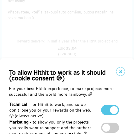
dvě osoby.
Přispěvatele, kteří si zakoupí tuto odměnu, budou napsáni na
seznamu hostů.
Reward delivery: in half a year after the Hithit project end
EUR 33.04
(
CZK 800
)
To allow Hithit to work as it should
(cookie consent 🍪)
remaining 56
from 76
EXKLUZIVNÍ PŘEDPREMIÉRA V BRNĚ PRO 2
For your best Hithit experience, to make projects more
OSOBY
successful and the world more rainbowy. 🌈
Technical
- for Hithit to work, and so we
Buďte mezi prvními!
Jen přispěvatelé na Hithitu
budou mít možnost
don't lose you or your rewards on the web.
vidět film ještě dříve než všichni ostatní.
🙂 (always active)
Marketing
- to show you only the projects
Pozvěte například někoho mimo „vaši bublinu“. Našim cílem je totiž
you really want to support and the authors
vést zdravý dialog, kterého se účastní celá společnost bez výjimek.
can reach as many of you as possible. 🎯