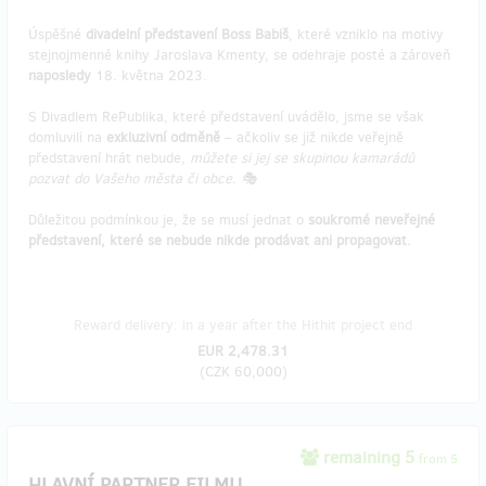
Úspěšné
divadelní představení Boss Babiš
, které vzniklo na motivy
stejnojmenné knihy Jaroslava Kmenty, se odehraje posté a zároveň
naposledy
18. května 2023.
S Divadlem RePublika, které představení uvádělo, jsme se však
domluvili na
exkluzivní odměně
– ačkoliv se již nikde veřejně
představení hrát nebude,
můžete si jej se skupinou kamarádů
pozvat do Vašeho města či obce. 🎭
Důležitou podmínkou je, že se musí jednat o
soukromé neveřejné
představení, které se nebude nikde prodávat ani propagovat.
Reward delivery: in a year after the Hithit project end
EUR 2,478.31
(
CZK 60,000
)
remaining 5
from 5
HLAVNÍ PARTNER FILMU