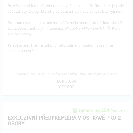
Pozvěte například někoho mimo „vaši bublinu“. Našim cílem je totiž
vést zdravý dialog, kterého se účastní celá společnost bez výjimek.
Po promítnutí filmu se můžete těšit na besedu s režisérkou
Amálií
Kovářovou
a některými
zakladateli spolku Milion chvilek
. 👌 Platí
pro dvě osoby.
Přispěvatele, kteří si zakoupí tuto odměnu, budou napsáni na
seznamu hostů.
Reward delivery: in half a year after the Hithit project end
EUR 33.04
(
CZK 800
)
remaining 254
from 261
EXKLUZIVNÍ PŘEDPREMIÉRA V OSTRAVĚ PRO 2
OSOBY