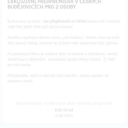
EXKLUZIVNÍ PŘEDPREMIÉRA V ČESKÝCH
BUDĚJOVICÍCH PRO 2 OSOBY
Buďte mezi prvními!
Jen přispěvatelé na Hithitu
budou mít možnost
vidět film ještě dříve než všichni ostatní.
Pozvěte například někoho mimo „vaši bublinu“. Našim cílem je totiž
vést zdravý dialog, kterého se účastní celá společnost bez výjimek.
Po promítnutí filmu se můžete těšit na besedu s režisérkou
Amálií
Kovářovou
a některými
zakladateli spolku Milion chvilek
. 👌 Platí
pro dvě osoby.
Přispěvatele, kteří si zakoupí tuto odměnu, budou napsáni na
seznamu hostů.
Reward delivery: in half a year after the Hithit project end
EUR 33.04
(
CZK 800
)