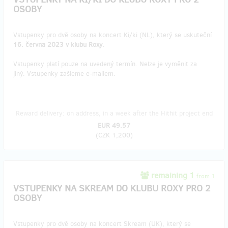
OSOBY
Vstupenky pro dvě osoby na koncert Ki/ki (NL), který se uskuteční
16. června 2023 v klubu Roxy
.
Vstupenky platí pouze na uvedený termín. Nelze je vyměnit za
jiný. Vstupenky zašleme e-mailem.
Reward delivery: on address, in a week after the Hithit project end
EUR 49.57
(
CZK 1,200
)
remaining 1
from 1
VSTUPENKY NA SKREAM DO KLUBU ROXY PRO 2
OSOBY
Vstupenky pro dvě osoby na koncert Skream (UK), který se