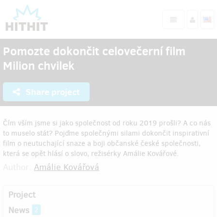
Pomozte dokončit celovečerní film
Milion chvilek
Share project
Čím vším jsme si jako společnost od roku 2019 prošli? A co nás
to muselo stát? Pojďme společnými silami dokončit inspirativní
film o neutuchající snaze a boji občanské české společnosti,
která se opět hlásí o slovo, režisérky Amálie Kovářové.
Author:
Amálie Kovářová
Project
News
2