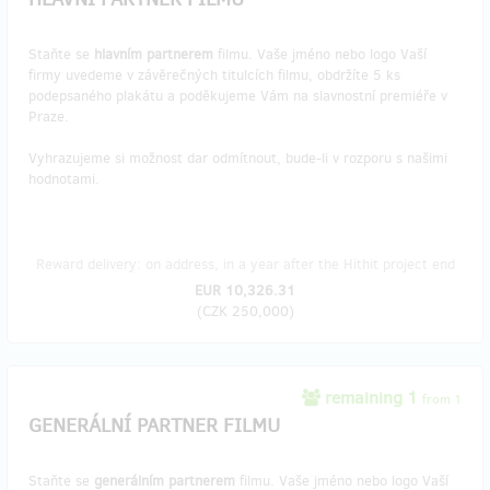
Staňte se
hlavním partnerem
filmu. Vaše jméno nebo logo Vaší
firmy uvedeme v závěrečných titulcích filmu, obdržíte 5 ks
podepsaného plakátu a poděkujeme Vám na slavnostní premiéře v
Praze.
Vyhrazujeme si možnost dar odmítnout, bude-li v rozporu s našimi
hodnotami.
Reward delivery: on address, in a year after the Hithit project end
EUR 10,326.31
(
CZK 250,000
)
remaining 1
from 1
GENERÁLNÍ PARTNER FILMU
Staňte se
generálním partnerem
filmu. Vaše jméno nebo logo Vaší