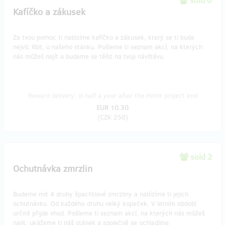
sold 0
Kafíčko a zákusek
Za tvou pomoc ti nabízíme kafíčko a zákusek, který se ti bude
nejvíc líbit, u našeho stánku. Pošleme ti seznam akcí, na kterých
nás můžeš najít a budeme se těšit na tvoji návštěvu.
Reward delivery: in half a year after the Hithit project end
EUR 10.30
(
CZK 250
)
sold 2
Ochutnávka zmrzlin
Budeme mít 4 druhy špachtlové zmrzliny a nabízíme ti jejich
ochutnávku. Od každého druhu velký kopeček. V letním období
určitě přijde vhod. Pošleme ti seznam akcí, na kterých nás můžeš
najít, ukážeme ti náš stánek a společně se ochladíme.