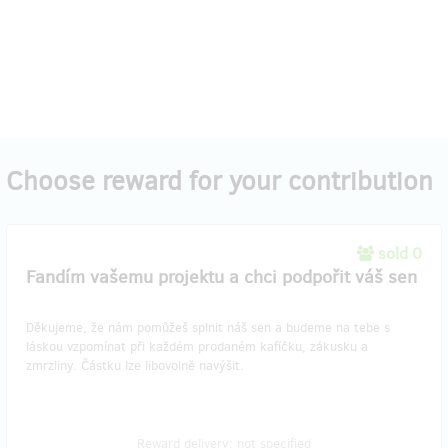
Choose reward for your contribution
sold 0
Fandím vašemu projektu a chci podpořit váš sen
Děkujeme, že nám pomůžeš splnit náš sen a budeme na tebe s
láskou vzpomínat při každém prodaném kafíčku, zákusku a
zmrzliny. Částku lze libovolně navýšit.
Reward delivery: not specified