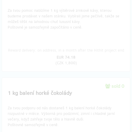
Za tvou pomoc nabízíme 1 kg výběrové zrnkové kávy, kterou
budeme prodávat v našem stánku. Vybírali jsme pečlivě, takže se
můžeš těšit na lahodnou chuť luxusní kávy.
Poštovné je samozřejmě započítáno v ceně.
Reward delivery: on address, in a month after the Hithit project end
EUR 74.18
(
CZK 1,800
)
sold 0
1 kg balení horké čokolády
Za tvou podporu od nás dostaneš 1 kg balení horké čokolády
rozpustné v mléce. Výborná pro podzimní, zimní i chladné jarní
večery, když zahřeje tvoje tělo a hlavně duši.
Poštovné samozřejmě v ceně.