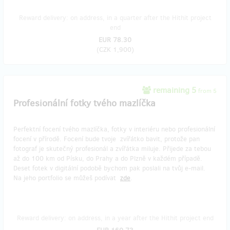
Reward delivery: on address, in a quarter after the Hithit project
end
EUR 78.30
(
CZK 1,900
)
remaining 5
from 5
Profesionální fotky tvého mazlíčka
Perfektní focení tvého mazlíčka, fotky v interiéru nebo profesionální
focení v přírodě. Focení bude tvoje zvířátko bavit, protože pan
fotograf je skutečný profesionál a zvířátka miluje. Přijede za tebou
až do 100 km od Písku, do Prahy a do Plzně v každém případě.
Deset fotek v digitální podobě bychom pak poslali na tvůj e-mail.
Na jeho portfolio se můžeš podívat
zde
.
Reward delivery: on address, in a year after the Hithit project end