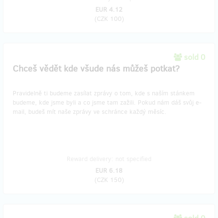
EUR 4.12
(
CZK 100
)
sold 0
Chceš vědět kde všude nás můžeš potkat?
Pravidelně ti budeme zasílat zprávy o tom, kde s naším stánkem
budeme, kde jsme byli a co jsme tam zažili. Pokud nám dáš svůj e-
mail, budeš mít naše zprávy ve schránce každý měsíc.
Reward delivery: not specified
EUR 6.18
(
CZK 150
)