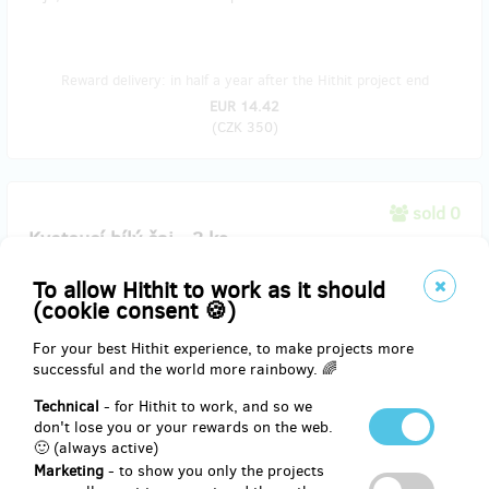
Reward delivery: in half a year after the Hithit project end
EUR 14.42
(
CZK 350
)
sold 0
Kvetoucí bílý čaj - 3 ks
To allow Hithit to work as it should
Krásný kvetoucí bílý čaj s květinovou vůní a chutí. Po rozvinutí jsou
(cookie consent 🍪)
velmi krásné a zajímavé. Nebudeme je prodávat v našem stánku,
proto je to unikátní odměna jen pro tebe za pomoc.
For your best Hithit experience, to make projects more
Poštovné samozřejmě v ceně.
successful and the world more rainbowy. 🌈
Technical
- for Hithit to work, and so we
Reward delivery: on address, in a quarter after the Hithit project
don't lose you or your rewards on the web.
end
🙂 (always active)
EUR 35.03
Marketing
- to show you only the projects
(
CZK 850
)