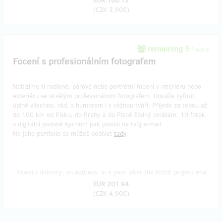
EUR 160.73
(
CZK 3,900
)
remaining 5
from 5
Focení s profesionálním fotografem
Nabízíme ti rodinné, párové nebo portrétní focení v interiéru nebo
exteriéru se skvělým profesionálním fotografem. Dokáže vyfotit
úplně všechno, rád, s humorem i s vážnou tváří. Přijede za tebou až
do 100 km od Písku, do Prahy a do Plzně žádný problém. 10 fotek
v digitální podobě bychom pak poslali na tvůj e-mail.
Na jeho portfolio se můžeš podívat
tady
.
Reward delivery: on address, in a year after the Hithit project end
EUR 201.94
(
CZK 4,900
)