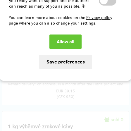
you really want to support and the authors
can reach as many of you as possible. 🎯
You can learn more about cookies on the
Privacy policy
sold 0
page where you can also change your settings.
250 g výběrové kávy
Pokud nám pomůžeš a nebudeš mít čas zastavit se v našem stánku,
pošleme ti domů 250 g výběrové kávy, kterou budeme prodávat v
našem stánku.
Poštovné je samozřejmě započítáno v ceně.
Reward delivery: on address, in a month after the Hithit project end
EUR 39.15
(
CZK 950
)
sold 0
1 kg výběrové zrnkové kávy