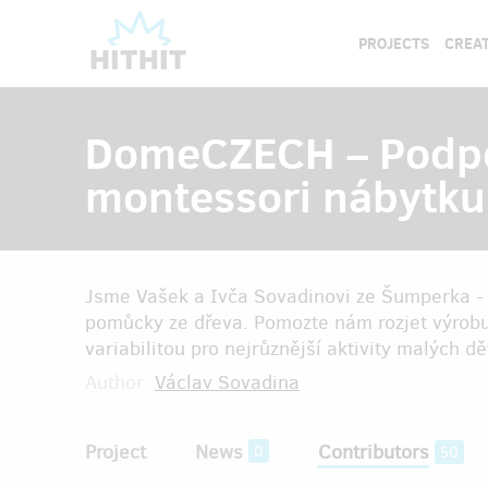
PROJECTS
CREAT
DomeCZECH – Podpo
montessori nábytku 
Jsme Vašek a Ivča Sovadinovi ze Šumperka - r
pomůcky ze dřeva. Pomozte nám rozjet výrob
variabilitou pro nejrůznější aktivity malých d
Author:
Václav Sovadina
Project
News
Contributors
0
50