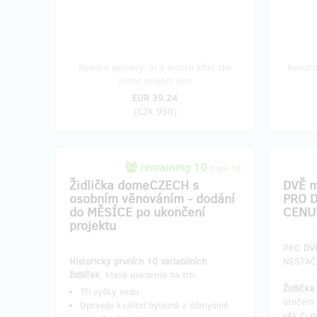
Reward delivery: in a month after the
Reward 
Hithit project end
EUR 39.24
(
CZK 950
)
remaining 10
from 10
Židlička domeCZECH s
DVĚ m
osobním věnováním - dodání
PRO D
do MĚSÍCE po ukončení
CENU
projektu
PRO
DV
Historicky prvních 10 variabilních
NESTAČ
židliček
, které uvedeme na trh.
Židličk
Tři výšky sedu
otočení 
Opravdu kvalitní bytelná a důmyslně
věk či p