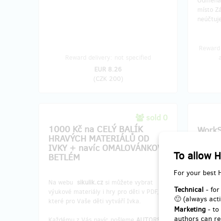
Odměna 
místo Zá
neúčtuj
Reward 
Reward delivery: not specified
EUR 8.26
(
CZK 200
)
sold 0
1000 Kč na CELÝ BALÍK
WorkS
HRAVÝCH MATERIÁLŮ OD
🚗 A
IVKY + navíc OMALOVÁNKOVÝ
To allow H
BETLÉM
CHCETE
For your best 
Pojďte s
Na webu
sikulik.cz
si můžete vybrat
pokličku
Technical
- for
výukové materiály i hry pro děti v PDF,
DomeCZ
🙂 (always acti
které pro Vaše děti vytváří Ivka.
Marketing
- to
Worksh
authors can re
Každému z Vás navíc pošleme
AUTORSKÝ