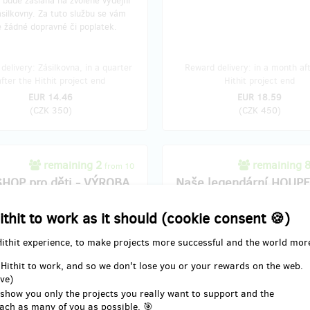
bude zaslána na zvolené výdejní
silkovny. Za tuto službu se vám
e žádné dopravné či poplatek.
delivery: Zásilkovna, in a quarter
Reward delivery: in a month af
after the Hithit project end
Hithit project end
EUR 14.46
EUR 18.59
(
CZK 350
)
(
CZK 450
)
remaining 2
remaining 
from 10
HOP pro děti - VÝROBA
Naše legendární HOUPE
UTÍČKA S VAŠKEM
Vaším gravírem na přán
ithit to work as it should (cookie consent 🍪)
 SI SAMI
VYROBIT HRAČKU
?
Houpee
je ohnutá balanční deska
Hithit experience, to make projects more successful and the world mor
e podívat k nám do dílny, pod
bukové překližky s které nás
před
 toho, jak vznikají produkty od
lety vyhouplo do světa podnikání.
 Hithit to work, and so we don't lose you or your rewards on the web.
ECH.
ve)
Houpee
oživí váš domov jako nád
 show you only the projects you really want to support and the
op s Vaškem
si užijí děti i rodiče.
designový doplněk vhodný do ka
ach as many of you as possible. 🎯
interiéru. Děti jej využijí jako
hou