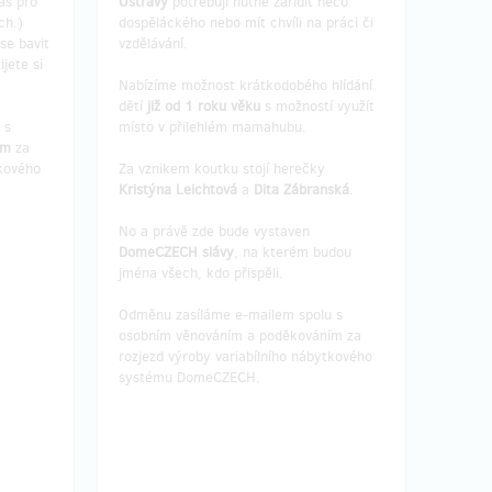
as pro
Ostravy
potřebují nutně zařídit něco
ch.)
dospěláckého nebo mít chvíli na práci či
se bavit
vzdělávání.
ijete si
Nabízíme možnost krátkodobého hlídání
dětí
již od 1 roku věku
s možností využít
 s
místo v přilehlém mamahubu.
ím
za
tkového
Za vznikem koutku stojí herečky
Kristýna Leichtová
a
Dita Zábranská
.
No a právě zde bude vystaven
DomeCZECH slávy
, na kterém budou
jména všech, kdo přispěli.
Odměnu zasíláme e-mailem spolu s
osobním věnováním a poděkováním za
rozjezd výroby variabílního nábytkového
systému DomeCZECH.