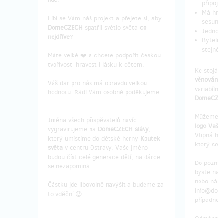
připoj
Má hr
Líbí se Vám náš projekt a přejete si, aby
sesun
DomeCZECH
spatřil světlo světa
co
Jedno
nejdříve
?
Bytel
stejn
Máte velké ❤️ a chcete podpořit českou
tvořivost, hravost i lásku k dětem.
Ke stoj
věnován
Váš dar pro nás má opravdu velkou
variabí
hodnotu. Rádi Vám osobně poděkujeme.
DomeCZ
Můžeme
Jména všech přispěvatelů navíc
logo Vaš
vygravírujeme na
DomeCZECH slávy
,
Vtipná h
který umístíme do dětské herny
Koutek
který s
světa
v centru Ostravy. Vaše jméno
budou číst celé generace dětí, na dárce
Do pozn
se nezapomíná.
byste na
nebo ná
Částku jde libovolně navýšit a budeme za
info@do
to vděční 😉.
případno