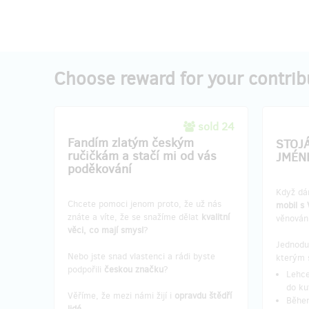
Choose reward for your contrib
sold 24
Fandím zlatým českým
STOJ
ručičkám a stačí mi od vás
JMÉN
poděkování
Když dá
Chcete pomoci jenom proto, že už nás
mobil s
znáte a víte, že se snažíme dělat
kvalitní
věnován
věci, co mají smysl
?
Jednoduc
Nebo jste snad vlastenci a rádi byste
kterým s
podpořili
českou značku
?
Lehce
do ku
Věříme, že mezi námi žijí i
opravdu štědří
Během
lidé
.