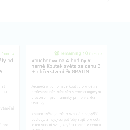
4
remaining 10
from 10
from 10
ály od
Voucher 🎫 na 4 hodiny v
herně Koutek světa za cenu 3
A
+ občerstvení ☕ GRATIS
rat
Jedinečná kombinace koutku pro děti s
v PDF,
profesionálním hlídáním s coworkingovým
prostorem pro maminky přímo v srdci
Ostravy.

Vánoční
Koutek světa je místo vzniklé z nejvyšší
potřeby. Z nejvyšší potřeby najít pro děti
á hra
jejich vlastní svět, když si rodiče
v centru