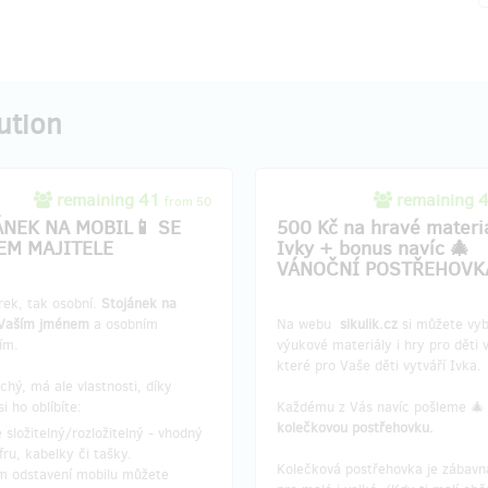
ution
remaining 41
remaining 
from 50
ÁNEK NA MOBIL📱 SE
500 Kč na hravé materi
EM MAJITELE
Ivky + bonus navíc 🎄
VÁNOČNÍ POSTŘEHOVK
rek, tak osobní.
Stojánek na
 Vaším jménem
a osobním
Na webu
sikulik.cz
si můžete vyb
ím.
výukové materiály i hry pro děti 
které pro Vaše děti vytváří Ivka.
hý, má ale vlastnosti, díky
i ho oblíbíte:
Každému z Vás navíc pošleme 
kolečkovou postřehovku.
 složitelný/rozložitelný - vhodný
fru, kabelky či tašky.
Kolečková postřehovka je zábavn
 odstavení mobilu můžete