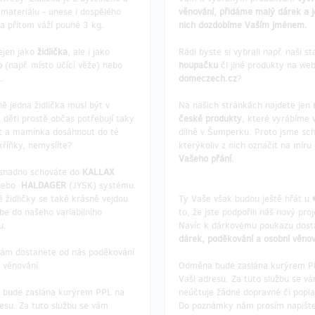
materiálu - unese i dospělého
věnování, přidáme malý dárek a j
a přitom váží pouhé 3 kg.
nich dozdobíme Vaším jménem.
ejen jako
židlička
, ale i jako
Rádi byste si vybrali např. naši st
ko
(např. místo učící věže) nebo
houpačku
či jiné produkty na we
.
domeczech.cz
?
ě jedna židlička musí být v
Na našich stránkách najdete jen
 děti prostě občas potřebují taky
české produkty
, které vyrábíme 
 a maminka dosáhnout do té
dílně v Šumperku. Proto jsme sc
kříňky, nemyslíte?
kterýkoliv z nich označit na míru 
Vašeho přání.
i snadno schováte do
KALLAX
 nebo
HALDAGER
(JYSK) systému.
 židličky se také krásně vejdou
Ty Vaše však budou ještě hřát u 
be do našeho variabilního
to, že jste podpořili náš nový proj
u.
Navíc k dárkovému poukazu dost
dárek,
poděkování a osobní věnov
čkám dostanete od nás poděkování
 věnování.
Odměna bude zaslána kurýrem P
Vaši adresu. Za tuto službu se v
bude zaslána kurýrem PPL na
neúčtuje žádné dopravné či popla
esu. Za tuto službu se vám
Do poznámky nám prosím napište