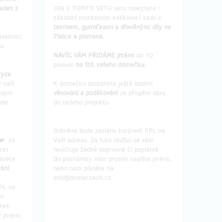
eden z
JEN V TOMTO SETU setu naleznete i
základní montessori kolíkovací sadu s
tetrisem, gumičkami a dřevěnými díly na
avebnici,
číslice a písmena.
bu
NAVÍC VÁM PŘIDÁME jméno
do 10
písmen
na štít vašeho domečku.
ryze
v naší
K domečku dostanete ještě osobní
hopni
věnování a poděkování
za přispění daru
dle
do našeho projektu.
Odměna bude zaslána kurýrem PPL na
❤️, za
Vaši adresu. Za tuto službu se vám
ekt.
neúčtuje žádné dopravné či poplatek.
anete
Do poznámky nám prosím napište jméno,
ání.
nebo nám písněte na
info@domeczech.cz.
PL na
ám
tek.
 jméno,