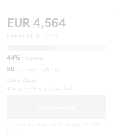
EUR 4,564
pledged of
EUR 10,326
44%
completed
50
contributors pledged
Design
,
Games
Šumperk, Olomoucký kraj, Česko
Unsuccessful
All or nothing.
Project finished on Dec 23, 2022 at
07:10.