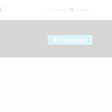
Log in
Register
English
Share project