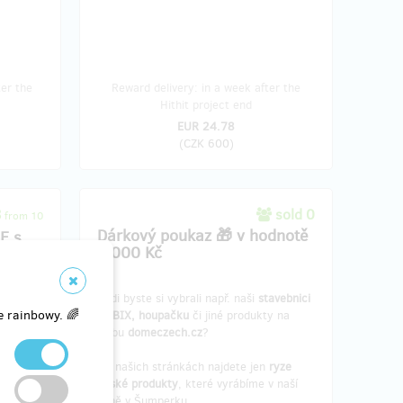
ter the
Reward delivery: in a week after the
Hithit project end
EUR 24.78
(
CZK 600
)
8
sold 0
from 10
Dárkový poukaz 🎁 v hodnotě
E s
2 000 Kč
í
Rádi byste si vybrali např. naši
stavebnici
 z
e rainbowy. 🌈
URBIX, houpačku
či jiné produkty na
 pěti
webu
domeczech.cz
?
Na našich stránkách najdete jen
ryze
herný
české produkty
, které vyrábíme v naší
ždého
dílně v Šumperku.
pačku,