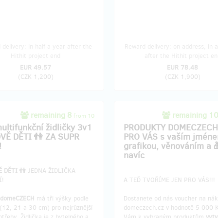
delivery: in half a year after the
Reward delivery: on address, in a
Hithit project end
after the Hithit project en
EUR 49.57
EUR 78.48
(
CZK 1,200
)
(
CZK 1,900
)
remaining 8
remaining 1
from 10
ultifunkční židličky 3v1
PRODUKTY DOMECZECH
VĚ DĚTI 👫 ZA SUPR
PRO VÁS s vaším jmén
!
grafikou, věnováním a 
navíc
Ě DĚTI 👫
JEDNA ŽIDLIČKA
Í!
A TEĎ TVOŘÍME JEN PRO VÁS!!!
a domeCZECH
má tři výšky podle
Dostanete od nás voucher na ná
(12, 21 a 30 cm) pro nejrůznější
domeczech.cz v hodnotě 5 000 
otřeby. Židlička je z bytelného a
Vám k vybraným produktům
vyt