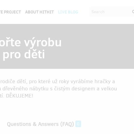
E PROJECT
ABOUT HITHIT
LIVE BLOG
řte výrobu
pro děti
odiče dětí, pro které už roky vyrábíme hračky a
u dřevěného nábytku s čistým designem a velkou
ětí. DĚKUJEME!
Questions & Answers (FAQ)
0