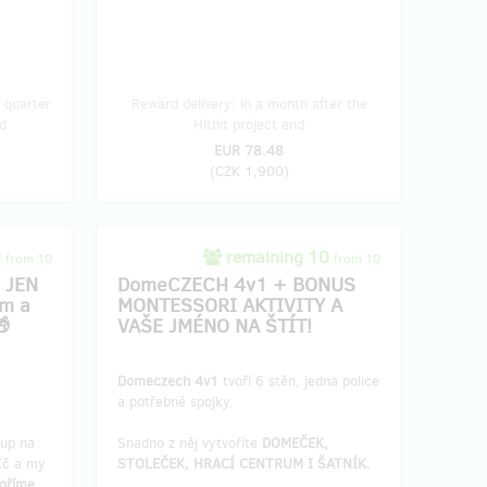
 quarter
Reward delivery: in a month after the
d
Hithit project end
EUR 78.48
(
CZK 1,900
)
0
remaining 10
from 10
from 10
 JEN
DomeCZECH 4v1 + BONUS
em a
MONTESSORI AKTIVITY A
🎁
VAŠE JMÉNO NA ŠTÍT!
Domeczech 4v1
tvoří 6 stěn, jedna police
a potřebné spojky.
kup na
Snadno z něj vytvoříte
DOMEČEK,
Kč a my
STOLEČEK, HRACÍ CENTRUM I ŠATNÍK.
voříme