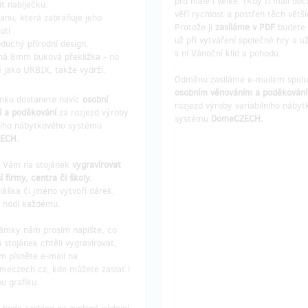
pro malé i velké. (Kdy ti malí obč
it nabíječku.
věří rychlost a postřeh těch větší
anu, která zabraňuje jeho
Protože ji
zasíláme v PDF
budete 
utí
už při vytváření společné hry a už
duchý přírodní design.
s ní Vánoční klid a pohodu.
ná 8mm buková překližka - no
ě jako URBIX, takže vydrží.
Odměnu zasíláme e-mailem spolu
osobním věnováním a poděkován
ánku dostanete navíc
osobní
rozjezd výroby variabílního náby
í a poděkování
za rozjezd výroby
systému
DomeCZECH.
lního nábytkového systému
ECH.
 Vám na stojánek
vygravírovat
í firmy, centra či školy.
láška či jméno vytvoří dárek,
e hodí každému.
ámky nám prosím napište, co
 stojánek chtěli vygravírovat,
m písněte e-mail na
meczech.cz, kde můžete zaslat i
u grafiku.