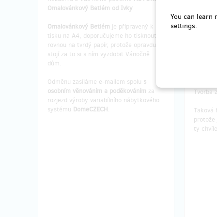
Omalovánkový Betlém od Ivky
Předevš
You can learn 
vyrobený
settings.
Omalovánkový Betlém
je připravený k
panáčky 
tisku na A4, doporučujeme ho tisknout
nezapom
rovnou na tvrdý papír, protože opravdu
stojí za to si s ním vyzdobit Vánočně
Dostane
dům.
poděkov
nábytk
Odměnu zasíláme e-mailem spolu
s
osobním
věnováním a poděkováním
za
Tvorba z
rozjezd výroby variabílního nábytkového
systému
DomeCZECH
.
Taková 
protože 
ty chvíl