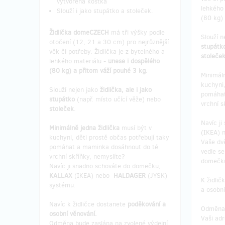
vytvořená kostka
lehkého 
Slouží i jako stupátko a stoleček.
(80 kg) 
Židlička
domeCZECH
má tři výšky podle
Slouží n
otočení (12, 21 a 30 cm) pro nejrůznější
stupát
věk či potřeby. Židlička je z bytelného a
stoleček
lehkého materiálu -
unese i dospělého
(80 kg) a přitom váží pouhé 3 kg
.
Minimáln
kuchyni,
Slouží nejen jako
židlička, ale i jako
pomáhat
stupátko
(např. místo učící věže) nebo
vrchní s
stoleček
.
Navíc j
Minimálně jedna židlička
musí být v
(IKEA)
kuchyni, děti prostě občas potřebují taky
Vaše dvě
pomáhat a maminka dosáhnout do té
vedle se
vrchní skříňky, nemyslíte?
domečk
Navíc ji snadno schováte do domečku,
KALLAX
(IKEA) nebo
HALDAGER
(JYSK)
K židli
systému.
a osobní
Navíc k židličce dostanete
poděkování a
Odměna 
osobní věnování.
Vaši adr
Odměna bude zaslána na zvolené výdejní