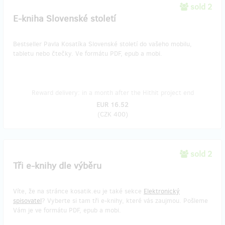
sold 2
E-kniha Slovenské století
Bestseller Pavla Kosatíka Slovenské století do vašeho mobilu,
tabletu nebo čtečky. Ve formátu PDF, epub a mobi.
Reward delivery: in a month after the Hithit project end
EUR 16.52
(
CZK 400
)
sold 2
Tři e-knihy dle výběru
Víte, že na stránce kosatik.eu je také sekce
Elektronický
spisovatel
? Vyberte si tam tři e-knihy, které vás zaujmou. Pošleme
Vám je ve formátu PDF, epub a mobi.