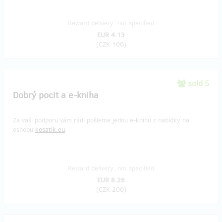
Reward delivery: not specified
EUR 4.13
(
CZK 100
)
sold 5
Dobrý pocit a e-kniha
Za vaši podporu vám rádi pošleme jednu e-knihu z nabídky na
eshopu
kosatik.eu
.
Reward delivery: not specified
EUR 8.26
(
CZK 200
)