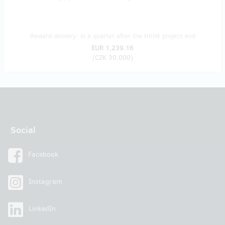
Reward delivery: in a quarter after the Hithit project end
EUR 1,239.16
(
CZK 30,000
)
Social
Facebook
Instagram
LinkedIn