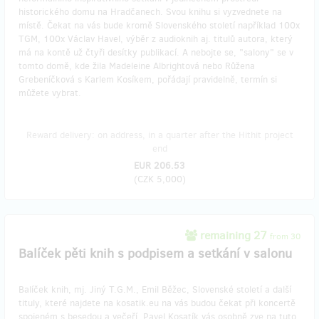
historického domu na Hradčanech. Svou knihu si vyzvednete na
místě. Čekat na vás bude kromě Slovenského století například 100x
TGM, 100x Václav Havel, výběr z audioknih aj. titulů autora, který
má na kontě už čtyři desítky publikací. A nebojte se, "salony" se v
tomto domě, kde žila Madeleine Albrightová nebo Růžena
Grebeníčková s Karlem Kosíkem, pořádají pravidelně, termín si
můžete vybrat.
Reward delivery: on address, in a quarter after the Hithit project
end
EUR 206.53
(
CZK 5,000
)
remaining 27
from 30
Balíček pěti knih s podpisem a setkání v salonu
Balíček knih, mj. Jiný T.G.M., Emil Běžec, Slovenské století a další
tituly, které najdete na kosatik.eu na vás budou čekat při koncertě
spojeném s besedou a večeří. Pavel Kosatík vás osobně zve na tuto