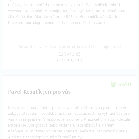
událost, kterou pořádá po návratu z turné. Svůj balíček knih si
vyzvednete osobně. A nebojte se, "salony" se v tomto domě, kde
žila Madeleine Albrightová nebo Růžena Grebeníčková s Karlem
Kosíkem, pořádají pravidelně, termín si můžete vybrat.
Reward delivery: in a quarter after the Hithit project end
EUR 413.05
(
CZK 10,000
)
sold 0
Pavel Kosatík jen pro vás
Spisovatel a scenárista, publicista a intelektuál, který se intenzivně
zabývá otázkami novodobé historie i současnosti, si vyhradí čas pro
vás a vaše přátele. V historickém domě u Pražského hradu, kde žila
Madeleine Albrightová nebo Růžena Grebeníčková s Karlem
Kosíkem, si můžete vychutnat koncert, večeři a inspirativní diskusi.
A třeba z toho vyplyne námět další knihy!