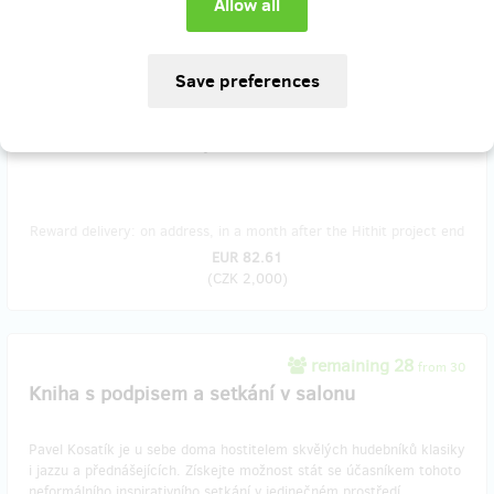
remaining 48
from 50
Kniha s podpisem autora a tři e-knihy
Bestseller Slovenské století v papírové formě s podpisem autora a k
tomu tři e-knihy podle
vlastního výběru
ve formátu PDF, epub a
mobi. Poštovné v rámci ČR je v ceně.
Reward delivery: on address, in a month after the Hithit project end
EUR 82.61
(
CZK 2,000
)
remaining 28
from 30
Kniha s podpisem a setkání v salonu
Pavel Kosatík je u sebe doma hostitelem skvělých hudebníků klasiky
i jazzu a přednášejících. Získejte možnost stát se účasníkem tohoto
neformálního inspirativního setkání v jedinečném prostředí