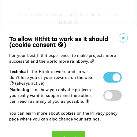
Reward delivery: in a week after the Hithit project end
EUR 20.65
(
CZK 500
)
To allow Hithit to work as it should
(cookie consent 🍪)
remaining 47
from 50
For your best Hithit experience, to make projects more
Slovenské století papírově a elektronicky
successful and the world more rainbowy. 🌈
Technical
- for Hithit to work, and so we
Do knihovny i na cesty. Kniha vám dorazí s podpisem autora a také
don't lose you or your rewards on the web.
v elektronické podobě (PDF, epub a mobi).
🙂 (always active)
Marketing
- to show you only the projects
you really want to support and the authors
can reach as many of you as possible. 🎯
Reward delivery: on address, in a month after the Hithit project end
EUR 41.31
You can learn more about cookies on the
Privacy policy
(
CZK 1,000
)
page where you can also change your settings.