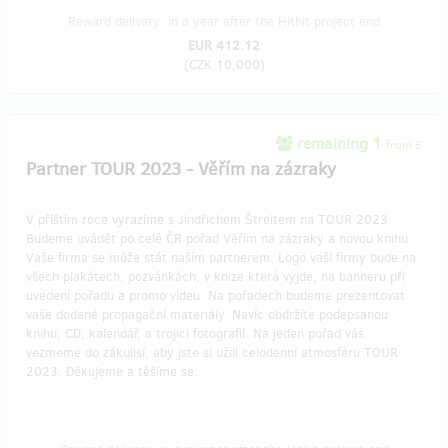
Reward delivery: in a year after the Hithit project end
EUR 412.12
(
CZK 10,000
)
remaining 1
from 5
Partner TOUR 2023 - Věřím na zázraky
V příštím roce vyrazíme s Jindřichem Štreitem na TOUR 2023.
Budeme uvádět po celé ČR pořad Věřím na zázraky a novou knihu.
Vaše firma se může stát naším partnerem. Logo vaší firmy bude na
všech plakátech, pozvánkách, v knize která vyjde, na banneru při
uvedení pořadu a promo videu. Na pořadech budeme prezentovat
vaše dodané propagační materiály. Navíc obdržíte podepsanou
knihu, CD, kalendář, a trojici fotografií. Na jeden pořad vás
vezmeme do zákulisí, aby jste si užili celodenní atmosféru TOUR
2023. Děkujeme a těšíme se.