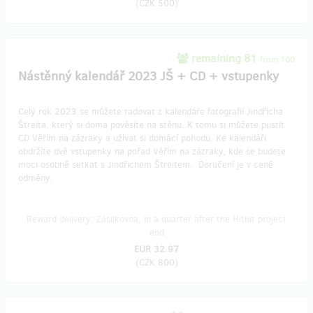
(
CZK 500
)
remaining 81
from 100
Nástěnný kalendář 2023 JŠ + CD + vstupenky
Celý rok 2023 se můžete radovat z kalendáře fotografií Jindřicha
Štreita, který si doma pověsíte na stěnu. K tomu si můžete pustit
CD Věřím na zázraky a užívat si domácí pohodu. Ke kalendáři
obdržíte dvě vstupenky na pořad Věřím na zázraky, kde se budete
moci osobně setkat s Jindřichem Štreitem. Doručení je v ceně
odměny.
Reward delivery: Zásilkovna, in a quarter after the Hithit project
end
EUR 32.97
(
CZK 800
)