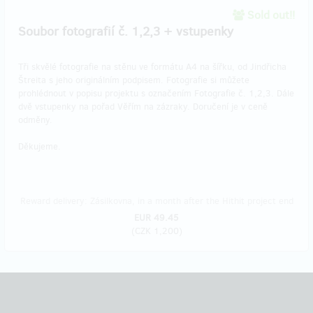
Sold out!!
Soubor fotografií č. 1,2,3 + vstupenky
Tři skvělé fotografie na stěnu ve formátu A4 na šířku, od Jindřicha
Štreita s jeho originálním podpisem. Fotografie si můžete
prohlédnout v popisu projektu s označením Fotografie č. 1,2,3. Dále
dvě vstupenky na pořad Věřím na zázraky. Doručení je v ceně
odměny.
Děkujeme.
Reward delivery: Zásilkovna, in a month after the Hithit project end
EUR 49.45
(
CZK 1,200
)