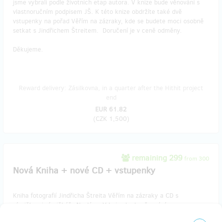
jsme vybrali podle životních etap autora. V knize bude věnování s
vlastnoručním podpisem JŠ. K této knize obdržíte také dvě
vstupenky na pořad Věřím na zázraky, kde se budete moci osobně
setkat s Jindřichem Štreitem. Doručení je v ceně odměny.
Děkujeme.
Reward delivery: Zásilkovna, in a quarter after the Hithit project
end
EUR 61.82
(
CZK 1,500
)
remaining 299
from 300
Nová Kniha + nové CD + vstupenky
Kniha fotografií Jindřicha Štreita Věřím na zázraky a CD s
písničkami písničkáře Nosláva. V knize bude věnování s
vlastnoručním podpisem JŠ. K tomu obdržíte také vstupenku na