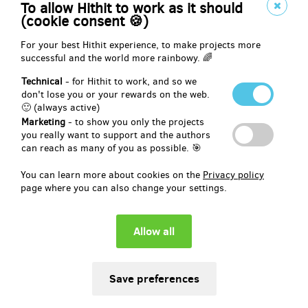
pořad Věřím na zázraky, kde se budete moci osobně setkat s
To allow Hithit to work as it should
Jindřichem Štreitem. Doručení je v ceně odměny.
(cookie consent 🍪)
Děkujeme.
For your best Hithit experience, to make projects more
successful and the world more rainbowy. 🌈
Technical
- for Hithit to work, and so we
don't lose you or your rewards on the web.
Reward delivery: Zásilkovna, in a quarter after the Hithit project
🙂 (always active)
end
Marketing
- to show you only the projects
EUR 74.18
you really want to support and the authors
(
CZK 1,800
)
can reach as many of you as possible. 🎯
You can learn more about cookies on the
Privacy policy
page where you can also change your settings.
remaining 84
from 100
Všechno v krabici
V této odměně jsou úplně všechny naše výtvory položené pěkně do
krabice.
Nová kniha
Věřím na zázraky a
nové CD
Věřím na zázraky
+ dvě vstupenky na náš NOVÝ pořad. Dále CD Zastavit čas a kniha
Zastavit čas, kterou jsme vydali v roce 2019. Na knihu zastavit čas
a CD Zastavit čas se můžete podívat v popisu projektu v části