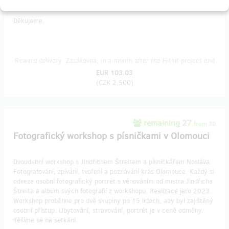
Všechno v krabici.
Děkujeme.
Reward delivery: Zásilkovna, in a month after the Hithit project end
EUR 103.03
(
CZK 2,500
)
remaining 27
from 30
Fotografický workshop s písničkami v Olomouci
Dvoudenní workshop s Jindřichem Štreitem a písničkářem Nosláva.
Fotografování, zpívání, tvoření a poznávání krás Olomouce. Každý si
odveze osobní fotografický portrét s věnováním od mistra Jindřicha
Štreita a album svých fotografií z workshopu. Realizace jaro 2023.
Workshop proběhne pro dvě skupiny po 15 lidech, aby byl zajištěný
osobní přístup. Ubytování, stravování, portrét je v ceně odměny.
Těšíme se na setkání.