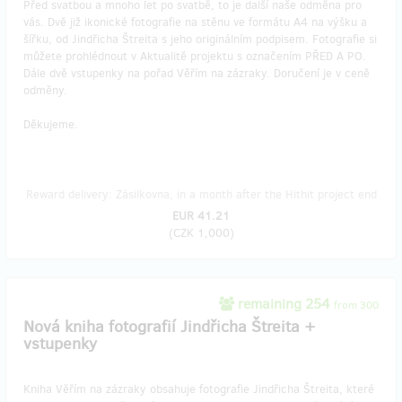
Před svatbou a mnoho let po svatbě, to je další naše odměna pro
vás. Dvě již ikonické fotografie na stěnu ve formátu A4 na výšku a
šířku, od Jindřicha Štreita s jeho originálním podpisem. Fotografie si
můžete prohlédnout v Aktualitě projektu s označením PŘED A PO.
Dále dvě vstupenky na pořad Věřím na zázraky. Doručení je v ceně
odměny.
Děkujeme.
Reward delivery: Zásilkovna, in a month after the Hithit project end
EUR 41.21
(
CZK 1,000
)
remaining 254
from 300
Nová kniha fotografií Jindřicha Štreita +
vstupenky
Kniha Věřím na zázraky obsahuje fotografie Jindřicha Štreita, které