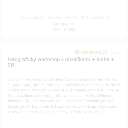
Reward delivery: in a year after the Hithit project end
EUR 412.12
(
CZK 10,000
)
remaining 25
from 27
Fotografický workshop s písničkami + kniha +
CD
Dvoudenní workshop s Jindřichem Štreitem a písničkářem Nosláva.
Fotografování, zpívání, tvoření a poznávání krás Olomouce. Každý si
odveze osobní fotografický portrét s věnováním od mistra Jindřicha
Štreita a album svých fotografií z workshopu +
knihu Věřím na
zázraky a CD.
Realizace jaro 2023. Workshop proběhne pro dvě
skupiny po 15 lidech, aby byl zajištěný osobní přístup. Ubytování,
stravování, portrét je v ceně odměny. Těšíme se na setkání.