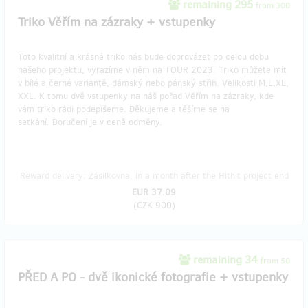
remaining 295
from 300
Triko Věřím na zázraky + vstupenky
Toto kvalitní a krásné triko nás bude doprovázet po celou dobu
našeho projektu, vyrazíme v něm na TOUR 2023. Triko můžete mít
v bílé a černé variantě, dámský nebo pánský střih. Velikosti M,L,XL,
XXL. K tomu dvě vstupenky na náš pořad Věřím na zázraky, kde
vám triko rádi podepíšeme. Děkujeme a těšíme se na
setkání. Doručení je v ceně odměny.
Reward delivery: Zásilkovna, in a month after the Hithit project end
EUR 37.09
(
CZK 900
)
remaining 34
from 50
PŘED A PO - dvě ikonické fotografie + vstupenky