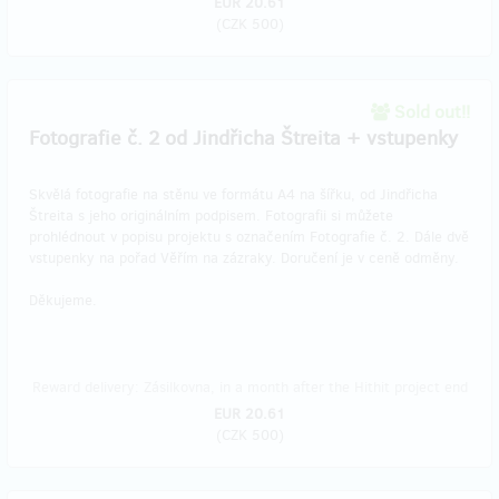
EUR 20.61
(
CZK 500
)
Sold out!!
Fotografie č. 2 od Jindřicha Štreita + vstupenky
Skvělá fotografie na stěnu ve formátu A4 na šířku, od Jindřicha
Štreita s jeho originálním podpisem. Fotografii si můžete
prohlédnout v popisu projektu s označením Fotografie č. 2. Dále dvě
vstupenky na pořad Věřím na zázraky. Doručení je v ceně odměny.
Děkujeme.
Reward delivery: Zásilkovna, in a month after the Hithit project end
EUR 20.61
(
CZK 500
)