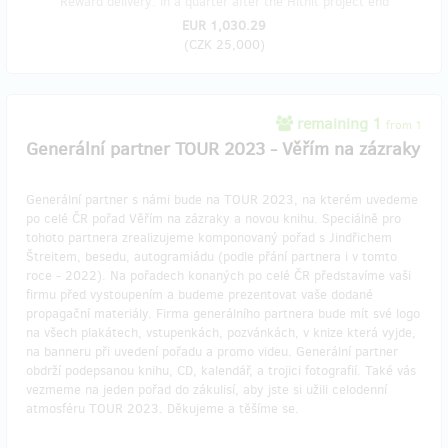
Reward delivery: in a quarter after the Hithit project end
EUR 1,030.29
(
CZK 25,000
)
remaining 1
from 1
Generální partner TOUR 2023 - Věřím na zázraky
Generální partner s námi bude na TOUR 2023, na kterém uvedeme
po celé ČR pořad Věřím na zázraky a novou knihu. Speciálně pro
tohoto partnera zrealizujeme komponovaný pořad s Jindřichem
Štreitem, besedu, autogramiádu (podle přání partnera i v tomto
roce - 2022). Na pořadech konaných po celé ČR představíme vaši
firmu před vystoupením a budeme prezentovat vaše dodané
propagační materiály. Firma generálního partnera bude mít své logo
na všech plakátech, vstupenkách, pozvánkách, v knize která vyjde,
na banneru při uvedení pořadu a promo videu. Generální partner
obdrží podepsanou knihu, CD, kalendář, a trojici fotografií. Také vás
vezmeme na jeden pořad do zákulisí, aby jste si užili celodenní
atmosféru TOUR 2023. Děkujeme a těšíme se.