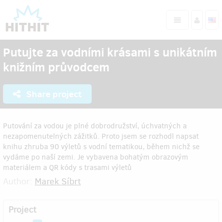
Putujte za vodními krásami s unikátním
knižním průvodcem
Share project
Putování za vodou je plné dobrodružství, úchvatných a
nezapomenutelných zážitků. Proto jsem se rozhodl napsat
knihu zhruba 90 výletů s vodní tematikou, během nichž se
vydáme po naší zemi. Je vybavena bohatým obrazovým
materiálem a QR kódy s trasami výletů
Author:
Marek Síbrt
Project