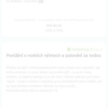
to nádhera - koukněte
zde
.
Reward delivery: in a quarter after the Hithit project end
EUR 90.25
(
CZK 2,190
)
remaining 3
from 5
Povídání o vodních výletech a putování za vodou
Přijedu za vámi v Moravskoslezském kraji a budu vám vyprávět, jak
kniha vznikala, co jsme během putování zažili, co se do knihy
nevešlo, co dalšího plánuji a co mě čeká. Částku udávám pro tento
region, v jiných místech republiky je to samozřejmě také možné, jen
by bylo potřeba zohlednit náklady na čas a cestu....
Maximální počet lidí na setkání je 15.