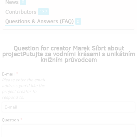
News
0
Contributors
137
Questions & Answers (FAQ)
0
Question for creator Marek Síbrt about
projectPutujte za vodními krásami s unikátním
knižním průvodcem
E-mail
Please enter the email
address you'd like the
project creator to
respond to.
Question