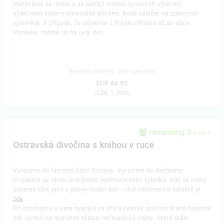
Maximálně se mnou a se setřicí mohou vyrazit tři výletníci.
Výlet nám zabere minimálně půl dne. Bude záležet na zdatnosti
výletníků. V případě, že půjdeme z Frýdku-Místku až do obce
Morávka, máme to na celý den.
Reward delivery: not specified
EUR 44.92
(
CZK 1,090
)
remaining 3
from 3
Ostravská divočina s knihou v ruce
Vyrazíme do famózní části Ostravy. Vyrazíme do Heřmanic.
Projdeme se okolo unikátního Heřmanického rybníka, kde se místy
budeme cítit jako v jihovýchodní Asii - více informací o lokalitě je
zde
.
Při procházce kolem rybníka za křiku desítek ptačích druhů budeme
mít výhled na mohutné těleso Heřmanické haldy, která stále