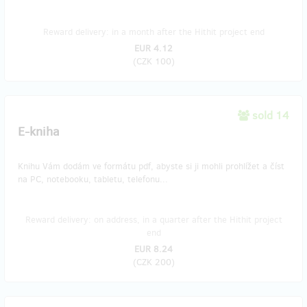
Reward delivery: in a month after the Hithit project end
EUR 4.12
(
CZK 100
)
sold 14
E-kniha
Knihu Vám dodám ve formátu pdf, abyste si ji mohli prohlížet a číst
na PC, notebooku, tabletu, telefonu...
Reward delivery: on address, in a quarter after the Hithit project
end
EUR 8.24
(
CZK 200
)