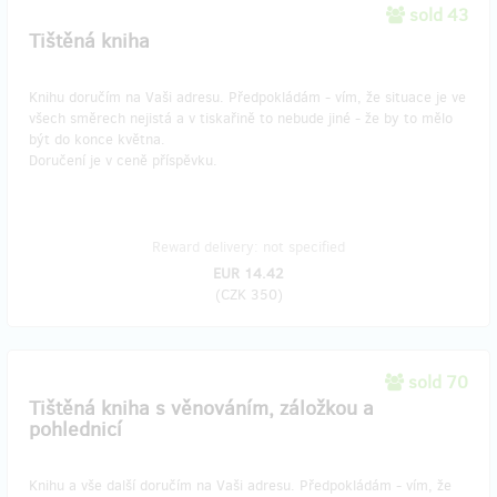
sold 43
Tištěná kniha
Knihu doručím na Vaši adresu. Předpokládám - vím, že situace je ve
všech směrech nejistá a v tiskařině to nebude jiné - že by to mělo
být do konce května.
Doručení je v ceně příspěvku.
Reward delivery: not specified
EUR 14.42
(
CZK 350
)
sold 70
Tištěná kniha s věnováním, záložkou a
pohlednicí
Knihu a vše další doručím na Vaši adresu. Předpokládám - vím, že