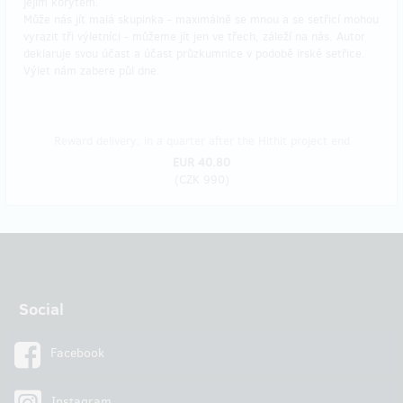
jejím korytem.
Může nás jít malá skupinka - maximálně se mnou a se setřicí mohou
vyrazit tři výletníci - můžeme jít jen ve třech, záleží na nás. Autor
deklaruje svou účast a účast průzkumnice v podobě irské setřice.
Výlet nám zabere půl dne.
Reward delivery: in a quarter after the Hithit project end
EUR 40.80
(
CZK 990
)
Social
Facebook
Instagram