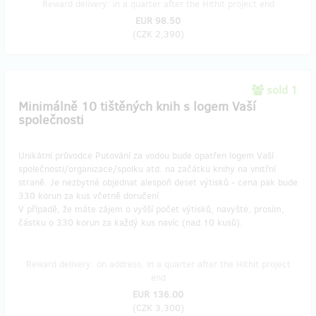
Reward delivery: in a quarter after the Hithit project end
EUR 98.50
(
CZK 2,390
)
sold 1
Minimálně 10 tištěných knih s logem Vaší
společnosti
Unikátní průvodce Putování za vodou bude opatřen logem Vaší
společnosti/organizace/spolku atd. na začátku knihy na vnitřní
straně. Je nezbytné objednat alespoň deset výtisků - cena pak bude
330 korun za kus včetně doručení.
V případě, že máte zájem o vyšší počet výtisků, navyšte, prosím,
částku o 330 korun za každý kus navíc (nad 10 kusů).
Reward delivery: on address, in a quarter after the Hithit project
end
EUR 136.00
(
CZK 3,300
)