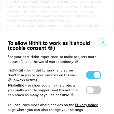
prohořívá a je postupně odtěžována. K místu se dostaneme jízdou
kolem věznice, kde svého času pobýval také Václav Havel, a
bývalého dolu, v jehož areálu v současnosti sídlí minipivovar.
Čeká nás zhruba čtyřkilometrová pohodová procházka, kterou
zvládneme bez problémů během odpoledne.
K procházce samozřejmě dostanete tištěnou knihu s věnováním.
To allow Hithit to work as it should
Reward delivery: in a month after the Hithit project end
(cookie consent 🍪)
EUR 44.92
For your best Hithit experience, to make projects more
(
CZK 1,090
)
successful and the world more rainbowy. 🌈
Technical
- for Hithit to work, and so we
don't lose you or your rewards on the web.
remaining 3
from 3
🙂 (always active)
Tištění kniha a adrenalinový výlet kaňonem
Marketing
- to show you only the projects
Moravice
you really want to support and the authors
can reach as many of you as possible. 🎯
Vyrazíme z Vítkova - Podhradí proti proudu Moravice směrem ke
You can learn more about cookies on the
Privacy policy
Kružberku, v Zálužném se otočíme a vrátíme se zpět do Podhradí.
page where you can also change your settings.
Místy nás čeká poklidný výlet, místy polezeme přes skály a bývalé