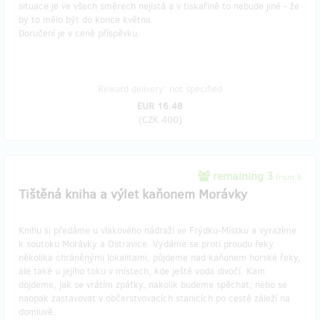
situace je ve všech směrech nejistá a v tiskařině to nebude jiné - že
by to mělo být do konce května.
Doručení je v ceně příspěvku.
Reward delivery: not specified
EUR 16.48
(
CZK 400
)
remaining 3
from 3
Tištěná kniha a výlet kaňonem Morávky
Knihu si předáme u vlakového nádraží ve Frýdku-Místku a vyrazíme
k soutoku Morávky a Ostravice. Vydáme se proti proudu řeky
několika chráněnými lokalitami, půjdeme nad kaňonem horské řeky,
ale také u jejího toku v místech, kde ještě voda divočí. Kam
dojdeme, jak se vrátím zpátky, nakolik budeme spěchat, nebo se
naopak zastavovat v občerstvovacích stanicích po cestě záleží na
domluvě.