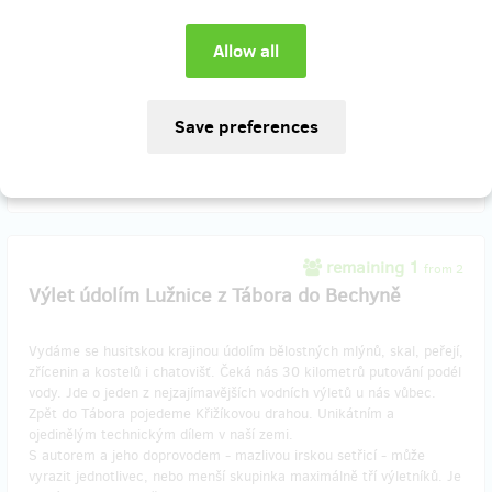
břidlicové lomy nad řekou. Výlet je určen pro zdatné a nebojácné
turisty.
Maximálně pro tři zdatné výletníky. Putovat budeme celý den.
Reward delivery: in a quarter after the Hithit project end
EUR 55.64
(
CZK 1,350
)
remaining 1
from 2
Výlet údolím Lužnice z Tábora do Bechyně
Vydáme se husitskou krajinou údolím bělostných mlýnů, skal, peřejí,
zřícenin a kostelů i chatovišť. Čeká nás 30 kilometrů putování podél
vody. Jde o jeden z nejzajímavějších vodních výletů u nás vůbec.
Zpět do Tábora pojedeme Křižíkovou drahou. Unikátním a
ojedinělým technickým dílem v naší zemi.
S autorem a jeho doprovodem - mazlivou irskou setřicí - může
vyrazit jednotlivec, nebo menší skupinka maximálně tří výletníků. Je