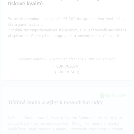
tiskové kvalitě
Putování za vodou obsahuje téměř 300 fotografií jednotlivých míst,
která jsme navštívili.
Odměna zahrnuje zaslání vytištěné knihy a 200 fotografií dle výběru
přispěvatele. Snímky budou upravené a zaslány v tiskové kvalitě.
Reward delivery: in a month after the Hithit project end
EUR 766.54
(
CZK 18,600
)
Sold out!!
Tištěná kniha a výlet k meandrům Odry
Knihu si předáme na náměstí ve Starém Bohumíně. Vyrazíme proti
proudu Odry k jejímu soutoku s Olší. Čekají nás meandry, stezky
podél řeky, slepá ramena a laguny, při nízkém stavu vody putování