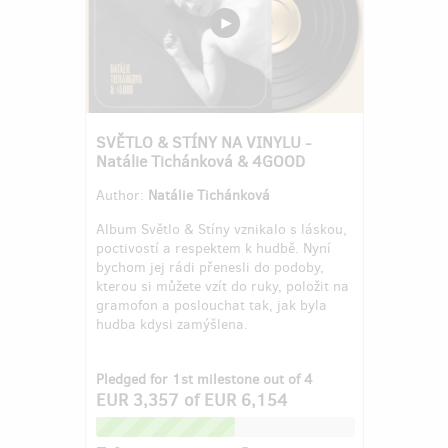
SVĚTLO & STÍNY NA VINYLU -
Natálie Tichánková & 4GOOD
Author:
Natálie Tichánková
Album Světlo & Stíny vznikalo s láskou,
poctivostí a respektem k hudbě. Nyní
bychom jej rádi přenesli do podoby,
kterou si můžete vzít do ruky, položit na
gramofon a poslouchat tak, jak byla
hudba kdysi zamýšlena.
Pledged for 1st milestone out of 4
EUR 3,357
of
EUR 6,154