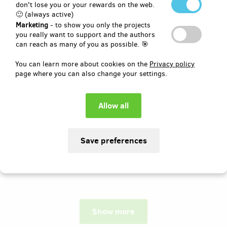
don't lose you or your rewards on the web.
🙂 (always active)
Author:
Česko kulturní z.s.
Marketing
- to show you only the projects
Přiveďme do Moravské Třebové nový
you really want to support and the authors
symfonický orchestr. Moravskotřebovští
can reach as many of you as possible. 🎯
symfonikové zahájí svou činnost
slavnostním koncertem na nádvoří
You can learn more about cookies on the
Privacy policy
zámku s českou premiérou Sinfonia
page where you can also change your settings.
Antarctica a monumentální skladbou O
Fortuna.
Pledged
EUR 921
of
EUR 4,131
22
23
%
days
until the end
Show more