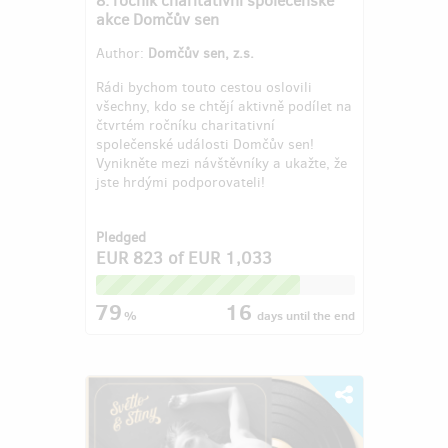
akce Domčův sen
Author:
Domčův sen, z.s.
Rádi bychom touto cestou oslovili
všechny, kdo se chtějí aktivně podílet na
čtvrtém ročníku charitativní
společenské události Domčův sen!
Vynikněte mezi návštěvníky a ukažte, že
jste hrdými podporovateli!
Pledged
EUR 823
of
EUR 1,033
79
16
%
days
until the end