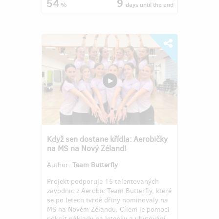
54
9
%
days
until the end
Když sen dostane křídla: Aerobičky
na MS na Nový Zéland!
Author:
Team Butterfly
Projekt podporuje 15 talentovaných
závodnic z Aerobic Team Butterfly, které
se po letech tvrdé dřiny nominovaly na
MS na Novém Zélandu. Cílem je pomoci
pokrýt náklady na letenky a ubytování,