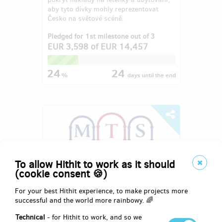
aby tyto dívky mohly reprezentovat
Česko na světové scéně.
Pledged for 1st milestone out of 3
EUR 3,598
of
EUR 14,457
24
24
%
days
until the end
To allow Hithit to work as it should
(cookie consent 🍪)
For your best Hithit experience, to make projects more
successful and the world more rainbowy. 🌈
Moravskotřebovští symfonikové -
Technical
- for Hithit to work, and so we
první takt nové tradice