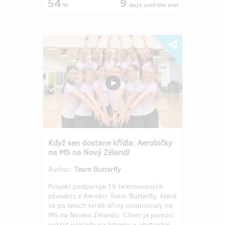
54
9
%
days
until the end
Když sen dostane křídla: Aerobičky
na MS na Nový Zéland!
Author:
Team Butterfly
Projekt podporuje 15 talentovaných
závodnic z Aerobic Team Butterfly, které
se po letech tvrdé dřiny nominovaly na
MS na Novém Zélandu. Cílem je pomoci
pokrýt náklady na letenky a ubytování,