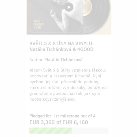
SVĚTLO & STÍNY NA VINYLU -
Natálie Tichánková & 4GOOD
Author:
Natálie Tichánková
Album Světlo & Stíny vznikalo s láskou,
poctivostí a respektem k hudbě. Nyní
bychom jej rádi přenesli do podoby,
kterou si můžete vzít do ruky, položit na
gramofon a poslouchat tak, jak byla
hudba kdysi zamýšlena.
Pledged for 1st milestone out of 4
EUR 3,360
of
EUR 6,160