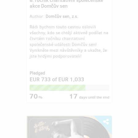
akce Domčův sen
Author:
Domčův sen, z.s.
Rádi bychom touto cestou oslovili
všechny, kdo se chtějí aktivně podílet na
čtvrtém ročníku charitativní
společenské události Domčův sen!
Vynikněte mezi návštěvníky a ukažte, že
jste hrdými podporovateli!
Pledged
EUR 733
of
EUR 1,033
70
17
%
days
until the end