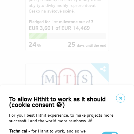
aby tyto dívky mohly reprezentovat
Česko na světové scéně.
Pledged for 1st milestone out of 3
EUR 3,601
of
EUR 14,469
24
25
%
days
until the end
To allow Hithit to work as it should
(cookie consent 🍪)
For your best Hithit experience, to make projects more
successful and the world more rainbowy. 🌈
Moravskotřebovští symfonikové -
Technical
- for Hithit to work, and so we
první takt nové tradice