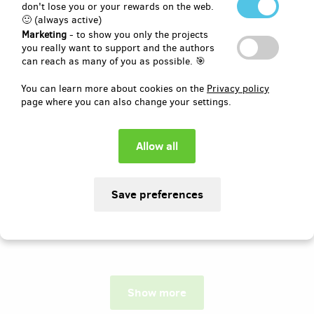
don't lose you or your rewards on the web.
🙂 (always active)
Author:
Česko kulturní z.s.
Marketing
- to show you only the projects
Přiveďme do Moravské Třebové nový
you really want to support and the authors
symfonický orchestr. Moravskotřebovští
can reach as many of you as possible. 🎯
symfonikové zahájí svou činnost
slavnostním koncertem na nádvoří
You can learn more about cookies on the
Privacy policy
zámku s českou premiérou Sinfonia
page where you can also change your settings.
Antarctica a monumentální skladbou O
Fortuna.
Pledged
EUR 922
of
EUR 4,134
22
24
%
days
until the end
Show more