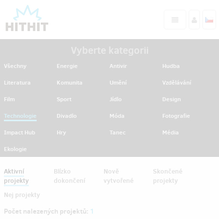
Vyberte kategorii
Všechny
Energie
Antivir
Hudba
Literatura
Komunita
Umění
Vzdělávání
Film
Sport
Jídlo
Design
Technologie
Divadlo
Móda
Fotografie
Impact Hub
Hry
Tanec
Média
Ekologie
Aktivní
Blízko
Nově
Skončené
projekty
dokončení
vytvořené
projekty
Nej projekty
Počet nalezených projektů:
1