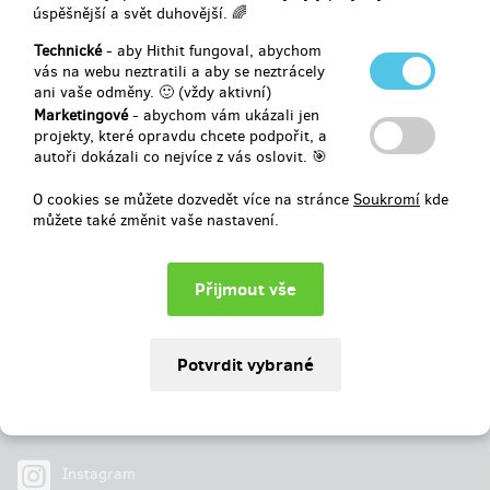
úspěšnější a svět duhovější. 🌈
Vybráno
0 Kč
z
25 000 Kč
Technické
- aby Hithit fungoval, abychom
vás na webu neztratili a aby se neztrácely
ani vaše odměny. 🙂 (vždy aktivní)
0
41
%
dní
do konce
Marketingové
- abychom vám ukázali jen
projekty, které opravdu chcete podpořit, a
autoři dokázali co nejvíce z vás oslovit. 🎯
O cookies se můžete dozvedět více na stránce
Soukromí
kde
můžete také změnit vaše nastavení.
Najdete nás na
Facebook
Instagram